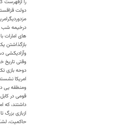
را ازفهرست گر
دولت قزاقستان
مزدوردیگرامری
درخیمه شب با
های امارات با
بازگذاشتن یک
وآزادیکشی د
وقتی تاریخ خو
دوحه بازی تکر
امریکا نشسته
ومنطقه یی دو
قومی در کابل 
داشتند، که امر
ازبازی بزرگ ت
حاکمیت، لشکر