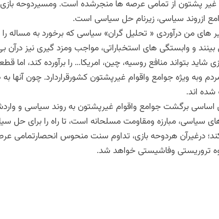
 غیر پشتون از تمامی عرصه ها منجرشده است. ومسیردوحه بازی تک
ع ازروند سیاسی، زیرنام حل سیاسی است.
های من درآوردی « تحلیل گران» سیاسی که برخورد به مساله را ا
نند و وابستگی های استخباراتی، مواجب ومزد گیری نیز درآن بی 
 شاید بتواند منافع روسیه، چین، امریکا… را برآورده کند، اما قطعا
ردم وبه ویژه جوامع واقوام غیرپشتون کشورقراردارد. چون آنها به ط
ده اند.
ی اساسی برگشت جوامع واقوام غیرپشتون به روند سیاسی و وارد
ای سیاسی، مبارزه ومقاومت مسلحانه است، تا راه را برای حل سیا
کند؛ درغیرآن هردوحه بازی، تداوم سنت منحوس انحصارتمامی عرص
 تروریستی وفاشیستی خواهد شد.