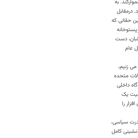
وارکند. به
. درمقابل
ین حقانی که
پستوخانه
لبان، دست
ل عام
می زنیم،
الات متحده
اه داخلی
میت یک
زار را
قدرت سیاسی،
نشینی کامل