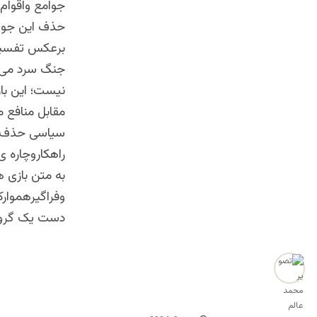
جوامع واقوام
حذف این جوام
برعکس تفسیر 
جنگ سرد می بی
نیست؛ این بازی
مقابل منافع م
سیاسی حذف ش
راهکاروچاره 
به متن بازی ه
وفراگیرهموار
دست یک گروه