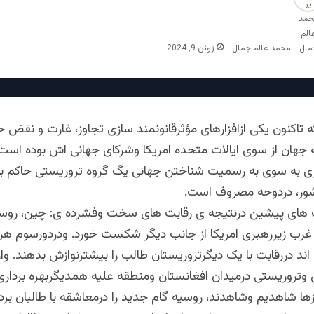
محمد عالم جمال
ژوئن 9, 2024
 تاکنون یکی ازافزارهای مؤثرقانونمند سازی تجاوز، غارت و نقض 
جهان از سوی ایالات متحده امریکا وشرکای جهانی اش بوده است، 
زی به سوی به رسمیت شناختن جهانی یگ گروه تروریستی حاکم ب
ر، دردوحه مصروف است.
های پیشین درنتیجه ی رقابت های سخت وفشرده ی: چین، روسیه
غرب زیررهبری امریکا از جانب دیگر شکست خورد. ودردورسوم هرد
ند دررقابت با یک دیگرتروریستان طالب را بیشترنوازش بدهند. واز
ی وتروریستی درمیدان افغانستان ومنطقه علیه همدیگربهره برداری
زها شاهدیم وشاهدند، روسیه گام جدید را درمعاشقه با طالبان بردا