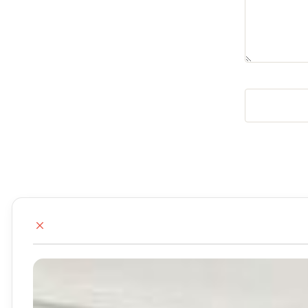
ب
س
ت
ن