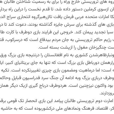
وه های تروریستی خارج وراه را برای به رسمیت شناختن طالبان هم
 ازسوی کرملین دستور داده شد، تا قدم نخست را دراین راه بردارد
کا امارات متحده عربی فرمان یافت تاازرهبرگروه انتحاری سراج الد
زی های گذشته برای سرش جایزه گذاشته بودند، دعوت کند تا در
 سیا تجدید پیمان کند. خروجی این فرایند بازی دوطرف با کارت طا
 رژیم حاکم تروریستی به جان مردم بیدفاع است که درسرکوب، قت
ست چنگیزخان مغول را ازپشت بسته است.
نبارظاهرشدن کشوری به نام افغانستان را درنتیجه بازی بزرگ ورق 
ارهمان دورباطل بازی بزرگ است که تنها به جای بریتانیای کبیر، ای
 است؛ اما درماهیت ومضمون بازی چیزی تغییرنکرده است. تکیه گ
طرف دربازی بزرگ وبه ادامه آن جنگ سرد فدراسیون قبایل وحاک
بود واکنون نیزچنین است. هردوطرف درباج گیری ازیک دیگر همان اف
وزدارند.
ا امارت دوم تروریستی طالبان پیامد این بازی انحصار تک قومی بر
، اقتصاد، فرهنگ ونمادهای ملی درکشوربوده است که به حاشیه 