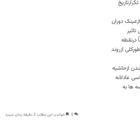
رارتاریخ
زعینک دوران
تاثیر
ً درنقطه
ورکلی ازروند
شدن ازحاشیه
سی عادلانه
ه ها به
0
خواندن این مطلب 2 دقیقه زمان میبرد