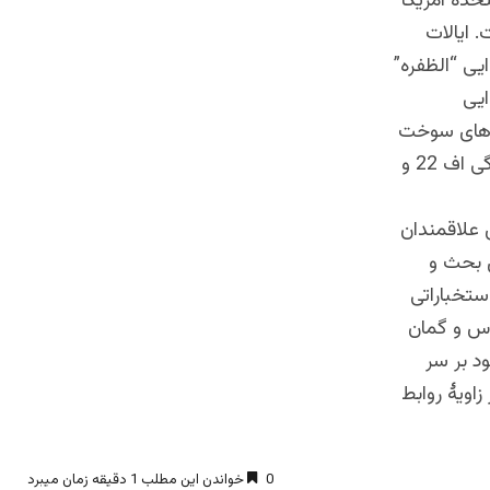
تحده امریکا
. ایالات
ایی “الظفره”
ایی
ماهای سوخت
گیری و طیارات کشف یا شناسایی است. همچنان در این پایگاه هواپیماهای جنگی اف 22 و
ی علاقمندان
ل بحث و
ستخباراتی
دس و گمان
د بر سر
زاویۀ روابط
0
خواندن این مطلب 1 دقیقه زمان میبرد