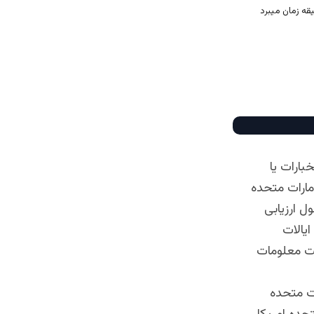
بارات یا
مارات متحده
ل ارزیابی
یالات
ست 2014 | اسد 1393، جایزۀ دریافت معلومات
ات متحده