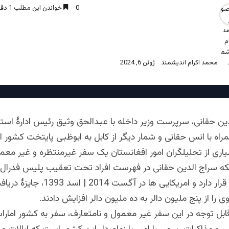
0
خواندن این مطلب 1 دقیقه زمان میبرد
محمد اکرام اندیشمند
ژوئن 6, 2024
ن حقانی،‌ سرپرست وزیر داخله با عبدالحق وثیق رئیس ادارۀ استخ
اه با انس حقانی و شمار دیگر از کابل به ابوظبی پایتخت کشور ا
اری از تحلیلگران امور افغانستان یک سفر غیرمنتظره و غیر معمو
ه سراج الدین حقانی در فهرست افراد تحت تعقیب پلیس فدرال ا
متحده امریکا قرار دارد و امریکایی ها در آگ
 را از پنج ملیون دالر به ده ملیون دالر افزایش دادند.
ابل توجه در این سفر غیر معمول و نامتعارف، سفر به کشور امار