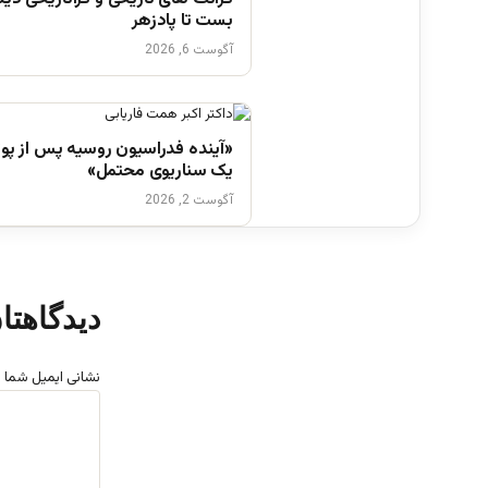
بست تا پادزهر
آگوست 6, 2026
«آینده فدراسیون روسیه پس از پوت
یک سناریوی محتمل»
آگوست 2, 2026
دیدگاهتا
نشانی ایمیل شما 
د
ی
د
گ