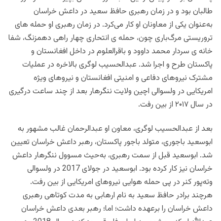
طالبان بود و در زمان رهبری حافظ سعید در داعش خراسان
به‌عنوان یکی از معاونان او کار می‌کرد. در زمان رهبری او حمله های
تروریستی مرگ‌باری چون، حمله ی انتحاری چهار راهی دهمزنگ، شفا
خانه ی سردار محمد داوود و باقرالعلوم در داخل افغانستان و
پاکستان طرح و اجرا شد. عبدالحسیب لوگری بالاخره در عملیات
مشترک نیروهای دفاعی و امنیتی افغانستان و نیروهای ویژه
امریکایی در ولسوالی اچین ولایت ننگرهار بعد از چند ساعت درگیری
در سال ۲۰۱۷ از بین رفت.
بعد از عبدالحسیب لوگری، معاون او عبدالرحمان غالب مشهور به
ابوسعید باجوری، متولد باجور پاکستان، رهبر داعش خراسان تعیین
شد. ابو‌سعید قبل از سمت رهبری، به‌حیث مسوول ننگرهار داعش
خراسان نیز کار کرده بود. ابوسعید در جولای 2017 در ولسوالی
وته‌پور کنر در پی حمله هوایی نیروهای امریکایی از بین رفت.
هرچند برادر حافظ سعید به نام ارهابی به مدت کوتاهی رهبری
داعش خراسان را برعهده داشت؛ اما؛ رهبر بعدی داعش خراسان