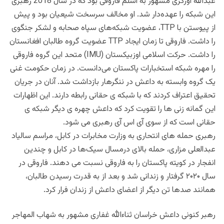
عبد‌الله اورکزی مشهور به اسلم فاروقی بود که در سال 2018 رهبری
این شبکه را عهده‌دار شد. او مخالف سرسخت شیعیان بود و پیش
از پیوستن با TTP، عضویت شبکه‌های سپاه صحابه و لشکر جنگوی
را داشت. فاروقی تا زمان ایجاد TTP عضویت گروه طالبان افغانستان
را داشت. حرکت اسلامی اوزبیکستان (IMU) متحد این گروه فاروقی
را مهره شبکه استخبارات پاکستان می‌دانست. در زمان حکومت غنی
یک گروه وابسته به داعش در ننگرهار بازداشت شد. آنان در جریان
تحقیق اعتراف کردند که با شبکه ی حقانی رابطه دارند. این اظهارات
این گمانه زنی ها را تقویت کرد که داعش چهره ی دیگر شبکه ی
حقانی است که از سوی آی اس آی رهبری می شود.
رهبری حمله های انتحاری به وزارت مخابرات در کابل، مراسم سالیاد
عبدالعلی مزاری، حمله بالای درمسال سیک‌ها در کابل و چندین
انفجار در کویته پاکستان را به فاروقی نسبت می دهند. فاروقی در
سال ۲۰۲۰ گرفتار و زندانی شد و بعد از به قدرت رسیدن طالبان،
همانند صد‌ها تن دیگر از اعضای داعش از زندان فرار کرد.
رهبر کنونی داعش خراسان ثناءالله غفاری مشهور به شهاب المهاجر