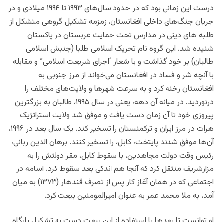
درست این زمانی بود که در حدود سال‌های ۱۹۹۳ تا ۱۹۹۴ میلادی و در
جریان جنگ‌های داخلی افغانستان، زمزمه تشکیل گروهی متشکل از
طلبه های دینی در مدارس تحت حمایت عربستان در پاکستان
شنیده شد. این گروه نام تحریک اسلامی طلبا (جنبش اسلامی
طالبان) بر خود گذاشت و با شعار “اجرای شریعت اسلامی” و مقابله
با آنچه شر و فساد در افغانستان می‌خواند از مرز جنوبی به
افغانستان رخنه کرد و به سرعت شهرها و ولایت‌های مختلف را
درنوردید.
در میانه آن دهه، یعنی در سال ۱۹۹۵، طالبان به بزرگترین
پیروزی خود تا آن زمان دست یافت و موفق شد ولایت استراتژیک
هرات در مرز ایران و ترکمنستان را تسخیر کند.
یک سال بعد در ۱۹۹۶،
آن‌ها موفق شدند پایتخت، کابل، را تسخیر کنند. برهان الدین ربانی،
رئیس وقت دولت مجاهدین، با سقوط کابل، مقر دولتش را به
مزارشریف منتقل کرد که آنجا هم اندکی بعد سقوط کرد.
اسامه در
اجتماعی که در همان آغاز کار پس از تصرف قندهار (۱۳۷۳) به میان
آمد، به ملا محمد عمر به عنوان امیرالمومنین بیعت کرد.
او توانست تا بعدها با استفاده از این بیعت دست به تشکیل پایگاه