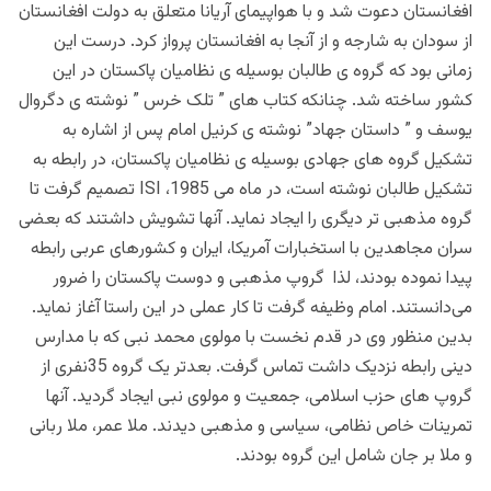
افغانستان دعوت شد و با هواپیمای آریانا متعلق به دولت افغانستان
از سودان به شارجه و از آنجا به افغانستان پرواز کرد.
درست این
زمانی بود که گروه ی طالبان بوسیله ی نظامیان پاکستان در این
کشور ساخته شد.
چنانکه کتاب های ” تلک خرس ” نوشته ی دگروال
یوسف و ” داستان جهاد” نوشته ی کرنیل امام پس از اشاره به
تشکیل گروه های جهادی بوسیله ی نظامیان پاکستان، در رابطه به
تشکیل طالبان نوشته است، در ماه می 1985، ISI تصمیم گرفت تا
گروه مذهبی تر دیگری را ایجاد نماید. آنها تشویش داشتند که بعضی
سران مجاهدین با استخبارات آمریکا، ایران و کشورهای عربی رابطه
پیدا نموده بودند، لذا گروپ مذهبی و دوست پاکستان را ضرور
می‌دانستند. امام وظیفه گرفت تا کار عملی در این راستا آغاز نماید.
بدین منظور وی در قدم نخست با مولوی محمد نبی که با مدارس
دینی رابطه نزدیک داشت تماس گرفت. بعدتر یک گروه 35نفری از
گروپ های حزب اسلامی، جمعیت و مولوی نبی ایجاد گردید. آنها
تمرینات خاص نظامی، سیاسی و مذهبی دیدند. ملا عمر، ملا ربانی
و ملا بر جان شامل این گروه بودند.