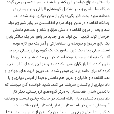
پاکستان به نزاع دوامدار این کشور با هند بر سر کشمیر بر می گردد.
هرگاه سلسله ی زنجیر تشکیل گروه‌های افراطی و تروریستی در
منطقه مورد بحث قرار بگیرد؛ یکی از متن دیگری تولد شده اند.
چنانکه القاعده در متن جهاد مردم افغانستان در برابر شوروی تولد
شد و بعد از درون القاعده داعش عراق و شام و بعدهم داعش
خراسان تولد گردید. این تولد های جدید در واقع هر یک بیانگر پایان
یک بازی مرموز و پیچیده ی استخباراتی و آغاز یک دور تازه بوده
است. یعنی پایان یک دوره ماموریت یک گروه ی تروریستی برابر به
آغاز یک توطئه ی جدید بوده است. در این مدت هرچند بازی ها
تغییر کرده؛ اما بازیگران تغییر نکرده اند و تنها چهره های آنانی تغییر
کرده که برای ادامه ی بازی عوض شده اند. دیروز گروه های جهادی و
بعد القاعده و طالبان و امروز هم داعش و فردا از آدرس دیگری و با
نام دیگری از پاکستان سربلند می کند. شاید خواننده گان بپرسند که
با تبدیل شدن افغانستان به مرکز گروه‌های تروریستی، دیگر کار
نظامیان پاکستان پایان یافته است. در حالیکه چنین نیست و وظایف
گروه‌های داخل در افغانستان از نظر پاکستان پایان یافته است؛
درگیری ها میان تی تی پی و نظامیان پاکستان از همین نقطه منشا