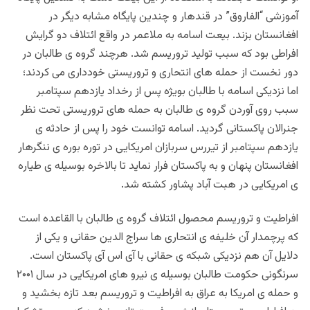
آموزشی “الفاروق” در قندهار و چندین پایگاه مشابه دیگر در
افغانستان بزند. بیعت اسامه به ملاعمر در واقع ائتلاف دو گرایش
افراطی بود که سبب تولید تروریسم شد. هرچند گروه ی طالبان در
دور نخست از حمله های انتحاری و تروریستی خودداری می کردند؛
اما نزدیکی اسامه با طالبان بویژه پس از رخداد یازدهم سپتامبر
سبب روی آوردن گروه ی طالبان به حمله های تروریستی تحت نظر
جنرالان پاکستانی گردید. اسامه توانست خود را پس از حادثه ی
یازدهم سپتامبر از تیررس سربازان امریکایی در توره بوره ی ننگرهار
افغانستان پنهان و به پاکستان فرار نماید تا بالاخره بوسیله ی طیاره
ی امریکایی در هبت آباد پشاور کشته شد.
افراطیت و تروریسم محصول ائتلاف گروه ی طالبان با القاعده است
که پرچمدار آن خلیفه ی انتحاری ها سراج الدین حقانی و یکی از
دلایل آن هم نزدیکی شبکه ی حقانی با آی اس آی پاکستان است.
سرنگونی حکومت طالبان بوسیله ی نیرو های امریکایی در سال ۲۰۰۱
و حمله ی امریکا به عراق به افراطیت و تروریسم بعد تازه بخشید و