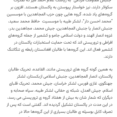
“جنبش مقاومت مردمی” به ریاست غلام احمد میر که تفکرات
سکولار دارند، نیز خواستار پیوستن به پاکستان هستند. افزون بر
گروه‌های یاد شده، گروه هایی چون حزب المجاهدین با موسسین
“محمد احسن دار”، لشکر طیبه با موسسیت حافظ محمد سعید،
جنبش انصار یا جنبش المجاهدین، جیش محمد، مجاهدین بدر،
غزوه انصار الهند و دولت اسلامی جامو و کشمیر از جمله گروه‌های
افراطی و تروریستی اند که تحت حمایت استخبارات پاکستان در
کشمیر فعال اند. این گروه‌ها با طالبان افغانستان رابطه ی تنگاتنگ
دارند.
به همین گونه گروه های تروریستی مانند، القاعده، تحریک طالبان
پاکستان، انصار المجاهدین، جنبش اسلامی ازبکستان، لشکر
جهنگوی، غازی فورس، لشکر خراسان، جیش محمد، تحریک قلبای
اسلام، جیش العدل، شبکه ی حقانی، لشکر طیبه، سپاه صحابه و
دیگران که شمار شان به بیش از هفتاد گروه ی تروریستی می رسد،
در این مدت در پاکستان تشکیل گردیده اند. گفتنی است که‌ پس از
تصرف کابل بوسیله ی طالبان بسیاری از این گروه‌ها حالا در