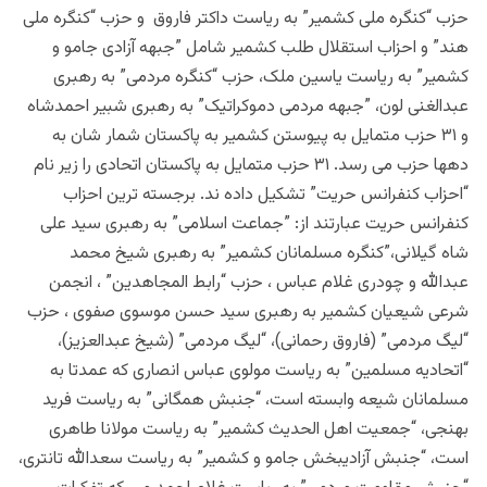
حزب “کنگره ملی کشمیر” به ریاست داکتر فاروق و حزب “کنگره ملی
هند” و احزاب استقلال طلب کشمیر شامل ”جبهه آزادی جامو و
کشمیر” به ریاست یاسین ملک، حزب “کنگره مردمی” به رهبری
عبدالغنی لون، ”جبهه مردمی دموکراتیک” به رهبری شبیر احمدشاه
و ۳۱ حزب متمایل به پیوستن کشمیر به پاکستان شمار شان به
دهها حزب می رسد. ۳۱ حزب متمایل به پاکستان اتحادی را زیر نام
“احزاب کنفرانس حریت” تشکیل داده ند. برجسته ترین احزاب
کنفرانس حریت عبارتند از: ”جماعت اسلامی” به رهبری سید علی
شاه گیلانی،”کنگره مسلمانان کشمیر” به رهبری شیخ محمد
عبدالله و چودری غلام عباس ، حزب “رابط المجاهدین” ، انجمن
شرعی شیعیان کشمیر به رهبری سید حسن موسوی صفوی ، حزب
“لیگ مردمی” (فاروق رحمانی)، “لیگ مردمی” (شیخ عبدالعزیز)،
“اتحادیه مسلمین” به ریاست مولوی عباس انصاری که عمدتا به
مسلمانان شیعه وابسته است، “جنبش همگانی” به ریاست فرید
بهنجی، “جمعیت اهل الحدیث کشمیر” به ریاست مولانا طاهری
است، “جنبش آزادیبخش جامو و کشمیر” به ریاست سعدالله تانتری،