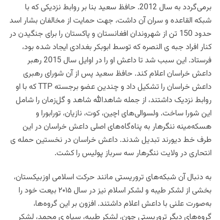
بر‌می‌گردد به سال 2012. حافظ سعید بنا بر روابط نزدیکی که با
شبکه القاعده و سران آن داشت، جهت حمایت از مخالفان بشار اسد
حدود 150 تن از شهروندان افغانستان و پاکستان را برای جنگیدن در
کنار افراد جبه ی النصره که توسط ابوبکر بغدادی ایجاد شده بود،
فرستاد. این سبب شد تا داعش او را در اوایل سال 2015 رهبر
داعش خراسان اعلام کند. حافظ سعید پس از آن شورای رهبری
داعش خراسان را تشکیل داد و چندین عضو برجسته TTP که با او
روابط نزدیک داشتند، از جمله شاهد‌الله شاهد و گل‌زمان را شامل
این شورا ساخت. ولسوالی‌های اچین، کوت، نازیان، تورابورا و
هسکه‌مینه ننگرهار به پناه‌گاه‌های اصلی داعش خراسان در این
طرف خط دیورند تبدیل شدند. داعش خراسان در نخستین حمله ی
انتحاری در ولایت ننگرهار سه سرباز پولیس را کشت.
به دنبال آن شبکه‌های تروریستی مانند حرکت اسلامی اوزبیکستان،
بخشی از لشکر طیبه و لشکر اسلام نیز در سال ۲۰۱۵ بیعت خود را
به‌صورت علنی با داعش اعلام داشتند. افزون بر این گروه‌ها،
گروه‌های دیگر تروریستی چون، لشکر طیبه، سپاه ی محمد، لشکر