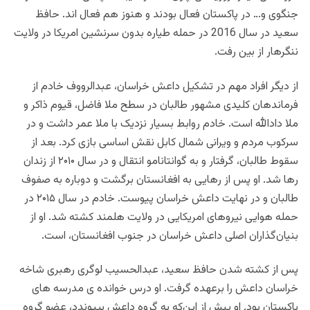
جنگوی و… در پاکستان فعال بودند و هنوز هم فعال اند. حافظ
سعید در سال 2016 در حمله طیاره بدون سرنشین امریکا در ولایت
ننگرهار از بین رفت.
از دیگر افراد مهم در تشکیل داعش خراسان، عبدالرووف خادم از
فرماندهان کلیدی مشهور طالبان در سطح ملا فاضل، قیوم ذاکر و
ملا داد‌الله است. خادم روابط بسیار نزدیک با ملا عمر داشت و در
سرکوب مردم و ویرانی شمال کابل نقش اساسی بازی کرد. بعد از
سقوط طالبان، گرفتار و به گوانتانامو انتقال و در سال ۲۰۱۰ از زندان
رها شد. او پس از رهایی به افغانستان برگشت و دوباره به صفوف
طالبان و در نهایت داعش خراسان پیوست. خادم در سال ۲۰۱۵ در
حمله هوایی نیروهای امریکایی در ولایت هلمند کشته شد. او از
بنیان‌گذاران اصلی داعش خراسان در جنوب افغانستان، است.
پس از کشته شدن حافظ سعید، عبدالحسیب لوگری رهبری شاخه
خراسان داعش را برعهده گرفت. او درس خوانده ی مدرسه های
پاکستان بود. او پیش از این‌که به گروه داعش بپیوندد، عضو گروه