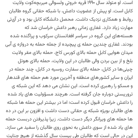
است. او متولد سال ۱۹۹۰ قریه خروتی ولسوالی میربچه‌کوت ولایت
کابل است. او پیش از عضویت داعش، با شبکه حقانی گروه طالبان
روابط و همکاری نزدیک داشت. محصل دانشگاه کابل بود و در آی‌تی
مهارت زیاد دارد. غفاری زمانی رهبر داعش خراسان شد که
هسته‌های این گروه در سراسر افغانستان سرکوب و پراگنده شده
بودند. غفاری چندین حمله ی پیچیده از جمله حمله به دروازه ی آبی
میدان هوایی کابل حمله بالای کورس کاج، حمله بالای مقر ولایت
بلخ و از بین بردن والی طالبان در این ولایت، حمله بالای هوتل
چینی‌ها در کابل، حمله بالای سفارت روسیه در کابل، چند حمله در
ایران و سایر کشور‌های منطقه و آخرین مورد هم حمله های قندهار
و مسکو را رهبری کرده است. این نشان می دهد که این شبکه ی
تروریستی دوباره جان گرفته است. هرچند مسؤولیت های یاد شده
را داعش خراسان قبول کرده است؛ اما در بیشتر این حمله ها شبکه
های طالبان بویژه شبکه ی حقانی دست داشت و افزون بر این در ده
ها حمله های ویرانگر دیگر دست داشت. زیرا پذیرفتن دربست حمله
های یاد شده از سوی داعش به نحوی روی طالبان را سفید می سازد.
این در حالی است که طالبان طی بیست سال گذشته از هیچ جنایت