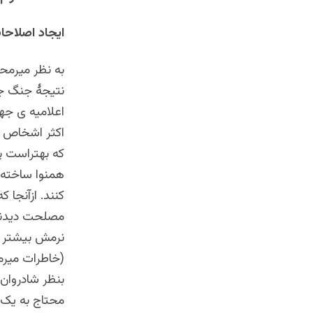
ایجاد اصلاح
به نظر میرمح
نتیجۀ جنگ جه
اعلامیه ی جه
اکثر اشخاص دی
که بهتراست پ
همنوا ساخته 
کنند. ازآنجا
مصلحت دیدند 
نرمش بیشتر ا
(خاطرات میرمح
بنظر شادروان 
محتاج به یک م