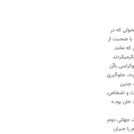
ولی که در
 با صحبت از
که مانند
کرمیکردند
کراسی باآن
دد، جلوگیری
 چنین
دث و اشخاص،
خان بود.»
گ جهانی دوم،
 را جبران