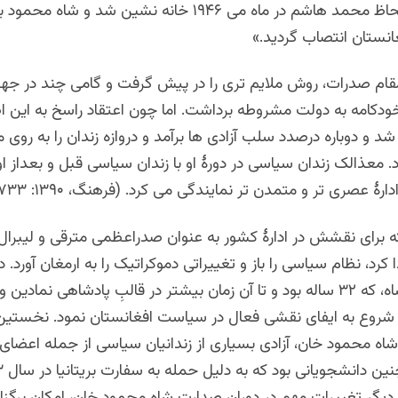
نماید. بدین لحاظ محمد هاشم در ماه می ۱۹۴۶ خانه نشین شد و شاه 
نستان انتصاب گردید.»
مقام صدرات، روش ملایم تری را در پیش گرفت و گامی چند در جه
دکامه به دولت مشروطه برداشت. اما چون اعتقاد راسخ به این 
شد و دوباره درصدد سلب آزادی ها برآمد و دروازه زندان را به روی
د. معذالک زندان سیاسی در دورۀ او با زندان سیاسی قبل و بعداز ا
ۀ عصری تر و متمدن تر نمایندگی می کرد.‌ (فرهنگ، ۱۳۹۰: ۷۳۳)
 برای نقشش در ادارۀ کشور به عنوان صدراعظمی مترقی و لیبرا
رد، نظام سیاسی را باز و تغییراتی دموکراتیک را به ارمغان آورد. در
محمد ظاهرشاه، که ۳۲ ساله بود و تا آن زمان بیشتر در قالبِ پادشاهی نماد
شروع به ایفای نقشی فعال در سیاست افغانستان نمود. نخست
ه محمود خان، آزادی بسیاری از زندانیان سیاسی از جمله اعضای 
 دیگر تغییرات مهم در دوران صدارت شاه محمود خان، امکان برگزار