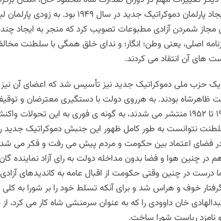
نسبتا آزاد و ایجاد پارلمان دموکراتیک جدید در سال ۱۹۴۹ بود. 
ای مجاز شمردن آزادی مطبوعات تصویب کرد که منجر به ایجاد چندی
نامه اصلی، یعنی وطن؛ انگار؛ و ندای خلق همگی با سلطنت مخالف
ست‌ های آن انتقاد می کردند.
، یک حزب ملی دموکراتیک جدید نیز تأسیس شد که اعضای آن نیز
ظاهرشاه بودند. به هرروی دولت با دستگیری معترضان و توقیف
که از سال ۱۹۵۱ تا ۱۹۵۲ منتشر می شدند، به گونه ی فوری به این تحولات و
سلطنت نتوانست به طور کامل ظهور این جنبش دموکراتیک جدید را
ر در فضای اعتماد بین حکومت و مردم پیش می رفت و فکر می شد
 در چنین هوا و فضا بدون مداخله دولت به رای آزاد نماینده گا
 درست در چنین وقتی حکومت از اقبال عامه به کاندیدهای آزادی خ
رفتار خوف و هراس شد و برای آنکه تسلط خود را بر شورا به کلی
بدالهادی خان داوودی را که به عنوان سرمنشی شاه کار می کرد، از 
و نامزد ریاست شورا ساخت.