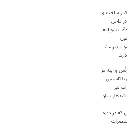
مکدر ساخت و
در داخل
قت شورا به
 اما مجلس موفق شد که در سال ۱۹۵۰ قانون
صویب برساند
ارد.
ُس و آینه در
 با تاسیس
ب نیز
دهار بنیان
که در دوره
تعمرات