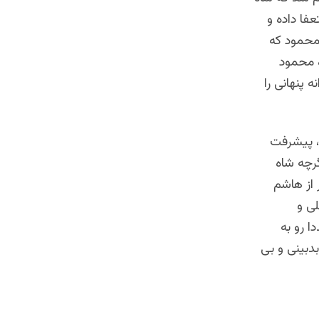
فا داده و
محمود که
ه محمود
 پنهانی را
، پیشرفت
گرچه شاه
 از هاشم
لی و
 رو به
دبینی و بی