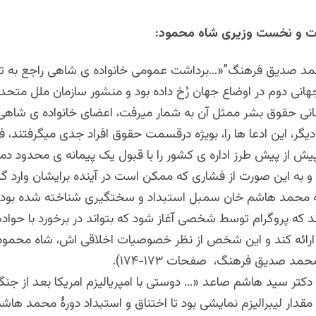
ات و نخست وزیری شاه محمود:
مد صدیق فرهنگ”«…برداشت عمومی خانواده ی شاهی راجع به تح
انی دوم در اوضاع جهان رُخ داده بود و منشور سازمان ملل متحد
انی حقوق بشر ممثل آن به شمار میرفت، اعضای خانواده ی شاهی 
گر، این ادعا ها را، بویژه درقسمت حقوق افراد جدی میگرفتند، ف
یش از پیش طرز اداره ی کشور را با قبول یک پیمانه ی محدود دمو
و به این صورت از فشاری که ممکن است در آینده برایشان وارد گر
 که محمد هاشم خان سمبل استبداد و سختگیری شناخته شده بود،
که پروگرام توسط شخصی آغاز شود که بتواند در برخورد با حوا
رائه کند و این شخص از نظر خصوصیات اخلاقی اش، شاه محمود 
مد صدیق فرهنگ، صفحات ۱۷۳-۱۷۴).
دکتر سید هاشم صاعد «… دوستی با امپریالیزم امریکا بعد از جن
قدار لیبرالیزم نمایشی بود تا اختناق و استبداد دورۀ محمد هاشم