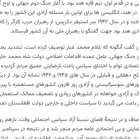
و در قدم اول، نیم قاره هند بود. با آغاز جنگ دوم جهانی و اوج 
ر هند، انگلیسی ها برای اولین بار مسئله آزادی این کشور را به 
مطالعه قرار دادند و در سال ۱۹۴۲ سِر استیفر دکرپس، از رهبران حزب کارگر را که
دی هند بود جهت گفتگو با رهبران ملی به آن کشور فرستاند.
ن گفت آنگونه که غلام محمد غبار توصیف کرده است، تشدید بحر
ن جنگ جهانی، عامل عمده اقدامات اصلاحی دولت شاه محمد خان 
صادی توام با اختناق سیاسی باعث نارضایتی عمیق مردم گردیده ب
قیام های مسلح دهقانی و قبایلی در سال های ۱۹۴۵ و ۹۴۶
ورهای سوسیالیستی و آزادی روز افزون کشورهای مستعمره با پی
ک و آزادی خواهانه در کشورهای زیادی و تضعیف ممالک استعمار
باعث می گردید تا سیاست داخلی و خارجی دولت افغانستان تعدی
صاف و در نتیجۀ فضای نسبتا آزاد سیاسی اجتماعیِ وقت، بازهم رون
در خانواده نادرشاه بوجود آمد. چنانچه در اطلاعیه ای رادیویی اعل