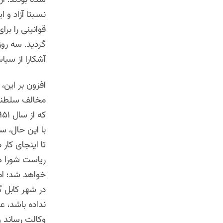
قوانینی را بر
گردید. سه روز
آشکارا از سیا
افزون بر این
مخالف سلطنت 
با این حال، 
تا اینجای کا
ریاست شورا هم
خواهد شد؛ اما
در شهر کابل گ
نداده باشد، ع
وکالت رساند 