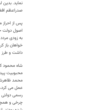
صدراعظم افغا
پس از احراز 
اصول دولت خو
به زودی مردد 
خواهان باز کر
داشت و طرز ادار
شاه محمود که
محبوبیت پیدا ک
عمل می کرد، 
رسمی دولتی شا
شده بودند. از