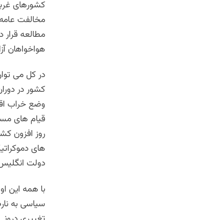
کشورهای غربی 
مخالفت عامه د
هواخواهان آزا
در کل می توا
کشور در دورا
وضع خراب اقت
روز افزون کش
های دموکراتی
دولت انگلیس 
با همه این او
تغییری درونی 