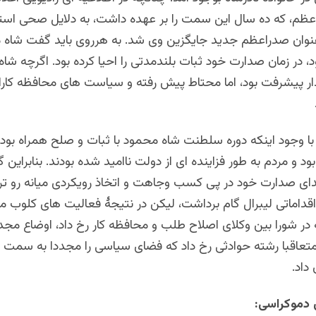
ظم، که ده سال این سمت را بر عهده داشت، به دلایل صحی استع
عنوان صدراعظم جدید جایگزین وی شد. به هرروی باید گفت شاه 
ود، در زمان صدارت خود ثبات بلندمدتی را احیا کرده بود. اگرچه شا
ار پیشرفت بود، اما محتاط پیش رفته و سیاست‌ های محافظه ‌کارانه
ا وجود اینکه دوره سلطنت شاه محمود با ثبات و صلح همراه بود
ود و مردم به طور فزاینده ای از دولت ناامید شده بودند. بنابراین 
دای صدارت خود در پی کسب وجاهت و اتخاذ رویکردی میانه رو تر
قداماتی لیبرال گام برداشت، لیکن در نتیجۀ فعالیت های کلوب م
 شورا بین وکلای اصلاح طلب و محافظه کار رخ داد، اوضاع مجددا
متعاقبا رشته حوادثی رخ داد که فضای سیاسی را مجددا به سمت ب
داد.
 دموکراسی: