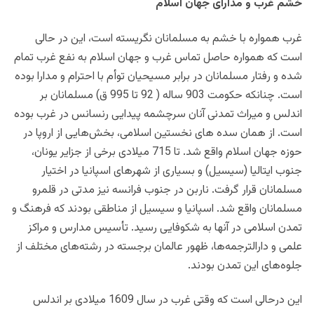
خشم غرب و مدارای جهان اسلام
غرب همواره با خشم به مسلمانان نگریسته است، این در حالی
است که همواره حاصل تماس غرب و جهان اسلام به نفع غرب تمام
شده و رفتار مسلمانان در برابر مسیحیان توأم با احترام و مدارا بوده
است. چنانکه حکومت 903 ساله ( 92 تا 995 ق) مسلمانان بر
اندلس و میراث تمدنی آنان سرچشمه پیدایی رنسانس در غرب بوده
است. از همان سده های نخستین اسلامى، بخش‌هایى از اروپا در
حوزه جهان اسلام واقع شد. تا 715 میلادى برخى از جزایر یونان،
جنوب ایتالیا (سیسیل) و بسیارى از شهرهاى اسپانیا در اختیار
مسلمانان قرار گرفت. ناربن در جنوب فرانسه نیز مدتى در قلمرو
مسلمانان واقع شد. اسپانیا و سیسیل از مناطقى بودند که فرهنگ و
تمدن اسلامى در آنها به شکوفایى رسید. تأسیس مدارس و مراکز
علمى و دارالترجمه‌ها، ظهور عالمان برجسته در رشته‌هاى مختلف از
جلوه‌هاى این تمدن بودند.
این درحالی است که وقتی غرب در سال 1609 میلادی بر اندلس