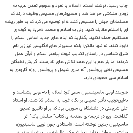
چاپ رسید، نوشته است: «اسلام با نفوذ و هجوم تمدن غرب به
زودی متلاشی خواهد شد و مسیونرهای مسیحی وظیفه دارند که
مسلمانان جهان را مسیحی کنند.» او توصیه می کرد که به طور ریشه
ای با اسلام مقابله کنید، ولی به اسلام و محمد «ص» به گونه ی
مستقیم حمله نکنید، بگذارید که ایده های جدید اساس اسلام را
نابود کنند. نه تنها دانکن؛ بلکه مسیونر های انگلیسی نیز زیر نام
شرق شناسی در راستای تکذیب نبوت پیامبر اسلام و قرآن عمل
کردند؛ اما باز هم با این همه تلاش های نادرست، گرایش نخبگان
مسیحی نظیر پروفسور آنه ماری شیمل و پروفسور روژه گارودی به
اسلام سیر صعودی دارد.
هرچند لویی ماسینسیون سعی کرد اسلام را به‌خوبی بشناسد و
به‌این‌ترتیب تأثیر عمیقی بر نگاه غرب به اسلام گذاشت. او استاد
علی شریعتی در دانشگاه ی سوربن بود که بر او تاثیری عمیق
گذاشت. وی در ترجمه ی مقدمه ی کتاب” سلمان پاک” اثر
ماسینیون چنین نوشته است: «استادی چون لویی ماسینیون،
جانشین و وارثی ندارد. زیرا اثر و کار عالمانه وی، بیش از حد، به