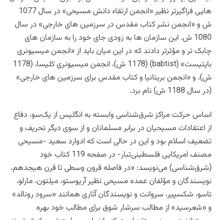
هایی فراگیرتر نظیر «انجمن ارتقاء دانش مسیحی» در سال 1077
ش و «انجمن نشر کتاب مقدس در سرزمین های خارجی» در سال
1080 ش. این سازمان ها به زودی جای خود را به سازمان های
چابک تر و مؤثرتر دادند که در این میان باید از «انجمن میسیونری
باپتیست» (babtist) (1178 ش)، انجمن میسیونری کلیسا، (1178
ش)، و «انجمن بریتانیا و کتاب مقدس برای سرزمین های خارجی»
(در سال 1188 ش) نام برد.
اساس حرکت مراکز شرق‌شناسی وابسته به انگلیس از یک‌سو، دفاع
از اعتقادات مسیحیان در برابر مسلمانان و از سوی دیگر تحریف و
تضعیف اسلام بود و این در حالی است که ادوارد سعید -مسیحی
مصنف امریکایی فلسطینی‌تبار- در صفحه 119 کتاب خود
(شرق‌شناسی) می‌نویسد: «در فاصله قرون وسطی تا قرن هیجدهم،
نویسندگان و مؤلفان عمده مسیحی نظیر آریوستو، میلتون، مارلو،
تاسو، شکسپیر، سروانت و نویسندگان آثاری همانند «سرود رونالد»
و «شعرسید» از مطالب سرشار شوق برای مطالب خود بهره