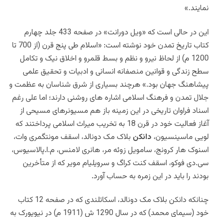
نمایند.»
این در حالی است که «ویل دورانت» در صفحه 433 جلد چهارم
کتاب تاریخ تمدن خود نوشته است: «اسلام طی پنج قرن (از 700 تا
1200 م) از لحاظ نیرو و نظم و بسط قلمرو و اخلاق نیک و تکامل
سطح زندگی و قوانین منصفانه انسانی و ادبیات و تحقیق علمی
پیشاهنگ جهان بود.» هرچند بسیاری از شرق شناسان به عظمت و
جلال تمدن و فرهنگ اسلامی اشاره های روشنی دارند؛ اما علی رغم
اسناد فراوان تاریخی در این زمینه باز هم مسیونرهای مسیحی از
آغاز فعالیت خود در قرن 18 به تخریب میراث اسلامی پرداختند که
لویی ماسینسیون،
دانکن
بلاک مک دونالد، اسقف مونتگمری وات،
اسنوک هار کرونج، سامویل زوئه مر، هانری لامنس، م.ا.پالاسیوس،
سی.دی فوکو، اسقف کنت کراگ و سرویلیام مویر که از متأخرین
بودند را باید در این زمره به حساب آورد.
چنانکه دانکن بلاک مک دونالد، اسکاتلندی که در صفحه 12 کتاب
خود (سیمای محمد) که در سال 1290 ش (1911 م) در نیویورک به