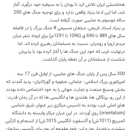
هخامنشی ایران تلاش کرد تا یونان را به سیطره خود درآورد، آغاز
شد، اما این ادعا بنیاد واقعی ندارد و برای توجیه جنگ های 200
ساله موسوم به صلیبی صورت گرفته است.
بر بنیاد اسناد تاریخی، مبلغان مسیحی 8 جنگ بزرگ را در فاصله
سال های 489 تا 690 ق (1096 تا 1291م) برای ایجاد تنفر میان
مردم اروپا و رومیان، نسبت به مسلمانان رهبری کرده اند، اما
درنهایت غرب که خود این جنگ ها را آغاز کرده بود با پذیرش
شکست از مسلمانان بر آن نقطه پایان گذاشت.
300 سال پس از پایان جنگ های صلیبی، از اوایل قرن 17 سه
امپراتوری بزرگ اسلامی- عثمانی، صفویه و گورکانیان- پدید آمدند که
بخش وسیع صنعت و تجارت جهانی را به خود اختصاص داده بودند.
از این رو، پرتگالی ها، هلندی ها و انگلیسی ها که در آن زمان قدرت
های اصلی غرب بودند به تاسیس مراکزی زیر عنوان شرق شناسی
(orientalism) روی آوردند. در این میان مراکز وابسته به دانشگاه
کمبریج (1011ش) و آکسفورد انگلیس 1015ش) از انسجام و کارآیی
بیشتری برخوردار بود و این خود مقدمه ای بود برای تأسیس سازمان