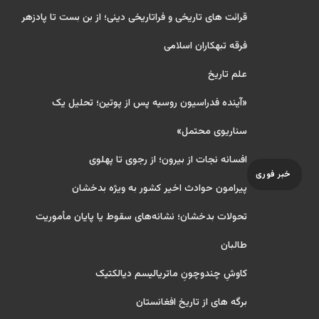
قرائت های تاریخی و فراتاریخی دینی؛ از بن بست تا پادزهر
فرقه تبهکاران اسلامی
علم تاریخ
«آینده فدراسیون روسیه پس از پوتین؛ تحلیل یک
سناریوی محتمل»
افسانه نجات از بیرون؛ از رجوی تا پهلوی
خبر فوری
پیرامون حوادث اخیر کشور به ویژه بدخشان
تحولات بدخشان؛ نشانه‌های سقوط یا پایان مأموریت
طالبان
کاوشِ چندو‌چونِ ماتریالیسم دیالکتیک
برگه های از تاریخ افغانستان