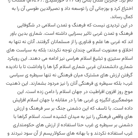
نام برد. جابربن سنان بتانى (ف 317 خورشیدی ./ 929م) مثلثات را
اختراع کرد و بوزجانى آن را توسعه داد و نصیرالدین طوسى آن را به
کمال رساند.
در این تردیدی نیست که فرهنگ و تمدن اسلامی در شگوفایی
فرهنگ و تمدن غربی تاثیر بسزایی داشته است. شماری بدین باور
اند که غربی ها علم و فناوری را از مسلمانان گرفتند. آنان نه تنها به
اخلاق و معنویت اسلامی چندان توجه نکردند؛ بلکه به سیاست های
اسلام‌ ستیزى و تبلیغ اسلام‌ هراسى نیز ادامه می دهند. این رویکرد
شماری دانشمندان غربی شماری اسلام گرا ها را واداشت تا با نادیده
گرفتن ارزش های مشترک میان فرهنگی نه تنها سیطره ی سیاسی
غرب؛ بلکه سیطره ی فرهنگی آنان را نیز مردود بشمارند. این ذهنیت
موج روز افزون افراطیت در جهان اسلام را دامن زده است. این
موضعگیری انگیزه ی غربی ها را در مقابله با جهان اسلام افزایش
داده است. با تاسف که این دشمنی جنگ بر سر فرهنگ و ارزش
های واقعی فرهنگی را نیز به میدان کشیده است. اسلام گراها با
دشمنی بر سیطره ی غرب حتا استفاده از ارزش های حکومتداری
غرب استفاده نکردند و با بهانه های سکولاریسم از آن سود نبردند و