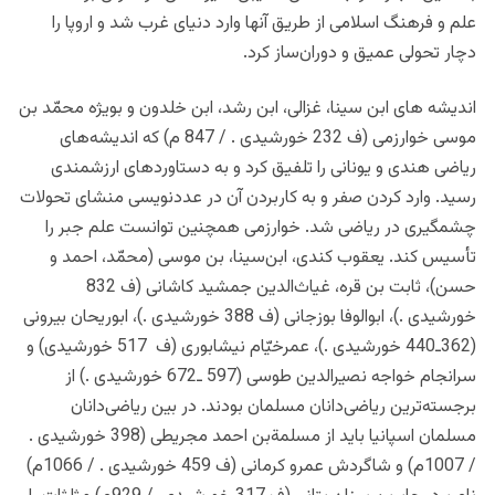
علم و فرهنگ اسلامى از طریق آنها وارد دنیاى غرب شد و اروپا را
دچار تحولى عمیق و دوران‌ساز کرد.
اندیشه های ابن سینا، غزالی، ابن رشد، ابن خلدون و بویژه محمّد بن
موسى خوارزمى (ف 232 خورشیدی . / 847 م) که اندیشه‌هاى
ریاضى هندى و یونانى را تلفیق کرد و به دستاوردهاى ارزشمندى
رسید. وارد کردن صفر و به کاربردن آن در عددنویسى منشای تحولات
چشمگیرى در ریاضى شد. خوارزمى همچنین توانست علم جبر را
تأسیس کند. یعقوب کندى، ابن‌سینا، بن موسى (محمّد، احمد و
حسن)، ثابت بن قره، غیاث‌الدین جمشید کاشانى (ف 832
خورشیدی .)، ابوالوفا بوزجانى (ف 388 خورشیدی .)، ابوریحان بیرونى
(362ـ440 خورشیدی .)، عمرخیّام نیشابورى (ف 517 خورشیدی) و
سرانجام خواجه نصیرالدین طوسى (597 ـ672 خورشیدی .) از
برجسته‌ترین ریاضى‌دانان مسلمان بودند. در بین ریاضى‌دانان
مسلمان اسپانیا باید از مسلمة‌بن احمد مجریطى (398 خورشیدی .
/ 1007م) و شاگردش عمرو کرمانى (ف 459 خورشیدی . / 1066م)