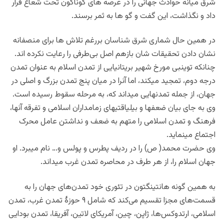
شرق میانه حوادث جهانی را در عرصه های گوناگون تحت شعاع قرار
داد و نگذاشت، این گفت و گو ها به ثمر برسند.
در همین حال شماری شرق شناسان بررغم تلاش ها برای منصفانه
نشان دادن تحقیقات شان بازهم اصل بی‌طرفی را رعایت نکرده اند.
چنانکه توین‏بی مورخ شهیر بریتانیایی از تمدن اسلام به عنوان تمدن
درجه دوم، تمجید می‏کند، اما آن‏را در میان پنج تمدن بزرگ و اصلی در
جهان، از جمله تمدن‏هایی می‏داند که، به مرحله سقوط رسیده است.
وی به جای بیان ضعف‏ها و بی‏لیاقتی‏های زمامداران اسلامی و تفرقه آنها،
فرهنگ و تمدن اسلامی را متهم به ضعف و نداشتن عامل محرک
اجتماع می‏نماید.
وی حضرت محمد( ص) را در ردیف پطرس و پولس و… نام می‏برد. او
جهان اسلام را، از هر طرف در محاصره تمدن غرب می‏داند.
به همین گونه هانتینگتون در تئوری خود تمدن‌های جهان را به
قسمت‌های مجزا تقسیم می‌کند که شامل ۹ حوزۀ تمدن غرب، تمدن
اسلامی، ارتدوکس‌ها، ژاپن، چین، آمریکای لاتین، آفریقا، تمدن بودایی