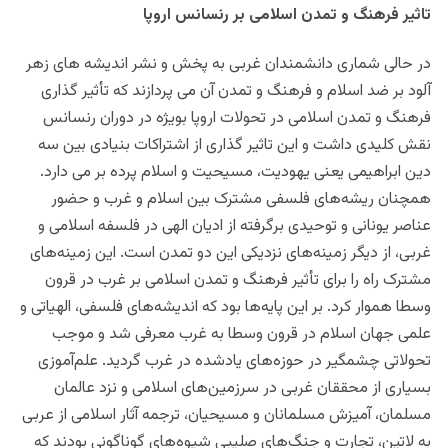
تاثیر فرهنگ و تمدن اسلامی بر رنسانس اروپا
در حالی شماری دانشمندان غربی به پخش و نشر اندیشه های زهر
آلود بر ضد اسلام و فرهنگ و تمدن آن می پردازند که تأثیر گذاری
فرهنگ و تمدن اسلامی در تحولات اروپا بویژه در دوران رنسانس
نقش کلیدی داشت و این تاثیر گذاری از اشتراکات بنیادى بین سه
دین ابراهیمى یعنى یهودیت، مسیحیت و اسلام پرده بر می دارد.
همچنان ریشه‌هاى فلسفى مشترک بین اسلام و غرب و حضور
عناصر یونانى و توحیدى برگرفته از ادیان الهى در فلسفه اسلامى و
غربى، از دیگر زمینه‌هاى نزدیکى این دو تمدن است. این زمینه‌هاى
مشترک راه را براى تأثیر فرهنگ و تمدن اسلامى بر غرب در قرون
وسطا هموار کرد. بر این پایه‌ها بود که اندیشه‌هاى فلسفى، الهیاتى و
علمى جهان اسلام در قرون وسطا به غرب معرفى شد و موجب
تحولاتى چشمگیر در حوزه‌هاى یادشده در غرب گردید. علم‌آموزى
بسیارى از محققان غربى در سرزمین‌هاى اسلامى و نزد عالمان
مسلمان، آمیزش مسلمانان و مسیحیان، ترجمه آثار اسلامى از عربى
به لاتین، تجارت و جنگ‌هاى صلیبى شیوه‌هاى گوناگونى بودند که