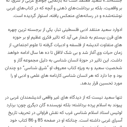
جسته‌اند.» سعید معتقد است که بازنمایی جوامع غربی از شرق، نه
بر واقعیت، بلکه بر برداشت‌های ذهنی و آنچه که در کتاب‌های غربی
نوشته‌شده و در رسانه‌های منعکس یافته، استوار گردیده است.
ادوارد سعید منتقد ادبی فلسطینی تبار، یکی از برجسته ترین چهره
های قرن بیستم به شمار می آید که تاثیر فکری عظیم او بر حوزه
های متفاوت اندیشه از فلسفه و ادبیات گرفته تا علوم اجتماعی، از
زمان حیات وی آغاز شد و بی شک لااقل تا ده ها سال ادامه خواهد
داشت. این تاثیر در حوزة انسان شناسی به دلیل مجموعه آثار و
شخصیت سعید و به ویژه کتاب معروف او “شرق شناسی” دو چندان
بود و جا دارد که هر انسان شناسی کارنامه های علمی و ادبی او را
مورد تحسین قرار بدهد.
تنها سعید نیست که از دیدگاه های غیر واقعی اندیشمندان غربی در
پیوند به اسلام پرده برداشته؛ بلکه نویسنده گان دیگری چون؛ برنارد
لوئیس استاد اسلام شناسی غرب که نقش فراوانی در تحریف تاریخ
آسیای غربی داشته است. چنانکه او در صفحه 85 و 86 کتاب خود