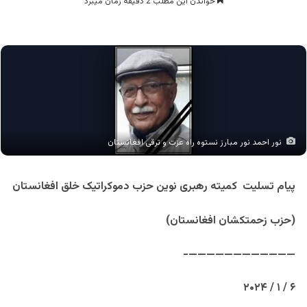
خواندن این مطلب 2 دقیقه زمان میبرد
نور احمد نور مبارز نستوه راه عزت و ترقی افغانستان
پیام تسلیت کميته رهبری نوین حزب دموکراتیک خلق افغانستان
(حزب زحمتکشان افغانستان)
————————————-
۶ / ۱ / ۲۰۲۴