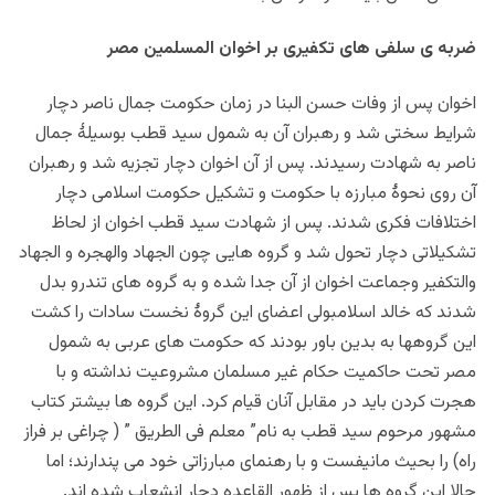
ضربه ی سلفی های تکفیری بر اخوان المسلمین مصر
اخوان پس از وفات حسن البنا در زمان حکومت جمال ناصر دچار
شرایط سختی شد و رهبران آن به شمول سید قطب بوسیلۀ جمال
ناصر به شهادت رسیدند. پس از آن اخوان دچار تجزیه شد و رهبران
آن روی نحوۀ مبارزه با حکومت و تشکیل حکومت اسلامی دچار
اختلافات فکری شدند. پس از شهادت سید قطب اخوان از لحاظ
تشکیلاتی دچار تحول شد و گروه هایی چون الجهاد والهجره و الجهاد
والتکفیر وجماعت اخوان از آن جدا شده و به گروه های تندرو بدل
شدند که خالد اسلامبولی اعضای این گروۀ نخست سادات را کشت
این گروهها به بدین باور بودند که حکومت های عربی به شمول
مصر تحت حاکمیت حکام غیر مسلمان مشروعیت نداشته و با
هجرت کردن باید در مقابل آنان قیام کرد. این گروه ها بیشتر کتاب
مشهور مرحوم سید قطب به نام” معلم فی الطریق ” ( چراغی بر فراز
راه) را بحیث مانیفست و با رهنمای مبارزاتی خود می پندارند؛ اما
حالا این گروه ها پس از ظهور القاعده دچار انشعاب شده اند.