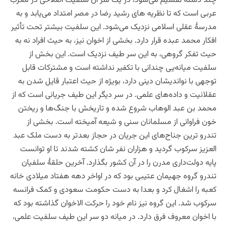
چند دسته تقسیم می‌شود، در یک سر آن سلفیت اصلاحی در مغرب
عربی است که تا نظریه های رشید رضا در مصر امتداد می‌یابد و به
مدرسۀ عقلی اسلامی نزدیک می‌شود. این سلفیت بیشتر تحت تأثیر
افکار محمد عبده قرار دارد. بخشی از اخوان نیز، به حیث افراد نه به
حیث تفکر گروهی، به این سر طیف نزدیک است. این بخش از
سلفیت میانه‌یی چندانی با تکفیر نداشته است و مشترکات قابل
توجهی با نواندیشان دینی دارد، بویژه از حیث اعتبار قایل شدن به
عقلانیت و داده‌های علمی. در سر دیگر این طیف جریانی است که از
محمد بن عبد الوهاب شروع شده و تاریخش با جنگ‌ها و ریختن
خون فراوانی از مسلمانان سنی و‌‌ شیعه آمیخته است. بخشی از
تندرو ترین جناح‌های این جریان در حجاز بعدتر به دست ملک عبد
العزیز سرکوب گردید و هزاران نفر شان کشته شدند تا او توانست
پایه دولت‌داری مدرن را در آن کشور بگذارد. آخرین حلقۀ سلفیان
تندرو گروه جهیمان عتیبی بود که در اواخر دهه هفتاد میلادی خانه
کعبه را اشغال کرد و بعدا به دست حکومت سعودی و کمک فرانسه
سرکوب شد. این گروه نیز نام خود را حرکت الاخوان گذاشته بود که
با اخوان معروف فرق دارد. در میانه دو سر این طیف سلفیت علمی،