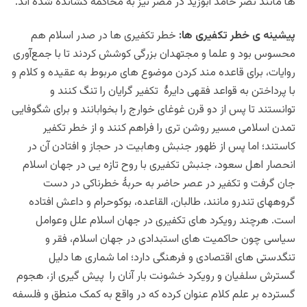
ها مانند نصر حامد ابوزید در مصر نیز به محاکمه کشانده شده اند.
پیشینه ی خطر تکفیری ها:
خطر تکفیری ها در صدر اسلام هم
محسوس بود و علما و مجتهدان بزرگی کوشش کردند تا با جمع‌آوری
روایات، برای قاعده‌ مند کردن موضوع های مربوط به عقیده و کلام و
با پرداختن به قواعد فقهی دایرۀ تکفیر گرایان را تنگ کنند و
توانستند تا پس از دو قرن غوغای خوارج را بخوابانند و برای شگوفایی
تمدن اسلامی مسیر روشن تری را فراهم کنند و از خطر تکفیر
کاستند؛ اما پس از ظهور جنبش وهابیت در حجاز و افتادن آن در
انحصار اهل سعود، جنبش تکفیری با روح تازه یی در جهان اسلام
جان گرفت و تکفیر در عصر حاضر به حربۀ خطرناکی در دست
گروههای تندرو مانند، طالبان، القاعده، بوکوحرام و داعش افتاده
است. هرچند رویکرد های تکفیری در جهان اسلام علل وعوامل
سیاسی چون حاکمیت های استبدادی در جهان اسلام، فقر و
تنگدستی های اقتصادی و فرهنگی دارد؛ اما شماری ها دلیل
گسترش سلفیان و رویکرد خشونت بار آنان را پیش گیری از، هجوم
گسترده بر علم کلام عنوان کرده که در واقع به کمک منطق و فلسفه