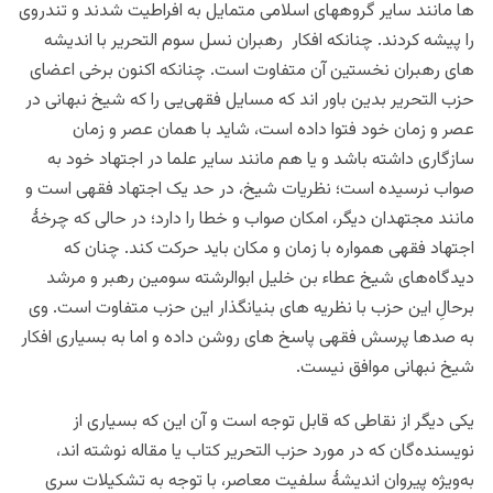
ها مانند سایر گروههای اسلامی متمایل به افراطیت شدند و تندروی
را پیشه کردند. چنانکه افکار رهبران نسل سوم التحریر با اندیشه
های رهبران نخستین آن متفاوت است. چنانکه اکنون برخی اعضای
حزب التحریر بدین باور اند که مسایل فقهی‌یی را که شیخ نبهانی در
عصر و زمان خود فتوا داده است، شاید با ‌همان عصر و زمان
سازگاری داشته باشد و یا هم مانند سایر علما در اجتهاد خود به‌
صواب نرسیده است؛ نظریات شیخ، در حد یک اجتهاد فقهی است و
مانند مجتهدان دیگر، امکان صواب و خطا را دارد؛ در حالی که چرخۀ
اجتهاد فقهی همواره با زمان و مکان باید حرکت کند. چنان که
دیدگاه‌های شیخ عطاء بن خلیل ابوالرشته سومین رهبر و مرشد
برحالِ این حزب با نظریه های بنیانگذار این حزب متفاوت است. وی
به صدها پرسش فقهی پاسخ های روشن داده و اما به بسیاری افکار
شیخ نبهانی موافق نیست.
یکی دیگر از نقاطی که قابل توجه است و آن این که بسیاری از
نویسنده‌گان که در مورد حزب التحریر کتاب یا مقاله‌ نوشته اند،
به‌ویژه پیروان اندیشۀ سلفیت معاصر، با توجه به تشکیلات سری