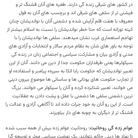
در کشور های شرقی زنده گی دارند‌. طغره های آنان قشنگ تر و
فیشنی تر از سلفی های شرقی اند و برچسب های آنان به قول
معروف با هفت قلم آرایش شده و دشمنی آنان با نواندیشان چنان
کینه توزانه است که حتا خطر نواندیشان را نسبت به اسلام بیشتر از
تهاجم استعماری غرب نشان میدهند. سلفی ها نواندیشان را با
توجه به باور های شان به نظام مردم سالار و انتخابات و آزادی های
مدنی و آزادی بیان و مشارکت سیاسی و اجتماعی زنان در زنده گی
سیکولرها یعنی طرفداران حکومت جدا از دین می دانند. آنان از این
تعبیر نواندیشان که حکومت رابا اتکا به سیرهء پیامبر و استفادهء او
از تجارب حکومت های یونانی ها و ساسانی ها موصوع بیرون دینی
می خوانند، تعبیر شتابزده کرده و آنان را سیکولر می خوانند. بزرگ
ترین دشمنی سلفی ها دشمنی با عقل و پشت دادن به عقلانیت
است. از این رو آنان به خود جرات داده اند تا آگاهی، آزادی و عدالت را
قشنگ تر از دیگران به چوبه های دار بیاویزند.
عوام زده گی روحانیت
: روحانیت عوام زده بیش از همه سبب شده
تا نهاد ها دینی حاکم نتوانند، یک نهضت سیاسی موثر و توسعه گرا