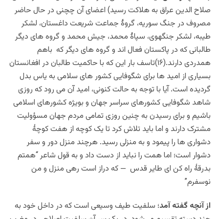
صلاح الدین عراق به هلاکت رسید) اعضای آن چچنی در حال حاضر
مصروف در جنگ سوریه، گروۀ جماعت شریعت داغستان، لشکر
طیبه، لشکر جنگهوی، سپاۀ محمد، جیش محمد و گروه های دیگر
طالبانی که در پاکستان فعال اند و گروه های دیگر که باهم
همدردی
دارند.(۱۶)تاسف بار این که با حاکمیت طالبان در افغانستان
بسیاری از امید ها برای شگوفایی کشور های سلامی به یاس بدل
گردیده است. آ
یا با توجه به حالت کنونی، امید آن می رود که روزی
شاهد شگوفایی کشورهای سراسر جهان و بویژه کشورهای اسلامی
باشیم و برای رسیدن به چنین روزی تمامی مردم جهان مسؤولیت
مشترک دارند و اما باید تلاش کرد تا یک کوچه از هفت کوچۀ
دشواری ها را پیمود و به منزلی رسید. هرچند منزل دور و سفر
دشوار است؛ اما همت را نباید از دست داد و به قول شاعر “همتم
بدرقۀ راه کن ای طایر قدس — که دراز است رهی منزل و من
نوسفرم”
از آنچه گفته آمد
؛ سلفیت طیف وسیعی است که در داخل خود به