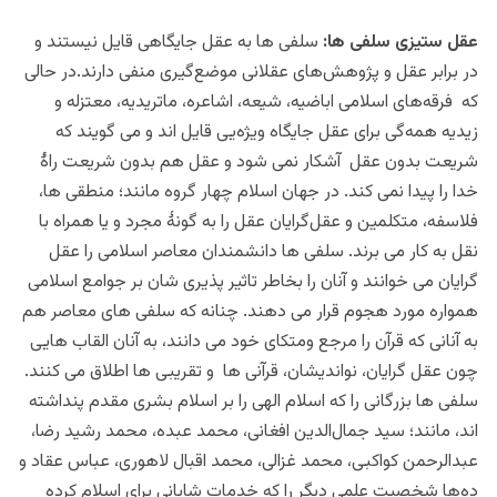
عقل ستیزی سلفی ها:
سلفی ها به عقل جایگاهی قایل نیستند و
در برابر عقل و پژوهش‌های عقلانی موضع‌گیری منفی دارند.در حالی
که فرقه‌های اسلامی اباضیه، شیعه، اشاعره، ماتریدیه، معتزله و
زیدیه همه‌گی برای عقل جایگاه ویژه‌یی قایل اند و می گویند که
شریعت بدون عقل آشکار نمی شود و عقل هم بدون شریعت راۀ
خدا را پیدا نمی کند. در جهان اسلام چهار گروه مانند؛ منطقی ها،
فلاسفه، متکلمین و عقل‌گرایان عقل را به گونۀ مجرد و یا همراه با
نقل به کار می برند. سلفی ها دانشمندان معاصر اسلامی را عقل
گرایان می خوانند و آنان را بخاطر تاثیر پذیری شان بر جوامع اسلامی
همواره مورد هجوم قرار می دهند. چنانه که سلفی های معاصر هم
به آنانی که قرآن را مرجع ومتکای خود می دانند، به آنان القاب هایی
چون عقل گرایان، نواندیشان، قرآنی ها و تقریبی ها اطلاق می کنند.
سلفی ها بزرگانی را که اسلام الهی را بر اسلام بشری مقدم پنداشته
اند، مانند؛ سید جمال‌الدین افغانی، محمد عبده، محمد رشید رضا،
عبدالرحمن کواکبی، محمد غزالی، محمد اقبال لاهوری، عباس عقاد و
ده‌ها شخصیت علمی دیگر را که خدمات شایانی برای اسلام کرده