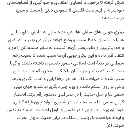
شکل گرفته تا برخورد با قضایای اعتقادی و جلو گیری از قضاوت‌های
خودسرانه و فهم تحت اللفظی از نصوص دینی را سمت و سوی
درست بدهد.
برتری جویی های سلفی ها:
هرچند شماری ها تلاش های سلفی
ها را در راستای حفظ سنت و وضع قواعد بر آن می پذیرند؛ اما غرور
و خودبرتربینی و فخرفروشیِ آن‌ها نسبت به سایر مسلمانان را مورد
انتقاد قرار داده و این برتری‌جوییِ آن‌ها سبب شده تا بحیث زخم
سرطانی در بدنۀ امت اسلامی حضور نامیمون داشته باشند و گویا
تصور کنند که پیامبر جز با آنان با دیگران سخن نگفته است. این
سبب شده تا میراث سلفی ها جز فرقه‌گرایی و نفرت‌انگیزی و زهر
پاشی بر روی اسلام بالنده و پویا چیز دیگری نباشد و جهان بینی
سلفی ها و اهل حدیث را در جغرافیای محدود رقم بزند. انحصار
گرایی سلفی ها سبب شده تا در شماری موارد چون فرقه گرایی،
خود باوری در رد راویان و در تفسیر و تاویل احادیث، اعتماد به نفس
و ایجاد مزاحمت با روایت از سلف در برابر حدیث دچار انحراف
شوند. (۵)