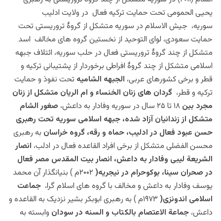
یحیی الحمومی تحت حمایت ترکیه فعال در ولایت ادلیب
سوریه،
جیش الاسلام در سوریه متشکل از گروۀ تروریستی تحت
حمایت سعودی، لوای التوحید از نخستین گروه های مخالف اسد
متشکل از چند گروۀ تروریستی فعال در حلب سوریه، ائتلاف جبهه
اسلامی متشکل از چند گروۀ افراطی برخوردار از پشتیبانی
ترکیه و
قطر و برخی کشورهای عربی،
الجبهه الشامیه
تحت نفوذ و حمایت
ترکیه و قطر،
گردان های زنان الخنساء و ام الریان متشکل از زنان
مجرد بین
۱۸ تا ۲۵ سال در سوریه وفادار به داعش،
صغور الشام
متشکل از زندانیان آزاد شده، جبهه اسلامی سوریه تحت رهبری
حسن عبود فعال در ادلیب، حماه و رقه، گروه خراسان
به رهبری
محسن الفضلی متشکل از برخی افراد القاعده فعال در ادلب،
انصار
الشریعة لیبی وفادار به داعش، انصار بیت المقدس مصر فعال
در صحران سینا، بوکوحرام در نیجریه(
۲۰۰۲م ) بنیانگذار آن محمد
یوسف وفادار به داعش و مخالف با گروه های اسلام گرا،
جماعت
اسلامی اندونزی(
۱۹۷۳م ) به رهبری ابوبکر بشیر نزدیک به القاعده و
داعش،
جماعة الاعتصام بالکتاب و السنه در سودان
وابسته به