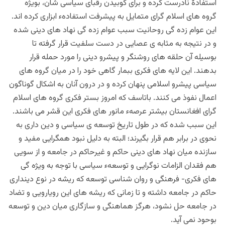
استفادۀ نادرست کرده و برای کوبیدن رقبای سیاسی شان، بویژه
گروه های اسلام گرای متمایل به پیشرفت استفادهء ابزاری کرده اند.
این عوام زده گی روحانیت سبب عوام زده گی نهاد های دینی شده
و در نتیجه به مثابه ی عصایی در دست سلفیت قرار گرفته تا
بوسیله آن حلقه های روشنگر و پیشرو دینی را مورد حمله قرار
بدهند. این لایه های فکری ببمار گاهی خود را در میان گروه های
سیاسی پیشرو اسلامی پنهان کرده و در درون آنان به اشکال گوناگون
اعمال نفوذ می کنند. باتاسف که امروز بستر فکری گروه های اسلام
گرای افغانستان بیشتر عرصهء مانور های فکری این قشر می باشند.
این سبب شده که در طول تاریخ توسعه ی سیاسی و دین داری به
نحوی در برابر هم قرار بگیرند؛ البته به دلیل نبود همگرایی مفید و
سازنده میان نهاد های دینی حاکم و غیرحاکم در جامعه و از سویی
هم فقدان الزامات نوگرایی و توسعهء سیاسی با توجه به ویژه گی
های فکری- فرهنگی و روان شناسی توسعه که ریشه در نوع دینداری
حاکم در جامعه داشته و تا زمانی که ریشه های این رویارویی و تضاد
در جامعه حل نشود، هرگز هماهنگی و سازگاری میان دین و توسعه
بوحود نمی آید.