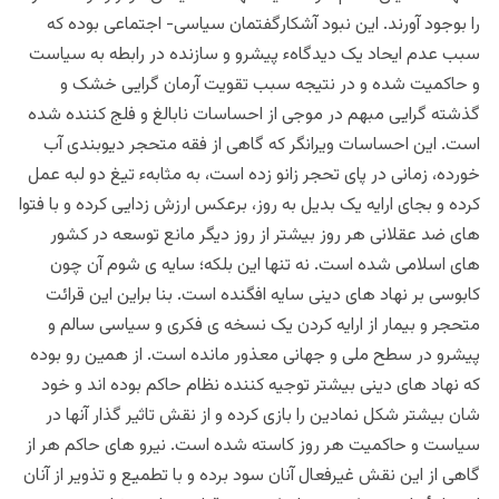
را بوجود آورند. این نبود آشکارگفتمان سیاسی- اجتماعی بوده که
سبب عدم ایحاد یک دیدگاهء پیشرو و سازنده در رابطه به سیاست
و حاکمیت شده و در نتیجه سبب تقویت آرمان گرایی خشک و
گذشته گرایی مبهم در موجی از احساسات نابالغ و فلج کننده شده
است. این احساسات ویرانگر که گاهی از فقه متحجر دیوبندی آب
خورده، زمانی در پای تحجر زانو زده است، به مثابهء تیغ دو لبه عمل
کرده و بجای ارایه یک بدیل به روز، برعکس ارزش زدایی کرده و با فتوا
های ضد عقلانی هر روز بیشتر از روز دیگر مانع توسعه در کشور
های اسلامی شده است. نه تنها این بلکه؛ سایه ی شوم آن چون
کابوسی بر نهاد های دینی سایه افگنده است. بنا براین این قرائت
متحجر و بیمار از ارایه کردن یک نسخه ی فکری و سیاسی سالم و
پیشرو در سطح ملی و جهانی معذور مانده است. از همین رو بوده
که نهاد های دینی بیشتر توجیه کننده نظام حاکم بوده اند و خود
شان بیشتر شکل نمادین را بازی کرده و از نقش تاثیر گذار آنها در
سیاست و حاکمیت هر روز کاسته شده است. نیرو های حاکم هر از
گاهی از این نقش غیرفعال آنان سود برده و با تطمیع و تذویر از آنان