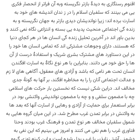
اقنوم رستگاری به دیدۀ بازتر نگریسته وبه آن فراتر از انحصار فکری
یی می بینند که سلفیان اسلام را در ز ندان اندیشه های خود به
اسارت برده اند؛ زیرا نواندیشان دیدی بازتر به جهان نگریسته و به
زنده گی اجتماعی منحیث پدیده یی بسته و انتزاعی نگاه نمی کنند و
بدین باور اند در آخرین تحلیل زنده گی انسان ها در هر کجای دنیا
که هستند، دارای وجوهات مشترکی اند که تمامی انسان ها خود را
در این دستاورد های مشترک بشری شریک و استفادۀ درست از آن
ها را حق خود می دانند. بنابراین با هر نوع نگاۀ به اسارت افگندن
انسان تحت هر نامی که باشد و آزادی های معقول، آگاهی های لا زم
و عدالت اجتماعی آنان را را به مخاطره افگند، بر آنها به گونۀ جدی
مخالف اند. دراین شکی نیست که نخستین بار حرکت های اسلامی
چه با مضمون سلفی و و چه با مضمون نواندیشی واکنشی بود در
برابر استعمار برای حمایت از آزادی و رهایی از اسارت آنها که بعد ها
به واکنش در برابر تمدن غرب مطرح شد. در این میان گروه هایی به
شمول سلفیان مخالف هر نوع تمدن و فرهنگ غرب بودند وحتا
فناوری غرب را هم نفی می کنند و امروز می بینیم که این نفی به
دشمنی آشتی ناپذیر با غرب بدل شده است و این کینه توزی گروه