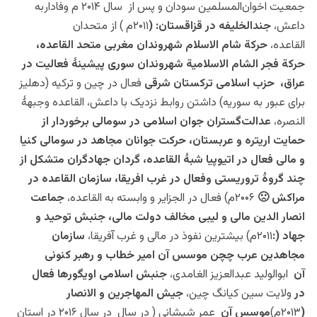
جمعیت اخوان‌المسلمین سودان و پس از سال ۲۰۱۴ م وفاداربه
داعش،
جندالخلیفه در قزاقستان: (
۲۰۱۱م )
از متحدان
القاعده،
حرکة شام الاسلام شهروندان مغربی متحد القاعده،
حرکة فجر الشام الاسلامیة شهروندان سوری پیشینۀ فعالیت در
عراق، حزب اسلامی ترکستان شرقی
فعال در چین و ترکیه (دهلیز
برای عبور به سوریه) داشتن روابط نزدیک با داعش، القاعده وجبهۀ
النصره،
عدالت‌گستران جوان اسلامی در سومالی برخوردار از
حمایت اریتره و عربستان، حرکت جوانان مجاهد در سومالی کنیا
و مالی فعال در اتیوپیا شبۀ القاعده، گردان جهادگران متشکل از
چند گروۀ تروریستی وفعال در غرب افریقا، سازمان القاعده در
مراکش 🙁
۲۰۰۶م) فعال در الجزایر و وابسته به القاعده،
جماعت
انصار الدین مالی و لیبی مخالف دولت مالی، جنبش توحید و
جهاد (:
۲۰۱۱م) بیشترین نفوذ در مالی و غرب آفریقا،
سازمان
مجاهدین عرب چچن موسس آن امیر خطاب و رهبر کنونی
آن
ابوالولید عبدالعزیز الغامدی،
جنبش اسلامی اویگورها فعال
در
ولایت سین کیانگ چین،
جیش المهاجرین و الانصار
(
۲۰۱۳م)
موسس آن
عمر شیشانی ( در سال در سال ۲۰۱۶ در استان