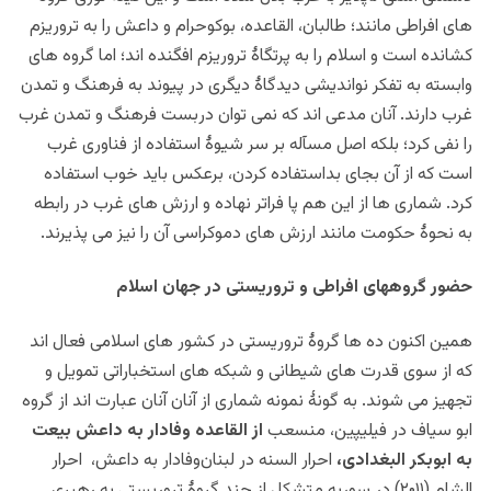
های افراطی مانند؛ طالبان، القاعده، بوکوحرام و داعش را به تروریزم
کشانده است و اسلام را به پرتگاۀ تروریزم افگنده اند؛ اما گروه های
وابسته به تفکر نواندیشی دیدگاۀ دیگری در پیوند به فرهنگ و تمدن
غرب دارند. آنان مدعی اند که نمی توان دربست فرهنگ و تمدن غرب
را نفی کرد؛ بلکه اصل مسآله بر سر شیوۀ استفاده از فناوری غرب
است که از آن بجای بداستفاده کردن، برعکس باید خوب استفاده
کرد. شماری ها از این هم پا فراتر نهاده و ارزش های غرب در رابطه
به نحوۀ حکومت مانند ارزش های دموکراسی آن را نیز می پذیرند.
حضور گروههای افراطی و تروریستی در جهان اسلام
همین اکنون ده ها گروۀ تروریستی در کشور های اسلامی فعال اند
که از سوی قدرت های شیطانی و شبکه های استخباراتی تمویل و
تجهیز می شوند. به گونۀ نمونه شماری از آنان آنان عبارت اند از گروه
ابو سیاف در فیلیپین، منسعب
از القاعده وفادار به داعش بیعت
به ابوبکر البغدادی،
احرار السنه در لبنان‌وفادار به داعش،
احرار
الشام (۲۰۱۱) در سوریه متشکل از چند گروۀ تروریستی به رهبری