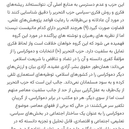
این حزب و عدم دسترسی به ‌منابع اصلی آن، نتوانسته‌اند ریشه‌های
فکری و روش فکری-سیاسی حزب التحریر را دقیق شناسایی کنند تا
در مورد آن عادلانه و بی‌طرفانه، با رعایت قواعد پژوهش‌های علمی،
قضاوت صورت گیرد.(۹) هرچند التحریر دارای کدام مانیفست نیست؛
اما از نظریه های رهبران و نوشته های پراگنده در مورد این گروه
فهمیده می شود که این گروه خواهان خلافت است واز لحاظ فکری
تمایل به سلفیت دارد. حزب التحریر (۱۰) انتخابات و دموکراسی را از
مؤلفۀ کفری دانسته و آن را در تضاد و تناقض با شریعت اسلامی
می‌داند؛ همان‌طور حقوق بشر، آزادی عقیده، آزادی بیان و ارزش‌های
دیگر دموکراسی را در کشورهای اسلامی، توطیه‌های استعماری تلقی
کرده و به‌ سود مسلمانان نمی‌داند. جالب این است که حزب التحریر
از یک‌طرف به‌ عقل‌گرایی بیش از حد از جانب سلفیت معاصر متهم
است اما از سوی دیگر، هر دو مکتب در برابر دموکراسی، از گریبانِ
تکفیر سر می‌کشند؛ در حالی‌ که برخی از فقهای معاصر، موضوع
دموکراسی را به ‌عنوان یک‌ ساختار اجتماعی در بخش‌های سیاسی،
تعلیمی، اجتماعی و اقتصادی، قابل تحلیل و تجزیه دانسته که در