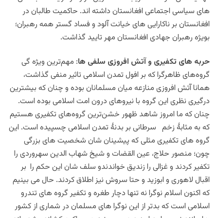
های سیاسی اجتماعی افغانستان داشته اند. حاکمیت طالبان در
افغانستان بر ناکارایی های خیانت آلود و فساد گستر همه رهبران؛
بویژه رهبران جهادی افغانستان مهر تایید گذاشت.
حربه های تکفیری و آتش افروزی سلفی ها
: مهم‌ترین ویژه گی
گروه‌های ظاهرگرا که بر افول تمدن اسلامی تاثیر منفی گذاشت،
همانا آتش افروزی منازعه میان مسلمانان بوده و چنان که بیشترین
درگیری نظری این گروه با نیروهای درون امت اسلامی بوده است.
چنان که ما امروز شاهد ظهور خشن‌ترین گروه‌های تکفیری هستیم
که به مثابۀ زخم سرطانی بر بدنۀ تمدن اسلامی چسپیده است. این
گروه های تکفیری مثلی که پیشینان شان شخصیت های بزرگی
چون؛ منصور حلاج، عین القضات و شیخ شهاب الدین سهروردی را
تکفیر کردند و غزالی را زندیق خواندندو سلف شان این حکم را بر
اقبال لاهوری و ابوزید و حتا سروش نیز اطلاق کردند. حال می بینیم
که اکنون اسلام نوگرا نه تنها دچار طغره و تکفیر گروه های تندرو
اسلامی است که بدتر از این نوگرا های مسلمان در شماری از کشور