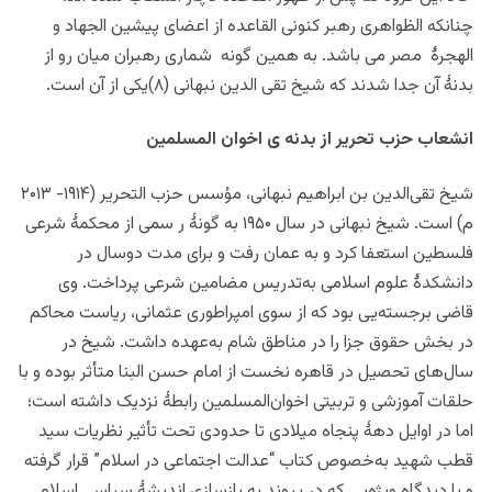
چنانکه الظواهری رهبر کنونی القاعده از اعضای پیشین الجهاد و
الهجرۀ مصر می باشد. به همین گونه شماری رهبران میان رو از
بدنۀ آن جدا شدند که شیخ تقی الدین نبهانی (۸)یکی از آن است.
انشعاب حزب تحریر از بدنه ی اخوان المسلمین
شیخ تقی‌الدین بن ابراهیم نبهانی، مؤسس حزب التحریر (۱۹۱۴- ۲۰۱۳
م) است. شیخ نبهانی در سال ۱۹۵۰ به گونۀ ر سمی از محکمۀ شرعی
فلسطین استعفا کرد و به عمان رفت و برای مدت دوسال در
دانشکدۀ علوم اسلامی به‌تدریس مضامین شرعی پرداخت. وی
قاضی برجسته‌یی بود که از سوی امپراطوری عثمانی‌، ریاست محاکم
در بخش حقوق جزا را در مناطق شام به‌عهده داشت. شیخ در
سال‌های تحصیل در قاهره نخست از امام حسن البنا متأثر بوده و با
حلقات آموزشی و تربیتی اخوان‌المسلمین رابطۀ نزدیک داشته است؛
اما در اوایل دهۀ پنجاه میلادی تا حدودی تحت تأثیر نظریات سید
قطب شهید به‌خصوص کتاب‌ “عدالت اجتماعی در اسلام” قرار گرفته
و با دیدگاه ویژه‌یی‌ که در پیوند به بازسازی اندیشۀ سیاسی اسلام