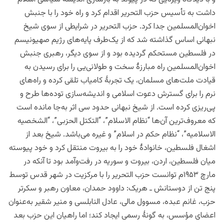
داشت به تأسیس حزب التحریر اقدام کرد و راه خود را با جنبش
اخوان‌المسلمین جدا کرد. حزب التحریر در شرایطی از سوی شیخ
نبهانی اساس گذاشته شد که از یک‌طرف پایه‌های رژیم صهیونیسم
در فلسطین مستحکم گردیده بود و از سوی دیگر، رهبری جنبش
اخوان‌المسلمین راه مبارزۀ سخت و طولانی‌یی را برای رسیدن به
‌قیادت ملت‌های مسلمان، یک تجربۀ کامیاب تلقی کرده و راه‌های
نرم را برای گسترش دعوت اسلامی و اندیشه‌سازی توده‌ها طرح و
پی‌ریزی کرده است. از شیخ نبهانی حدود سی اثر به‌جا مانده است
که معروف‌ترین آن‌ها “نظام الاسلام”، “التکتل الحزبی”، “الشخصیه
الاسلامیه”، “نظام حکم در اسلام” و غیره می‌باشد. شیخ بعد از
اشغال فلسطین، خانوادۀ‌ خود را به بیروت منتقل کرد و خود پیوسته
میان فلسطین، اردن، بیروت و سوریه در رفت‌وآمد بود تا آنکه در
مارچ ۱۹۵۳م توانست حزب التحریر را با مرکزیت در شهر قدس توسط
پنج تن از دوستانش ـ هریک: داوود حمدان، معاون رهبر و سکرتر
حزب، غانم عبده، مسوول مالی، عادل النابلسی و منیر شقیر به‌عنوان
اعضای مؤسس، به گونۀ رسمی ایجاد کند؛ اما راهیان این حزب بعد