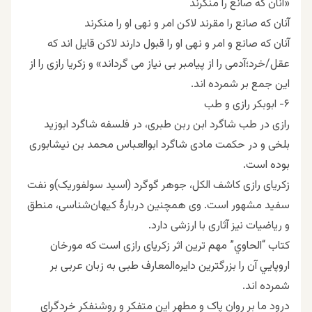
«آنان که صانع را منکرند
آنان که صانع را مقرند لاکن امر و نهی او را منکرند
آنان که صانع و امر و نهی او را قبول دارند لاکن قایل اند که
عقل/خرد؛آدمی را از پیامبر بی نیاز می گرداند» و زکریا رازی را از
این جمع بر شمرده اند.
۶- ابوبکر رازی و طب
رازى در طب شاگرد ابن ربن طبری، در فلسفه شاگرد ابوزید
بلخی و در حكمت مادى شاگرد ابوالعباس محمد بن نیشابوری
بوده است.
زکریای رازی کاشف الکل، جوهر گوگرد (اسید سولفوریک)و نفت
سفید مشهور است. وی همچنین دربارهٔ کیهان‌شناسی، منطق
و ریاضیات نیز آثاری با ارزشی دارد.
کتاب “الحاوي” مهم ترين اثر زکریای رازى است كه مورخان
اروپايي آن را بزرگترين دايره‌المعارف طبی به زبان عربی بر
شمرده اند.
درود ما بر روان پاک و مطهر این متفکر و روشنفکر خردگرای