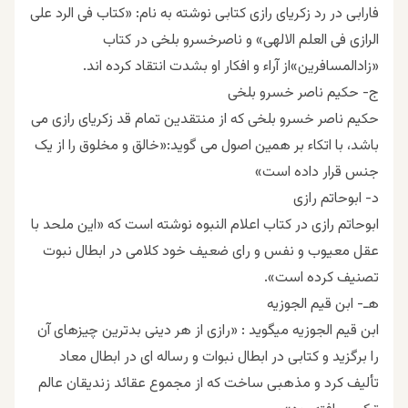
فارابی در رد زکریای رازی کتابی نوشته به نام: «کتاب فی الرد على
الرازی فی العلم الالهی‌» و ناصرخسرو بلخی در کتاب
«زادالمسافرین»از آراء و افکار او بشدت انتقاد کرده اند.
ج- حکیم ناصر خسرو بلخی
حکیم ناصر خسرو بلخی که از منتقدین تمام قد زکریای رازی می
باشد، با اتکاء بر همین اصول می گوید:«خالق و مخلوق را از یک
جنس قرار داده است»
د- ﺍﺑﻮﺣﺎﺗﻢ ﺭﺍﺯﯼ
ابوحاتم رازی ﺩﺭ ﮐﺘﺎﺏ ﺍﻋﻼﻡ ﺍﻟﻨﺒﻮﻩ ﻧﻮﺷﺘﻪ ﺍﺳﺖ ﮐﻪ «ﺍﯾﻦ ﻣﻠﺤﺪ ﺑﺎ
ﻋﻘﻞ ﻣﻌﯿﻮﺏ ﻭ ﻧﻔﺲ ﻭ ﺭﺍﯼ ﺿﻌﯿﻒ ﺧﻮﺩ ﮐﻼﻣﯽ ﺩﺭ ﺍﺑﻄﺎﻝ ﻧﺒﻮﺕ
ﺗﺼﻨﯿﻒ ﮐﺮﺩﻩ ﺍﺳﺖ».
هـ- ﺍﺑﻦ ﻗﯿﻢ ﺍﻟﺠﻮﺯﯾﻪ
ﺍﺑﻦ ﻗﯿﻢ ﺍﻟﺠﻮﺯﯾﻪ ﻣﯿﮕﻮﯾﺪ : «ﺭﺍﺯﯼ ﺍﺯ ﻫﺮ ﺩﯾﻨﯽ ﺑﺪﺗﺮﯾﻦ ﭼﯿﺰﻫﺎﯼ ﺁﻥ
ﺭﺍ ﺑﺮﮔﺰﯾﺪ ﻭ ﮐﺘﺎﺑﯽ ﺩﺭ ﺍﺑﻄﺎﻝ ﻧﺒﻮﺍﺕ ﻭ ﺭﺳﺎﻟﻪ ﺍﯼ ﺩﺭ ﺍﺑﻄﺎﻝ ﻣﻌﺎﺩ
ﺗﺄﻟﯿﻒ ﮐﺮﺩ ﻭ ﻣﺬﻫﺒﯽ ﺳﺎﺧﺖ ﮐﻪ ﺍﺯ ﻣﺠﻤﻮﻉ ﻋﻘﺎﺋﺪ ﺯﻧﺪﯾﻘﺎﻥ ﻋﺎﻟﻢ