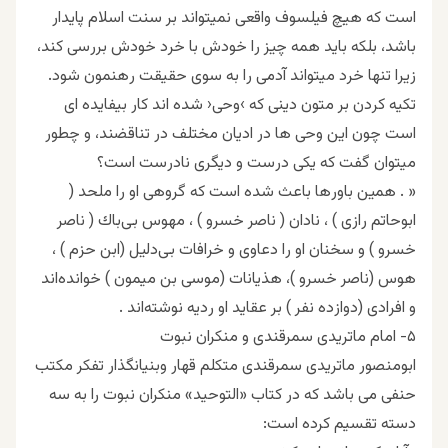
ﺍﺳﺖ ﮐﻪ ﻫﯿﭻ ﻓﯿﻠﺴﻮﻑ ﻭﺍﻗﻌﯽ ﻧﻤﯿﺘﻮﺍﻧﺪ ﺑﺮ ﺳﻨﺖ ﺍﺳﻼﻡ ﭘﺎﯾﺪﺍﺭ
ﺑﺎﺷﺪ، ﺑﻠﮑﻪ ﺑﺎﯾﺪ ﻫﻤﻪ ﭼﯿﺰ ﺭﺍ ﺧﻮﺩﺵ ﺑﺎ ﺧﺮﺩ ﺧﻮﺩﺵ ﺑﺮﺭﺳﯽ ﮐﻨﺪ،
ﺯﯾﺮﺍ ﺗﻨﻬﺎ ﺧﺮﺩ ﻣﯿﺘﻮﺍﻧﺪ ﺁﺩﻣﯽ ﺭﺍ ﺑﻪ ﺳﻮﯼ ﺣﻘﯿﻘﺖ ﺭﻫﻨﻤﻮﻥ ﺷﻮﺩ.
ﺗﮑﯿﻪ ﮐﺮﺩﻥ ﺑﺮ ﻣﺘﻮﻥ ﺩﯾﻨﯽ ﮐﻪ ›ﻭﺣﯽ‹ ﺷﺪﻩ ﺍﻧﺪ ﮐﺎﺭ ﺑﯿﻔﺎﯾﺪﻩ ﺍﯼ
ﺍﺳﺖ ﭼﻮﻥ ﺍﯾﻦ ﻭﺣﯽ ﻫﺎ ﺩﺭ ﺍﺩﯾﺎﻥ ﻣﺨﺘﻠﻒ ﺩﺭ ﺗﻨﺎﻗﻀﻨﺪ، ﻭ ﭼﻄﻮﺭ
ﻣﯿﺘﻮﺍﻥ ﮔﻔﺖ ﮐﻪ ﯾﮑﯽ ﺩﺭﺳﺖ ﻭ ﺩﯾﮕﺮﯼ ﻧﺎﺩﺭﺳﺖ ﺍﺳﺖ؟
« . ﻫﻤﻴﻦ ﺑﺎﻭﺭﻫﺎ ﺑﺎﻋﺚ ﺷﺪﻩ ﺍﺳﺖ ﻛﻪ ﮔﺮﻭﻫﯽ ﺍﻭ ﺭﺍ ﻣﻠﺤﺪ (
ﺍﺑﻮﺣﺎﺗﻢ ﺭﺍﺯﯼ ) ، ﻧﺎﺩﺍﻥ ( ﻧﺎﺻﺮ ﺧﺴﺮﻭ ) ، ﻣﻬﻮﺱ ﺑﯽﺑﺎﻙ ( ﻧﺎﺻﺮ
ﺧﺴﺮﻭ ) ﻭ ﺳﺨﻨﺎﻥ ﺍﻭ ﺭﺍ ﺩﻋﺎﻭﯼ ﻭ ﺧﺮﺍﻓﺎﺕ ﺑﯽﺩﻟﻴﻞ (ﺍﺑﻦ ﺣﺰﻡ ) ،
ﻫﻮﺱ (ﻧﺎﺻﺮ ﺧﺴﺮﻭ )، ﻫﺬﻳﺎﻧﺎﺕ (ﻣﻮﺳﯽ ﺑﻦ ﻣﻴﻤﻮﻥ ) ﺧﻮﺍﻧﺪﻩﺍﻧﺪ
ﻭ ﺍﻓﺮﺍﺩﯼ (ﺩﻭﺍﺯﺩﻩ ﻧﻔﺮ ) ﺑﺮ ﻋﻘﺎﻳﺪ ﺍﻭ ﺭﺩﻳﻪ ﻧﻮﺷﺘﻪﺍﻧﺪ .
۵- امام ماتریدی سمرقندی و منکران نبوت
ابومنصور ماتریدی سمرقندی متکلم قهار وبنیانگذار تفکر مکتب
حنفی می باشد که در کتاب «التوحید» منکران نبوت را به سه
دسته تقسیم کرده است: