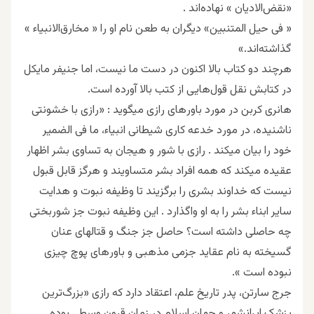
«ﻧﻘﺾﺍﻻﺩﯾﺎﻥ » ﻧﻬﺎﺩﻩﺍﻧﺪ .
« ﻓﯽ ﺣﯿﻞ ﺍﻟﻤﺘﻨﺒﯿﻦ» ﺩﯾﮕﺮﺍﻥ ﺑﻪ ﻃﻌﻦ ﻧﺎﻡ ﺍﻭ ﺭﺍ « ﻣﺨﺎﺭﻕﺍﻻﻧﺒﯿﺎﺀ »
ﮔﺬﺍﺷﺘﻪﺍﻧﺪ.»
هرچند ﺩﻭ ﮐﺘﺎﺏ ﺑﺎﻻ ﺍﮐﻨﻮﻥ ﺩﺭ ﺩﺳﺖ ما ﻧﯿﺴﺖ، ﺍﻣﺎ ﺟﻨﯿﻔﺮ ﻣﺎﯾﮑﻞ
ﺩﺭ ﮐﺘﺎﺑﺶ ﻧﻘﻞ ﻗﻮﻝﻫﺎﯾﯽ ﺍﺯ ﮐﺘﺐ ﺑﺎﻻ آورده است.
ﻫﺎﻧﺮﯼ ﻛﺮﺑﻦ ﺩﺭ ﻣﻮﺭﺩ ﺑﺎﻭﺭﻫﺎﯼ ﺭﺍﺯﯼ ﻣﻴﮕﻮﻳﺪ : «ﺭﺍﺯﯼ ﺑﺎ ﺧﺸﻮﻧﺘﯽ
ﻧﺎﺷﻨﻴﺪﻩ، ﺩﺭ ﻣﻮﺭﺩ ﺧﺪﻋﻪ ﻛﺎﺭﯼ ﺷﻴﻄﺎﻧﯽ ﺍﻧﺒﻴﺎﺀ، ﻣﺎ ﻓﯽ ﺍﻟﻀﻤﻴﺮ
ﺧﻮﺩ ﺭﺍ ﺑﻴﺎﻥ ﻣﻴﻜﻨﺪ . ﺭﺍﺯﯼ ﺑﺎ ﺷﻮﺭ ﻭ ﻫﻴﺠﺎﻥ ﺑﻪ ﺗﺴﺎﻭﯼ ﺑﺸﺮ ﺍﻇﻬﺎﺭ
ﻋﻘﻴﺪﻩ ﻣﻴﻜﻨﺪ ﻛﻪ ﻫﻤﻪ ﺍﻓﺮﺍﺩ ﺑﺸﺮ ﻣﺘﺴﺎﻭﻳﻨﺪ ﻭ ﻫﺮﮔﺰ ﻗﺎﺑﻞ ﻗﺒﻮﻝ
ﻧﻴﺴﺖ ﻛﻪ ﺧﺪﺍﻭﻧﺪ ﺑﺸﺮﯼ ﺭﺍ ﺑﺮﮔﺰﻳﻨﺪ ﺗﺎ ﻭﻇﻴﻔﻪ ﻧﺒﻮﺕ ﻭ ﻫﺪﺍﻳﺖ
ﺳﺎﻳﺮ ﺍﺑﻨﺎﺀ ﺑﺸﺮ ﺭﺍ ﺑﻪ ﺍﻭ ﻭﺍﮔﺬﺍﺭﺩ . ﺍﻳﻦ ﻭﻇﻴﻔﻪ ﻧﺒﻮﺕ ﺟﺰ ﺷﻮﺭﺑﺨﺘﯽ
ﭼﻪ ﺣﺎﺻﻠﯽ ﺩﺍﺷﺘﻪ ﺍﺳﺖ؟ ﺣﺎﺻﻞ ﺟﺰ ﺟﻨﮓ ﻭ ﻗﺘﺎﻟﻬﺎﯼ ﻋﻨﺎﻥ
ﮔﺴﻴﺨﺘﻪ ﺑﻪ ﻧﺎﻡ ﻋﻘﺎﻳﺪ ﺟﺰﻣﯽ ﻣﺬﻫﺒﯽ ﻭ ﺑﺎﻭﺭﻫﺎﯼ ﭘﻮﭺ ﭼﻴﺰﯼ
ﻧﺒﻮﺩﻩ ﺍﺳﺖ ».
جرج سارتن، پدر تاریخ علم، اعتقاد دارد که رازی «بزرگ‌ترین
پزشک ایرانشهر و جهان اسلام در زمان قرون وسطی بوده