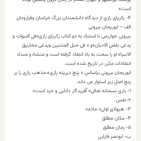
است»
۴- زکریای رازی از دیدگاه دانشمندان بزرگ خراسان وفرارودان
الف – ابوریحان بیرونی
بیرونی خوارزمی با استناد به دو کتاب زکریای رازی«فی النبوات و
یدعی نقض الادیان»و « فی حبل المتنبین ویدعی مخاریق
الانبیا» او را سخت به باد انتقاد گرفته است و منشاء و مبداء
انتقادات مکرر در تاریخ شده است.
ابوریحان بیرونی براساس « پنج دیرینه رازی»،مذهب رازی را بر
پنج اصل زیر استوار می داند:
۱- باری سبحانه تعالی« آفریدگار دانایی و خرد است»
۲-نفس
۳- هیولای اولی« ماده»
۴- مکان مطلق
۵- زمان مطلق
ب- ابونصر فارابی