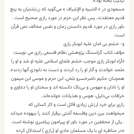
ﺗﺮﮐﯿﺐ ﯾﺎﻓﺘﻪ ﺑﻮﺩ».
ﻣﺴﻌﻮﺩﯼ ﺩﺭ » ﺍﻟﺘﻨﺒﻴﻪ ﻭ ﺍﻹﺷﺮﺍﻑ » ﻣﯽﮔﻮﻳﺪ ﻛﻪ ﺯﺭﺗﺸﺘﻴﺎﻥ ﺑﻪ ﭘﻨﺞ
ﻗﺪﻳﻢ ﻣﻌﺘﻘﺪﻧﺪ، ﭘﺲ ﻧﻈﺮ ﺍﺑﻦ ﺣﺰﻡ ﺩﺭ ﻣﻮﺭﺩ ﺭﺍﺯﯼ ﺻﺤﻴﺢ ﺍﺳﺖ .
ﺑﺎﻭﺭ ﺭﺍﺯﯼ ﺩﺭ ﻣﻮﺭﺩ ﻗﺪﻳﻢ ﺩﺍﻧﺴﺘﻦ ﺯﻣﺎﻥ ﻭ ﻧﻔﺲ ﻣﺨﺎﻟﻒ ﻧﺺ ﻗﺮﺁﻥ
ﺍﺳﺖ.
و- خشم بی امان علیه ابوبکر رازی
مؤلف کتاب گرانسنگ پژوهشی نظام فلسفی ﺭﺍﺯﯼ می نویسد:
«آراء ابوبکر رازی ﻣﻮﺟﺐ ﺧﺸﻢ ﻋﻠﻤﺎﯼ ﺍﺳﻼﻣﯽ ﻋﻠﯿﻪ ﺍﻭ ﺷﺪ ﻭ ﺍﻭ ﺭﺍ
ﻣﻠﺤﺪ ﺧﻮﺍﻧﺪﻧﺪ ﻭ ﺁﺛﺎﺭ ﺍﻭ ﺭﺍ ﺭﺩ ﮐﺮﺩﻧﺪ ﻭ ﺩﺳﺖ ﺑﻪ ﻧﺎﺑﻮﺩﯼ ﺁﻧﻬﺎ ﺯﺩﻧﺪ».
همچنان حکیم ﻧﺎﺻﺮﺧﺴﺮﻭ بلخی، ﺍﺑﻦ ﺣﺰﻡ ﻭ ﻣﻮﺳﯽ اﺑﻦ ﻣﯿﻤﻮﻥ
ﺍﻭ ﺭﺍ ﻧﺎﺩﺍﻥ ﻭ ﻣﻬﻮﺱ و ﺑﯽﺑﺎﮎ دانسته اند ﻭ ﺳﺨﻨﺎﻥ ﺍﻭ ﺭﺍ ﺩﻋﺎﻭﯼ ﻭ
ﺧﺮﺍﻓﺎﺕ ﺑﯽﺩﻟﻴﻞ، ﻫﻮﺱ ﻭ ﻫﺬﻳﺎﻧﺎﺕ ﺧﻮﺍﻧﺪﻩ‌اند.
ﺭﺍﺯﯼ ﺑﺮﺍﯼ ﺧﺮﺩ ﺍﺭﺯﺵ ﺯﻳﺎﺩﯼ ﻗﺎﺋﻞ ﺍﺳﺖ ﻭ ﻛﺎﺭ ﻛﺴﺎﻧﯽ ﻛﻪ
ﻣﻴﺨﻮﺍﻫﻨﺪ ﺑﻴﻦ ﺩﻳﻦ ﻭﻓﻠﺴﻔﻪ ﺁﺷﺘﯽ ﺑﺮﻗﺮﺍﺭ ﻛﻨﻨﺪ ﺭﺍ ﺑﻴﻬﻮﺩﻩ ﻣﻴﺪﺍﻧﺪ
. ﯾﮑﯽ ﺍﺯ ﻣﺤﻘﻘﯿﻦ ﺩﺭ ﻣﻮﺭﺩ ﺑﺎﻭﺭ ﺍﻭ ﭘﯿﺮﺍﻣﻮﻥ ﭘﯿﺎﻣﺒﺮﯼ ﻧﻮﺷﺘﻪ ﺍﺳﺖ
«ﺩﺭ ﻣﻨﺎﻇﺮﻩ ﺍﯼ ﺑﺎ ﯾﮏ ﻣﺴﻠﻤﺎﻥ ﻋﺎﺩﯼ ﺍﻭ (ﺭﺍﺯﯼ ) ﺍﺳﺘﺪﻻﻝ ﮐﺮﺩﻩ