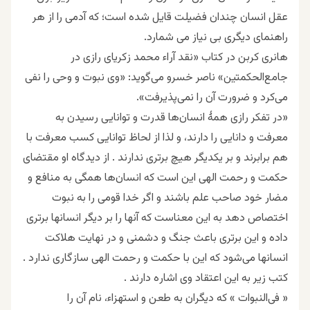
عقل انسان چندان فضیلت قایل شده است؛ که آدمی را از هر
راهنمای دیگری بی نیاز می شمارد.
ﻫﺎﻧﺮﯼ ﻛﺮﺑﻦ ﺩﺭ ﮐﺘﺎﺏ «ﻧﻘﺪ ﺁﺭﺍﺀ ﻣﺤﻤﺪ ﺯﮐﺮﯾﺎﯼ ﺭﺍﺯﯼ ﺩﺭ
ﺟﺎﻣﻊﺍﻟﺤﮑﻤﺘﯿﻦ» ﻧﺎﺻﺮ ﺧﺴﺮﻭ ﻣﯽﮔﻮﯾﺪ: «ﻭﯼ ﻧﺒﻮﺕ ﻭ ﻭﺣﯽ ﺭﺍ ﻧﻔﯽ
ﻣﯽﮐﺮﺩ ﻭ ﺿﺮﻭﺭﺕ ﺁﻥ ﺭﺍ ﻧﻤﯽﭘﺬﯾﺮﻓﺖ».
«ﺩﺭ ﺗﻔﮑﺮ ﺭﺍﺯﯼ ﻫﻤﻪٔ ﺍﻧﺴﺎﻥﻫﺎ ﻗﺪﺭﺕ ﻭ ﺗﻮﺍﻧﺎﯾﯽ ﺭﺳﯿﺪﻥ ﺑﻪ
ﻣﻌﺮﻓﺖ ﻭ ﺩﺍﻧﺎﯾﯽ ﺭﺍ ﺩﺍﺭﻧﺪ، ﻭ ﻟﺬﺍ ﺍﺯ ﻟﺤﺎﻅ ﺗﻮﺍﻧﺎﯾﯽ ﮐﺴﺐ ﻣﻌﺮﻓﺖ ﺑﺎ
ﻫﻢ ﺑﺮﺍﺑﺮﻧﺪ ﻭ ﺑﺮ ﯾﮑﺪﯾﮕﺮ ﻫﯿﭻ ﺑﺮﺗﺮﯼ ﻧﺪﺍﺭﻧﺪ . ﺍﺯ ﺩﯾﺪﮔﺎﻩ ﺍﻭ ﻣﻘﺘﻀﺎﯼ
ﺣﮑﻤﺖ ﻭ ﺭﺣﻤﺖ ﺍﻟﻬﯽ ﺍﯾﻦ ﺍﺳﺖ ﮐﻪ ﺍﻧﺴﺎﻥﻫﺎ ﻫﻤﮕﯽ ﺑﻪ ﻣﻨﺎﻓﻊ ﻭ
ﻣﻀﺎﺭ ﺧﻮﺩ ﺻﺎﺣﺐ ﻋﻠﻢ ﺑﺎﺷﻨﺪ ﻭ ﺍﮔﺮ ﺧﺪﺍ ﻗﻮﻣﯽ ﺭﺍ ﺑﻪ ﻧﺒﻮﺕ
ﺍﺧﺘﺼﺎﺹ ﺩﻫﺪ ﺑﻪ ﺍﯾﻦ ﻣﻌﻨﺎﺳﺖ ﮐﻪ ﺁﻧﻬﺎ ﺭﺍ ﺑﺮ ﺩﯾﮕﺮ ﺍﻧﺴﺎﻧﻬﺎ ﺑﺮﺗﺮﯼ
ﺩﺍﺩﻩ ﻭ ﺍﯾﻦ ﺑﺮﺗﺮﯼ ﺑﺎﻋﺚ ﺟﻨﮓ ﻭ ﺩﺷﻤﻨﯽ ﻭ ﺩﺭ ﻧﻬﺎﯾﺖ ﻫﻼﮐﺖ
ﺍﻧﺴﺎﻧﻬﺎ ﻣﯽﺷﻮﺩ ﮐﻪ ﺍﯾﻦ ﺑﺎ ﺣﮑﻤﺖ ﻭ ﺭﺣﻤﺖ ﺍﻟﻬﯽ ﺳﺎﺯﮔﺎﺭﯼ ﻧﺪﺍﺭﺩ .
ﮐﺘﺐ ﺯﯾﺮ ﺑﻪ ﺍﯾﻦ ﺍﻋﺘﻘﺎﺩ ﻭﯼ ﺍﺷﺎﺭﻩ ﺩﺍﺭﻧﺪ .
« ﻓﯽﺍﻟﻨﺒﻮﺍﺕ » ﮐﻪ ﺩﯾﮕﺮﺍﻥ ﺑﻪ ﻃﻌﻦ ﻭ ﺍﺳﺘﻬﺰﺍﺀ، ﻧﺎﻡ ﺁﻥ ﺭﺍ