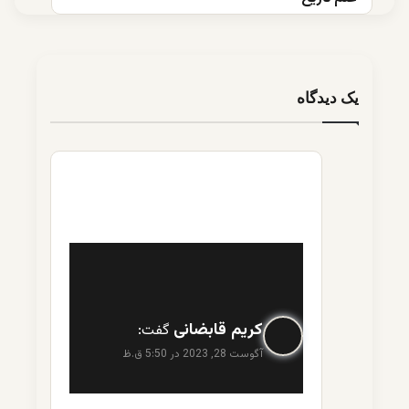
یک دیدگاه
کریم قابضانی
گفت:
آگوست 28, 2023 در 5:50 ق.ظ