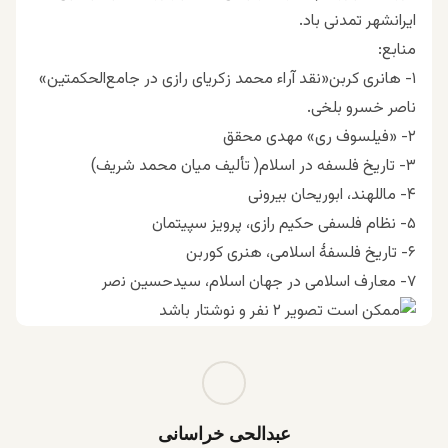
ایرانشهر تمدنی باد.
منابع:
۱- ﻫﺎﻧﺮﯼ ﻛﺮﺑﻦ«ﻧﻘﺪ ﺁﺭﺍﺀ ﻣﺤﻤﺪ ﺯﮐﺮﯾﺎﯼ ﺭﺍﺯﯼ ﺩﺭ ﺟﺎﻣﻊﺍﻟﺤﮑﻤﺘﯿﻦ»
ناصر خسرو بلخی.
۲- «فیلسوف ری» مهدی محقق
۳- تاریخ فلسفه در اسلام( تألیف میان محمد شریف)
۴- ماللهند، ابوریحان بیرونی
۵- نظام فلسفی حکیم رازی، پرویز سپیتمان
۶- ﺗﺎﺭﯾﺦ ﻓﻠﺴﻔﻪٔ ﺍﺳﻼﻣﯽ، ﻫﻨﺮﯼ ﮐﻮﺭﺑﻦ
۷- ﻣﻌﺎﺭﻑ ﺍﺳﻼﻣﯽ ﺩﺭ ﺟﻬﺎﻥ ﺍﺳﻼﻡ، ﺳﯿﺪﺣﺴﯿﻦ ﻧصر
عبدالحی خراسانی