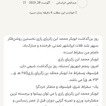
عبدالحی خراسانی
آگوست 28, 2023
1
خواندن این مطلب 6 دقیقه زمان میبرد
روز بزرگداشت ابوبکر محمد ابن زکریای رازی نخستین روشن‌فکر
سپهر بلند فلات ایرانشهر تمدنی، فرخنده و مبارک‌باد.
«امام من سقراط است»
ابوبکر محمد ابن زکریای رازی
امروز، پنجم شهریور/سنبله، روز بزرگداشت شیمی دان،
فیلسوف وسقراط ما، ابوبکر محمّد بن زَکَریای رازی(۲۵۱ ه
. ق ـ
۳۱۳ ه
. ق) می باشد.
یک- سقراط شرق، فیلسوف و متفکر خردگرا
ابوبکر محمد ابن زکریای رازی را می توان پیشوا و برجسته ترین
متفکرخرد ورزی و تجربه گرایی دوران قبل از عصر رنسانس و