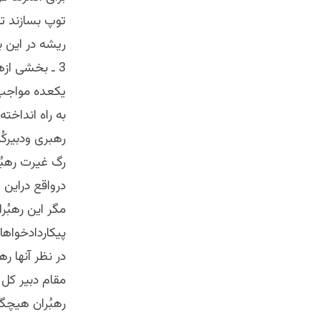
توپ بسازند ت
ریشه در این با
3 ـ بخشی از
یکعده مواجب ب
به راه انداخته
رهبری ودبیرکُ
رگ غیرت رهبُر
درواقع دراین
مگر این رهبُ
پیکاردادخواها
در نظر آنها 
مقام دبیر کل
رهبُران هیچ