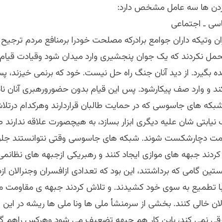
دن ها سه عامل مشخص دارد:
ن وتیکه داران جوامع برادرکه مصلحت خودرا برمنافع مردم ترجیح د
تحمل نکردند که یک جوان پنجشیری وارد میدان شود وقیادت قیام
ده بگیرد. از دید آنان جنگ راه حل نیست. خود که برنمی خیزند، 
ند و وارد صف پیکارشود. پس این قیام بدون حضورورهبری آنان نا
وشبکه های جاسوسی که در حمایت طالبان قراردارند وهرکدام درتل
 نیابتی شان علیه دیگری ابزار بسازد، به هیچصورت علاقه ندارند ط
مت دچارشکست شوند. شبکه های جاسوسی وقتی نتوانستند جلو ق
کردند جبهه های موازی ایجاد کنند و رهبریکی ازجبهه های نظانم
ین گامی که برداشتند، این بود که تعدادی ازافسران وجنرالان ازد
با تطمیع به سوی خود کشیدند. و تلاش کردند جبهه ی مقاومت ملی
ان خالی کنند. بخشی از سرمنشأ ملی ها ونا ملی ها ریشه در این ت
فرقی نمی کند، باین کار هم جبهه تضعیف می شود وهرکس راهم 