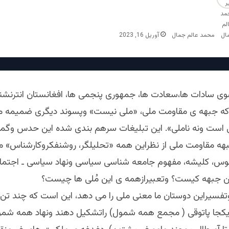
محمد عالم جمال
آوریل 16, 2023
 سوی سادات ها،سعادت ها، جمهوری پنجمی ها، افغانستان انترنش
 که جبهه ی مقاومت ملی، «ملی نیست» وپسوند دیگری ضمیمه م
 است ونه ناملی». این تبلیغات سرهم بندی شده این حدس وگمان
بهه مقاومت ملی از نظراین همه «تحلیلگر، روشنفکروکارشناس»
وس، کلیشه، مفهوم جامعه شناسی سیاسی ونهاد سیاسی ـ اجتما
 جبهه کیست؟ وتعبیرازهمه ی این مُلی ها چیست؟
وتفسیراین دوستان ما معنی ملی را می دهد، این است که چند تن 
 یکجا پاتوقی ( مجمع همه شمول) راتشکیل دهند ونهاد همه شم