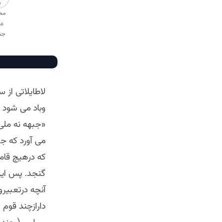
لاطایلاتی از
وباد می شود
«جبهه نه ملی
می آورد که ج
که درهیچ قام
گنجد. پس این
آنچه درتعبیر
دارازچند قوم