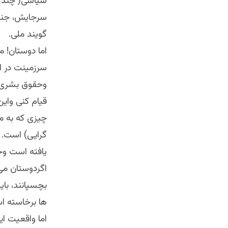
سیاسی( چند ت
سرجایش، جنگ 
گویند ملی.
اما دوستان! 
سرزمینت در ا
وحقوق بشری ا
قیام کنی واین
چیزی که به م
گرایی) است. 
یافته است وج
اگردوستان می
بچسپانند، با
ها برخاسته ا
اما واقعیت ا