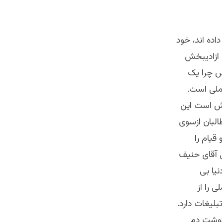
اده اند، خود
 ازادیبخش
پس چرا یک
ملی است.
اش است این
البان ازسوی
یام را
ی آقای حنیف
نیا بی
 را از
بلیغات دارد.
گوشت دم