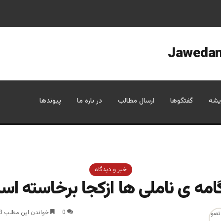
یشه
گفتگوها
ارسال مطالب
در باره ما
پیوندها
خبر و دیدگاه
مه ی ناملی ها ازکجا برخاسته ا
0
خواندن این مطلب 3 دقیقه زمان میبرد