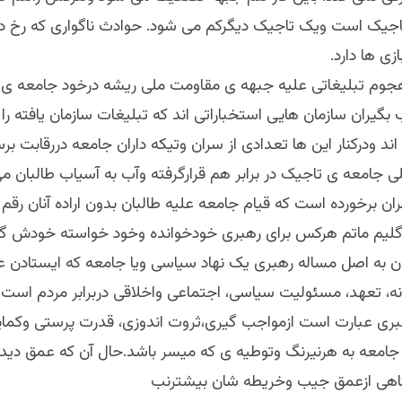
اجیک است ویک تاجیک دیگرکم می شود. حوادث ناگواری که رخ د
زی ها دارد.
هجوم تبلیغاتی علیه جبهه ی مقاومت ملی ریشه درخود جامعه ی ت
گیران سازمان هایی استخباراتی اند که تبلیغات سازمان یافته را
 اند ودرکنار این ها تعدادی از سران وتیکه داران جامعه دررقابت بر
لی جامعه ی تاجیک در برابر هم قرارگرفته وآب به آسیاب طالبان می 
ان برخورده است که قیام جامعه علیه طالبان بدون اراده آنان رقم
 گلیم ماتم هرکس برای رهبری خودخوانده وخود خواسته خودش گر
ران به اصل مساله رهبری یک نهاد سیاسی ویا جامعه که ایستادن
نه، تعهد، مسئولیت سیاسی، اجتماعی واخلاقی دربرابر مردم است، با
رهبری عبارت است ازمواجب گیری،ثروت اندوزی، قدرت پرستی وکما
 جامعه به هرنیرنگ وتوطیه ی که میسر باشد.حال آن که عمق دید
گاهی ازعمق جیب وخریطه شان بیشترنب