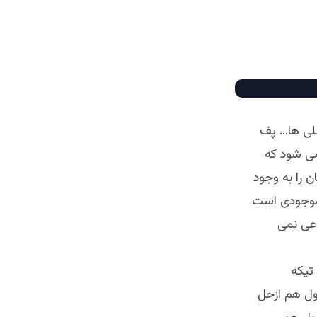
نلی ها… پف
ی شود که
 را به وجود
 موجودی است
عی نمی
تیکه
ول هم ازحل