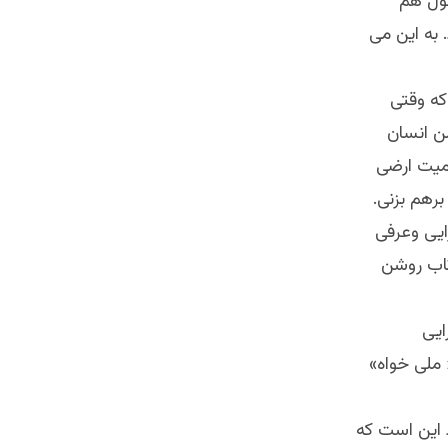
ول هم
 به این می
که وقتی
ن انسان
امیت ارضی
برهم بزنی.
ایی وعرفی
تاب روشن
ایی
 ملی خواه»
 این است که