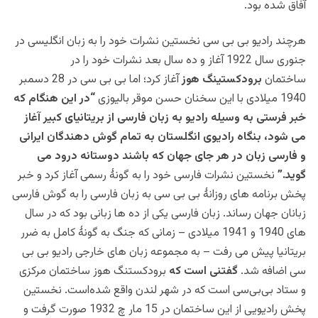
آفاق شده بود.
هرچند رادیو بی بی سی نخستین نشرات خود را به زبان انگلیسی در
جنوری سال 1922 آغاز و ده سال بعد نشرات خود را در
ساختمان
برودکستینگ هوز
آغاز کرد؛ اما بی بی سی در 28 دسمبر
1940 میلادی با این سخنان حسن موقر بالیوزی
“در اين هنگام که
خبر فرستی به وسيله راديو به زبان فارسی از بريتانيای کبير آغاز
می شود، بنگاه راديوی انگلستان به تمام گوش دهندگان ايرانی
و فارسی زبان در هر جای جهان که باشند دوستانه درود می
گويد.”
نخستین نشرات فارسی خود را به گونۀ رسمی آغاز کرد و خبر
پخش برنامه های روزانۀ بی بی سی به زبان فارسی را به گوش فارسی
زبانان جهان رساند. زبان فارسی يکی از ده ها زبانی بود که در سال
های 1940 و 1941 ميلادی – زمانی که جنگ به گونۀ کامل به ضرر
بريتانيا پيش می رفت – به مجموعه زبان های خارجی راديو بی بی
سی اضافه شد.
گفتنی است که
برودکستنگ هوز ساختمان مرکزی
و ستاد بی‌بی‌سی است که در شهر لندن واقع شده‌است. نخستین
پخش رادیویی از این ساختمان در 15 مار چ 1932 صورت گرفت و