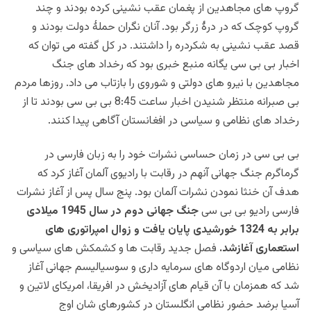
گروپ های مجاهدین از پغمان عقب نشینی کرده بودند و چند
گروپ کوچک که در درۀ زرگر بود. آنان نگران حملۀ دولت بودند و
قصد عقب نشینی به شکردره را داشتند. در کل گفته می توان که
اخبار بی بی سی یگانه منبع خبری بود که رخداد های جنگ
مجاهدین با نیرو های دولتی و شوروی را بازتاب می داد. روزها مردم
بی صبرانه منتظر شنیدن اخبار ساعت 8:45 بی بی سی بودند تا از
رخداد های نظامی و سیاسی در افغانستان آگاهی پیدا کنند.
بی بی سی در زمان حساسی نشرات خود را به زبان فارسی در
گرماگرم جنگ جهانی آنهم در رقابت با رادیوی آلمان آغاز کرد که
هدف آن خنثا نمودن نشرات آلمان بود. پنج سال پس از آغاز نشرات
فارسی رادیو بی بی سی
جنگ جهانی دوم در سال 1945 میلادی
برابر به 1324 خورشیدی پایان یافت و زوال امپراتوری های
استعماری آغازشد.
فصل جدید رقابت ها و کشمکش های سیاسی و
نظامی میان اردوگاه های سرمایه داری و سوسیالیسم جهانی آغاز
شد که همزمان با آن قیام های آزادیخش در افریقا، امریکای لاتین و
آسیا برضد حضور نظامی انگلستان در کشورهای شان اوج