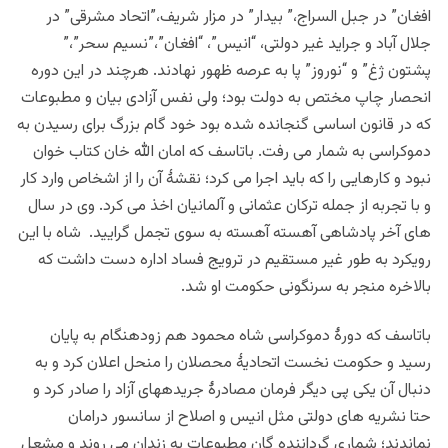
افغان” در جبل السراج،” بيدار” در مزار شريف،”اتحاد مشرقی” در
جلال آباد و جرايد غير دولتی، “انيس”، “افغان”،”نسيم سحر”،”
پشتون ژغ” و “نوروز” پا به عرصه ظهور نهادند.
هرچند در این دوره
انحصار چاپ مختص به دولت بود؛ ولی نفس آزادی بيان و مطبوعات
كه در قانون اساسی گنجانده شده بود خود گام بزرگ برای رسيدن به
دموكراسی به شمار می رفت.
باتاسف که امان الله خان کتاب خوان
نبود و كارهايی را كه بايد اجرا می كرد؛ نقشۀ آن را از اشخاص وارد كار
و با تجربه از جمله تركان عثمانی و آلمانيان اخذ می كرد. وی در سال
های آخر پادشاهی آهسته آهسته به سوی تجمل گراييد. شاه با این
رویکرد به طور غير مستقيم در ترويج فساد اداره دست داشت که
بالاخره منجر به سرنگونی حکومت او شد.
باتاسف که دورۀ دموکراسی شاه محمود هم زودهنگام به پایان
رسید و حکومت نخست اتحادیۀ محصلان را منحل اعلان کرد و به
دنبال آن یکی پی دیگر فرمان مصادرۀ جریدههای آزاد را صادر کرد و
حتا نشریه های دولتی مثل انیس و اصلاح از سانسور درامان
نماندند؛ شماری گرداننده گان مطبوعات به زندان می روند و مشعل