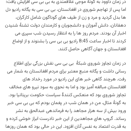
در زمان داوود به گونۀ موجی علاقمندی به بی بی سی افزایش یافت؛
اما پس از تهاجم شوروی در افغانستان، بی بی سی به یگانه رادیو دل
ها بدل گردید و مرد و زن از طیف های گوناگون شامل کارگران،
دهقانان، دانش آموزان و دانشجویان و کارمندان دولت تشنۀ شنیدن
اخبار آن بودند. مردم روز ها را به انتظار رسیدن شب سپری می
کردند تا اخبار ساعت 8:45 رادیو بی بی سی را بشنوند و از اوضاع
افغانستان و جهان آگاهی حاصل کنند.
در زمان تجاوز شوروی شبکۀ بی بی سی نقش بزرگی برای اطلاع
رسانی داشت و یگانه منبع معتبر برای مردم افغانستان به شمار می
رفت. هرچند گاهی خبر های این رادیو در مورد رخداد های
افغانستان مبالغه آمیز بود و اما به نحوی به سود نیرو های مخالف
تجاوز شوروی بود که منعکس کنندۀ سیاست حکومت بریتانیا بود.
به گونۀ مثال، من در همان شب در پغمان بودم که بی بی سی خبر
ورود بیش از سه هزار مجاهد را به فرماندهی عبدالحق به نشر
رساند. گروپ های مجاهدین از این خبر نادرست ابراز خوشی کرده و
به قدرت اعتماد به نفس آنان افزود. این در حالی بود که همان روزها