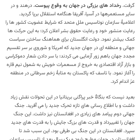
گرفت.
رخداد های بزرگی در جهان به وقوع پیوست.
درهند و در
سایر مستعمرهها در آسیا، آفریقا هنگامه استقلال برپا گردید.
اعلامیۀ سازمان نوتاسیس ملل متحد که شرایط عضویت کشور ها را
رعایت منشور خود و رعایت حقوق بشر اعلان کرد؛ به این حرکت ها
کمک بیشتر نمود. دولت انگلستان برای هماهنگ ساختن سیاست
جهانی و منطقه ای در جهان جدید که امریکا و شوروی بر سر تقسیم
مجدد جهان باهم زور آزمایی می کردند؛ با سر دادن شعار دموکراسی
و بازار آزاد اقتصادی به خروج از مسعمرات خویش به شمول نیم قاره
را آغاز نمود. با تاسف که پاکستان به مثابۀ زخم سرطانی در منطقه
عرً اندام کرد.
بعید نیست که بنگاۀ خبر پراگنی بریتانیا در این تحولات نقش زیاد
داشت و با اطلاع رسانی های تازه تحرک جدید را می آفرید. جنگ
جهانی دوم پیامد های زیادی در افغانستان نیز داشت. این جنگ
جهان را تغییرداد و قدرت های بزرگ جایش را به قدرت های جدید
سپرد. افغانستان در این جنگ بی طرفی بود. این سبب شد تا
افغانستان در جهان مطرح شود و یک سال بعد از تاسیس سازمان