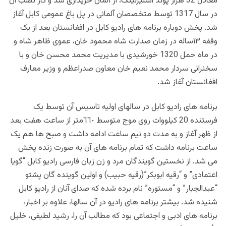
معادل 32 هزار پوند استیرلینگ، از آلمان خریداری شد و کار نصب آن
در سال 1317 توسط متخصصان آلمانی در پل باغ عمومی کابل آغاز
شد. پخش دوباره برنامه های رادیو کابل در افغانستان بعد از یک
وقفه ١٣ساله در زمان صدارت شاه محمود خان، عموی ظاهر شاه و
در ماه حمل 1320 خورشیدی با مدیریت محمد محسن خان و با
سخنرانی سردار محمد نعیم خان معاون صدراعظم و وزیر معارف
افغانستان آغاز شد.
برنامه های رادیو کابل در سالهای اولیه تاسیس آن توسط یک
فرستنده 20 کیلووات روی موج متوسط ٦٦٠متر از ساعت هفت بعد
از ظهر آغاز و به مدت دو نیم ساعت ادامه داشت و صبح ها هم یک
ساعت برنامه داشت که تمام برنامه های آن به صورت زنده پخش
می شد. از نخستین گویندگان مرد و زن زبان فارسی رادیو کابل “گویا
اعتمادی” و “رقیه ابوبکر”(رقیه حبیب) و اولین گوینده گان پشتو
“عبدالجبار” و “مستوره” نام برده شده که صدای آنان از رادیو کابل
شنیده شد. بیشتر برنامه های رادیو در آن سالها، علاوه بر اخبار،
برنامه های ادبی و اجتماعی بود که مطالب آن را، رشید لطیفی، خلیل