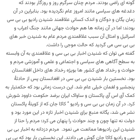
گونه ای راضی بودند. مردم چنان سرگرم روز و روزگار بودند که
دغدغه های سیاسی مانند امروز عام نگردیده بود. بنابراین در آن
زمان یگان و دوگان و اندک کسانی علاقمند شنیدن رادیو بی بی سی
بودند؛ اما در آن زمانه ها هم حوادث جهانی مانند جنگ اعراب و
اسرائیل و امثال آن سبب علاقمندی مردم عام به شنیدن خبر های
بی بی سی می گردید که حالت موجی را داشت.
گفته می توان که شنیدن اخبار بی بی سی و علاقمندی به آن وابسته
به سطح آگاهی های سیاسی و اجتماعی و علمی و آموزشی مردم و
حوادث و رخداد های کشور ها بویژه رخداد های داخل افغانستان
بود. نخستین بار شنیدن بی بی سی در افغانستان پس از حادثۀ
پنجشیر و لغمان خیلی عام شد. این درست زمانی بود که حکمتیار به
کمک آی اس آی پاکستان و ساواک ایران برضد حکومت داوود شورش
کرد. در آن زمان بی بی سی و رادیو ” کاکا جان که از کویتۀ پاکستان
نشر می شد، یگانه منبع برای شنیدن اخبار تازه در این مورد بود و
دولت نه تنها چون و چند حوادث را پنهان می کرد؛ مردم را حتا از
شنیدن این رادیوها ممانعت می نمود. مردم دزدانه به اخبار بی بی
سی و رادیو کاکا جان گوش می دادند. این نخستین بار بود که بی بی