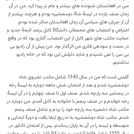
سی در افغانستان شنونده های بیشتر و عام تر پیدا کرد. من در آن
زمان صنف یازده در لیسۀ شاۀ دوسمشیره بودم و هرچند پیشتر از
آن از جریان های سیاسی آن زمان افغانستان متاثر شده بودم.
اعتراض و اعتصاب های محصلان دانشگاۀ کابل برضد لایحۀ جدید و
حمایت مکتب های شهر کابل از این اعتصاب، آغازی بود که در واقع
در سمت و سودهی فکری من اثرگذار بود. من پیش از آن رادیو بی
بی سی را نمی شنیدم و شاید دلیلش این بود که در خانه رادیو
نداشتیم.
گفتنی است که من در سال 1343 شامل مکتب تجربوی شاه
دوشمشیره شدم و بعد از امتحان شش ماهه دوباره به لیسۀ رخه
در پنجشیر سه پارچه شدم. صنف اول تا صنف چهارم را در آن لیسۀ
رخه خواندم و در صنف پنجم با خانواده به کابل آمدم. من دوباره در
مکتب شاه دشمیره سه پارچه خود را بردم و شامل صنف پنجم
شدم. مکتب شاه دوشمشیره به تدریج ارتقا یافت و دورۀ ابتدایی و
متوسطه و لیسه را در آن به پایان رساندم. پس از امتحان کانکور در
سال 1355 شامل فاکولتۀ انجنیری دانشگاۀ کابل شدم. بنابر حوادث