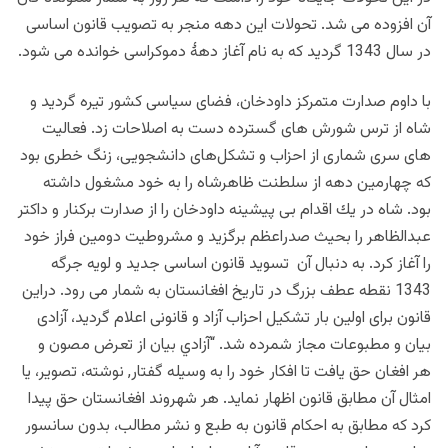
آن افزوده می شد. تحولات این دهه منجر به تصویب قانون اساسی
در سال 1343 گردید که به نام آغاز دهۀ دموکراسی خوانده می شود.
با داوم صدارت متمركز داودخان، فضای سیاسی کشور تیره گردید و
شاه از ترس شورش های گسترده دست به اصلاحات زد. فعاليت
های سری شماری از احزاب و تشكل‌های دانشجويی، زنگ خطری بود
كه چهارمين دهه از سلطنت ظاهرشاه را به خود مشغول داشته
بود. شاه در يك اقدام بی پیشینه داودخان را از صدارت بركنار و داکتر
عبدالظاهر را بحیث صدراعظم برگزید و مشروطيت دومين فراز خود
را آغاز كرد. به دنبال آن تسويد قانون اساسی جديد و لویه جرگه
1343 نقطه عطف بزرگ در تاريخ افغانستان به شمار می رود. دراين
قانون برای اولين بار تشكيل احزاب آزاد و قانونی اعلام گرديد، آزادی
بيان و مطبوعات مجاز شمرده شد. “آزادي بيان از تعرض مصون و
هر افغان حق یافت تا افکار خود را به وسيله گفتار, نوشته، تصوير، يا
امثال آن مطابق قانون اظهار نمايد. هر شهروند افغانستان حق پیدا
کرد که مطابق به احكام قانون به طبع و نشر مطالب، بدون سانسور