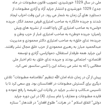
ملی در سال 1329 خورشیدی، تصویب قانون مطبوعات در ماه
جدی/ 1329 خورشیدی و انتشار جراید آزاد و آزادی مطبوعات از
دستاورد های آن زمان به شمار می رود. در این وقت احزاب ایجاد
شدند و جریده «انگار» به صاحب امتیازی فیض محمد انگار، جریده
«ولس» به صاحب امتیازی گل پاچا الفت، از نشریه های ویش
زلمیان؛ جریده «وطن» به صاحب امتیازی غبار از حزب وطن و
جریده« ندای خلق» به صاحب امتیازی داکتر محمودی و مدیریت
عبدالحمید مبارز به رهبری محمودی از حزب خلق مجال نشر یافتند.
این جراید همه طرفدار استقلال، دموکراسی، آزادی و توسعه
اقتصادی- اجتماعی بودند و جریده ندای خلق، به نام اخبار ملی
مطالبی را که به نشر می رساند این را کسی سانسور نمی کرد.
پیش از آن در زمان شاه امان الله
تنظيم “نظامنامه مطبوعات” تلاش
ديگری برای گسترش مطبوعات در افغانستان بود. وی سعی كرد تا با
تاسيس مـكاتب و نشــر جرايد در ولايات اين نقيصه را رفع نموده و
فايده مطبوعات و معارف را عام بسازد. (4) در اين دوره جرايد
دولتی” اتفاق اسلام ” در هرات،” طلوع افغان” در قندهار،” ستاره