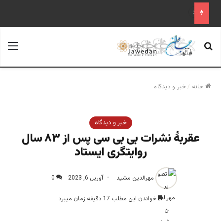
«آینده فدراسیون روسیه پس از پوتین؛ تحلیل یک سناریوی محتمل»
جستجو برای
منو
خانه
/
خبر و دیدگاه
خبر و دیدگاه
عقربۀ نشرات بی بی سی پس از ۸۳ سال
روایتگری ایستاد
مهرالدین مشید
آوریل 6, 2023
0
خواندن این مطلب 17 دقیقه زمان میبرد