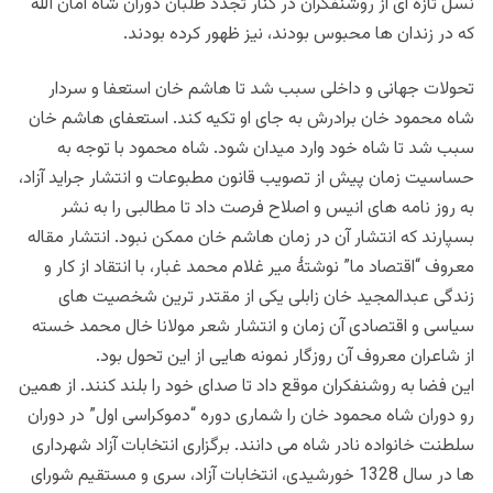
نسل تازه ای از روشنفکران در کنار تجدد طلبان دوران شاه امان الله
که در زندان ها محبوس بودند، نیز ظهور کرده بودند.
تحولات جهانی و داخلی سبب شد تا هاشم خان استعفا و سردار
شاه محمود خان برادرش به جای او تکیه کند. استعفای هاشم خان
سبب شد تا شاه خود وارد میدان شود. شاه محمود با توجه به
حساسیت زمان پیش از تصویب قانون مطبوعات و انتشار جراید آزاد،
به روز نامه های انیس و اصلاح فرصت داد تا مطالبی را به نشر
بسپارند که انتشار آن در زمان هاشم خان ممکن نبود. انتشار مقاله
معروف “اقتصاد ما” نوشتۀ میر غلام محمد غبار، با انتقاد از کار و
زندگی عبدالمجید خان زابلی یکی از مقتدر ترین شخصیت های
سیاسی و اقتصادی آن زمان و انتشار شعر مولانا خال محمد خسته
از شاعران معروف آن روزگار نمونه هایی از این تحول بود.
این فضا به روشنفکران موقع داد تا صدای خود را بلند کنند. از همین
رو دوران شاه محمود خان را شماری دوره “دموکراسی اول” در دوران
سلطنت خانواده نادر شاه می دانند. برگزاری انتخابات آزاد شهرداری
ها در سال 1328 خورشیدی، انتخابات آزاد، سری و مستقیم شورای