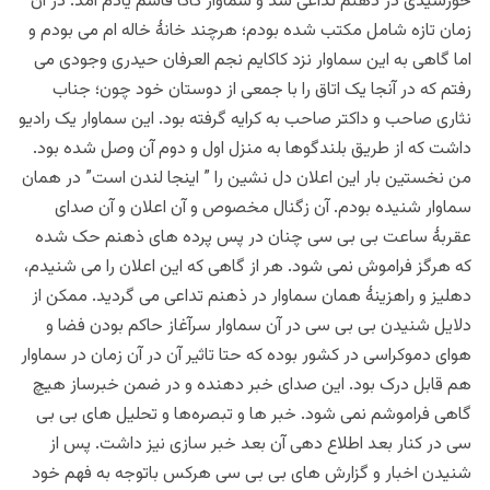
خورشیدی در ذهنم تداعی شد و سماوار کاکا قاسم یادم آمد. در آن
زمان تازه شامل مکتب شده بودم؛ هرچند خانۀ خاله ام می بودم و
اما گاهی به این سماوار نزد کاکایم نجم العرفان حیدری وجودی می
رفتم که در آنجا یک اتاق را با جمعی از دوستان خود چون؛ جناب
نثاری صاحب و داکتر صاحب به کرایه گرفته بود. این سماوار یک رادیو
داشت که از طریق بلندگوها به منزل اول و دوم آن وصل شده بود.
من نخستین بار این اعلان دل نشين را ” اینجا لندن است” در همان
سماوار شنیده بودم. آن زگنال مخصوص و آن اعلان و آن صدای
عقربۀ ساعت بی بی سی چنان در پس پرده های ذهنم حک شده
که هرگز فراموش نمی شود. هر از گاهی که این اعلان را می شنیدم،
دهلیز و راهزینۀ همان سماوار در ذهنم تداعی می گردید. ممکن از
دلایل شنیدن بی بی سی در آن سماوار سرآغاز حاکم بودن فضا و
هوای دموکراسی در کشور بوده که حتا تاثیر آن در آن زمان در سماوار
هم قابل درک بود. این صدای خبر دهنده و در ضمن خبرساز هیچ
گاهی فراموشم نمی شود. خبر ها و تبصره‌ها و تحلیل های بی بی
سی در کنار بعد اطلاع دهی آن بعد خبر سازی نیز داشت. پس از
شنیدن اخبار و گزارش های بی بی سی هرکس باتوجه به فهم خود