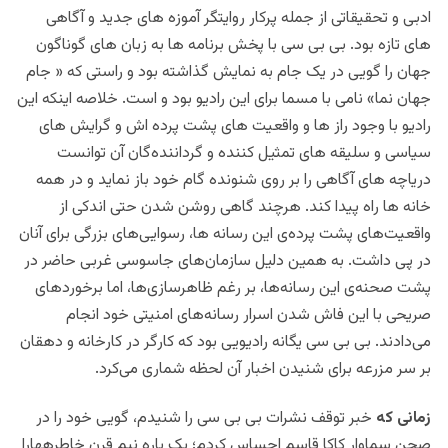
ادبی و تحقیقاتی از جمله پرکار روایتگر آموزه های جدید و آگاهی
های تازه بود. بی بی سی با پخش برنامه ها به زبان های گوناگون
جهان را گویی در یک جام به نمایش گذاشته بود و راستی که « جام
جهان نما» نامی با مسما برای این رادیو بود و است. خلاصه اینکه این
رادیو با وجود راز ها و واقعیت های پشت پرده اش و گرایش های
سیاسی و سلیقه های تمثیل کننده و گرداننده‌گان آن توانست
دریاچه های آگاهی را بر روی شنونده گام خود باز نماید و در همه
خانه ها راه پیدا کند. ‏هرچند گاهی روشن شدن حتی اندکی از
واقعیت‌های پشت پرده‌ی این رسانه ها، رسوایی‌های بزرگی برای آنان
در پی داشت. به همین دلیل سازمان‌های جاسوسی غربی حاضر در
پشت صحنه‌ی این رسانه‌ها، بر رغم ظاهرسازی‌ها، اما برخوردهای
صریحی با این فاش شدن اسرار رسانه‌های امنیتی خود انجام
می‌دادند. بی بی سی یگانه رادیویی بود که کارگر در کارخانه و دهقان
بر سر مزرعه برای شنیدن اخبار آن لحظه شماری می‌کرد.
زمانی که
خبر توقف نشرات بی بی سی را شنیدم، گویی خود را در
صحن سماوار کاکا قاسم احساس کردم؛ یک باره نیم قرن خاطرههارا