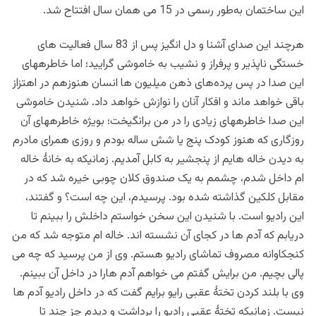
این ساختمان به‌طور رسمی در 15 می همان سال افتتاح شد.
هرچند این صدای آشنا و دل انگیز پس از 83 سال فعالیت های
خستگی ناپذیر و پرفراز و نشیب به خاموشی گرایید؛ اما خاطرههای
این صدا در پس پرده‌های ذهن میلیون ها انسان هنوزهم در اهتزاز
باقی خواهد ماند و افکار آنان را نوازش خواهد داد.
شنیدن خاموشی
این صدا خاطرههای زیادی را در من برانگیخت؛ بویژه خاطرههای آن
روزگاری که هنوز کودک پنج یا شش ساله بودم و روزی همرای مادرم
به دیدن خاله هایم از پنجشیر به کابل آمدیم. زمانیکه به خانۀ خاله
ام داخل شدم، چشمم به یک صندوق کلان چوبی خیره شد که در
مقابل کلکین گذاشته شده بود. پرسیدم، این چه است؟ و گفتند،
این رادیو است. با شنیدن این سخن خواستم داخلش را ببینم تا
دریابم که آدم ها در کجای آن نشسته اند. خاله ام متوجه شد که من
کنجکاوانه مصروف تماشای رادیو هستم. وی از من پرسید که چه می
پالی بچیم. من برایش گفتم می خواهم آدم هارا در داخل آن ببینم.
وی با بلند کردن تختۀ عقبی رایو برایم گفت که در داخل رادیو آدم ها
نیست. زمانیکه تختۀ عقبی رادیو را برداشت و دیدم چز چند تا