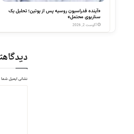
«آینده فدراسیون روسیه پس از پوتین؛ تحلیل یک
سناریوی محتمل»
آگوست 2, 2026
دیدگاهتا
نشانی ایمیل شما 
د
ی
د
گ
ا