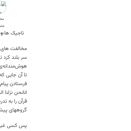
تاجیک ها ‌و پ
مخالفت های زی
سر بلند کرد تا
هوش‌مندانه‌ی 
تا آن جایی که
فرستادن پیام 
انانحن نزلنا ا
قرآن را به تدر
گروههاى پيشين
پس کسی غیر از