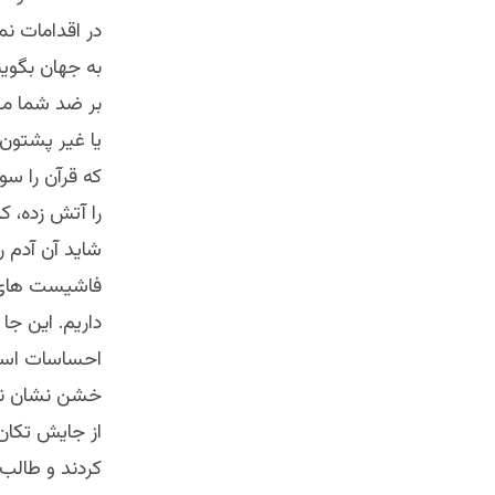
در اقدامات ن
به جهان بگوین
بر ضد شما مظا
یا غیر پشتون 
که قرآن را سو
را آتش زده، ک
شاید آن آدم ر
فاشیست های و
داریم. این جا 
احساسات اسلا
خشن نشان نه 
از جایش تکان 
کردند و طالب 