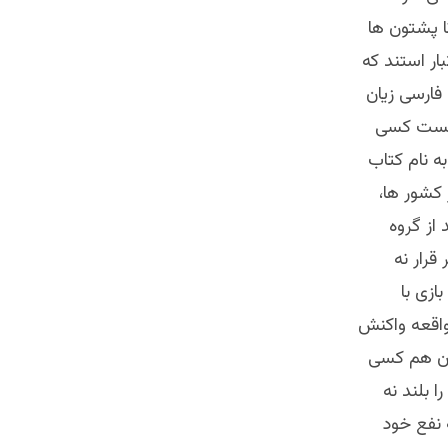
ا پشتون ها
بار استند که
 فارسی زیان
 نیست کسی
به نام کتاب
 کشور ها،
از گروه
رار نه
ازی با
واقعه واکنش
ان هم کسی
 بلند نه
 نفع خود