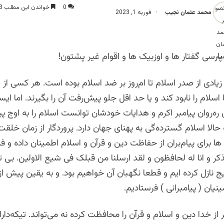
0
خواندن این مطلب 3 دقیقه زمان میبرد
محمد عثمان نجیب
فوریه 1, 2023
ارسی گفتار ها و اوزبیک ها و اقوام غیر پشتون!
ادی از صدر اسلام تا ام‌روز بر ضد اسلام بوده است. هر کسی از 
 اسلام را نابود کند و یا حد اقل جلو پیش‌رفت آن را بگیرند. اما ایس
ره‌روان پیامبر اکرم و هدایات خودشان توانست اسلام را به اوج پی
 حالا اسلام گسترده‌‌گی به پهنای جهان دارد. پروردگار از زمان خلق
ها برای پیام‌بران از حفاظت دین و قرآن و اسلام اطمینان داده و فر
لذکر و انا له لحافظون و لقد ارسلنا من قبلک فی شیع الاولین. بى‏ ت
يج نازل كرده‏ ايم و قطعا نگهبان آن خواهیم بود. و به يقين پيش از ت
يان ( پیامبرانی ) فرستادیم.
 خدا دین و اسلام و قرآن را محافظت کرده نه می‌تواند. تیکه‌دارا