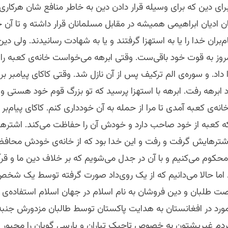
رای دین که برای وسیله قرار دادن دین به خاطر منافع شان هرکاری 
ادیان ابراهیمی همیشه در مقابل مسلمانان قرار داشته و تا آن ج
بران خدا را یا به استهزا گرفتند و یا به شهادت رسانیدند. ولی دین
روز به قوت خود باقی‌ست. وقتی ابرهه می‌خواست خانه‌‌ی کعبه را و
داد. و سوره‌ی الم ترکیف پس از آن نازل شد.‌ وقتی کاکای پیامبر بر
ابرهه رفت. ابرهه با استهزا پرسید که تو بزرگ قوم خود هستی و 
انه‌ی کعبه آمدی تا مرا از حمله به آن خودداری کنم. کاکای پیام‌بر
که کعبه از خود صاحب دارد و خودش آن را حفاظت می‌کند. اشترها
اشترهایش گرفت و رفت و این خدا بود که از خانه‌ی خودش محافظ
 محکوم می‌کنیم و با آن در جدل می‌شویم که بر خلاف دین ما و قرآن 
 اما حالا می‌دانیم که از یک روی‌داد صورت گرفته توسط یک شخص
صت طلبان ‌و دین فروشان به نام اسلام در جهان اسلام استفاده‌
 مورد در افغانستان به هدایت پاکستان توسط طالبان مزدورش جنب
دم غیرِپشتون به خصوص تاجیک تباران و پارسی گویان را مجبور می