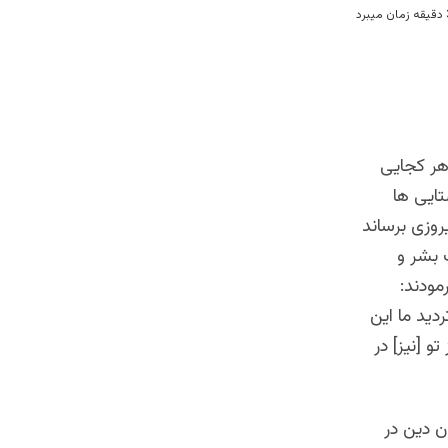
هر کجایی
تایی ها
روزی برساند
ت بشر و
مودند:
رديد ما اين
و [نيز] در
ن دین در