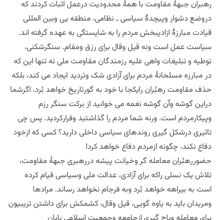
رهبران جبهۀ مقاومت با همۀ محدودیت درعمل اثبات کردند که
دروضع دشوار وپیچدۀ سیاسی ـ نظامی، منطقه یی وبین المللی
قیادت مبارزۀ ازادیبخش مردم را به شایستگی به عهده گرفته اند.
سیاست عمل است ونه قیل وقال برای رزق ومقام. سنگرشکنی،
توطیه و تبلیغات واهی علیه رزمندگان مقاومت ملی نه تنها این که
در مبارزه مسلحانۀ مردم برای آزادی شک وتردید ایجاد می کند، بلکه
حذف مقاومت رهبُران رایکجا با خود به گورتاریخ خواهد بُرد. اگرشما
دراین گوشه وآن گوشه نغمه می خوانید از برکت سنگر رزم
وپیکارمردم است. ورنه شما مردم را گذاشتید وفرارکردید. پس چی
تاثیری درشکل گیری روندهای سیاسی داخلی دارید؟ کسی که ازخود
دفاع نکند، چگونه ازمردم دفاع خواهد کرد!
حضوررهبُران معامله گر وخیانت پیشه دررهبری جبهۀ مقاومت،
تلاش یک نسلی راکه برای آزادی، عدالت ملی وسیاسی قیام کرده
است به بیراهه خواهد بُرد وبه فرجام نخواهد رساند. مرادها
ومریدان باید به یاوه گویی، قیل وقال، کشمکش برای داشتن تریبیون
برای معامله وباج گیری ازجامعه وجمعیت اسلامی پایان