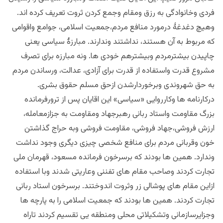
فردی وخانوادگی به رزق ومقام وجمع کردن ثروت تعریف کرده اند.
وهیچ دغدغۀ درمورد منافع مردم،جمعیت اسلامی، جوامع واقوامی
که مربوط به آن هستند، نداشتند وندارند. مبارزۀ سیاسی یعنی
چاپیدن بیشترمردم وبیشترهم خودی ها. ونه مبارزه برای تصرف
مشروع قدرت واستفاده از قدرت برای آزادی، عدالت، ورساندن مردم
به حق شهروندی وبرخوردارشدن ازحق مسلم حقوق بشری.
درکارنامه ها وکارروایی «سیاسی» این اقایان پس از ترورفرمانده
بزرگ مقاومت واستاد ربانی رهبرجهاد ومقاومت به جزازمعامله،
ارزش فروشی،جهاد فروشی، مقاومت فروشی وبه حراج گذاشتن
خون وقربانی مردم برای منافع شخصی چیزی دیگری وجود نداشت
وندارد. همین ها بودند که برسرخون فرمانده مسعود، قهرمان ملی
تجارت کردند وصاحب مقام های تفننی وعاریتی شدند وبا استفاده
ازاین مقام های پوشالی زر وثروت اندوختند. برسرخون استاد ربانی
تجارت کردند. همین ها بودند که جمعیت اسلامی را به پارچه ها
وجزایرسازمانی وتشکیلاتی محلی ومنطقه یی تقسیم کردند تاراه