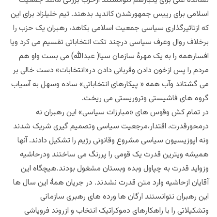
نشاندۀ غنی برای یکبارهم نتوانستند ازحزب بزرگی مانند جمعیت
اسلامی برای رییس جمهورشدن کاندید بدهند. تیم خلیلزاد برای این
که ازتاثیرگذاری سیاسی جمعیت اسلامی بکاهد، رهبران یک حزب را
برخلاف روال وعرف سیاسی درچند تکت انتخاباتی تقسیم می کرد ویا
افسارهمه را به یک مهرۀ سازمان سیا( عبدالله) می بست واو هم
مردم را پس ازخون دادن وقربانی دادن در«انتخابات» دست خالی بر
می گشتاند وآب همه « پیکارهای انتخاباتی» ساده وسهل به آسیاب
گروه های فاشیستی وتروریستی می ریخت.
در تمام کش وقوس های «مبارزات سیاسی» این رهبران نه
درمحورقدرت، اقتدار،مرجعیت سیاسی وتصمیم گیری شریک شدند
ونه اپوزیسیون سیاسی مشروع وقانونی رژیم را تشکیل دادند. آنها
همیشه ویترین قدرت یک قومی را پررنگ می ساختند ودرحاشیه
وزواید قدرت به چپاول وبده وبستان مشغول بودند.هیچگاه این
آقایان ازحاشیه وارد متن قدرت نشدند. در جریان همۀ این سال ها
این رهبران نتوانستند ارگان ها ورده های رهبری سازمانی
وتشکیلاتی را با راهکارهای دموکراتیک انتخاب و ازروند فروپاشی