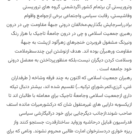
وتروریستی آن برتمام کشور.اگردشمنی گروه های تروریستی
وفاشیستی، رقابت سیاسی واجتماعی برخی ازجوامع واقوام
برادرراسرجایش بگذاریم،مخالفان درونی جبهۀ مقاومت چی در درون
رهبری جمعیت اسلامی و چی در درون جامعۀ تاجیک با هزار رنگ
ونیرنگ مشغول فروبردن خنجرهای زهرآلود ازپشت به جبهۀ
مقاومت ورهبرآن بوده اند. هدف ازنوشتن این چندسطرملامت
وسلامت کردن دیگران نیست،بلکه منظورپرداختن به معضل درونی
خود جامعه است .
رهبران جمعیت اسلامی که اکنون به چند فرقه وشاخه ( طرفداران
غنی، کرزی،اتمر،شورای ترکیه…) تقسیم شده اند، بیشتر دنبال تیکه
داری ازجمعیت اسلامی وجامعۀ تاجیک برای معامله با طالبان اند تا
ازیکسوبه دارایی های غیرمنقول شان که درکشورمیراث مانده استف
صاحب شوند؛ازجانب دیگرجایی برای خود درالیگارشی سیاسی
فدراسیون قبایل درحاشیه وزواید ساختارقدرت جستجو کنند واز
ریزه خواری دردسترخوان امارت طالبی محروم نشوند. ونامی که برای