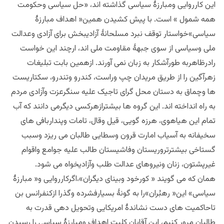
این کارروایی ومبارزۀ سیاسی گذاشته اند، «حل سیاسی وحکومت
همه شمول » است. با پیش کشیدن همین« اهداف مبارزۀ
سیاسی»خواستار توقف نبرد مسلحانۀ آزادیبخش برای آزادی وعدالت
ملی وسیاسی از سوی جبهۀ مقاومت ملی اند، ارچند این خواست
رادرظاهربه طورآشکار به زبان نمی آورند. ازهمین بابت تبلیغات
زهرآگین را از طریق مریدان چپ وراست، کندرو وتندرو، سکتاریست
ها وچماق به دستان محل گرای تاجیک علیه سنگرعزت وآزادی مردم
به راه انداخته اند. این گروه ها بیشترازهرکسی دیگرمی دانند که آب
تمام این هیاهوی، هرزه گویی، قیل وقال، تامات وپنداربافی های
سخیفانه به آسیاب امارت قرون وسطایی طالبان می ریزد وسبب
گستاخی بیشترتروریستان وفاشیستان طالب علیه جوامع واقوام
غیرپشتون، زنان ونیروهای عدالت طلب وآزادیخواه می شود.
همان که می گویند « کورخود وبینای دیگران»،اگرکارروایی و« مبارزۀ
سیاسی» این« رهبُران»را به گونۀ بسیارفشرده وگذرا ازکنفرانس بن
تاحاکمیت های دست نشاندۀ امریکایی وتحویل دهی قدرت به
طالبان مرور کنیم، این آقایان کلیت اهداف ومبارزۀ سیاسی را رسیدن