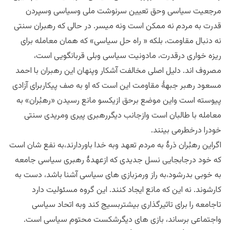
مرجعیت سیاسی وحق تعیین سرنوشت ملی وسیاسی وسپردن
قدرت به مردم نه ممکن است ونه میسر. در حالی که رهبران سنتی
نه دنبال مقاومت، بلکه « راه حل سیاسی» که همان معامله برای
ریزه خواری درقدرت، مادونیت سیاسی وبلی قربانگویی است،
مصروف اند. دلیل اصلی مخالفت آشکار وپنهان این رهبران با احمد
مسعود رهبر جبهۀ مقاومت این است که او به صف پیکاربرای آزادی
پیوسته است واین موضع برحق ازیکسو مانع رسیدن «رهبُران» به
معامله با طالبان است وازجانب دیگررهبری پیری ومریدی سنتی
خودرا درخطرمی بینند.
اگراین رهبُران ذرۀ به مردم تعهد وبه خدا باوردارند،به نفع شان است
که خود درجابجایی نسل جدیدی که ازعهدۀ رهبری سیاسی جامعه
به خوبی بدرشود،به راز ورمزبازی های سیاسی آشنا باشد، دست به
کارشوند. نه این که مانع ایجاد کنند. این گروه مسئولیت دارد
تاجامعه را برای تاثیرگذاری بیشتربسیج کند وبه اتحاد سیاسی
واجتماعی برساند، بازی های دیگرشکست محتوم سیاسی است.