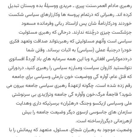
رهبری مادام العمر،سنت پیری ـ مریدی ووسیلۀ بده وبستان تبدیل
کرده اند. رهبرانی که درتمام پروسه ها وکارزارهای سیاسی شکست
خوردند ودرکارنامۀ شان پس ازاستاد ربانی وفرمانده مسعود
جزشکست چیزی درچُنته ندارند. درحالی که رهبری مسئولیت
سیاسی است وآنهم مسئولیتی که رهبربتواند صداقت وتعهد فکری
خودرا درجنبۀ عملی (سیاسی) به اثبات برساند. وقتی شما
در«دموکراسی افغانی» وبا این همه سرمایه های باد آوردۀ افسانوی
نتوانستید کاروان سیاست ومبارزه سیاسی را رهبری کنید، دردورانی
که قتل عام، آواره گی ووضیعت خون بارملی وسیاسی برای جامعه
رقم زده شده است، چگونه ازعهدۀ رهبری سیاسی جامعه بیرون می
شوید؟ فاجعۀ مرگ،خون وآواره گی جامعه وتراژیدی بی سرنوشتی
ملی وسیاسی ازیکسو وجنگ «رهبُران» برسرتیکه داری وهدایت
سازمان های جاسوسی ازسوی دیگر وضیعت جامعه را بیش
ازهرزمانی دیگرزارساخته است.
وضعیت موجود به رهبران شجاع، مسئول، متعهد که پیمانش را با