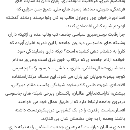
وتصمیم گیری، مرجعیت قانونگذاری، پایان دادن به اسارت های
فرهنگی، هویتی، نمادها ونمود های ملی. هیچ چیز. جزاین که
تعدادی درخوان چور وچپاول طالب به نان ونوا برسند ومانند گذشته
ازمردم شیره کشی اقتصادی کنند.
چرا رقابت برسررهبری سیاسی جامعه تب وتاب عده ی ازتیکه داران
وشبکه های جاسوسی دردرون جامعه را این قدربه غلیان آورده که
کاررا به دشنام دهی کشیده است؟ تیکه داری ونمایندگی خود
خوانده ازنام جامعه ی که درتالاب خون غرق است وهرروز به نام
پنجشیری،شمالی،بغلانی،تخاری،بدخشی … درسرسرک،کوچه،پس
کوچه،بیغوله وبیابان تیر باران می شود. این مساله درکناراستفاده
اقتصادی،شهرت طلبی کاذب،خود شیفتگی وکسب مقام دبیرکلی،
بیشتربه کاراستخباراتی طالبان، پاکستان وبرخی شبکه های جاسوسی
دردرون جامعه ارتباط دارد که از طریق عمال خود می خواهند
افسارسیاست وقدرت را در یک کشوربی دروپیکردردست داشته
باشند وهمه را به جان دشمنان شان بی اندازند.
عده ی سالیان درازاست که رهبری جمعیت اسلامی را به تیکه داری،