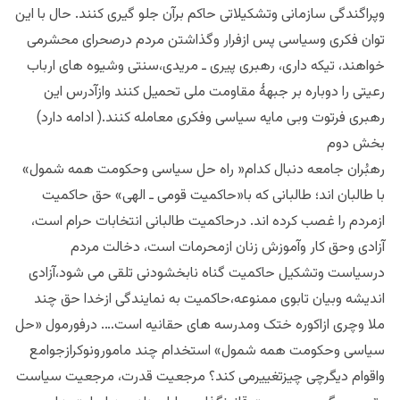
وپراگندگی سازمانی وتشکیلاتی حاکم برآن جلو گیری کنند. حال با این
توان فکری وسیاسی پس ازفرار وگذاشتن مردم درصحرای محشرمی
خواهند، تیکه داری، رهبری پیری ـ مریدی،سنتی وشیوه های ارباب
رعیتی را دوباره بر جبهۀ مقاومت ملی تحمیل کنند وازآدرس این
رهبری فرتوت وبی مایه سیاسی وفکری معامله کنند.( ادامه دارد)
بخش دوم
رهبُران جامعه دنبال کدام« راه حل سیاسی وحکومت همه شمول»
با طالبان اند؛ طالبانی که با«حاکمیت قومی ـ الهی» حق حاکمیت
ازمردم را غصب کرده اند. درحاکمیت طالبانی انتخابات حرام است،
آزادی وحق کار وآموزش زنان ازمحرمات است، دخالت مردم
درسیاست وتشکیل حاکمیت گناه نابخشودنی تلقی می شود،آزادی
اندیشه وبیان تابوی ممنوعه،حاکمیت به نمایندگی ازخدا حق چند
ملا وچری ازاکوره ختک ومدرسه های حقانیه است…. درفورمول «حل
سیاسی وحکومت همه شمول» استخدام چند مامورونوکرازجوامع
واقوام دیگرچی چیزتغییرمی کند؟ مرجعیت قدرت، مرجعیت سیاست