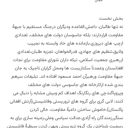
بخش نخست
نه تنها طالبان، داعش،القاعده ودیگران درجنگ مستقیم با جبهۀ
مقاومت قراردارند؛ بلکه جاسوسان دولت های مختلف، تعدادی
ازچپ های دیروزی،بازمانده های خاد وابسته به نجییب
ولایق،تنظیم های جهادی، فدرالخواهان، تجزیه طلبان،تعدادی
ازرهبری جمعیت اسلامی، تیکه داران شورای مقاومت برای نجات
افغانستان وعمدتاً سکتاریست ها ومحل گرایان تاجیک به جان
جبهۀ مقاومت ورهبرآن احمد مسعود افتاده اند. تبلیغات سرهم
بندی شده ازکارخانه های جاسوسی دولت های مختلف
وپروپاگندچی های رنگارنگ اهداف کم وبیش مشابه را دنبال می
کنند: لابی گری برای گروه های تروریستی وفاشیستی(ارتش افغانی
پاکستان)،خاموش ساختن داعیۀ مقاومت، خالی کردن
سنگررزمندگان راه آزادی،عدالت سیاسی وملی،زمینه سازی برای به
رسمیت شناختن یک گروه تروریستی وپهن کردن سیطرۀ فاشیستی