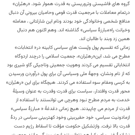
گروه های فاشیستی وتروریستی به قدرت هموار شود. «رهبُران»
درتمام معاملات با مرجعیت قدرت قومی وحامیان بیرونی آن دنبال
منافع شخصی وخانوادگی خود بودند ونام این شارلتانی ، معامله
وخیانت را«مبارزۀ سیاسی» گذاشته اند. وهم اکنون هم دنبال
همین زد وبند با طالبان اند.
زمانی که تقسیم پول وپُست های سیاسی کابینه در« انتخابات»
مطرح می شد، این«رهبُران»، جمعیت اسلامی را درچند اردوگاه
انتخاباتی تقسیم می کردند وهویت جمعیتی وتاجیکی گاو شیری بود
که از نام ونشان، وجهۀ ملی وسیاسی آن برای پول درآوردن ورسیدن
به کرسی ومقام سوء استفاده می کردند. هیچگاه برای این «رهبُران»
محور قدرت واقتدار، سیاست برای قدرت وقدرت به عنوان وسیلۀ
خدمت به مردم مطرح نبود وهرچی می توانستند با استفاده از
قدرت از مردم می چاپیدند. هیچ زمانی دغدغۀ « مبارزۀ سیاسی»
ازمادونیت سیاسی، خود حقیربینی وخود کهتربینی سیاسی در ردۀ
قدرت بالا نرفت. وازتشکیل حکومت مؤقت تا اسقاط رژیم دست