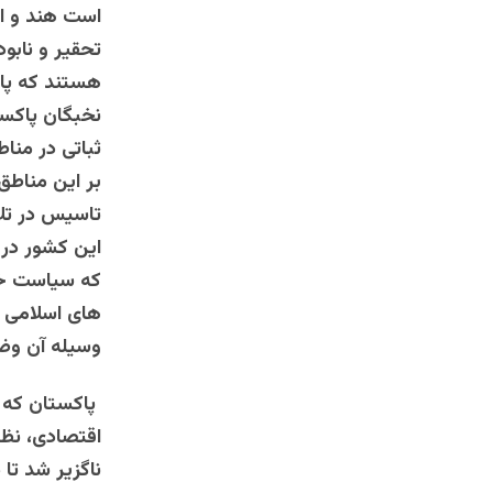
است هند و اف
تحقیر و نابود
هستند که پاک
نخبگان پاکست
ثباتی در منا
بر این مناطق
تاسیس در تل
این کشور در 
که سیاست خار
های اسلامی و
وسیله آن وض
پاکستان که ت
اقتصادی، نظا
ناگزیر شد تا