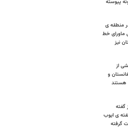
نه پیوسته
ر منطقه ی
ی ماورای خط
ن نیز
شی از
انستان و
 هستند
 از سال 1947 میلادی از گفته
فته ی ایوب
ت گرفته