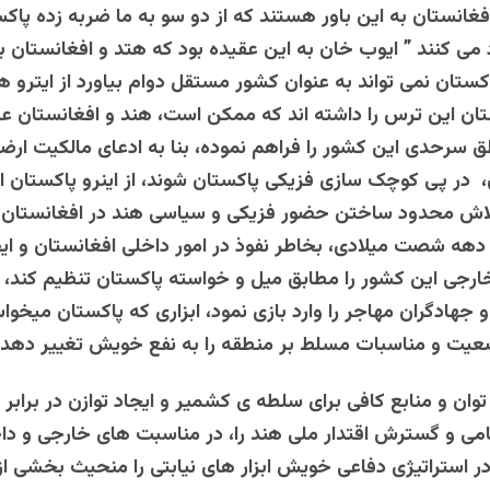
غانستان به این باور هستند که از دو سو به ما ضربه زده پاکس
 می کنند ” ایوب خان به این عقیده بود که هتد و افغانستان به
ستان نمی تواند به عنوان کشور مستقل دوام بیاورد از ایترو ه
ان این ترس را داشته اند که ممکن است، هند و افغانستان ع
طق سرحدی این کشور را فراهم نموده، بنا به ادعای مالکیت ارض
، در پی کوچک سازی فزیکی پاکستان شوند، از اینرو پاکستان از 
اش محدود ساختن حضور فزیکی و سیاسی هند در افغانستان بود
دهه شصت میلادی، بخاطر نفوذ در امور داخلی افغانستان و ای
جی این کشور را مطابق میل و خواسته پاکستان تنظیم کند، 
 جهادگران مهاجر را وارد بازی نمود، ابزاری که پاکستان میخو
عیت و مناسبات مسلط بر منطقه را به نفع خویش تغییر دهد.
وان و منابع کافی برای سلطه ی کشمیر و ایجاد توازن در برابر 
می و گسترش اقتدار ملی هند را، در مناسبت های خارجی و د
 در استراتیژی دفاعی خویش ابزار های نیابتی را منحیث بخشی ا