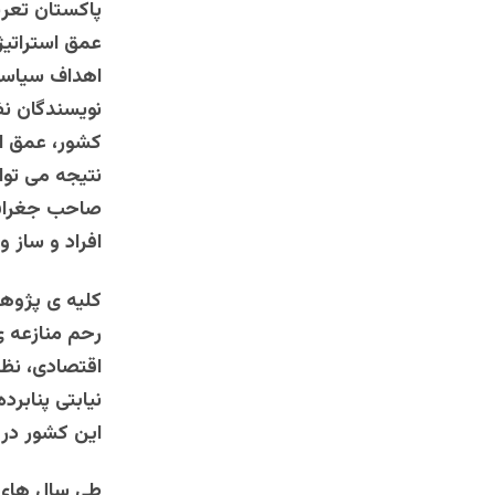
پاکستان تعری
عمق استراتیژ
اهداف سیاسی ع
نویسندگان ن
کشور، عمق اس
نتیجه می توا
صاحب جغرافیا
افراد و ساز 
کلیه ی پژوهش
رحم منازعه ی 
اقتصادی، نظا
نیابتی پنابر
این کشور در 
طی سال های 