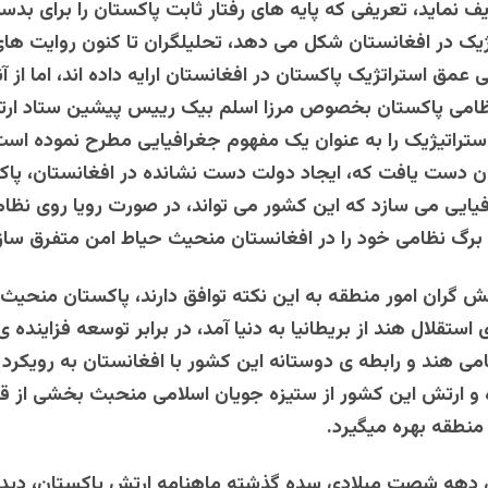
ف نماید، تعریفی که پایه های رفتار ثابت پاکستان را برای بدس
یک در افغانستان شکل می دهد، تحلیلگران تا کنون روایت های
مق استراتژیک پاکستان در افغانستان ارایه داده اند، اما از آ
ظامی پاکستان بخصوص مرزا اسلم بیک رییس پیشین ستاد ار
تراتیژیک را به عنوان یک مفهوم جغرافیایی مطرح نموده است،
ن دست یافت که، ایجاد دولت دست نشانده در افغانستان، پاکس
یی می سازد که این کشور می تواند، در صورت رویا روی نظام
و برگ نظامی خود را در افغانستان منحیث حیاط امن متفرق ساز
 گران امور منطقه به این نکته توافق دارند، پاکستان منحیث 
استقلال هند از بریطانیا به دنیا آمد، در برابر توسعه فزاینده 
می هند و رابطه ی دوستانه این کشور با افغانستان به رویکر
ده و ارتش این کشور از ستیزه جویان اسلامی منحبث بخشی از 
منطقه بهره میگیرد.
دهه شصت میلادی سده گذشته ماهنامه ارتش پاکستان، دیدگ