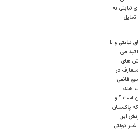
 نیابتی به
تمایل
نیابتی و نا
کید می
الش های
متعارف در
 دگرمن شمس الحق قاضی،
ب هند،
ن است ” و
ه پاکستان
رتش این
غیر دولتی