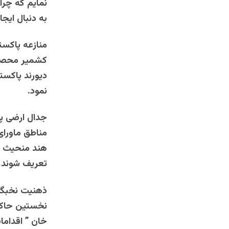
نمایم که چرا
به دنبال ایج
منازعه پاکست
کشمیر محصور 
دیورند پاکست
نمود.
جدال ارضی پا
مناطق ماورای
هند منحیث ک
تعریف شوند.
نخستین حاکم 
خان ” اقداما