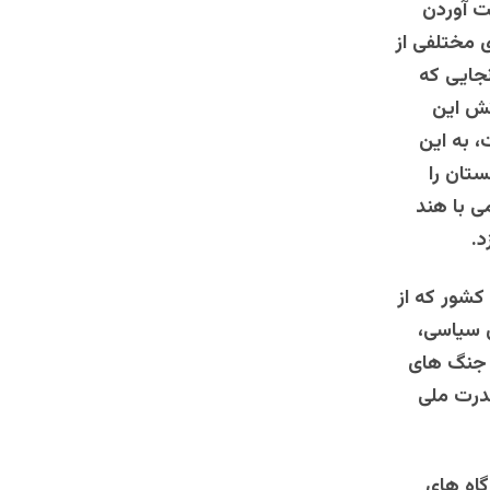
ت آوردن
 مختلفی از
نجایی که
تش این
 به این
تان را
ی با هند
د.
کشور که از
ی سیاسی،
د جنگ های
قدرت ملی
اه های