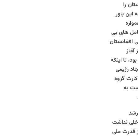
تان را
 این باور
مواره
امل های بی
ی افغانستان
آغاز
، تا اینکه
جاد رژیمی
کارت گروه
است به
رشد
اخلی نداشت
ز قدرت ملی