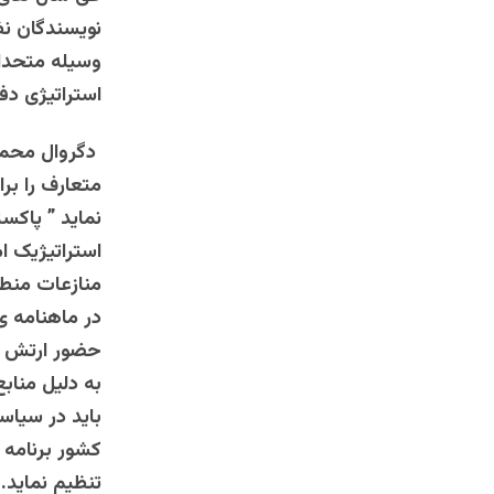
نویسندگان نظ
وسیله متحدان
استراتیژی دف
دگروال محمد 
متعارف را بر
نماید ” پاکس
استراتیژیک ام
در ماهنامه ی
حضور ارتش شو
به دلیل منا
باید در سیاس
کشور برنامه 
تنظیم نماید.