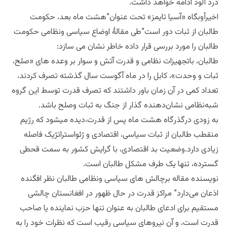
درد آلود ادامه خواهد داشت.
اخیرأوبگاه «آسیا تایمز» تحت عنوان”هشت ماه بعد، حکومت
طالبان از ثبات دور است”طی مقالهٔ اوضاع سیاسی ونظامی حکومت
طالبان را مورد بررسی قرار داده خاطر نشان می سازد:
طالبان، باتجهیزات نظامی و قدرت آتش و سوار بر وعده های «صلح،
ثبات و وحدت»، کابل را در ماه آگوست سال گذشته تصرف کردند،
تعداد کمی در آن زمان باور داشتند که تصرف قدرت توسط این گروه
شبه‌نظامی نشان‌دهنده گذار از جنگ به ثبات وصلح باشد.
به زودی درگذرگاه هشت ماه پس از قدرت،دیده میشود که رژیم
منقطب طالبان از ثبات سیاسی، اقتصادی و ژئواستراتژیک فاصله
زیادی دارد.وضعیت بد اقتصادی، با گرایش کشور به سمت قحطی
گسترده، تنها یک طرف مشکل طالبان است.
نویسنده مقاله برچالش های سیاسی ونظامی طالبان نظر افگنده
اذعان می‌دارد” مراکز قدرت در حال ظهور در افغانستان چالشی
مستقیم برای ادعای طالبان به عنوان تنها حزب نماینده یا صاحب
قدرت است، و آن نیروهای سیاسی رقیب است که نظرات خود را به