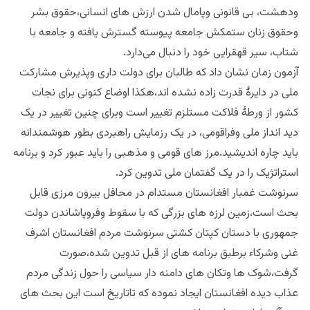
ودهشت، بی قانونی وپامال شدن ارزش های انسانی،حقوق بشر
وحقوق زنان ستمکش جامعه پیوسته گسترش یافته و جامعه با
شتاب، سیر قهقرایی خود را دنبال می‌دارد.
آزمون زمان نشان داد که طالبان برای دولت داری وپذیرش مشارکت
ملی در دایرهٔ قدرت زاده نشده اند،هکذا اوضاع کنونی برای نجات
کشور از ورطهٔ فلاکت مستلزم تغییر است وبرای چنین تغییر در یک
دید انداز ملی وفراقومی، در یک رزمایش راهبردی بطور هوشمندانه
باید چاره اندیشید.مرز های قومی و مذهبی را باید عبور کرد و برنامه
استراتژیک را در یک گفتمان ملی تدوین کرد.
سرنوشت غمبار افغانستان مستدام در محافل بیرون مرزی قابل
بحث است،زمین لرزه های بزرگی که با سقوط وفروپاشاندن دولت
جمهوری با دستان کپتان کشتی سرنوشت مردم افغانستان اشرف
غنی وشرکاء برطبق برنامه های از قبل تدوین شده،صورت
گرفت،شوک ها وتکان های دامنه دار سیاسی را حول زندگی مردم
عذاب دیده افغانستان ایجاد نموده که تاتاریخ است این بحث های