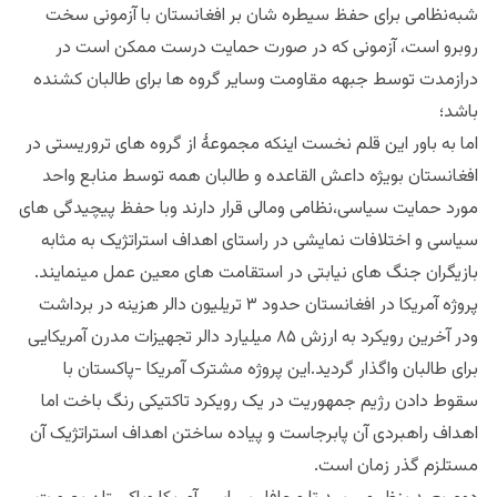
شبه‌نظامی برای حفظ سیطره شان بر افغانستان با آزمونی سخت
روبرو است، آزمونی که در صورت حمایت درست ممکن است در
درازمدت توسط جبهه مقاومت وسایر گروه ها برای طالبان کشنده
باشد؛
اما به باور این قلم نخست اینکه مجموعهٔ از گروه های تروریستی در
افغانستان بویژه داعش القاعده و طالبان همه توسط منابع واحد
مورد حمایت سیاسی،نظامی ومالی قرار دارند وبا حفظ پیچیدگی های
سیاسی و اختلافات نمایشی در راستای اهداف استراتژیک به مثابه
بازیگران جنگ های نیابتی در استقامت های معین عمل مینمایند.
پروژه آمریکا در افغانستان حدود ۳ تریلیون دالر هزینه در برداشت
ودر آخرین رویکرد به ارزش ۸۵ میلیارد دالر تجهیزات مدرن آمریکایی
برای طالبان واگذار گردید.این پروژه مشترک آمریکا -پاکستان با
سقوط دادن رژیم جمهوریت در یک رویکرد تاکتیکی رنگ باخت اما
اهداف راهبردی آن پابرجاست و پیاده ساختن اهداف استراتژیک آن
مستلزم گذر زمان است.