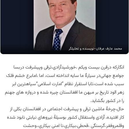
محمد عارف عرفان-نویسنده و تحلیلگر
انگارکه درقرن بیست ویکم ،خورشیدآزادی،ترقی وپیشرفت دربسا
جوامع جهانی‌در سیارهٔ ما سایه انداخته است، اما ،امابرع خشم فلک
سبب شده است،تابا استقرار نظام “امارت اسلامی”سیاهترین ابر
زهر الود تاریخ بر میهن ما افغانستان چیره شده و دروازه های جهنم
را در کشور بگشاید.
حال،چرخهٔ ماشین ترقی و پیشرفت اجتماعی در افغانستان بکلی از
کار افتیده، آزادی واستقلال کشور بوسیلهٔ نیروهای نیابتی نابود شده
وقلمروفقر،گرسنگی ،قحطی،بیکاری،نا امنی بیکاری،،وحشت