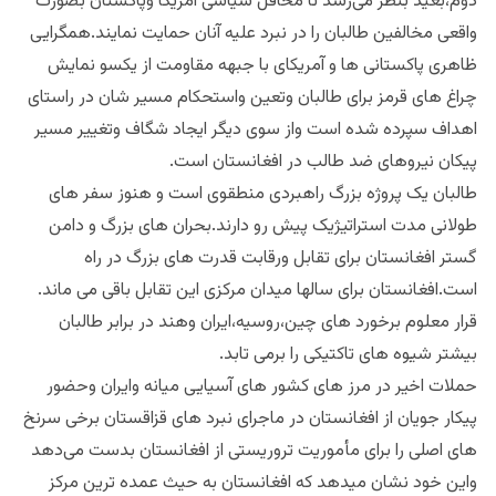
دوم،بعید بنظر می‌رسد تا محافل سیاسی آمریکا وپاکستان بصورت
واقعی مخالفین طالبان را در نبرد علیه آنان حمایت نمایند.همگرایی
ظاهری پاکستانی ها و آمریکای با جبهه مقاومت از یکسو نمایش
چراغ های قرمز برای طالبان وتعین واستحکام مسیر شان در راستای
اهداف سپرده شده است واز سوی دیگر ایجاد شگاف وتغییر مسیر
پیکان نیروهای ضد طالب در افغانستان است.
طالبان یک پروژه بزرگ راهبردی منطقوی است و هنوز سفر های
طولانی مدت استراتیژیک پیش رو دارند.بحران های بزرگ و دامن
گستر افغانستان برای تقابل ورقابت قدرت های بزرگ در راه
است.افغانستان برای سالها میدان مرکزی این تقابل باقی می ماند.
قرار معلوم برخورد های چین،روسیه،ایران وهند در برابر طالبان
بیشتر شیوه های تاکتیکی را برمی تابد.
حملات اخیر در مرز های کشور های آسیایی میانه وایران وحضور
پیکار جویان از افغانستان در ماجرای نبرد های قزاقستان برخی سرنخ
های اصلی را برای مأموریت تروریستی از افغانستان بدست می‌دهد
واین خود نشان میدهد که افغانستان به حیث عمده ترین مرکز