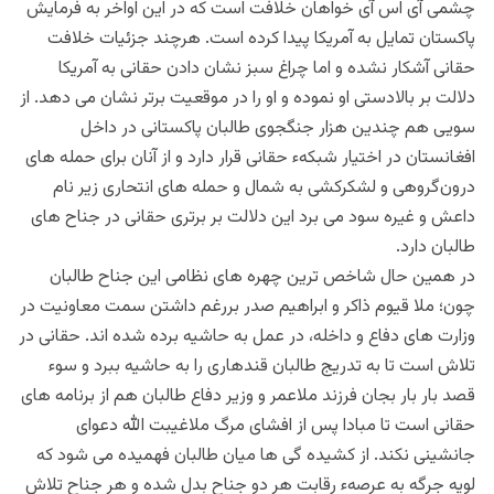
چشمی آی اس آی خواهان خلافت است که در این اواخر به فرمایش
پاکستان تمایل به آمریکا پیدا کرده است. هرچند جزئیات خلافت
حقانی آشکار نشده و اما چراغ سبز نشان دادن حقانی به آمریکا
دلالت بر بالادستی او نموده و او را در موقعیت برتر نشان می دهد. از
سویی هم چندین هزار جنگجوی طالبان پاکستانی در داخل
افغانستان در اختیار شبکهء حقانی قرار دارد و از آنان برای حمله های
درون‌گروهی و لشکرکشی به شمال و حمله های انتحاری زیر نام
داعش و غیره سود می برد این دلالت بر برتری حقانی در جناح های
طالبان دارد.
در همین حال ️شاخص ترین چهره‌ های نظامی این جناح طالبان
چون؛ ملا قیوم ذاکر و ابراهیم صدر بررغم داشتن سمت معاونیت در
وزارت های دفاع و داخله، در عمل به حاشیه برده شده اند. حقانی در
تلاش است تا به تدریج طالبان قندهاری را به حاشیه ببرد و سوء
قصد بار بار بجان فرزند ملاعمر و وزیر دفاع طالبان هم از برنامه های
حقانی است تا مبادا پس از افشای مرگ ملاغیبت الله دعوای
جانشینی نکند. از کشیده گی ها میان طالبان فهمیده می شود که
لویه جرگه به عرصهء رقابت هر دو جناح بدل شده و هر جناح تلاش