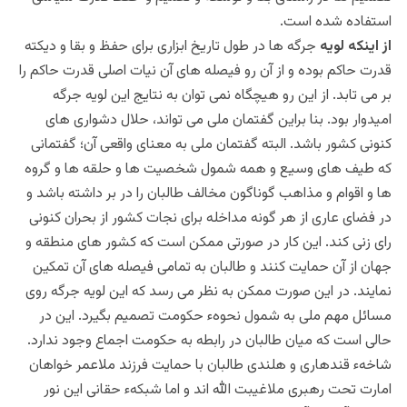
استفاده شده است.
از اینکه لویه
جرگه ها در طول تاریخ ابزاری برای حفظ و بقا و دیکته
قدرت حاکم بوده و از آن رو فیصله های آن نیات اصلی قدرت حاکم را
بر می تابد. از این رو هیچگاه نمی توان به نتایج این لویه جرگه
امیدوار بود. بنا براین گفتمان ملی می تواند، حلال دشواری های
کنونی کشور باشد. البته گفتمان ملی به معنای واقعی آن؛ گفتمانی
که طیف های وسیع و همه شمول شخصیت ها و حلقه ها و گروه
ها و اقوام و مذاهب گوناگون مخالف طالبان را در بر داشته باشد و
در فضای عاری از هر گونه مداخله برای نجات کشور از بحران کنونی
رای زنی کند. این کار در صورتی ممکن است که کشور های منطقه و
جهان از آن حمایت کنند و طالبان به تمامی فیصله های آن تمکین
نمایند. در این صورت ممکن به نظر می رسد که این لویه جرگه روی
مسائل مهم ملی به شمول نحوهء حکومت تصمیم بگیرد. این در
حالی است که میان طالبان در رابطه به حکومت اجماع وجود ندارد.
شاخهء قندهاری و هلندی طالبان با حمایت فرزند ملاعمر خواهان
امارت تحت رهبری ملاغیبت الله اند و اما شبکهء حقانی این نور