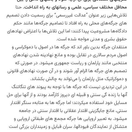
محافل مختلف سیاسی، علمی و رسانه‎ای به راه انداخت.
حتا
تلاش‌هایی زیر عنوان “عدالت غیررسمی” برای رسمیت دادن تصمیم
های جرگه‌های محلی به راه افتاد تا تصامیم جرگه‌ها مانند حکم
دادگاه‌ها مشروعیت پیدا کنند؛ اما این تلاش‌ها با اعتراض نهادهای
حقوق بشری و مدنی مواجه شده است.
منتقدان جرگه بدین باور اند که جرگه ها در اصول با دموکراسی و
اصول مردم سالاری در تقابل بوده و مانع نهادینه شدن نهادهای
منتخبی مانند پارلمان و ریاست جمهوری می‎شود. در صورتی که
تصمبم های جرگه ها الزام آور شوند و در آن صورت نهادهای قانونی
و دموکراتیک مثل پارلمان را می‌تواند به چالش بکشاند‌.
در این تردیدی نیست که جرگه ها با توجه به پیوند های تنگاتنگ
آنها با زنده گی سنتی و قبیله ای دیروز کارآمد بودند و از آنها برای حل
مسایل خود استفاده می‎کردند؛ اما جرگه ها به مثابهء سنگر اقتدار
سنتی، مانع جایگزینی اقتدار عقلانی با اقتدار سنتی در جامعه
می‎شود. به تعبیر اروپایی ها جرگه مجمع‎ های طبقاتی اروپایی و
متشکل از نمایندگان فیودال‎ها، سران قبایل و زمین‎داران بزرگی است