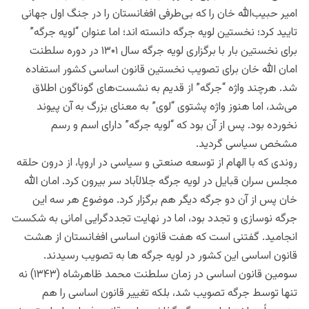
امیر حبیب‌الله خان را که بی‌طرفی افغانستان را در جنگ اول جهانی
تایید کرد؛ نخستین لویه جرگه دانسته اند؛ اما عنوان “لویه جرگه”
برای نخستین بار با برگزاری لویه جرگه سال ۱۳۰۱ در دوره سلطنت
امان‎ الله خان برای تصویب نخستین قانون اساسی کشور استفاده
شد. هرچند واژه “جرگه” از قدیم به نشست‌های گوناگون اطلاق
می‌شد، اما هنوز واژه پشتوی “لوی” به معنای بزرگ به آن پیوند
نخورده بود. پس از آن بود که “لویه جرگه” دارای اسم و رسم
مشخص سیاسی گردید.
روندی که با الهام از توسعه صنعتی و سیاسی در اروپا، از درون حلقه
مجلس سران قبایل در لویه جرگه جلال‎آباد سر بیرون کرد. امان‎ الله
خان پس از آن دو جرگه دیگر هم برگزار کرد. موضوع هر سه این
جرگه نوسازی و تجدد بود، اما در نهایت تجددگرایی امانی به شکست
انجامید. گفتنی است که‌ هفت قانون اساسی افغانستان از هشت
قانون اساسی این کشور در لویه جرگه‎ ها به تصویب رسیدند.
سومین قانون اساسی در زمان سلطنت محمد ظاهرشاه (۱۳۴۳) نه
تنها توسط جرگه تصویب شد، بلکه تغییر قانون اساسی را هم