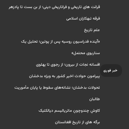
قرائت های تاریخی و فراتاریخی دینی؛ از بن بست تا پادزهر
فرقه تبهکاران اسلامی
علم تاریخ
«آینده فدراسیون روسیه پس از پوتین؛ تحلیل یک
سناریوی محتمل»
افسانه نجات از بیرون؛ از رجوی تا پهلوی
خبر فوری
پیرامون حوادث اخیر کشور به ویژه بدخشان
تحولات بدخشان؛ نشانه‌های سقوط یا پایان مأموریت
طالبان
کاوشِ چندو‌چونِ ماتریالیسم دیالکتیک
برگه های از تاریخ افغانستان