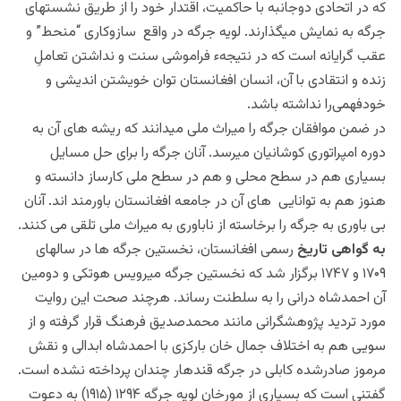
که در اتحادی دوجانبه با حاکمیت، اقتدار خود را از طریق نشست‎های
جرگه به نمایش می‎گذارند. لویه جرگه در واقع سازوکاری “منحط” و
عقب گرایانه است که در نتیجهء فراموشی سنت و نداشتن تعاملِ
زنده و انتقادی با آن، انسان افغانستان توان خویشتن‏ اندیشی و
خودفهمی‌را نداشته باشد.
در ضمن موافقان جرگه را میراث ملی می‎دانند که ریشه‎ های آن به
دوره امپراتوری کوشانیان می‎رسد. آنان جرگه را برای حل مسایل
بسیاری هم در سطح محلی و هم در سطح ملی کارساز دانسته و
هنوز هم به توانایی های آن در جامعه افغانستان باورمند اند. آنان
بی باوری به جرگه را برخاسته از ناباوری به میراث ملی تلقی می کنند.
به گواهی تاریخ
رسمی افغانستان، نخستین جرگه‎ ها در سال‎های
۱۷۰۹ و ۱۷۴۷ برگزار شد که نخستین جرگه میر‌ویس هوتکی و دومین
آن احمدشاه درانی را به سلطنت رساند. هرچند صحت این روایت
مورد تردید پژوهشگرانی مانند محمدصدیق فرهنگ قرار گرفته و از
سویی هم به اختلاف جمال خان بارکزی با احمدشاه ابدالی و نقش
مرموز صادرشده کابلی در جرگه قندهار چندان پرداخته نشده است.
گفتنی است که بسیاری از مورخان لویه جرگه ۱۲۹۴ (۱۹۱۵) به دعوت