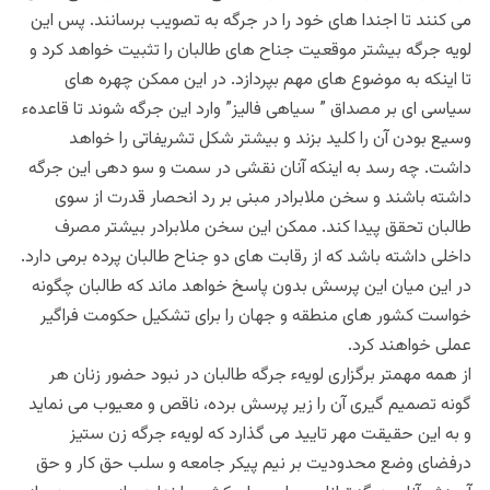
می کنند تا اجندا های خود را در جرگه به تصویب برسانند. پس این
لویه جرگه بیشتر موقعیت جناح های طالبان را تثبیت خواهد کرد و
تا اینکه به موضوع های مهم بپردازد. در این ممکن چهره های
سیاسی ای بر مصداق ” سیاهی فالیز” وارد این جرگه شوند تا قاعدهء
وسیع بودن آن را کلید بزند و بیشتر شکل تشریفاتی را خواهد
داشت. چه رسد به اینکه آنان نقشی در سمت و سو دهی این جرگه
داشته باشند و سخن ملابرادر مبنی بر رد انحصار قدرت از سوی
طالبان تحقق پیدا کند. ممکن این سخن ملابرادر بیشتر مصرف
داخلی داشته باشد که از رقابت های دو جناح طالبان پرده برمی دارد.
در این میان این پرسش بدون پاسخ خواهد ماند که طالبان چگونه
خواست کشور های منطقه و جهان را برای تشکیل حکومت فراگیر
عملی خواهند کرد.
از همه مهمتر برگزاری لویهء جرگه طالبان در نبود حضور زنان هر
گونه تصمیم گیری آن را زیر پرسش برده، ناقص و معیوب می نمايد
و به این حقیقت مهر تایید می گذارد که لویهء جرگه زن ستیز
درفضای وضع محدودیت بر نیم پیکر جامعه و سلب حق کار و حق