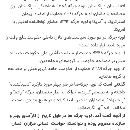
افغانستان و پاکستان؛ لویه جرگه ۱۳۸۸: هماهنگی با پاکستان برای
مصالحه با طالبان؛ لویه جرگه ۱۳۹۰: حمایت از امضای پیمان
استراتژیک با آمریکا و لویه جرگه ۱۳۹۲: امضای توافقنامه امنیتی با
آمریکا.
لویه جرگه در دو مورد سیاست‌های کلان داخلی حکومت‌های وقت را
مورد تایید قرار داده است:
۱. لویه جرگه ۱۳۶۸: حمایت از سیاست آشتی ملی حکومت نجیب‎الله
مبنی بر مصالحه حکومت با گروه‌های مجاهدین.
۲. لویه جرگه ۱۳۸۹: حمایت از حکومت حامد کرزی مبنی بر مصالحه
با گروه طالبان.
گفتنی است
که لویه جرگه‌ها در هر چهار مورد کارکرد “تاییدکننده”
داشته و نه تصمیم‎ گیرنده، چرا که به نظر منتقدان، جرگه “اراده” و
“پیشنهاد” زمامداران وقت را تایید کرده و در هیچ موردی تصمیم
مخالف اراده آنها نگرفته‌اند.
از آنچه گفته آمد، لویه جرگه ها در طول تاریخ از کارآمدی بهتر و
سازنده محروم بوده و نتوانسته خواست انسانی هزاران انسان