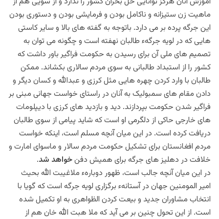
آموزش آنان هرگز توانایی حل بحران کشور را ندارد و از سویی هم از
ماهیت زن ستیزانه و ناکامل بودن و فرمایشی بودن و دستوری بودن
این جرگه پرده بر می دارد. باتوجه به گفته های بالا و سایر کاستی
هایی که در لویه جرگهء طالبان نهفته است و چگونه می توان به
تصمیم های ملی آن برای رسیدن به حکومت فراگیر باور داشت که
کشور را از استبداد طالبانی به سوی مردم سالاری بکشاند. ممکن
طالبان با وارد کردن چهره هایی مثل کرزی و عبدالله و کسان دیگر و
دادن مقام های سمبولیک به آنان در راستای خواست جهانی مبنی بر
فراگیر شدن حکومت بپردازند. دید و بازدید های کرزی با دیپلومات
های خارجی حاکی از دلگرمی او است که شاید پیامی از سوی طالبان
دریافت کرده است. در این میان آنچه مسلم است، اینکه خواست
مردم افغانستان برای تشکیل حکومت مردم سالار و ماسوای امارت و
خلافت در دهلیز های جرگه برای همیش دفن
خواهد شد
.
در این میان آنچه جالب است، ظهور دوبارهء ملاغیبت الله بحیث
امیر المومنین جهان در آستانهء برگزاری لویه جرگه است که گویا با
انتخاب مشاوران جدید و بیعت کردن الظواهری به او تکمیل شده
است. از این تحول چنین بر می آید که ملا هبت الله خان هم از