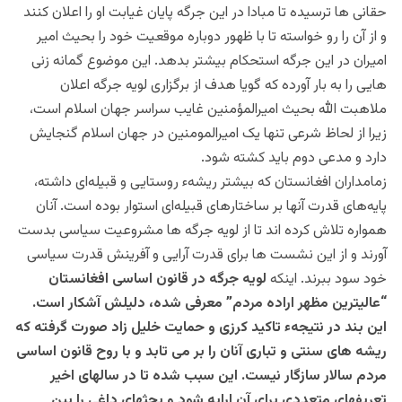
حقانی ها ترسیده تا مبادا در این جرگه پایان غیابت او را اعلان کنند
و از آن را رو خواسته تا با ظهور دوباره موقعیت خود را بحیث امیر
امیران در این جرگه استحکام بیشتر بدهد. این موضوع گمانه زنی
هایی را به بار آورده که گویا هدف از برگزاری لویه جرگه اعلان
ملاهبت الله بحیث امیرالمؤمنین غایب سراسر جهان اسلام است‌،
زیرا از لحاظ شرعی تنها یک امیرالمومنین در جهان اسلام گنجایش
دارد و مدعی دوم باید کشته شود.
زمامداران افغانستان که بیشتر ریشهء روستایی و قبیله‌ای داشته‌،
پایه‌های قدرت آنها بر ساختارهای قبیله‌ای استوار بوده است. آنان
همواره تلاش کرده اند تا از لویه جرگه ها مشروعيت سیاسی بدست
آورند و از این نشست ها برای قدرت آرایی و آفرینش قدرت سیاسی
خود سود ببرند. اینکه
لویه جرگه در قانون اساسی افغانستان
“عالی‎ترین مظهر اراده مردم” معرفی شده، دلیلش آشکار است.
این بند در نتیجهء تاکید کرزی و حمایت خلیل زاد صورت گرفته که
ریشه های سنتی و تباری آنان را بر می تابد و با روح قانون اساسی
مردم سالار سازگار نیست. این سبب شده تا در سال‎های اخیر
تعریف‎های متعددی برای آن ارايه شود و بحث‎های داغی را بین