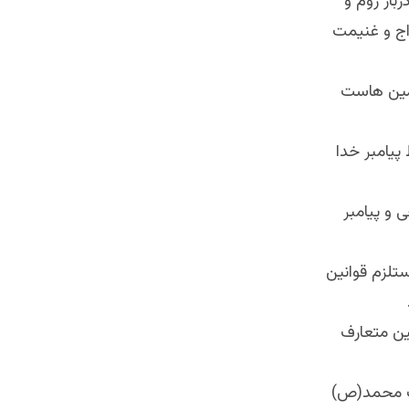
بار روم و
اج و غنیمت
همین هاست
پیامبر خدا
 و پیامبر
تلزم قوانین
نین متعارف
ت محمد(ص)