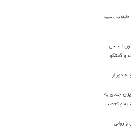
نون اساسی
ث و گفتگو
ه دور از
زان چماق به
ایه و تعصب
و روانی