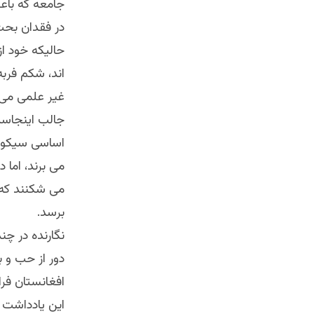
جامعه که باع
در فقدان بحث 
حالیکه خود از
اند، شکم فربه
غیر علمی می ز
جالب اینجاست 
اساسی سیکولا
می برند، اما 
می شکنند که 
برسد.
نگارنده در چن
دور از حب و 
افغانستان فرا
این یادداشت 