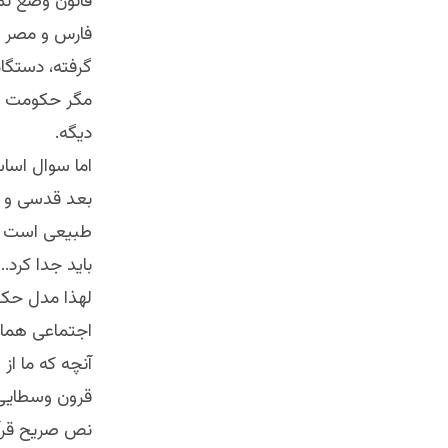
قانون وضع نمو
فارس و مصر ف
گرفته، دستگاه
مگر حکومت و 
دیگه.
اما سوال اسا
بعد قدسی و ال
طبیعی است که
باید جدا کرد..
لهذا مدل حکو
اجتماعی همان 
آنچه که ما از
قرون وسطایی 
نص صریح قرآ