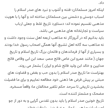
داد.
اینکه امروز مسلمانان؛ فتنه و آشوب و نبرد های صدر اسلام را
اسباب دوستی و دشمنی بین مسلمانان ساخته اند و آنها را با هویت
مذهبی تقسیم نموده اند؛ دستاورد تاریخ غلط و جعلی ارباب
سیاست و تجارتخانه های مذهبی می باشد.
باید بدانیم که در آنروزگار نه مذاهب اربعه اهل سنت وجود داشت و
نه مذاهب سه گانه اهل تشیع، آنها همگی اصحاب رسول خدا بودند
و بسیاری از آنها از فرماندهان و فاتحان بزرگ تاریخ اسلام و تاریخ
جهان ( مانند عمرو ابن عاص فاتح مصر، سعد ابن ابی وقاص فاتح
مدایین و خالد ابن ولید فاتح شام و ایران ) بشمار می روند.
بهتراست ما تاریخ صدر اسلام را بدون حب و بغض و قضاوت های
مبتنی بر پیش فرض ها ذهنی خود مطالعه نماییم و برای ما فضیلت
بخشیدن تاریخی تا سرحد حکم تکفیر مخالفان ما؛ واقعاً مسخره،
مضحک و مشمئز کننده است.
تاریخ خونین صدر اسلام را باید بدون تقدس گرایی و به دور از جو
احساسات مذهبی، ایمانی و عِرق دینی با دقت خواند.