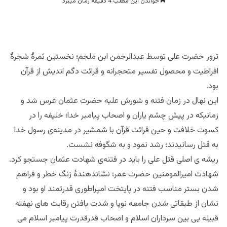
خواندن این مطلب 4 دقیقه زمان میبرد
ترور حضرت علی توسط عبدالرحمن ابن ملجم؛ نخستین ثمرهٔ شجرهٔ
افراطیت و محصول تفسیر متحجرانه و قرائت دگم اندیش از قرآن
بود.
این نهال در زمان فتنه و شورش علیه حضرت عثمان غرس شد و
زمانیکه در پیش چشم یاران و اصحاب پیامبر خدا؛ خلیفه را در
کسوت خلافت و حین قرائت قرآن با شمشیر در مدینه‌ی رسول خدا
به قتل رسانیدند؛ رشد نمود و به شگوفه نشست.
ریشه ی اصلی قتل علی را باید در فتنه‌ی شهادت عثمان جستجو کرد.
شهادت امیرالمومنین حضرت عمر؛ نشاندهندهٔ زنگ خطر و فراهم
شدن بستر مناسب فتنه در پایتخت امپراطوری قدرتمند او بود و
نشان از طبقاتی شدن جامعه نوپا و شدت یافتن رقابت های نهفته
قبیله یی بین سرداران اسلام و اصحاب قدرقدرت پیامبر اسلام می