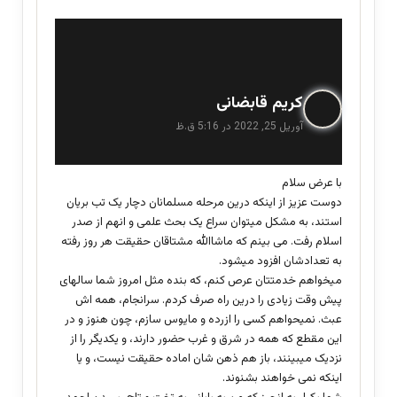
گ
کریم قابضانی
ف
آوریل 25, 2022 در 5:16 ق.ظ
ت
:
با عرض سلام
دوست عزیز از اینکه درین مرحله مسلمانان دچار یک تب بریان
استند، به مشکل میتوان سراع یک بحث علمی و انهم از صدر
اسلام رفت. می بینم که ماشاالله مشتاقان حقیقت هر روز رفته
به تعدادشان افزود میشود.
میخواهم خدمتتان عرص کنم، که بنده مثل امروز شما سالهای
پیش وقت زیادی را درین راه صرف کردم. سرانجام، همه اش
عبث. نمیحواهم کسی را ازرده و مایوس سازم، چون هنوز و در
این مقطع که همه در شرق و غرب حضور دارند، و یکدیگر را از
نزدیک میبینند، باز هم ذهن شان اماده حقیقت نیست، و یا
اینکه نمی خواهند بشنوند.