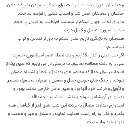
و عباسیان هزاران حدیث و روایت برای محکوم نمودن یا برائت دادن،
حاکمان و مخالفان جعل شد و اسباب تکفیر را فراهم ساخت.
ما برای نجات جهان اسلام از شمشیر افراطیت به غربال پر حجم
حدیث ضرورت عاجل و کامل داریم .
همچنان به بازنگری تاریخ صدر اسلام به دور از تقدس و ثواب
نیازمندیم.
اگر حب دینی را کنار بگذاریم و یک لحظه عصر امپراطوری حضرت
علی را به دقت مطالعه نماییم، به درستی در می یابیم که هیچ یک از
اصحاب رسول خدا( که معاصر عای بودند) از خطا و اشتباه مصؤن
نبودند و جنگ های خونین جمل و صفین و نهروان محصول تفسیر
و تأویل و قرائت خود آنها بود و هیچ عامل خارجی مانند: یهود و
نصاری در آن شامل نبوده و نقشی نداشتند،الحمدالله.
امیدوارم خداوند متعال به برکت این شب های قدر از گناهان همه
بگذرد و ما را به راه راست هدایت نماید؛ راه عشق و مهر و محبت و
تقوا و خرد و انسانیت.