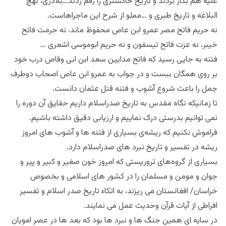
علیه هم بکار بردند و تاریخ خاکستری را رقم زدند…بلاذری، نهج
البلاغه و تاریخ طبری و …مملو از شرح این ماجراهاست.
نه حریم فاتح مصر عمرو ابن عاص محفوظ ماند، نه حرمت فاتح
خیبر، نه عزت فاتح تیسفون و نه حریم ابوموسی اشعری …
فتنه به جایی رسید که فاتح مدایین سعد ابن ابی وقاص درب خود
بر روی همگان ببست و در جواب به عمرو ابن عاص اصحاب دوطرف
جمل را باعث شروع آشوب و فتنه قتل عثمان دانست.
تا زمانیکه نگاه مقدس به تاریخ صدراسلام داریم حقایق آن دوره را
نمی توانیم بدرستی درک نماییم و ارزیابی دقیق داشته باشیم.
فراموش نکنیم که ریشه‌ی بسیاری از فتنه ها و آشوب های امروز
ریشه در تفسیر و تاریخ نبرد های صدراسلام دارد.
بسیاری از گروه‌های تروریستی که امروز خون صغیر و کبیر و پیر و
جوان و مومن و مسلمان را در کشور های اسلامی و بخصوص
خراسان/ افغانستان می ریزند، به اتکاء تاریخ صدر اسلام و تفسیر
افراطی از آیات قرآن وحدیث عمل می نمایند.
در سایه ای همین جنگ ها و نبرد ها بود که بعد ها در عصر امویان