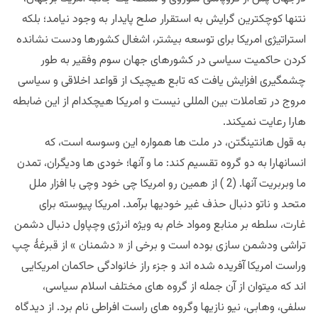
نتنها کوچکترین گرایش به استقرار صلح پایدار به وجود نیامد؛ بلکه
استراتیژی امریکا برای توسعه بیشتر، اشغال کشورها ودست نشانده
کردن حاکمیت سیاسی در کشورهای جهان سوم وفقیر به طور
چشمگیری افزایش یافت که تابع هیچیک از قواعد اخلاقی و سیاسی
مروج در تعاملات بین المللی نیست و امریکا هیچکدام از این ضابطه
هارا رعایت نمیکند.
به قول هانتینگتن، در ملت ها همواره این وسوسه است، که
انسانهارا به دو گروه تقسیم کند: ما و آنها؛ خودی ها ودیگران، تمدن
ما وبربریت آنها. (2 ) از همین رو امریکا چی خود وچی با افزار ملل
متحد و ناتو دنبال حذف غیر خودیها برآمد. امریکا پیوسته برای
غارت، سلطه بر منابع ومواد خام به ویژه انرژی وچپاول دنبال دشمن
تراشی ودشمن سازی بوده است و برخی از « دشمنان » از قبرغۀ چپ
وراست امریکا آفریده شده اند و جزء راز خانوادگی حاکمان امریکایی
اند که میتوان از آن جمله از گروه های مختلف اسلام سیاسی،
سلفی، وهابی، نیو نازیها وگروه های راست افراطی نام برد. از دیدگاه