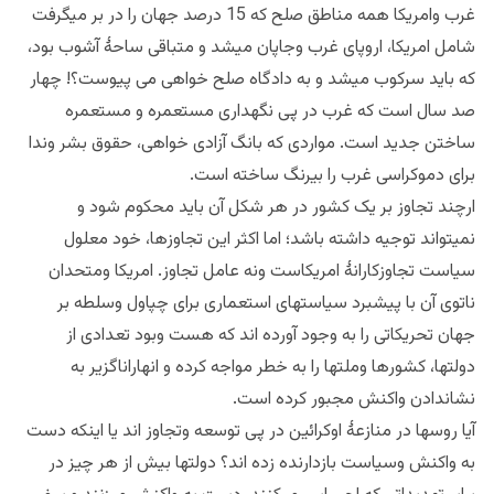
غرب وامریکا همه مناطق صلح که 15 درصد جهان را در بر میگرفت
شامل امریکا، اروپای غرب وجاپان میشد و متباقی ساحۀ آشوب بود،
که باید سرکوب میشد و به دادگاه صلح خواهی می پیوست؟! چهار
صد سال است که غرب در پی نگهداری مستعمره و مستعمره
ساختن جدید است. مواردی که بانگ آزادی خواهی، حقوق بشر وندا
برای دموکراسی غرب را بیرنگ ساخته است.
ارچند تجاوز بر یک کشور در هر شکل آن باید محکوم شود و
نمیتواند توجیه داشته باشد؛ اما اکثر این تجاوزها، خود معلول
سیاست تجاوزکارانۀ امریکاست ونه عامل تجاوز. امریکا ومتحدان
ناتوی آن با پیشبرد سیاستهای استعماری برای چپاول وسلطه بر
جهان تحریکاتی را به وجود آورده اند که هست وبود تعدادی از
دولتها، کشورها وملتها را به خطر مواجه کرده و انهاراناگزیر به
نشاندادن واکنش مجبور کرده است.
آیا روسها در منازعۀ اوکرائین در پی توسعه وتجاوز اند یا اینکه دست
به واکنش وسیاست بازدارنده زده اند؟ دولتها بیش از هر چیز در