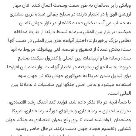
وبانکی را بر مخالفان به طور سفت وسخت اعمال کنند. آنان مهار
ارزهای قوی را در اختیار دارند؛ در سطح جهانی عمده ترین مشتری
به حساب می آیند؛ بخش عمده کالاهارا در بازار جهانی تامین
میکنند؛ بر بازار بین المللی سرمایه تسلط دارند؛ از قدرت مداخله
نظامی بزرگ برخوردارند؛ اختیار آبراهه های بین المللی در دست آنها
ست؛ بخش عمدۀ از تحقیق و توسعه فنی پیشرفته مربوط به آنها
ست؛ رسانه ها و ارتباطات بین المللی را کنترول میکند؛ صنایع
مربوط به سلاحهای پیشرفته در اختیار آنهاست. واز تمام این افزارها
برای تبدیل شدن امریکا به امپراتوری جهانی یکه تاز جهان سوء
استفاده میشود و عامل اصلی جنگها این مناسبات نا عادلانۀ بین
المللی است.
با همۀ آنچه در بالا تذکر داده شد، فرایند کند آهنگ رشد اقتصادی،
بحران ساختاری سرمایه داری وبحرانهای دورۀ سرمایه داری، امریکا
ومتحدان را واداشته است تا برای رفع بحران اقتصادی به جنگ، جهان
کشایی وتقسیم مجدد جهان دست بزنند. درحال حاضر روسیه