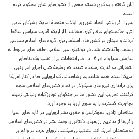
آنان گرفته و به کوچ دسته جمعی از کشورهای شان محکوم کرده
است.
پس از فروپاشی اتحاد شوروی، ایالات متحدۀ امریکا وشرکای غربی
اش، حاکمیتهای عرفی گرای مخالف را از اریکۀ قدرت سیاسی ساقط
کردند و میدان در کشورهای اسلامی برای گروه های اسلام سیاسی
وسلفی واگذاشته شد. در دولتهای غیر اسلامی حلقه های مربوط به
سازمان سیا وام.آی 6 . در طی انتخابات پر از تقلب وکودتاهای
انتخاباتی به قدرت رسانده شدند که وظیفۀ شان اجرای امر ونهی
امریکا است. همه شاهدیم وشاهدند، که اروپایی ها در کنار امریکا
برای براندازی نیروهای سیکولار در تمام کشورهای اسلامی سهم
گرفتند. تخریب این کشور ها در جنگهای تجاوزگرانه ونیابتی زمینه
مهاجرت گسترده را به سوی اروپا به وجود آورد.
مدافعان آزادی، دموکراسی و حقوق بشر اروپایی در قاره های آسیا
وافریقا از بدترین رژیمهای دکتاتوری وضد بشر در کشورهای اسلامی
که متحدان امریکا اند، پشتیبانی میکنند. اروپای غرب در واقع بر