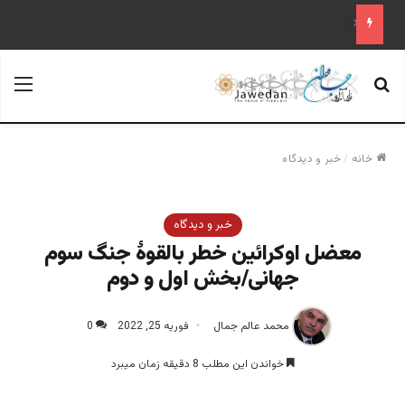
«آینده فدراسیون روسیه پس از پوتین؛ تحلیل یک سناریوی محتمل»
جستجو برای
منو
خانه
/
خبر و دیدگاه
خبر و دیدگاه
معضل اوکرائین خطر بالقوۀ جنگ سوم
جهانی/بخش اول و دوم
محمد عالم جمال
فوریه 25, 2022
0
خواندن این مطلب 8 دقیقه زمان میبرد