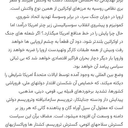
برابر تهدیداتی که احساس میکنند، دست به واکنش میزنند و سفر
بری نظامی روسیه به مرزهای اوکرائین از همین نوع واکنش است.
اروپا در دوران جنگ سرد، در برابر وسوسۀ تهدید اتحاد شوروی،
کمونیزم و پیشروی انقلاب سوسیالیستی زیر چتر امریکا درآمد؛ اما
حال چرا پایش را در خط منافع امریکا میگذارد.؟ اگر شعله های جنگ
در اوکرائین بلندتر شود، دود آن قطعاً به چشم اروپایی ها خواهد
رفت وبیش از همه طبقات کارگر وتهیدست اروپا را ضربه خواهد زد
واروپا بار دیگر دچار بحران فراگیر اقتصادی خواهد شد که بی ثباتی
سیاسی پیامد آن خواهد بود.
وضع بین المللی به وجود آمده توسط ایالات متحدۀ امریکا شرایطی را
دیکته میکند، که خصایص آن شکستن اقتدار دولتهای ملی، فروپاشی
کشورها، تشدید برخوردهای قبیله یی، قومی، دینی، مذهبی،
پیدایش دار ودسته جنایتکار، تروریسم سازمانیافته وتروریسم دولتی
است که معلول آن سیل آوراه گان و پناهنده گانی که هر روز بر
دامنه و وسعت آن افزوده میشود، است. مضاف برآن این سیاست
گسترش سلاحهای اتومی، گسترش تروریسم، کشتار ها وپاکسازیهای