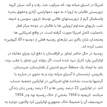
امریکا در اسیای میانه بود، که سرکوب شد. رفت و آمد سران گروه
تروریستی طالبان به اروپا « به مهد دموکراسی، آزادی وحقوق بشر»
واستقبال گرم از تروریستهای طالبی توسط ناروی، سویس و خیمه
شب بازیهای متداوم اروپایی ها با طالبان در دوحه مرکز قطر
باحمایت کامل امریکا صورت گرفته است. در واقع امریکایی ها
ومتحدان شان بالای سر تزارهای روسیه فعلی از دوسو « آلۀ گیوتین»
نصب کرده اند.
روسیه در حال حاضر تجاوز بر قزاقستان را دفع کرد وبرای مقابله در
اوکرائین وارد کارزار نبرد شده است. اگر بتواند این تجاوز را عقب بزند،
باید به ایجاد یک منطقۀ حریم امنیتی از بلغارستان، صربستان،
بلاروس، ارمنستان تا آسیای میانه بزند و به نحوی در مبارزه با
گرجیها ودست نشانده های امریکایی در اوکرائین تصفیه حساب
کند. در اوکرایین 22 درصد روس ها و 31 درصد روس زبان زندگی
میکنند. کریمیه تا 1954 بخشی از خاک روسیه بود ودر 1954
خروسچف آن را ضمیمۀ خاک جمهوری اوکرایین کرد واکنون دوباره به