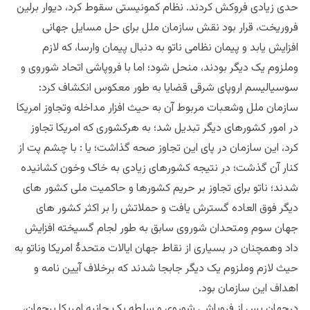
حدی زیادی فروکش کردند. نظام کمونیستی سقوط کرد، دیوار برلین
فروریخت، قرار بود نقش سازمان ملل برای حل مسایل جهانی
افزایش یابد و پیمان نظامی ناتو به دنبال پیمان وارسا، که لازم
وملزوم یک دیگر بودند، منحل شود؛ اما با فروپاشی اتحاد شوروی و
سوسیالیسم اروپای شرقی قضایا به طور معکوس انکشاف کرد:
سازمان ملل وشعبات مربوط آن به حیث افزار مداخله وتجاوز امریکا
در امور کشورهای دیگر تبدیل شد؛ به هرکشوری که امریکا تجاوز
کرد، این سازمان در پای این تجاوز صحه گذاشت؛ یا : با چشم پت از
کنار آن گذشت؛ در نتیجه کشورهای زیادی به خاک وخون کشانیده
شدند؛ ناتو برای تجاوز بر حریم کشورها و حاکمیت ملی کشور های
دیگر فوق العاده گسترش یافت و حملاتش را بر اکثر کشور های
جهان سوم ومتحدان شوروی سابق به طور لجام گسیخته افزایش
داد وهمچنان در بسیاری از نقاط جهان ایالات متحدۀ امریکا وناتو به
حیث لازم وملزوم یک دیگر جابجا شدند که برخلاف آیین نامه و
اهداف این سازمان بود.
درجهان پس از فروپاشی شوروی و سلطه یک جانبه امریکا برجهان،