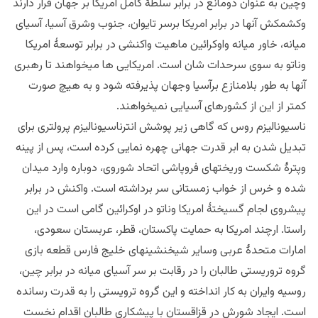
وچین به عنوان دومانع در برابر سلطۀ کامل امریکا بر جهان قرار دارند
وکشمکش آنها در برابر امریکا برسر تایوان، جنوب وشرق آسیا، آسیای
میانه، خاور میانه واوکرائین ماهیت واکنشی در برابر توسعۀ امریکا
وناتو به سوی سرحدات شان است. امریکایی ها میخواهند تا رهبری
آنها به طور بلامنازع برآسیا وجهان پذیرفته شود و به هیچ صورت
کمتر از این از کشورهای آسیایی نمیخواهند.
ناسیونالیزم روس که گاهی زیر پوشش انترناسیونالیزم پرولتری برای
تبدیل شدن به ابر قدرت جهانی چهره نمایی کرده است، پس از پینه
وپترۀ شکست وریختهای فروپاشی اتحاد شوروی، دوباره وارد میدان
شده و خرس از خواب زمستانی سر برداشته است. واکنش در برابر
پیشروی لجام گسیختۀ امریکا وناتو در اوکرائین گامی است در این
راستا. ارچند امریکا به حمایت پاکستان، قطر، عربستان سعودی،
امارات متحدۀ عربی وسایر شیخنشینهای خلیج فارس قطعه بازی
گروه تروریستی طالبان را در رقابت بر سر آسیای میانه در برابر چین،
روسیه وایران به کار انداخته و این گروه ترویستی را به قدرت رسانده
است. ایجاد شورش در قزاقستان با پیشکاری طالبان اقدام نخست