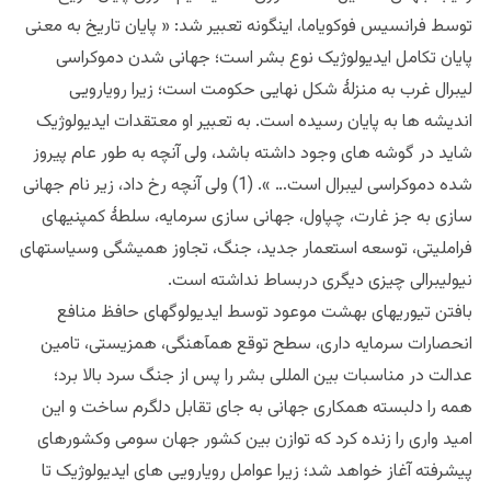
توسط فرانسیس فوکویاما، اینگونه تعبیر شد: « پایان تاریخ به معنی
پایان تکامل ایدیولوژیک نوع بشر است؛ جهانی شدن دموکراسی
لیبرال غرب به منزلۀ شکل نهایی حکومت است؛ زیرا رویارویی
اندیشه ها به پایان رسیده است. به تعبیر او معتقدات ایدیولوژیک
شاید در گوشه های وجود داشته باشد، ولی آنچه به طور عام پیروز
شده دموکراسی لیبرال است… ». (1) ولی آنچه رخ داد، زیر نام جهانی
سازی به جز غارت، چپاول، جهانی سازی سرمایه، سلطۀ کمپنیهای
فراملیتی، توسعه استعمار جدید، جنگ، تجاوز همیشگی وسیاستهای
نیولیبرالی چیزی دیگری دربساط نداشته است.
بافتن تیوریهای بهشت موعود توسط ایدیولوگهای حافظ منافع
انحصارات سرمایه داری، سطح توقع همآهنگی، همزیستی، تامین
عدالت در مناسبات بین المللی بشر را پس از جنگ سرد بالا برد؛
همه را دلبسته همکاری جهانی به جای تقابل دلگرم ساخت و این
امید واری را زنده کرد که توازن بین کشور جهان سومی وکشورهای
پیشرفته آغاز خواهد شد؛ زیرا عوامل رویارویی های ایدیولوژیک تا