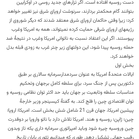
دست روسیه افتاده است. اگر تزارهای جدید روسی در اوکرایین
بتوانند گام محکمتر بردارند، سرنوشت اروپای شرق نیز تغییر خواهد
کرد؛ زیرا وقتی حاکمان اروپای شرق معتقد شدند که دیگر شوروی از
رژیمهای اروپای شرقی حمایت کرده نمیتواند، همه به امریکا وغرب
پیوستند. اگر این اعتقاد نسبت به ناتوانی امریکا وغرب در نتیجۀ ضد
حمله روسیه پیدا شود، این دولتهای زیر چتر غرب به زودی قبله بدل
خواهند کرد.
بخش اول
ایالات متحدۀ امریکا به عنوان سردمدارسرمایه سالاری بر طبق
دکتورین پس از جنگ سرد، برای سلطه کامل برجهان وتحکیم
مناسبات سلطه وتابعیت بر جهان باید حد اکثر توان نظامی روسیه و
توان اقتصادی چین را فلج کند. به گفتۀ کیسینجر وزیر خارجۀ
پیشین امریکا، جهان قرن 21 شامل شش بخش است. امریکا؛ اروپا؛
چین؛ ژاپن؛ روسیه و هند. امریکا تلاش دارد با ناتو واروپا بر دوقدرت
چین وروسیه چیره شود وباید امپراتوری سرمایه داری یکه تاز وبدون
رقیب جهانی تشکیل دهد. طوری که میدانیم تئوری پایان تاریخ