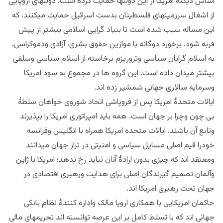
اساس دیکتۀ امریکا از این دولتها حمایت کرده است. دولتهای اروپایی
از اشغال سرزمینهای فلسطینان بدست اسرائیل حمایت میکنند، که
این مساله سبب شده است تا بنیاد گرایی اسلامی بیشتر از پیش
فربه شود. برخورد دوگانه با موازین حقوق بشری، آزادی ودموکراسی،
به اسلام گرایان سیاسی وتروریزم برخاسته از اسلام سیاسی وسلفی
بیشتر میدان داده است. این گروه ها در مجموع به سود امریکا
وسرمایه سالاری جهانی شمشیر زده اند.
ایالات متحدۀ امریکا پس از فروپاشی اتحاد شوروی خواهان سلطۀ
بی چون وچرا بر جهان است. همه باید امپراتوری امریکا را بپذیرند
وتابع آن باشند. ایالات متحده امریکا همراه با انگلیس وفرانسه
خودرا قیم اصلی مسایل سیاسی و امنیتی در تراز جهان میدانند
ومعتقد اند که چیزی بدون ارادۀ آنان نباید رخ ندهد؛ امریکا با ژاپن
وآلمان تصمیم گیرندگان اصلی برای هدایت ورهبری اقتصادی در
جهان تحت رهبری امریکا اند.
حاکمان امریکایی با همکاری اروپا مالک واداره کنندۀ نظام بانکی
جهانی اند که با تسلط کامل بر این عرصه توانسته اند تحریمهای مالی