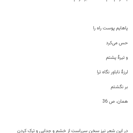
پاهایم پوست راه را
حس می‌کرد
و تیرۀ پشتم
لرزۀ ناباور نگاه ترا
بر نگشتم
همان، ص 36
در این شعر نیز سخن سرراست از خشم و جدایی و ترک کردن