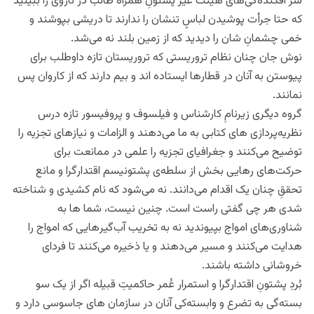
سر افکنده‌گی‌های هیئت‌ غیر پشتونِ همراه طالب در ناروی را ببینید
که حتا جرأت پوشیدن لباس‌ِِ تنشان را ندارند تا دریشی بپوشند و
خمی چشمانِ شان را دیدید که از زمین بلند نه می‌شد.
نوش جان چنان نظام تروریستی که تروریستان تازه داوطلب برای
پیوستن به آنان در قطارها ایستاده اند و بیم دارند که از کاروان پس
نمانند.
گروه دیگری زیرنامِ کارشناس و فیلسوف و پروفیسور تازه درس
نظریه‌پردازی های کتابی به ما می‌دهند و الزامات و نیازهای تجزیه را
توضیح می‌کنند و جغرافیای تجزیه را علمی در ممانعت برای
حرکت‌های رهایی بخش از سلطه‌ی پشتونیسم اقتدارگرا و مانع
تحققِ چنان یک اقدام می‌دانند. نه می‌شود که نام کشیدی و شناخته
شدی هر چی گفتی راست است. چنین نیست، شما ها به
شناوری‌های امواج بپیوندید نه به تخریب آب‌‌گیر‌هایی که امواج را
هدایت می‌کنند و مسیر می‌دهند و یا ذخیره‌ می‌کنند تا فردای
خروشانی داشته باشند.
بُردِ پشتونِ اقتدارگرا و استمرار عُمر حاکمیتِ قبیله اگر از یک سو
بسته‌‌گی به تضرع و وابسته‌کی آنان در سازمان های جاسوسی دارد و