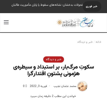
تحولات بدخشان؛ نشانه‌های سقوط یا پایان مأموریت طالبان
خبر فوری
جستجو برای
منو
خانه
/
خبر و دیدگاه
خبر و دیدگاه
سکوتِ‌ مرگ‌بار، بر استبداد و سیطره‌ی
هژمونی پشتونِ اقتدار‌گرا
محمد عثمان نجیب
فوریه 3, 2022
0
خواندن این مطلب 2 دقیقه زمان میبرد