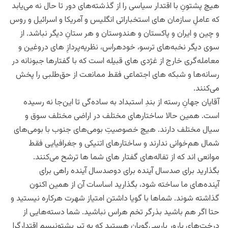
هیچ پشتونِ با اقتدار سیاسی را از گذشته‌های دور تا حال نه‌ می‌یابد
که عاملِ سازمان های استخباراتی انگلیس و آمریکا و اسرائیل و روس
و چین و ایران و پاکستان و هندوستان و هر ستانِ دیگر نباشد. از
سوی دیگر نخبه‌های ترسو، خودهراس، نظریه‌پردازِ های دروغین و
معامله‌گری خارج از غژدی های قبیله است که با گفتارها جبونانه در
رسانه‌ها و شبکه های اجتماعی فقط ممانعت از حق‌طلبی را پخش
می‌کنند.
آقایان جهانِ رسته از بندِ استبداد به ساده‌‌‌گی تا این‌جا نه رسیده
است. همین حالا ساختارهای مختلف در اراضی مختلف سوق و
سیال مختلف دارند. هیچ خصوصیتِ بومی‌های جنوب با بومی‌های
شمال هم‌خوانی ندارند و ساختارهای اتنیکی و جغرافیایی فقط
موانعی اند که از تفاله‌های گفتار های شما ها ترشح می‌کنند.
بگذارید برای صدسال آینده برای دوصدسال آینده راهی برای
آینده‌های ما ساخته شود، بگذارید اساسات آن از همین اکنون
گذاشته شوند. شماها با گویا داشتن امتیاز شهرت هرکاره نیستید و
حتا اگر هم باشید بذرگر تخم هراس نباشید. شما دسته‌هایی از
درخت‌های بارور پارسی‌گویان هستید که به تبرِ پشتونیسم اقتدارگرا