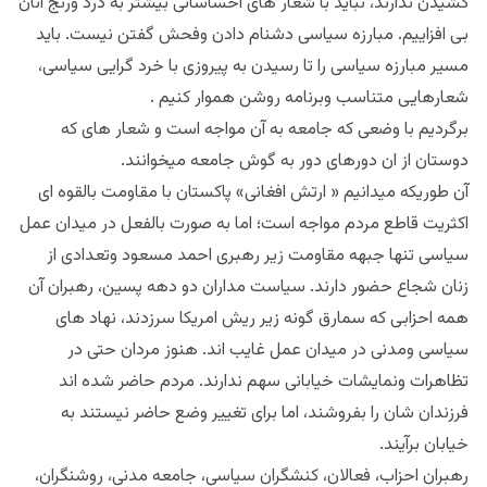
کشیدن ندارند، نباید با شعار های احساساتی بیشتر به درد ورنج آنان
بی افزاییم. مبارزه سیاسی دشنام دادن وفحش گفتن نیست. باید
مسیر مبارزه سیاسی را تا رسیدن به پیروزی با خرد گرایی سیاسی،
شعارهایی متناسب وبرنامه روشن هموار کنیم .
برگردیم با وضعی که جامعه به آن مواجه است و شعار های که
دوستان از ان دورهای دور به گوش جامعه میخوانند.
آن طوریکه میدانیم « ارتش افغانی» پاکستان با مقاومت بالقوه ای
اکثریت قاطع مردم مواجه است؛ اما به صورت بالفعل در میدان عمل
سیاسی تنها جبهه مقاومت زیر رهبری احمد مسعود وتعدادی از
زنان شجاع حضور دارند. سیاست مداران دو دهه پسین، رهبران آن
همه احزابی که سمارق گونه زیر ریش امریکا سرزدند، نهاد های
سیاسی ومدنی در میدان عمل غایب اند. هنوز مردان حتی در
تظاهرات ونمایشات خیابانی سهم ندارند. مردم حاضر شده اند
فرزندان شان را بفروشند، اما برای تغییر وضع حاضر نیستند به
خیابان برآیند.
رهبران احزاب، فعالان، کنشگران سیاسی، جامعه مدنی، روشنگران،