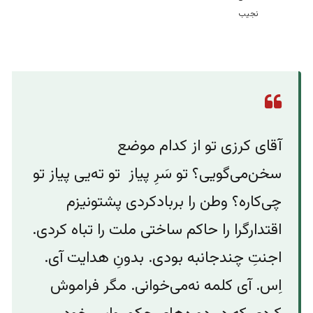
عثمان نجیب نماینده میان
آقای کرزی تو از کدام موضع
سخن‌می‌گویی؟ تو سَرِ پیاز تو ته‌یی پیاز تو
چی‌کاره؟ وطن را برباد‌کردی پشتونیزم
اقتدارگرا را حاکم ساختی ملت را تباه کردی.
اجنتِ چند‌جانبه‌ بودی.‌ بدونِ‌ هدایت آی.
اِس.‌ آی کلمه‌ نه‌می‌خوانی. مگر فراموش