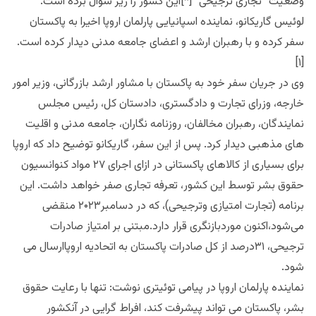
وضعیت” تجاری ترجیحی” [*]این کشور را زیر سوال برده است.
لوئیس گاریکانو، نماینده اسپانیایی پارلمان اروپا اخیرا به پاکستان
سفر کرده و با رهبران ارشد و اعضای جامعه مدنی دیدار کرده است.
[۱]
وی در جریان سفر خود به پاکستان با مشاور ارشد بازرگانی، وزیر امور
خارجه، وزرای تجارت و دادگستری، دادستان کل، رئیس مجلس
نمایندگان، رهبران مخالفان، روزنامه نگاران، جامعه مدنی و اقلیت
های مذهبی دیدار کرد. پس از این سفر، گاریکانو توضیح داد که اروپا
برای بسیاری از کالاهای پاکستانی در ازای اجرای ۲۷ مواد کنوانسیون
حقوق بشر توسط این کشور، تعرفه تجاری صفر خواهد داشت. این
برنامه (تجارت امتیازی وترجیحی)، که در دسامبر۲۰۲۳ منقضی
می‌شود،اکنون موردبازنگری قرار دارد.مبتنی بر امتیاز صادرات
ترجیحی، ۳۱درصد از کل صادرات پاکستان به اتحادیه اروپاارسال می
شود.
نماینده پارلمان اروپا در پیامی توئیتری نوشت: تنها با رعایت حقوق
بشر، پاکستان می تواند پیشرفت کند، افراط گرایی در آنکشور