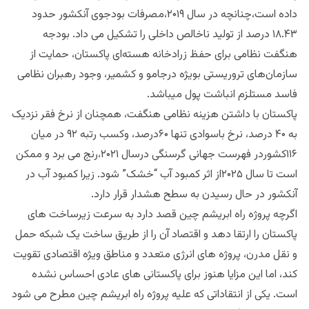
داده است،چنانچه در سال ۲۰۱۹،مصرفات بودجوی آنکشور حدود
۱۸.۴۳ درصد از تولید ناخالص داخلی را تشکیل می داد. بودجه
هنگفت نظامی برای حفظ زرادخانه هسته‌ای پاکستان، حمایت از
سازمان‌های تروریستی بویژه درجامو و کشمیر، وجود رهبران نظامی
فاسد مستلزم انباشت پول میباشد.
پاکستان با داشتن هزینه نظامی هنگفت، همچنان از نرخ فقر نزدیک
به ۴۰ درصد، نرخ باسوادی تنها ۶۰درصد، وکسب رتبه ۹۲ در میان
۱۱۶کشوردر فهرست جهانی گرسنگی درسال ۲۰۲۱،رنج می برد و ممکن
است تا سال ۲۰۲۵از اثر کمبود آب “خشک” شود. زیرا کمبود آب در
آنکشور در حال رسیدن به سطح هشدار قرار دارد.
اگرچه پروژه راه ابریشم چین قصد دارد به سرعت زیرساخت های
پاکستان را ارتقا دهد و اقتصاد آن را از طریق ساخت یک شبکه حمل
و نقل مدرن، پروژه های انرژی متعدد و مناطق ویژه اقتصادی تقویت
کند، اما این مزایا هنوز برای پاکستانی های عادی احساس نشده
است. یکی از انتقاداتی که علیه پروژه راه ابریشم چین مطرح می شود