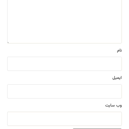
د
گ
ا
ه
*
نام
ایمیل
وب‌ سایت