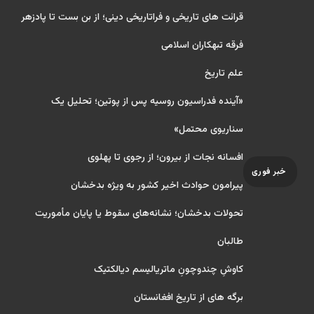
قرائت های تاریخی و فراتاریخی دینی؛ از بن بست تا پادزهر
فرقه تبهکاران اسلامی
علم تاریخ
«آینده فدراسیون روسیه پس از پوتین؛ تحلیل یک
سناریوی محتمل»
افسانه نجات از بیرون؛ از رجوی تا پهلوی
خبر فوری
پیرامون حوادث اخیر کشور به ویژه بدخشان
تحولات بدخشان؛ نشانه‌های سقوط یا پایان مأموریت
طالبان
کاوشِ چندو‌چونِ ماتریالیسم دیالکتیک
برگه های از تاریخ افغانستان