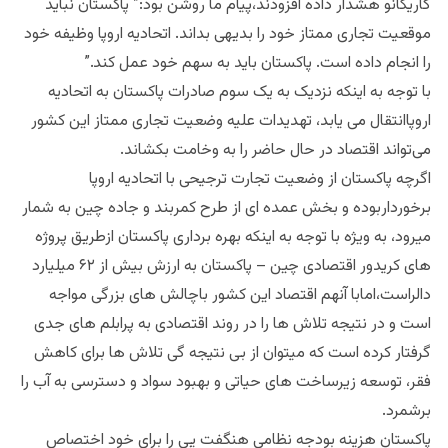
گاریکانو هشدار داده افزودند،پیام ما روشن بود:” پاکستان نباید
موقعیت تجاری ممتاز خود را بدیهی بداند. اتحادیه اروپا وظیفه خود
را انجام داده است. پاکستان باید به سهم خود عمل کند.”
با توجه به اینکه نزدیک به یک سوم صادرات پاکستان به اتحادیه
اروپاانتقال می یابد، تهدیدات علیه وضعیت تجاری ممتاز این کشور
می‌تواند اقتصاد در حال حاضر را به وخامت بکشاند.
اگرچه پاکستان از وضعیت تجارت ترجیحی با اتحادیه اروپا
برخورداربوده و بخش عمده ای از طرح کمربند و جاده چین به شمار
میرود، به ویژه با توجه به اینکه بهره برداری پاکستان ازطریق پروژه
های کریدور اقتصادی چین – پاکستان به ارزش بیش از ۶۲ میلیارد
دالراست،امابا آنهم اقتصاد این کشور باچالش های بزرگی مواجه
است و در نتیجه تلاش ها را در روند اقتصادی به پرابلم های جدی
گرفتار کرده است که میتوان از بی نتیجه گی تلاش ها برای کاهش
فقر، توسعه زیرساخت های حیاتی و بهبود سواد و دسترسی به آب را
برشمرد.
پاکستان هزینه بودجه نظامی هنگفت یی را برای خود اختصاص