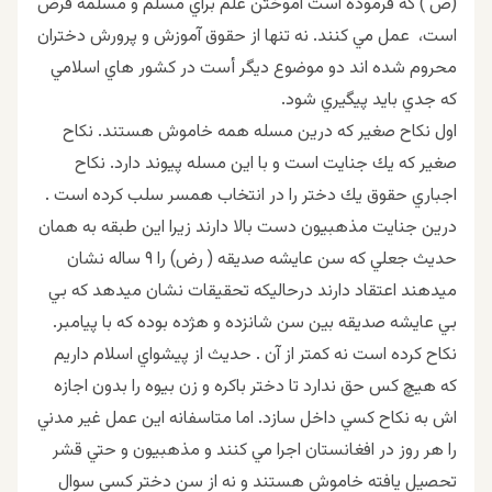
(ص ) كه فرموده است آموختن علم براي مسلم و مسلمه فرض
است، عمل مي كنند. نه تنها از حقوق آموزش و پرورش دختران
محروم شده اند دو موضوع ديگر أست در كشور هاي اسلامي
كه جدي بايد پيگيري شود.
اول نكاح صغير كه درين مسله همه خاموش هستند. نكاح
صغير كه يك جنايت است و با اين مسله پيوند دارد. نكاح
اجباري حقوق يك دختر را در انتخاب همسر سلب كرده است .
درين جنايت مذهبيون دست بالا دارند زيرا اين طبقه به همان
حديث جعلي كه سن عايشه صديقه ( رض) را ٩ ساله نشان
ميدهند اعتقاد دارند درحاليكه تحقيقات نشان ميدهد كه بي
بي عايشه صديقه بين سن شانزده و هژده بوده كه با پيامبر.
نكاح كرده است نه كمتر از آن . حديث از پيشواي اسلام داريم
كه هيچ كس حق ندارد تا دختر باكره و زن بيوه را بدون اجازه
اش به نكاح كسي داخل سازد. اما متاسفانه اين عمل غير مدني
را هر روز در افغانستان اجرا مي كنند و مذهبيون و حتي قشر
تحصيل يافته خاموش هستند و نه از سن دختر كسي سوال