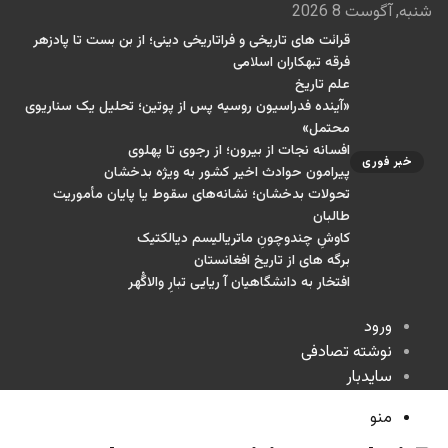
شنبه, آگوست 8 2026
قرائت های تاریخی و فراتاریخی دینی؛ از بن بست تا پادزهر
فرقه تبهکاران اسلامی
علم تاریخ
«آینده فدراسیون روسیه پس از پوتین؛ تحلیل یک سناریوی
محتمل»
افسانه نجات از بیرون؛ از رجوی تا پهلوی
خبر فوری
پیرامون حوادث اخیر کشور به ویژه بدخشان
تحولات بدخشان؛ نشانه‌های سقوط یا پایان مأموریت
طالبان
کاوشِ چندو‌چونِ ماتریالیسم دیالکتیک
برگه های از تاریخ افغانستان
افتخار به دانشگاهیان آ ریایی تبارِ والاگُهر
ورود
نوشته تصادفی
سایدبار
منو