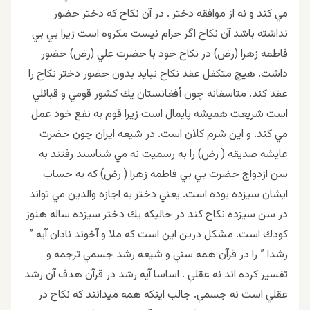
مي كند و نه از موافقه دختر . در آن نكاح كه دختر حضور
نداشته باشد آن نكاح اگر حرام نيست مكروه است زيرا بي بي
فاطمه زهرا (رض) در نكاح خود با حضرت علي (رض) حضور
داشت. هيچ متكفل عقد نكاح نبايد بدون حضور دختر نكاح را
عقد كند. متاسفانه چون أفغانستان يك كشور قومي و قبائلي
است شريعت هميشه پايمال است زيرا قوم به نفع خود عمل
مي كند. و اين شرم كلان است. در شيعه ايران چون حضرت
عايشه صديقه ( رض) را به رسميت نه مي شناسند رفتند به
سن ازدواج حضرت بي بي فاطمه زهرا ( رض) كه به حساب
ايشان سيزده بوده است. يعني دختر به اجازه والدين مي تواند
در سن سيزده نكاح كند در حاليكه يك دختر سيزده ساله هنوز
كودك است. مشكل درين اين است كه ملا و آخوند نادان آيه ”
رشدا ” را در قرآن همه سني و شيعه رشد جسمي ترجمه و
تفسير كرده اند نه عقلي . اساسا آيه رشد در قرآن هدف آن رشد
عقلي است نه جسمي. جالب اينكه همه ميدانند كه نكاح در