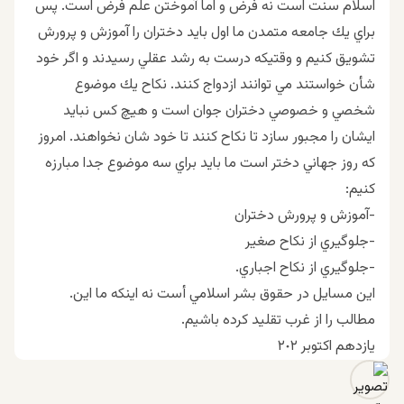
اسلام سنت است نه فرض و اما آموختن علم فرض است. پس
براي يك جامعه متمدن ما اول بايد دختران را آموزش و پرورش
تشويق كنيم و وقتيكه درست به رشد عقلي رسيدند و اگر خود
شأن خواستند مي توانند ازدواج كنند. نكاح يك موضوع
شخصي و خصوصي دختران جوان است و هيچ كس نبايد
ايشان را مجبور سازد تا نكاح كنند تا خود شان نخواهند. امروز
كه روز جهاني دختر است ما بايد براي سه موضوع جدا مبارزه
كنيم:
-آموزش و پرورش دختران
-جلوگيري از نكاح صغير
-جلوگيري از نكاح اجباري.
اين مسايل در حقوق بشر اسلامي أست نه اينكه ما اين.
مطالب را از غرب تقليد كرده باشيم.
يازدهم اكتوبر ٢٠٢