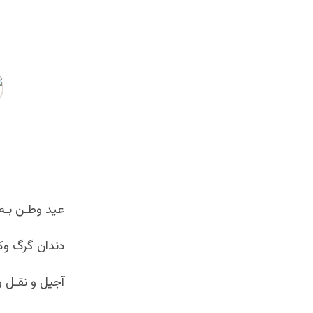
رسول پویان- شاعر
عید وطـن بـه 
دندان گرگ وک
آجیل و نقـل و