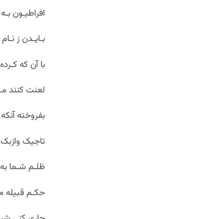
افراطیـون بـه
بـایـدن ز نـام
با آن که کـرد
لعنت کنند مـر
بفروخته آنکه 
تاجیک وازبک 
ظلـم شـما به 
حکـم قبیله م
جاری کنی شری