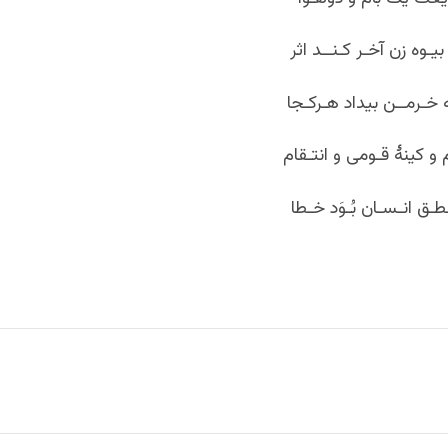
 بیـوه زن آخـر کـنــد اثر
 خـرمــن بیداد هـرکـجا
 و کینۀ قـومی و انتـقام
طـق انـسـان بُـوَد خـطا