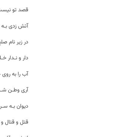
قصد تو نیست
آتش زدی بـه 
در زیر نام ص
دار و نـدار خـ
آب را به روی 
آری وطـن شـده
دیوان بـه سـر
قتل و قتال و