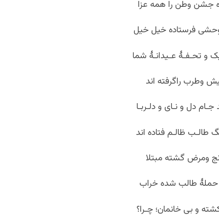
 جشن وطن را همه عزا
وحشی فرستاده خیل خیل
ک و تحـفـۀ عـیدانـۀ شما
یش وطرب راگرفته اند
ـام دل و نـای و دلـربـا
گ طالـب ظالـم فتاده اند
رنج ومرض گشته مبتلا
حملۀ طالب شده خراب
شته و بی خانمان؛ چـرا؟