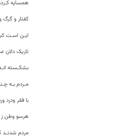
همسایه کـرده
کفتار و گرگ 
ایـن اسـت کی
تاریک دلان ع
بشکـسته انـد ج
مـردم بـه چـن
با فقر ودرد و
هرسو وطن ز 
مردم شدنـد ک