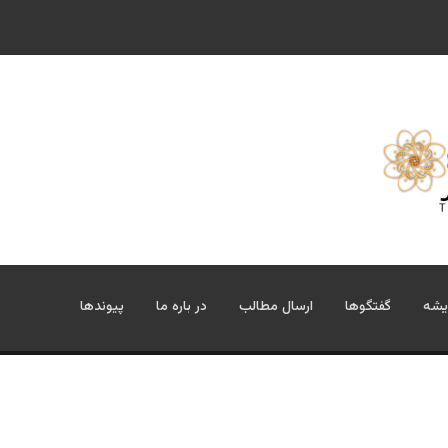
یشه
گفتگوها
ارسال مطالب
در باره ما
پیوندها