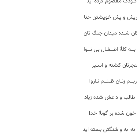
کـودک معصوم کرده اید
یش و پش خویشتن حنا
کان شـده میدان جنگ تان
بــه کلۀ اطــفـال بی نــوا
 خنجرتان کشته و اسـیر
یــم زنـان ظـلــم نـاروا
طالب و داعش شده زیاد
ون شده بر گونۀ خدا
نه، به واشنگتن بسته اید