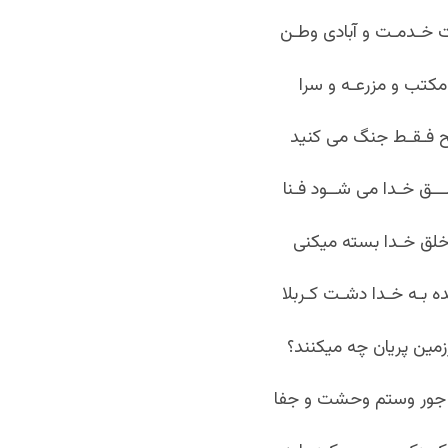
 خـدمـت و آبادی وطـن
مکتب و مزرعـه و سرا
لح فـقـط جنگ می کنید
لـــق خـدا می شــود فـنا
خلق خـدا بسته می‏کنی
 بـه خـدا دشـت کـربلا
زمین پریان چه می‏کنند؟
 جور وستم وحشت و جفا