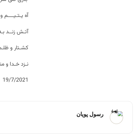
آه یـتـیــــم و
آتـش زنــد بـه
کشـتار و ظلـم
نـزد خـدا و من
19/7/2021
رسول پویان