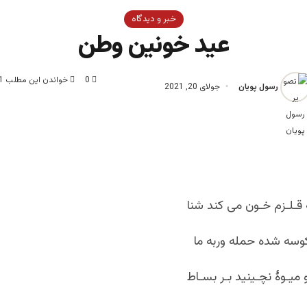
خبر و دیدگاه
عید خونین وطن
0
خواندن این مطلب 1 دقیقه زمان میبرد
رسول پویان
جولای 20, 2021
 با رسالت
قـلـزم خـون می کند شنا
وسه شده حمله وربه ما
 میـوۀ نچـینید بـر بسـاط