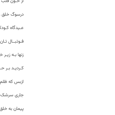
از خـون قلب 
درسوگ خلق ر
عـیدگاه کـود
فـوتبــال تـان 
زن‏ها بـه زیـر
کـردیـد بـر حـر
ازبس که ظلم 
جاری سرشک خ
پیمان به خلق 