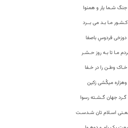
 جنگ شـما یار و همنوا
 کـشـور مـا بـد می بــرد
ه دوزخی فردوسِ باصفا
دم مـا تا بـه روز حـشـر
خـاک وطـن را در خـفا
وهزاره میکُشی زکین
گـرد جهان گـشـته رسوا
عـنی اسـلام تان شـدسـت
عت یک بام و دوهـوا