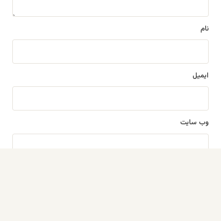
*
نام
ایمیل
وب‌ سایت
دک
با