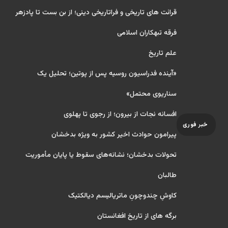
قرائت های تاریخی و فراتاریخی دینی؛ از بن بست تا پادزهر
فرقه تبهکاران اسلامی
علم تاریخ
«آینده فدراسیون روسیه پس از پوتین؛ تحلیل یک
سناریوی محتمل»
افسانه نجات از بیرون؛ از رجوی تا پهلوی
خبر فوری
پیرامون حوادث اخیر کشور به ویژه بدخشان
تحولات بدخشان؛ نشانه‌های سقوط یا پایان مأموریت
طالبان
کاوشِ چندو‌چونِ ماتریالیسم دیالکتیک
برگه های از تاریخ افغانستان