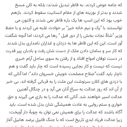
که جامه عوض کردند، به قاطر تبدیل شدند؛ بلکه به کلی مسخ
شدند و بدتر از بوزینه های از مقام انسانیت سقوط کردند. بازهم
خوب یود که این اسپ ها یک باره قاطر نمی شدند و اکنون می
توانستند با “یک و نیم خانه خیز” بر حوادث غلبه می کردند و با حفظ
وزیر “شاۀ نجات بخش را از دور فیل ” رها می کردند؛ اما آنچه شگفت
آور است، این که این قاطر ها به دزدان و غداران نامداری بدل شدند
که کار سر و سامان دادن ملک از دست شان رفت و بادبان پیر قدرت
در دست توفان امواج افتاد و از رفتن به سوی ساحل آرام خبری
نیست که نیست و کار بجایی رسیده است که چار باید گفت و هم
ناچار باید گفت”صلاح مصلحت خویش خسروان داند”؛ اما آنانی که
با دزدی های کلان سرنوشت این ملت را به قربانی گرفته اند، بی خبر
از آن اند که روز عدالت به سراغ آنان می آید و در چنگال آهنین
عدالت اسیر خواهند شد. آنانی که عدالت را به بازی می گیرند و حق
خواری و ستم روایی به عادت همیشگی شان بدل شده است. باید
آگاه باشند که عدالت را برای همیش نمی توان به چوبۀ دار آویخت؛
زیرا عدالت فریاد ابدی تاریخ است که با جنگ قابیل برضد هابیل آغاز