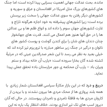
مانده، بحث عدالت جهانی اهمیت بسزایی پیدا کرده است؛ اما جنگ
های کشورهای بزرگ مثل امریکا در افغانستان و عراق و سوریه و
کشورهای دیگر رفتن به سوی عدالت جهانی را سخت زیر پرسش
برده است؛ زیرا کشورهای پیشرفته به خود اجازه هرگونه تاراج و
غارت کشورهای جهان سوم را داده اند و انواع ظلم ها و بی عدالتی
ها را در حق آنها هنوز هم اعمال می کنند. قدرت های جهانخوار
چنان دندان های شان را برای کندن گوشت و پوست کشور های
ناتوان و درگیر در جنگ زیر ساطور مبارزه با تروریزم تیز کرده اند که
خیلی بعید به نظر می رسد تا این شعر صدرالدین عینی که در مرثیۀ
کشته شده گان
بخارا سروده است: «
یارب آن خانه بیداد و ستم
ویران باد – یارب آن محکمه ی جور مزارستان باد» تحقق عملی پیدا
نماید.
دریغ و درد
که در این بازار مکارۀ سیاسی افغانستان شمار زیادی
با
همه
بلند پروازی ها از محک مردی ها بیرون نشدند و با بریدن از
کاروان مردی ها به قافلۀ نامردی و نامردان پیوستند. در حالی که آنان
دیروز اسب های تک تیر اندازی بودند، خلاف انتظار یک باره نه این