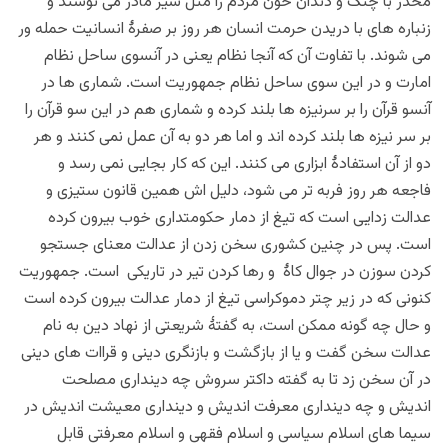
مخدر با چنگ و دندان خون مردم را مثل شیر مادر می نوشند و
زنباره های با دریدن حرمت انسان هر روز بر صفرۀ انسانیت حمله ور
می شوند. با تفاوت آن که آنجا نظام یعنی در آنسوی ساحل نظام
امارت و در این سوی ساحل نظام جمهوریت است. شماری ها در
آنسو قرآن را بر سرنیزه ها بلند کرده و شماری هم در این سو قرآن را
بر سر نیزه ها بلند کرده اند و اما هر دو به آن عمل نمی کنند و هر
دو از آن استفادۀ ابزاری می کنند. این که کار بجایی نمی رسد و
فاجعه هر روز فربه تر می شود، دلیل اش همین قانون ستیزی و
عدالت زدایی است که تیغ از دمار حکومتداری خوب بیرون کرده
است. پس در چنین کشوری سخن زدن از عدالت معنای جستجو
کردن سوزن در جوال کاۀ و رها کردن تیر در تاریکی است. جمهوریت
کنونی که در زیر چتر دموکراسی تیغ از دمار عدالت بیرون کرده است
و حال چه گونه ممکن است، به گفتۀ شریعتی از نهاد دین به نام
عدالت سخن گفت و یا از بازگشت و بازنگری دینی و قراات های دینی
در آن سخن زد تا به گفته داکتر سروش چه دینداری مصلحت
اندیش و چه دینداری معرفت اندیش و دینداری معیشت اندیش در
سیما های اسلام سیاسی و اسلام فقهی و اسلام معرفتی قابل