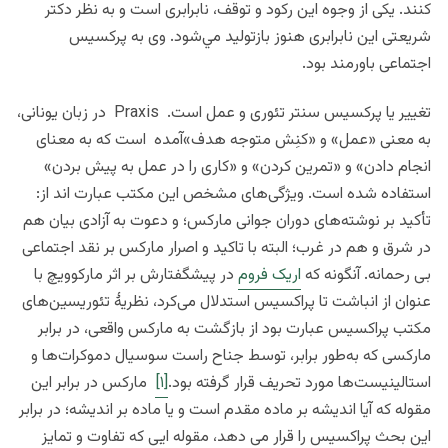
كنند. يكی از وجوه اين ركود و توقف، نا‌برابری است و به نظر دكتر
شريعتی اين نابرابری هنوز بازتوليد
مي‌شود. وی به پرکسیس
اجتماعی باورمند بود.
تغییر یا پرکسیس
سنتر تئوری و عمل است. Praxis در زبان یونانی،
به معنی «عمل» و «کنِش متوجه هدف»آمده است که به معنای
انجام دادن» و «تمرین کردن» و «کاری را در عمل به پیش بردن»
استفاده شده است.
ویژگی‌های
مشخص این مکتب عبارت اند از:
تأکید بر نوشته‌های دوران جوانی مارکس؛ و دعوت به آزادی بیان هم
در شرق و هم در غرب؛ البته با تاکید و اصرار مارکس بر نقد اجتماعی
بی رحمانه. آنگونه که
اریک فروم
در پیشگفتارش بر اثر مارکوویچ با
عنوان از انباشت تا پراکسیس استدلال می‌کرد، نظریهٔ تئوریسین‌های
مکتب پراکسیس عبارت بود از بازگشت به مارکس واقعی، در برابر
مارکسی که به‌طور برابر، توسط جناح راست سوسیال دموکرات‌ها و
استالینیست‌ها مورد تحریف قرار گرفته بود.
[۱]
مارکس
در برابر این
مقوله که آیا اندیشه بر ماده مقدم است و یا ماده بر اندیشه؛ در برابر
این بحث پراکسیس را قرار می دهد، مقوله ایی که تفاوت و تمایز