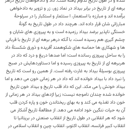
شده و در طول تاریخ تداوم یافته است. داد و دادخواهان تاریخ درهر
برهه ای از تاریخ در برابر بیداد در نماد زور، زر و تزویر به دادخواهی
برآمده اند و مبارزه با استعمار، ا ستثمار و استکبار را در سرلوحۀ
مبارزاتی شان قرار داده اند.
هرچند
داد در طول تاریخ به گونۀ
خستگی ناپذیر برضد بیداد رزمیده است و به پیروزی های شایان و
چشم گیری هم رسیده است، با آنکه درهر برهه ای از تاریخ با قربانی
ها و شهکاری ها حماسه های شکوهمند آفریده و ذورق شکستۀ داد
را به ساحل پیروزی رسانده است؛ اما صدها دریغ و درد که داد در
هربرهه ای از تاریخ به پیروزی رسیده و اما دستاوردهایش در صبح
پیروزی بوسیلۀ بیداد به غارت رفته است. از همین رو است که تاریخ
را نبرد داد با بیداد خوانده اند که داد در هر زمانی خون می دهد و اما
بیداد خونش را می مکد. این که داد قلب تاریخ و بیداد خون تاریخ
خوانده شده چندان ناموجه نیست؛ زیرا اژدهای بیداد در هر زمانی از
خون داد تغذیه می کند و به بهای ریختاندن خون و پاره کردن قلب
آن به حیات ننگین خود ادامه می دهد. از مطالعۀ تاریخ آشکار می
شود که هر انقلابی در طول تاریخ از انقلاب صنعتی در بریتانیا تا
انقلاب کبیر فرانسه، انقلاب اکتوبر، انقلاب چین و انقلاب اسلامی در