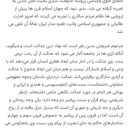
خلفای اموی وعباسی پروسۀ حکومت سازی بحیث اصل مدنی به
تجربه گرفته می شد. بدور نبود که جهان اسلام قرن ها پیش از
اروپایی ها نظام مردم سالاری را تجربه می کردند که امروز امارت
طالبانی و جمهوری اسلامی ولایت فقیه مدار ایران تفالۀ آن تلقی می
شد.
مرحوم شریعتی
بدین باور است که نهاد دین عدالت است و میگوید،
آنگاه کژی ها در جامعه آغاز می شود که عدالت از آن رخت برمی
بندد. وی عدالت را در كنار ساير ابعاد فطری انسان قرار مي‌دهد كه با
وحی و اسلام ناسازگار نيست و هم ميان اين ابعاد متنوع با عدالت
و آزادی سازگاری برقرارمي‌كند. عدالت دردنيای باستان وجوه مفهومی
متقاوتی داشته‌است، سنت‌های كنفو‌سيوسی و هندی و ايرانی و
يونانی هر كدام در مورد عدالت نگاهی خاص داشته‌اند. ازنظر
شریعتی، پيام قرآن و سنت پيامبر دو وجه دارد: يكی وجه روحانی و
ديگری و جه تاريخی و صوری آن است كه بسيار تنزل يافته تر از روح
آن است، اما در قرون پس از پيامبر به خصوص قرون سوم و چهارم
ساختارهای حاكم به جای تبعيت از پيام وی، سنت وی رامعكو‌س می