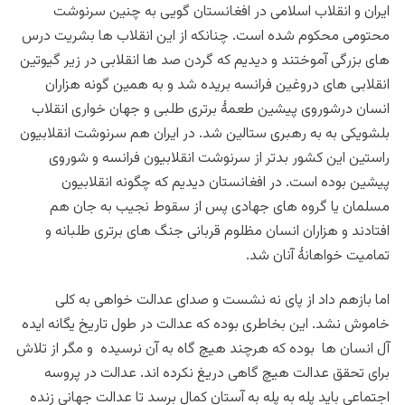
ایران و انقلاب اسلامی در افغانستان گویی به چنین سرنوشت
محتومی محکوم شده است. چنانکه از این انقلاب ها بشریت درس
های بزرگی آموختند و دیدیم که گردن صد ها انقلابی در زیر گیوتین
انقلابی های دروغین فرانسه بریده شد و به همین گونه هزاران
انسان درشوروی پیشین طعمۀ برتری طلبی و جهان خواری انقلاب
بلشویکی به به رهبری ستالین شد. در ایران هم سرنوشت انقلابیون
راستین این کشور بدتر از سرنوشت انقلابیون فرانسه و شوروی
پیشین بوده است. در افغانستان دیدیم که چگونه انقلابیون
مسلمان یا گروه های جهادی پس از سقوط نجیب به جان هم
افتادند و هزاران انسان مظلوم قربانی جنگ های برتری طلبانه و
تمامیت خواهانۀ آنان شد.
اما بازهم داد از پای نه نشست و صدای عدالت خواهی به کلی
خاموش نشد. این بخاطری بوده که
عدالت در طول
تاریخ یگانه ایده
آل انسان ها بوده که هرچند هیچ گاه به آن نرسیده و مگر از تلاش
برای تحقق عدالت هیچ گاهی دریغ نکرده اند. عدالت در پروسه
اجتماعی باید پله به پله به آستان کمال برسد تا عدالت جهانی زنده