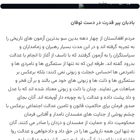
مهرالدین مشید
بادبان پیر قدرت در دست توفان
مردم افغانستان از چهار دهه بدین سو بدترین آزمون های تاریخی را
به تجربه گرفته اند و در ابن مدت بسیار رهبران و زمامداران و
سیاستگران را به آزمون گرفتند که
با تاسف
از آغاز تا انجام با عدالت
بدرود گفته اند. طرفه این که نه تنها از ستمگری ها و نامردی ها و
نامردمی ها احساس خجلت و زبونی نمی کنند؛ بلکه برعکس بر
ستمگری ها و ذلت ها و زبونی های خود می بالند و بر آن فخر و
مباهات می نمایند. چنان با ذلت و زبونی معتاد شده اند که با عدل
و داد پشت داده و عدالت را به چوبهء دار آویخته اند. آنان بجای
صدور فرمان برای حاکمیت قانون و تامین عدالت اجتماعی برعکس با
چشم پوشی از جنایت های مفسدان نامدار و آفتابی فرمان
محکومیت داد و حمایت از مفسدان و دزدان را صادر می کنند. آنان
نه تنها این همه ناروایی ها را در حق داد و دادخواهی و عدالت روا
داشته اند؛ بلکه بدتر از آن داد را به زنجیر کشیده و عدالت را به