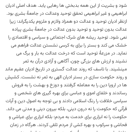
شود و بشریت از این همه بدبختی ها رهایی یابد. هدف اصلی ادیان
ابراهیمی و غیر ابراهیمی تحقق توحید وعدالت در جامعۀ بشری بود.
ازنظر ادیان توحید و عدالت دو همزاد ولازم و ملزوم یکدیگراند؛ زیرا
عدالت بدون توحید و توحید بدون عدالت در جامعۀ بشری پیاده
نمی شود. توحید ریشه های شرک اجتماعی و سیاسی و اقتصادی را
خشک می کند و بستر را برای به کرسی نشستن عدالت فراهم می
نماید. در مزرعۀ توحید است که درخت عدالت به بار و برگ می
نشیند و ارزش های بزرگی چون، آگاهی و آزادی درآن به ثمر
مینشیند. با تاسف که روند عدالت گستری در تاریخ ادیان عقیم ماند
و روند حکومت سازی در بستر ادیان الهی به ثمر نه نشست. کشیش
ها در اروپا دین را به معامله گرفتند و دوزخ و بهشت را به فروش
رساندند و خلفای اموی و عباسی برای بهره گیری های شخصی و
سیاسی خلافت را رنگ اسلامی دادند و بی توجه به اصول دین و آیات
قرآنی که حکومت را نه درون دینی، بلکه بیرون دینی و مدنی می داند.
حکومت را نه ابزاری برای خدمت به مردم؛ بلکه ابزاری برای عیاشی و
فحاشی و سرکوب و بهره کشی از مردم تلقی کردند. هرگاه در زمان