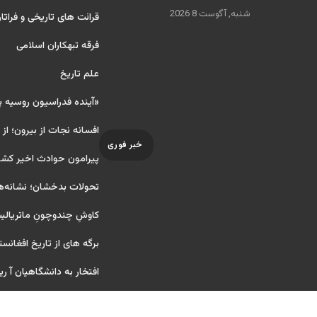
شنبه, آگوست 8 2026
قرائت های تاریخی و فراتا
فرقه تبهکاران اسلامی
علم تاریخ
«آینده فدراسیون روسیه 
افسانه نجات از بیرون؛ از
خبر فوری
پیرامون حوادث اخیر کشو
تحولات بدخشان؛ نشانه‌ه
کاوشِ چندو‌چونِ ماتریال
برگه های از تاریخ افغانست
افتخار به دانشگاهیان آ ریایی