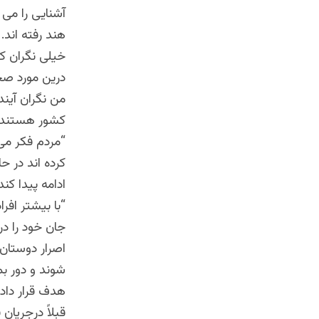
آشنایی را می 
هند رفته اند
.
خیلی نگران ک
درین مورد ص
من نگران آیند
کشور هستند و
“
مردم فکر می
ادامه پیدا ک
“
با بیشتر افر
جان خود را د
اصرار دوستان 
شوند و دور بم
هدف قرار دادن
قبلاً در‌جریان فصل های تاریک