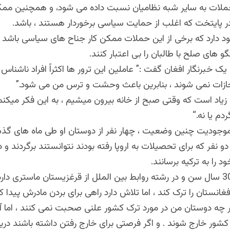
حملات به سایر شبه نظامیان نسبت داده می شود، و همچنین ممکن
در پایتخت که اغلب از حمایت سیاسی برخوردار هستند ، باشد
.
 دارد که برخی از این حملات ممکن کار جناح های سیاسی باشد که
گو های صلح با طالبان را بی اعتبار کنند
.
 یک خبرنگار افغان گفت :” عاملین این ترور ها اکثراً افراد ناشنا
ازات نمی شوند ، بنابرین باعث وحشت و ترس من می شود
”.
 زیاد است که وقتی صبح از خانه بیرون میشیم ، به این فکر میکنم
ردم یا نه
“.
موجودیت چنین وضعیت ، چهار نفر از دوستان او طی ماه های گذش
دو نفر که برای تحصیلات به اروپا رفته بودند نتوانستند برگردند و د
 را به ترکیه برسانند
.
این خانم که 30 سال سن و در رشته روابط بین الملل از قرغزیستان ماستری د
نستان را ترک کند ، اما تلاش دارد راهی برای بردن مادرش پیدا ک
 چه دوستان من در مورد ترک کشور علنی صحبت نمی کنند ، اما آن
 کشور خارج شوند . و اگر فرصتی برای خارج رفتن داشته باشند دری