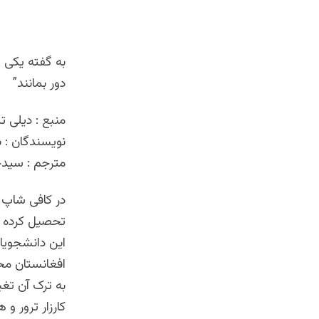
به گفته یکی ا
دور بمانند
”
منبع : دیلی ت
نویسندگان : ب
مترجم : سیدج
در کافی شاپ 
تحصیل کرده ا
این دانشجویا
افغانستان مح
به ترک آن تغی
کارزار ترور و