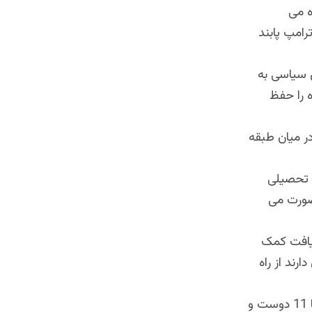
ه می
رامپ پابند
 سیاسی به
 را حفظ
در میان طبقه
س تحصیلی
 صورت می
ریافت کمک
رند از راه
شهرزاد اکبر ، رئیس کمیسیون حقوق بشر افغانستان ، گفت که او شخصاً 10 یا 11 دوست و