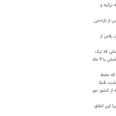
 ترکیه و
 از ناراحتی
 رفتن از
انی که ترک
کرده اند در حال انتظار برای بهتر شدن وضعیت هستند و اگر این حالت موقتی شش یا 9 ماه
 که حفظ
شت. قبلا
 از کشور دور
ا این اتفاق