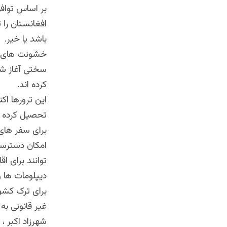
بر اساس توافق
افغانستان را 
باشد یا خیر
.
خشونت های طا
سختی آغاز شد
کرده اند
.
این ترورها اک
تحصیل کرده 
برای سفر های
امکان دسترسی 
توانند برای 
دیپلومات ها و
برای ترک کشور
غیر قانونی به 