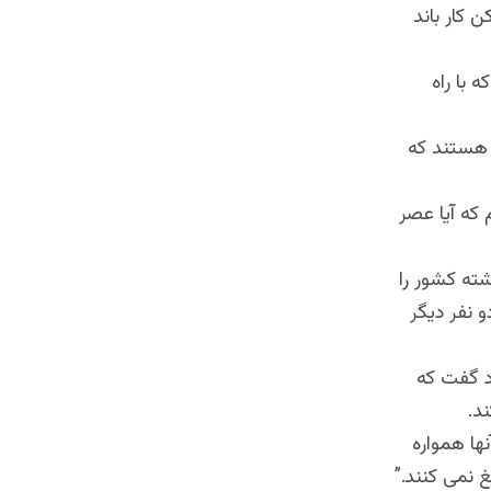
 کار باند
 با راه
س هستند که
 که آیا عصر
ته کشور را
و نفر دیگر
ارد گفت که
ند
.
ها همواره
غ نمی کنند
”.