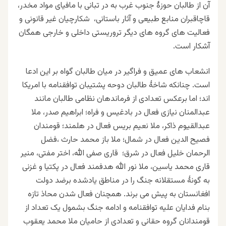
آن از طالبان حوزۀ جنوب غرب به در تبانی با مافیای مواد مخدر،
قاچاقبران منابع طبیعی و آثار باستانی، شکارچیان غیر قانونی و
فعالیت های گروه های دیگر تروریستی داخلی و خارجی همگان
آشکار است.
انشعاب های عمیق
و فراگیر در میان طالبان گواه بر این ادعا
است. چنانکه شاخۀ طالبان دوحه پشتیبان توافقنامه با امریکا
اند؛ اما برعکس تعدادی از فرماندهان نظامی طالبان مانند
عبدالمنان نیازی فعال در بادغیس و فراه؛ ابراهیم صدر، ملا
عبدالقیوم ذاکر، ملا نعیم بریس فعال در هلمند؛ قومندان
فصیح الدین فعال در شمال؛ ملا باز محمد حارث ،فضل
الرحمان خلیل فعال در شرق؛ قاری صفی الله، اختر مفتی، منیر
قاری محمد یاسین، ملا نور الله هدفمند فعال در پکتیا و غزنی
به گونۀ مستقلانه جنگ را در مناطق یادشده برضد دولت
افغانستان به پیش می برند. همچنان فعال شدن محاذ تازه
بنام فدایان علیه توافقنامه و ادامه جنگ بشمول یک تعداد از
قومندانان گروه حقانی و تعدادی از حامیان ملا محمد یعقوب