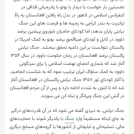
نخستین بار خواست با دیدار با بوتو با پادرمیانی قذافی در
کنفرانس اسلامی در لاهور در بدل راه یافتن افغانستان به راۀ
ترانزیت به بندر کراچی به زمینه ها و فرصت های این جنگ
نیابتی پایان بدهد؛ اما کودتای حامیان شوروی پیشین برضد
داوود در کابل و کودتای ضیاالحق برضد بوتو به کمک امریکا در
پاکستان نتوانست بر این داعیه تحقق ببخشد. جنگ نیابتی
پاکستان برضد افغانستان در زمان حکومت داوود در سال ۱۳۵۴
آغاز شد که شماری اعضای نهضت اسلامی را برای سرنگونی
داوود به کمک ساواک ایران ترغیب نمود که به شکست انجامید.
با آغاز کودتای ثور ۱۳۵۷ جنگ نیابتی پاکستان در افغانستان آغاز
شد که تا کنون به شدت ادامه دارد و پس از آن مردم افغانستان
در آتش این جنگ ویرانگر و تباه کن می سوزند.
جنگ نیابتی
، به نبردی گفته می شود که در آن قدرت‌های درگیر
به جای اینکه مستقیماً وارد
جنگ
با یکدیگر شوند با حمایت‌های
مالی، تسلیحاتی و تبلیغاتی از کشورها یا گروه‌های مسلح دیگری