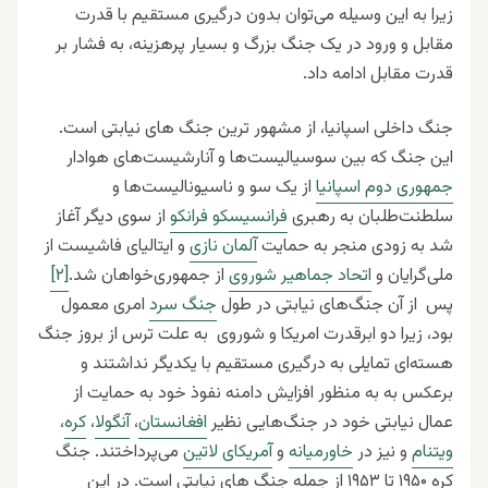
زیرا به این وسیله می‌توان بدون درگیری مستقیم با قدرت
مقابل و ورود در یک جنگ بزرگ و بسیار پرهزینه، به فشار بر
قدرت مقابل ادامه داد.
جنگ داخلی اسپانیا، از مشهور ترین جنگ های نیابتی است.
این جنگ که بین سوسیالیست‌ها و آنارشیست‌های هوادار
جمهوری دوم اسپانیا
از یک سو و ناسیونالیست‌ها و
سلطنت‌طلبان به رهبری
فرانسیسکو فرانکو
از سوی دیگر آغاز
شد به زودی منجر به حمایت
آلمان نازی
و ایتالیای فاشیست از
ملی‌گرایان و
اتحاد جماهیر شوروی
از جمهوری‌خواهان شد.
[۲]
پس از آن جنگ‌های نیابتی در طول
جنگ سرد
امری معمول
بود، زیرا دو ابرقدرت امریکا و شوروی به علت ترس از بروز جنگ
هسته‌ای تمایلی به درگیری مستقیم با یکدیگر نداشتند و
برعکس به به منظور افزایش دامنه نفوذ خود به حمایت از
عمال نیابتی خود در جنگ‌هایی نظیر
افغانستان
،
آنگولا
،
کره
،
ویتنام
و نیز در
خاورمیانه
و
آمریکای لاتین
می‌پرداختند. جنگ
کره ۱۹۵۰ تا ۱۹۵۳ از جمله جنگ های نیابتی است. در این