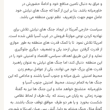
و عراق به دنبال تامین منافع خود و ادامۀ حضورش در
خاورمیانه باشد. بنا بر این از آنجا که جنگ های نیابتی خود
عامل مهم جهت بازتعریف نظم نوین منطقه می باشد.
سیاست خارجی آمریکا در ایجاد جنگ های نیابتی تلاش برای
نهادیه کردن نوعی موازنۀ فروملی در غرب آسیا تلقی شده است.
امریکا
تلاش نمود تا با کمک قدرت های منطقه به طور موازی
از قدرت گرفتن بیش ازحد یکی و تضعیف دیگری جلوگیری
نماید و از این طریق اهداف سیاسی، اقتصاد و امنیتی خود را در
این منطقه
دنبال کند؛
اما جنگ های
نیابتی به عنوان راهبرد
قدرت های بزرگ خود می توانند، یکی از عوامل برهم زدن
محیط امنیتی شرق میانه و جنوب آسیا باشند و مادامی که این
جنگ ها به اتمام نرسند، محیط امنیتی جنوب آسیا و
خاورمیانه متشنج خواهد ماند و این جنگ ها نیز به گفتۀ
بهنر« زمانی به پایان می رسند که یک طرف از لحاظ نظامی
شکست بخورد و یا هر دو طرف موافق توقف جنگ باشند. به
گونۀ مثال جنگ ویتنام به دلیل آتش بس میان امریکا و شوروی