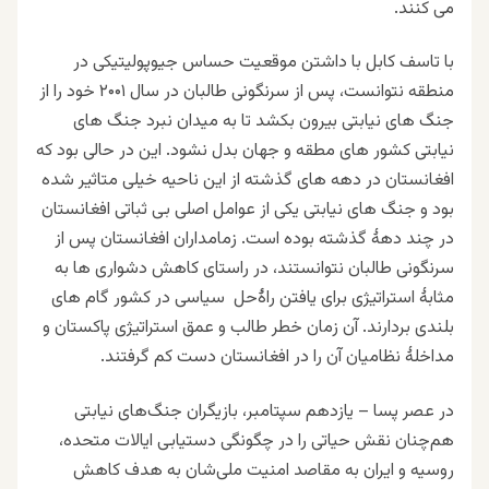
می کنند.
با تاسف
کابل با داشتن موقعیت حساس جیوپولیتیکی در
منطقه نتوانست، پس از سرنگونی طالبان در سال ۲۰۰۱ خود را از
جنگ های نیابتی بیرون بکشد تا به میدان نبرد جنگ های
نیابتی کشور های مطقه و جهان بدل نشود. این در حالی بود که
افغانستان در دهه های گذشته از این ناحیه خیلی متاثیر شده
بود و جنگ های نیابتی یکی از عوامل اصلی بی ثباتی افغانستان
در چند دهۀ گذشته بوده است. زمامداران افغانستان پس از
سرنگونی طالبان نتوانستند، در راستای کاهش دشواری ها به
مثابۀ استراتیژی برای یافتن راۀحل سیاسی در کشور گام های
بلندی بردارند. آن زمان خطر طالب و عمق استراتیژی پاکستان و
مداخلۀ نظامیان آن را در افغانستان دست کم گرفتند.
در عصر
پسا – یازدهم سپتامبر، بازیگران جنگ‌های نیابتی
هم‌چنان نقش حیاتی را در چگونگی دستیابی ایالات متحده،
روسیه و ایران به مقاصد امنیت ملی‌شان به هدف کاهش