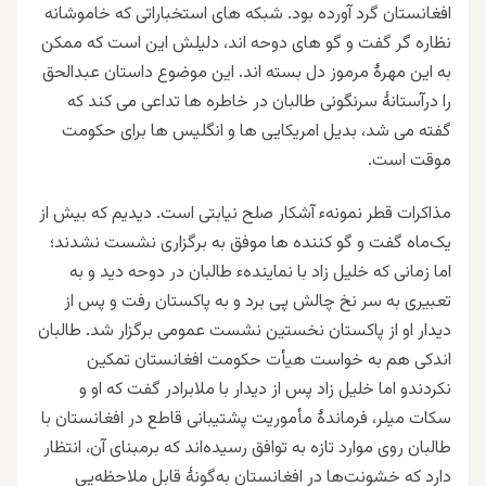
افغانستان گرد
آورده بود
. شبکه های استخباراتی که خاموشانه
نظاره گر گفت و گو های دوحه اند، دلیلش این است که ممکن
به این مهرۀ مرموز دل بسته اند. این موضوع داستان عبدالحق
را درآستانۀ سرنگونی طالبان در خاطره ها تداعی می کند که
گفته می شد، بدیل امریکایی ها و انگلیس ها برای حکومت
موقت است.
مذاکرات
قطر نمونهء آشکار صلح نیابتی است. دیدیم که بیش از
یک‌ماه گفت و گو کننده ها موفق به برگزاری نشست نشدند؛
اما زمانی که خلیل زاد با نمایندهء طالبان در دوحه دید و به
تعبیری به سر نخ چالش پی برد و به پاکستان رفت و پس از
دیدار او از پاکستان نخستین نشست عمومی برگزار شد. طالبان
اندکی هم به خواست هیأت حکومت افغانستان تمکین
نکردندو اما خلیل زاد پس از دیدار با ملابرادر گفت که او و
سکات میلر، فرماندۀ مأموریت پشتیبانی قاطع در افغانستان با
طالبان روی موارد تازه به توافق رسیده‌اند که برمبنای آن، انتظار
دارد که خشونت‌ها در افغانستان به‌گونۀ قابل ملاحظه‌یی