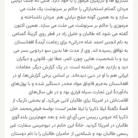
سناریو ها و بازیگران مرموز را با خود دارد.
مثلی
که جنگ نیابتی
مردان گمنام استخباراتی را حاکم بر سرنوشت یک ملت می
سازد و به همین گونه صلح نیابتی هم مردان ناشناخته و
مرموزی را حاکم بر سرنوشت می ملت می سازد.
همین
اکنون
گفته می شود که طالبان و خلیل زاد در قطر روی گزینۀ گمنامی
به نام انجنیر احمد شاه «درانی» برای زعامت آیندۀ افغانستان
به توافق رسیده اند. وی از مدت ها بدین سو دردوبی بسر می
برد و با شخصیت هایی چون، اتمر، عطا نور، قانونی و دیگران
دید و بازدید هایی داشته است. در یک گزارش دیگر، مقامات
ایرانی هم با او در دبی دیده‌اند. بر اساس برخی گزارش‌ها، او در
افغانستان به‌جرم قاچاق مواد مخدر دستگیر شده و با پول‌های
بادآوردۀ این تجارت سیاه فراری بود و در طی سال‌های
اقامت‌اش در امریکا برای طالبان لابی می‌کرد. او بخشی تاریک از
قصۀ نگفتۀ لیلا ذکریا یا لیلا هلمز است؛ نواسه فیض‌محمد خان
ذکریا که عروس رییس سی.آی.ای شد و بعد مهم‌ترین بلندگوی
طالبان در امریکا گردید. خانۀ این خانم در نیوجرسی سفارت غیر
رسمی طالبان بود و شبکه‌یی از حامیان طالبان را با نام دوستان