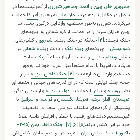
جمهوری خلق چین
و
اتحاد جماهیر شوروی
از کمونیست‌ها در
شمال در مقابل نیروهای
سازمان ملل
به رهبری
آمریکا
حمایت
می‌کردند. شوروی به‌طور مستقیم وارد این درگیری نشد، اما
چین هزاران سرباز را در حمایت از کره شمالی به جبهه‌های
جنگ فرستاد.
[۳]
چنانکه در جنگ ویتنام
شوروی
و کشورهای
کمونیستی
از چریک‌های
ویت کنگ
و دولت
ویتنام شمالی
در
مقابل
ویتنام جنوبی
و متحدان آن از جمله
آمریکا
حمایت
می‌کردند. آمریکا با اعزام صدها هزار سرباز خود نیز به‌طور
مستقیم وارد این منازعه شد.
[۴]
جنگ داخلی سوریه
نیز از
جمله جنگ نیابتی است که در آن قدرت‌های جهانی و منطقه‌ای
نظیر
روسیه
و
ایران
با حمایت از
دولت سوریه
و از سویی دیگر،
عربستان
،
قطر
،
ترکیه
،
آمریکا
،‌
انگلستان
و
فرانسه
و
اسرائیل
با
پشتیبانی از گروه‌های مختلف شورشی، سعی در تضعیف
غیرمستقیم دولت‌های رقیب، یا حفظ و افزایش دامنه نفوذ
خود در این کشور دارند.
[۵]
[۶]
[۷]
جنگ داخلی یمن (۲۰۱۵–
تاکنون)
جنگ نیابتی
ایران
با عربستان و هم‌پیمانان نظامی‌اش