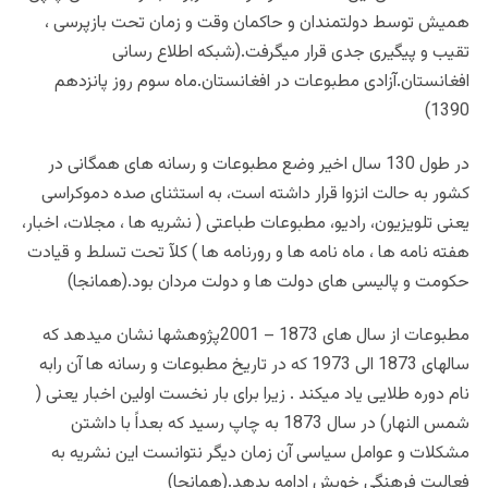
همیش توسط دولتمندان و حاکمان وقت و زمان تحت بازپرسی ،
تقیب و پیگیری جدی قرار میگرفت.(شبکه اطلاع رسانی
افغانستان.آزادی مطبوعات در افغانستان.ماه سوم روز پانزدهم
1390)
در طول 130 سال اخیر وضع مطبوعات و رسانه های همگانی در
کشور به حالت انزوا قرار داشته است، به استثنای صده دموکراسی
یعنی تلویزیون، رادیو، مطبوعات طباعتی ( نشریه ها ، مجلات، اخبار،
هفته نامه ها ، ماه نامه ها و رورنامه ها ) کلآ تحت تسلط و قیادت
حکومت و پالیسی های دولت ها و دولت مردان بود.(همانجا)
مطبوعات از سال های 1873 – 2001پژوهشها نشان میدهد که
سالهای 1873 الی 1973 که در تاریخ مطبوعات و رسانه ها آن رابه
نام دوره طلایی یاد میکند . زیرا برای بار نخست اولین اخبار یعنی (
شمس النهار) در سال 1873 به چاپ رسید که بعداً با داشتن
مشکلات و عوامل سیاسی آن زمان دیگر نتوانست این نشریه به
فعالیت فرهنگی خویش ادامه بدهد.(همانجا)