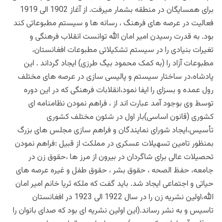
برای همسایگان در منطقه بشمار میرفت. از آغاز 1902 الی 1919
فعالیت در عرصه های فرهنگ ، رسانه ها و سیستم مطبوعاتی کند
بود. به قدرت رسیدن امیر امان الله توانست انقلاب فرهنگی و
تغیرات بنیادی را در سیستم تشکیلاتی مطبوعات افغانستان،
مطبوعات آزاد را (به کمک محمود بیگ طرزی) ایجاد گرداند . این
پادشاه،در ساختار سیستم و پالیسی سازی در عرصه های مختلف
رول عمده و بسزای را ایفا نمود،انقلابات فرهنگی که در این دوره
توسط وی بوجود آمد عبارت اند از ، فراهم نمودن نظامنامه ای
کشوری (قانون اساسی)بار اول در شئون مختلف کشوری
تأسیس،ایجاد شورای نمایندگان و فراهم سازی مجلس های بزرگ
بمنظور تامین تسهیلات عسکری در مملکت از قبیل :فراهم نمودن
تحصیلات عالی برای شاگردان در بیرون از مرز ها ،حقوق زن در
جامعه، حفظ الصحه ، حقوق بشر ، حقوق طفل و غیره عرصه های
حیاتی و اجتماعی ایجاد شد. باید گفت که ملکه ثریا خانم امیر امان
الله،اولین نشریه زن را در سال 1922 الی 1923 در افغانستان
تاسیس و به نشر رساند.(این اولین نشریه ای بود که صدای بانوان را