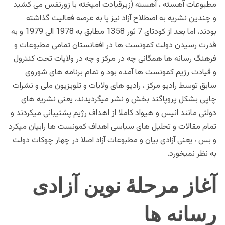
مطبوعات آهسته ، آهسته (زیرقیادت امیخته با زورنفس می کشید
و چندین نشریه به اصطلاح آزاد نیز پا به عرصه فعالیت گذاشته
بودند، اما بعد از کودتای 7 ثور 1358 مطابق به 1978 الی 1979 و به
قدرت رسیدن دولت کمونست ها در افغانستان تمامی مطبوعات و
فرهنگ رسانه ها همگانی چه در مرکز و چه در ولایات تحت کنترول
و قیادت رژیم کمونست ها آمده بود و تمام برنامه های شوروی
سابق توسط رادیو مرکز ، رادیو های ولایات و تلویزیون ملی و نشرات
چاپی بشکل پروپاگند بخش و نشر میگردیدند، یعنی نشریه های
دولتی مانند انیس و هیواد کاملا از اهداف رژیم پشتیبانی میکردند و
تمام مقالات و تحلیل های سیاسی اهداف کمونست ها رابیان میکرد
و بس ، یعنی آزادی بیان و مطبوعات آزاد اصلا در چهار چوکات دولت
به نظر نمیخورد.
آغاز مرحلۀ نوین آزادی
رسانه ها