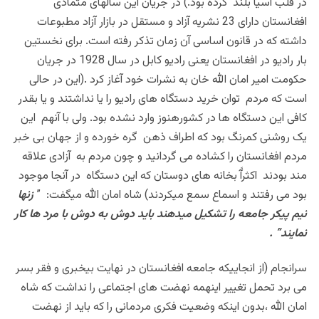
در قلب آسیا بلند کرده بود.) در جریان این سالهای متمادی
افغانستان دارای 23 نشریه آزاد و مستقل در بازار آزاد مطبوعات
داشته که در قانون اساسی آن زمان تذکر رفته است. برای نخستین
بار رادیو در افغانستان یعنی رادیو کابل در سال 1928 در جریان
حکومت امیر امان الله خان به نشرات خود آغاز کرد .(این در حالی
است که مردم توان خرید دستگاه های رادیو را یا نداشتند و یا بقدر
کافی این دستگاه ها در کشورهنوز وارد نشده بود. ولی با آنهم این
یک روشنی کمرنگ بود که اطراف ذهن گره خورده و از جهان بی خبر
مردم افغانستان را کشاده می گردانید و چون مردم به آزادی علاقه
مند بودند اکثرآً بخانه های دوستان که این دستگاه در آنجا موجود
بود می رفتند و اسماع سمع میکردند) شاه امان الله میگفت: ”
زنها
نیم پیکر جامعه را تشکیل میدهند باید دوش به دوش با مرد ها کار
نمایند
” .
سرانجام (از انجاییکه جامعه افغانستان در نهایت بیخبری و فقر بسر
می برد تحمل تغییر اینهمه نهضت های اجتماعی را نداشت که شاه
امان الله ،بدون اینکه وضعیت فکری مردمانی را که باید از نهضت