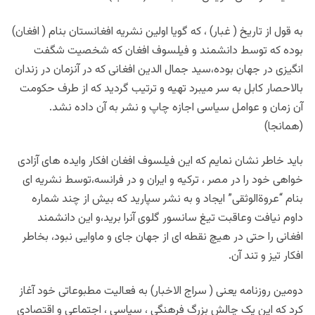
به قول از تاریخ ( غبار) ، که گویا اولین نشریه افغانستان بنام ( افغان)
بوده که توسط دانشمند و فیلسوف افغان که شخصیت شگفت
انگیزی در جهان بوده،سید جمال الدین افغانی که در آنزمان در زندان
بالاحصار کابل به سر میبرد تهیه و ترتیب گردید که از طرف حکومت
آن زمان و عوامل سیاسی اجازه چاپ و نشر به آن داده نشد.
(همانجا)
باید خاطر نشان نمایم که این فیلسوف افغان افکار وایده های آزادی
خواهی خود را در مصر ، ترکیه و ایران و در فرانسه،توسط نشریه ای
بنام “عروةالوثقی” ایجاد و به نشر سپارید که بیش از چند شماره
داوم نیافت وعاقبت تیغ سانسور گلوی آنرا برید،و این دانشمند
افغانی را حتی در هیچ نقطه ای از جهان جای و ماوایی نبود، بخاطر
افکار تیز و تند آن.
دومین روزنامه یعنی ( سراج الاخبار) به فعالیت مطبوعاتی خود آغاز
کرد که این یک چالش بزرگ فرهنگی ، سیاسی ، اجتماعی و اقتصادی