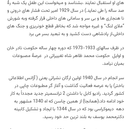
های او استقبال نمایند ،بشناسد و میخواست این طفل یک شبه رۀ
صد ساله را طی نماید.) در سال 1929 امیر تحت فشار های درونی و
نا هنجاری ها و بی سر و سامانی های داخلی قرار گرفته وبه شورش
“ملای لنگ” و غیره مواجه شد که بخاطر قطع خونریزی و جنگ های
داخلی،از پادشاهی دست کشید و به تبعید بسر می برد
در ظرف سالهای 1933-1973 که دوره چهار ساله حکومت نادر خان
و اوایل حکومت محمد ظاهر شاه تغییراتی در عرصۀ مصبوعات
بمیان نیامد.
سر انجام در سال 1940 اولین ارگان نشراتی یعنی ( آژانس اطلاعاتی
باختر) پا به عرصه فعالیت گذاشت و آغاز گر مطبوعات چاپی در
کشور گردید. رادیو کابل با داشتن 2 ترانسمیتر جدید مجدداً به کار
خود ادامه داد،(همانجا) از همین چاسن که اه 1340 مشهور به
دهه دیموکراسی بود که در سال 1344 با ایجاد و تشکیل کابینه
دکترمحمد یوسف به بلند ترین حد خود رسید.