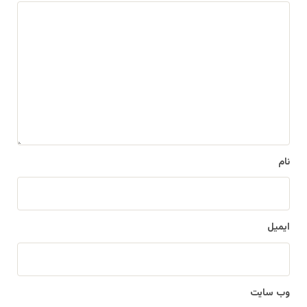
د
ی
د
گ
ا
ه
*
نام
ایمیل
وب‌ سایت