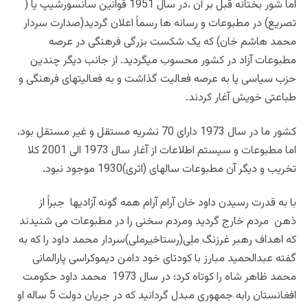
اما شور بختانه قبل بر آن ،در سال 1951 قوانین سانسورشیپ یا (
تصریع) در مطبوعات و رسانه ها رسماً اعلان گردید(صدارت سردار
محمد هاشم خان) که یک شکست بزرگی فرهنگی در عرصه
مطبوعات آزاد در کشور محسوب میگردید. از جانب دیگر چندین
حزب سیاسی پا به عرصه فعالیت گذاشت و به فعالیتهای فرهنگی و
طباعتی خویش آغار کردند.
کشور ما در سال 1973 دارای 70 نشریه مستقل و غیر مستقل بود،
اما مطبوعات و سیستم اطلاعات از آغار سال 1973 الی 2001 کلا
تخریب و دیگر آن مطبوعات سالهای (اثری)1930 موجود نبود.
با به قدرت رسیدن داود خان آرام آرام همه گونه آزادیها جبراً از
ذهن مردم خارج گردید ومردم سخنی را در مطبوعات می شنیدند
که اهداف رهبر غرزنگ ملِی(رستاخیرملی)سردار محمد داود را که به
گفته عبدالحمید مبارز با کودتای خود دامن دیموکراسی پارالمانی
محمد ظاهر شاه را کوتاه کرد؛ در سال 1973 محمد داود حکومت
افغانستان رابه جمهوری مبدل گردانید که در جریان دولت 5 ساله او