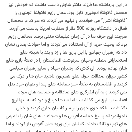
در این بازداشته ها فرزند داکتر شاولی داست داشت که خودش نیز
محصل فاکولتۀ انجنیری کابل بود. عمال رژیم فاکولتۀ انجنیری را
“فاکولتۀ اشرار” می خواندند و تبلیغ می کردند که هر کدام محصلان
فعال در دانشگاه روزانه 500 دالر از سفارت امریکا بدست می آورند.
هرچند این حرف ها در آن زمان تبلیغات منفی برضد مخالفان رژیم
بود که یحیث حربه از آن استفاده می کردند و اما حوادث بعدی نشان
داد که رهبران جهادی با این بازی ها و زد و بند با شبکه های
استخباراتی منطقه وجهان سرنوشت افغانستان را در تختۀ بازی های
شان نهاده بودند. ای کاش که رهبران جهاد و سایر رهبران سیاسی
کشور میزان صداقت حرف های همچون ناهید جان ها را درک می
کردند و افغانستان به تختۀ خیز معامله های پیدا و پنهان خود بدل
نمی کردند و به آن ایثارگری های صادقانه و حماسه های مردم
افغانستان ارج می گذاشتند؛ اما صدها دریغ و درد که نه تنها ارج
نگذاشتند؛ بلکه جوی خون را بر سر کابلیان جاری کردند و خیلی
ناجوانمردانه پاسخ حماسه آفرینی ها و شجاعت های شان را با مرمی
های توپ و تانک دادند. کابلیان برای ورود شان آغوش باز کردند و اما