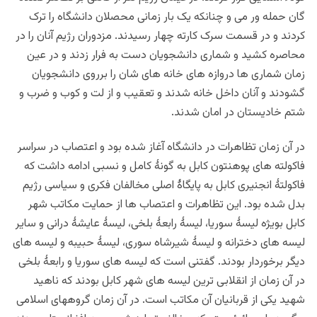
گان حمله ور می و چنانکه یک بار زمانی محصلان دانشگاه را ترک
کردند و در قسمت سرک کارته چهار رسیدند. مزدوران رژیم آنان را در
محاصره کشید و شماری دانشجویان دست به فرار زدند و در عین
زمان شماری ها دروازه های خانه های شان را برروی دانشجویان
گشودند و آنان داخل خانه شدند و تعقیب و از لت و کوب و ضرب و
شتم خادیستان در امان شدند.
در آن زمان تظاهرات در دانشگاه آغاز شده بود و اعتصاب در سراسر
فاکولته های پوهنتون کابل به گونۀ کامل و نسبی ادامه داشت که
فاکولتۀ انجنیری کابل به پایگاۀ اصلی مخالفان فکری و سیاسی رژیم
بدل شده بود. این تظاهرات و اعتصاب ها از حمایت مکاتب شهر
کابل بویژه لیسۀ سوریا، لیسۀ رابعۀ بلخی، لیسۀ عایشۀ درانی و سایر
لیسه های دخترانه و لیسۀ شیرشاه سوری، لیسۀ حبیبه و لیسه های
دیگر برخوردار بودند. گفتنی است که لیسه های سوریا و رابعۀ بلخی
در آن زمان از انقلابی ترین لیسه های شهر کابل بودند که ناهید
شهید یکی از قربانیان آن مکاتب است. در آن زمان گروههای اسلامی