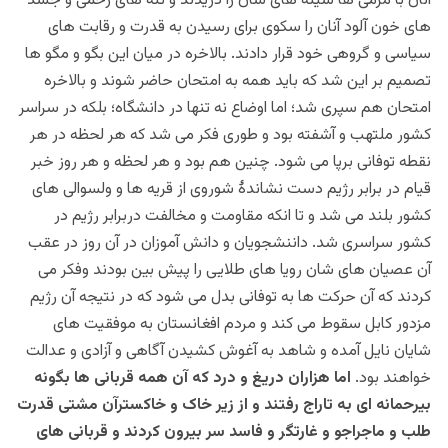
آنان با مرمی ها سینه های شان را دریدند و تنه های زخمی و جسد
های خون آلود آنان را سکوی برای رسیدن به قدرت و رقابت های
سیاسی و گروهی خود قرار دادند. بالاخره در میان این بگو و مگو ها
تصمیم بر این شد که باید همه به امتحان حاضر شوند و بالاخره
امتحان هم سپری شد؛ اما اوضاع نه تنها در دانشگاه؛ بلکه در سراسر
کشور ملتهب و آشفته بود و طوری فکر می شد که هر لحظه در هر
نقطه توفانی برپا می شود. چنین هم بود و هر لحظه و هر روز خبر
قیام در برابر رژیم دست نشاندۀ شوروی از قریه ها و ولسوالی های
کشور بلند می شد و تا انکه مقاومت و مخالفت دربرابر رژیم در
کشور سراسری شد. داننشجویان و دانش آموزان در آن روز در عقب
آن عصیان های شان رویا های طلایی را پیش بین بودند وفکر می
کردند که آن حرکت ها به توفانی بدل می شود که در نتیجه آن رژیم
مزدور کابل سقوط می کند و مردم افغانستان به موفقیت های
شایان نایل آمده و شاهد به آغوش کشیدن آگاهی و آزادی و عدالت
خواهند بود.
اما هزاران دریغ و درد که آن همه قربانی ها بگونه
بیرحمانه ای به تاراج رفتند و از زیر خاک و خاکسترآن مشتی قدرت
طلب و ماجراجو و غارتگر و فاسد سر بیرون کردند و قربانی های