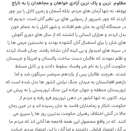
مظلوم ترین و پاک ترین آزادی خواهان و مجاهدان را به تاراج
بردند.
نه تنها آرمان های مردم، بلکه آسمان و زمین کابل را نیز چور
کردند که چور شیرپور از رسوایی های بی نظیر آنان است. دیدیم که
در صبحگاه آزادی به جان هم افتادند و شهر کابل را به حمام خون
بدل کردند و هزاران انسانی را کشتند که از سال های دوری آغوش
های شان را برای استقبال آنان گشوده بودند و نخستین مرمی ها را
در سینه های امیدوار و بی کینه آنان نشانه رفتند. چنان فساد کردند
و ظلم نمودند که طالبان دست ساخت پاکستان و امریکا و عربستان
حکومت آنان را به نام شر وفساد سقوط دادند و بر کابل مسلط
شدند. هرچند طالبان پس از یازدهم سپتمبر سرنگون شد و اما
بازهم افغانستان به میدان جنگ نیابتی کشور ها بدل شده است که
تروریستان منطقه و جهان عراده این جنگ تروریستی را به پیش می
برند. اکنون نه تنها کشور در دهن تروریزم فرو رفته و مردم از
حکومت نابکار و زمامداران فاسد به جان رسیده اند و در عین زمان
حالا در آتش اختلاف رهبران حکومت بدترین روز ها را سپری می
کنند که در واقع محصول این همه فاجعه ها آنانی اند که مردم ما
بر آنان اعتماد فراوانی داشتند و اما آنان با این اعتماد مردم خیانت