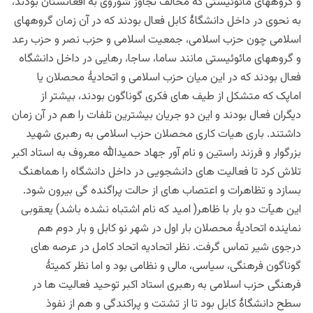
و گروههای مائوئیستی که مخالف تجاوز شوروی به افغانستان بودند،
به نحوی در داخل دانشگاۀ کابل فعال بودند که در آن زمان گروههای
اسلامی چون حزب اسلامی، جمعیت اسلامی و حزب نصر و حزب رعد
و گروههای مائوئیستی مانند ساما، ساجا، رهایی در داخل دانشگاه
فعال بودند که در این میان حزب اسلامی و اتحادیۀ محصلان یا
اماپک که متشکل از طیف های فکری گوناگون بودند، بیشتر از
دیگران فعال بودند و این دو جریان بیشترین تلفات را هم در آن زمان
داشتند. باری هیات کاری محصلان حزب اسلامی به رهبری شهید
بزرگوار و فرزند راستین و نام آور جهاد حمیدالله معروف به استاد اکبر
تلاش کرد تا فعالیت های دانشجویی در داخل دانشگاه را هماهنگ
بسازد و تظاهرات و اعتصاب های از حالت پراگنده گی بیرون شود.
این هیآت دو بار با ظاهر( امید که نام اشتباه نشده باشد) یعقوبی
نماینده اتحادیۀ محصلان بار اول در شهر نو کابل و بار دوم هم
درجوی شیر تماس گرفت. نظر اتحادیه اتحاد کامل در عرصه های
گوناگون فرهنگی، سیاسی، مالی و نظامی بود و اما نظر کمیتۀ
فرهنگی حزب اسلامی به رهبری استاد اکبر توحید فعالیت ها در
سطح دانشگاۀ کابل بود تا از تشتت و پراکندگی و هم از نفوذ