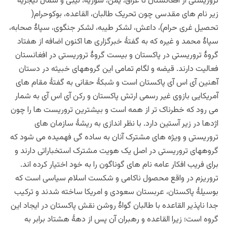
تروریستی از افغانستان تا عراق، یمن، سوریه، لیبی و شمال نیجریه
زیر نام های مقدسی چون تحریک طالبان، القاعده، بوکوحرام(
تحصیل غری حرام)، داعش، لشکر طیبه، لشکر جنگوی، سپاۀ صحابه،
سپاۀ محمد و غیره که به گفتۀ خبرگزاری ها اکنون اضافه از هفتاد
گروۀ تروریستی در پاکستان و بیست گروۀ تروریستی در افغانستان
فعالیت دارند. قیضه و لگام تمامی این گروههای خبیثه در دستان
آهنین آی اس آی پاکستان است و شبکۀ حقانی به گفتۀ مقام های
آمریکایی بازوی غیر رسمی ارتش پاکستان و رکن آی اس آی به شمار
می رود که خطرناک تر از همه است و بیشترین تروریست ها را چون
اژدها در زیر آستین دارد. با نظر اندازی به ریشۀ سازمان های
تروریستی و ویژه های مشترک آنان به ساده گی فهمیده می شود که
گروههای تروریستی در اصل یک هویت مشترک استخباراتی دارند و
برای فریب افکار عامه نام های گوناگون را به خود اختیار کرده اند.
تروریزم در واقع محصول ناکامی و شکست اسلام سیاسی است که
بوسیلۀ پاکستان، عربستان سعودی و امریکا ساخته شدند و ترکیب
جدا ناپذیر القاعده با طالبان گواۀ روشن نقش پاکستان در ایجاد این
گروه است؛ زیرا القاعده و رهبران آن پس از دهۀ هشتاد برابر به