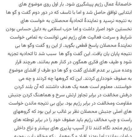
خاصمانۀ عمال رژیم پیشگیری شود. بار اول روی موضوع های
ابتدایی توافق حاصل شد و اما با تاسف که در دور دوم گفت و گو ها
به نتیجه نرسید و نمایندۀ اتحادیۀ محصلان به خواست های
نخستین خود اصرار داشت و اما حزب اسلامی به دلیل حساس بودن
شرایط و سرعت فعالیت های رژیم نمی توانست به تمامی خواست
نمایندۀ محصلان پاسخ قطعی بگوید. از این رو گفت وگو ها بی
نتیجه پایان یان یافت. این گفت وگو ها سبب شد تا اتحادیه تجزیه
شود و طیف های فکری همگون در کنار هم بمانند. هرچند قرار
وعده مبنی بر عدم افشای گفت و گو ها دو طرف از افشای موضوع
به صفوف خودداری کردند. این که گروهها چه کردند و چه می
خواستند، معلوم است همه یک هدف داشتند که آن بلند کردن
درفش مخالفت در برابر تجاوز ارتش سرخ و هماهنگ کردن جنبش
مقاومت ومخالفت در برابر رژیم بود. برای بی نتیجه ماندن خواست
های اصلی جنبش محصلان نظر بر غالب بر این بود که گروههای
راست و چپ مخالف رژیم باید صفوف خود را در برابر توطئه های
رژیم متحد نگاه کنند تا از آسیب پذیری های بیشتر و نزاع داخلی
درامان بمانند؛ اما بودند افراد و گروههایی که مخالف این روحیه