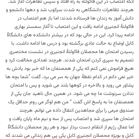
آنکه اعتصاب در این فاکولته به راه افتاد و سپس تظاهرات آغاز شد.
هرچند تظاهرات دانشگاهی به شدت سرکوب شد و دهها دانشجو و
دانش آموز به زندان ها فرستاده شدند؛ اما باز هم اعتصاب در
فاکولتۀ انجنیری ادامه یافت و این اعتصاب تا آغاز سمستر بهاری
ادامه پیدا کرد. این در حالی بود که در بیشتر دانشکده های دانشگاۀ
کابل اوضاع به حالت عادی برگشته بود و درس ها ادامه داشت. با
رسیدن امتحان ها محصلان فاکولتۀ انجنیری در نشست مختصری
تصمیم به سپری کردن امتحان شدند. هرچند تعدادی مخالفت کرد و
هیچ فراموش نمی کنم که یکی از همصنفان ما که خبر بود یادش به
خیر نمی دانم در کدام نقطۀ جهان به سر می برد، گفت “شما بچه ها
پشاور می روید و بالاخره در کوهها بلند می شوید و پس با امتحان
ندادن سرنوشت ما چه می شود. در همین حال ناهید جان یکی از
همصنفان ما به پاسخ اش گفت ” من هم لوگر می روم حداقل یک
صندوق مرمی را برای مجاهدین انتقال داده می توانم. هرچند
امتحان ها سپری شد و اعتصاب پس از سه و نیم ماه پایان یافت و
اما عمال رژیم از انتقام دست بردار نبود و هر روز محصلان دانشگاۀ
کابل و بویژه محصلان انجنیری کابل یکی پی هم زندانی می شدند که