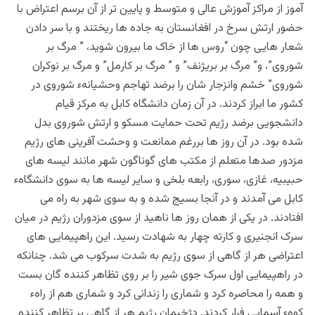
آموز از مراکز آموزش عالی و متوسط و پایین تر از آن برسم اعتراض با
حضور ارتش سرخ در افغانستان به جاده ها ریختند و با سر دادن
شعار هایی چون “روس ها از خاک ما بیرون شوید، ” مرگ بر
شوروی”، و” مرگ بر بریژنف” و ” مرگ بر کارمل” و مرگ بر نوکران
شوروی” خشم وانزجار شان را برضد تهاجم وحشیانهء شوروی در
کشور ما ابراز کردند. در آن زمان دانشگاه کابل به مرکز قیام
دانشجویی برضد رژیم تحت حمایت مسکو و ارتش شوروی بدل
شده بود. در آن روز ها بررغم ممانعت و وحشت آفرینی های رژیم
مزدور صدها متعلم از مکتب های گوناگون شهر مانند لیسه های
حبیبیه، غازی، سوری، رابعه بلخی و سایر لیسه ها به سوی دانشگاهء
کابل می آمدند و در آنجا بسیج شده و به سوی شهر به راه می
افتادند. در یکی از همان روز ها ناهید از سوی مزدوران رژیم در میان
سرک انجنیری و کارته چهار به شهادت رسید. این راهپیمایی های
اعتراضی هر از گاهی از سوی رژیم به شدت سرکوب می شد. چنانکه
در راهپیمایی اول سرک جوی شیر را بر روی تظاهر کننده گان بست
و همه را محاصره کرد و شماری را زندانی کرد و شماری هم از راهء
کوهء آسمایی فرار کردند. دژخیمان رژیم هر از گاهی بر تظاهر کننده