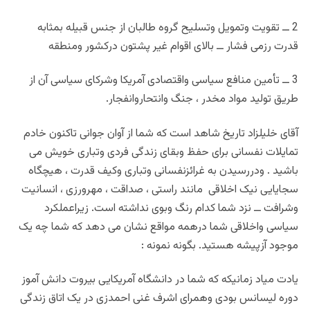
2 ــ تقویت وتمویل وتسلیح گروه طالبان از جنس قبیله بمثابه
قدرت رزمی فشار ــ بالای اقوام غیر پشتون درکشور ومنطقه
3 ــ تأمین منافع سیاسی واقتصادی آمریکا وشرکای سیاسی آن از
طریق تولید مواد مخدر ، جنگ وانتحاروانفجار.
آقای خلیلزاد تاریخ شاهد است که شما از آوان جوانی تاکنون خادم
تمایلات نفسانی برای حفظ وبقای زندگی فردی وتباری خویش می
باشید . ودررسیدن به غرائزنفسانی وتباری وکیف قدرت ، هیچگاه
سجایایی نیک اخلاقی مانند راستی ، صداقت ، مهرورزی ، انسانیت
وشرافت ــ نزد شما کدام رنگ وبوی نداشته است. زیراعملکرد
سیاسی واخلاقی شما درهمه مواقع نشان می دهد که شما چه یک
موجود آزپیشه هستید. بگونه نمونه :
یادت میاد زمانیکه که شما در دانشگاه آمریکایی بیروت دانش آموز
دوره لیسانس بودی وهمرای اشرف غنی احمدزی در یک اتاق زندگی