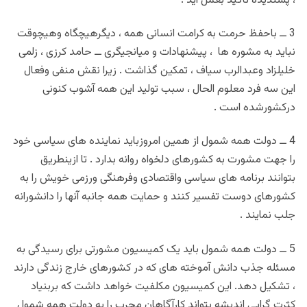
، پسندیده تأکید بعمل آید .
3 ــ باحفظ حرمت به کرامت انسانی همه ، دیگرهیچگاه وهیچوقت
نباید به مشوره ها ، پیشنهادات و میانجیگری ــ حامد کرزی ، زلمی
خلیلزاد وعبدالرب سیاف ، تمکین گذاشت . زیرا نقش منفی وفعال
این سه فرد معلوم الحال ، سبب تولید این همه آشوب کنونی
درکشورشده است .
4 ــ دولت همه شمول از همین امروزباید نماینده های سیاسی خود
را جهت مشورت به کشورهای دلخواه روانه بدارد . تا ازینطریق
بتوانند برنامه های سیاسی واقتصادی وفرهنگی ورزمی خویش را به
کشورهای دوست تفسیر کنند و حمایت همه جانبه آنها را دانشورانه
جلب نمایند .
5 ــ دولت همه شمول باید یک کمیسیون مشورتی برای رسیدگی به
مسئله جذب دانش آموخته های که در کشورهای خارج زندگی دارند
، تشکیل دهد. این کمیسیون مکلفیت خواهد داشت که بربنیاد
کثرت گرایی اندیشه بتواند کارآگاهان مجرب را به دولت همه شمول