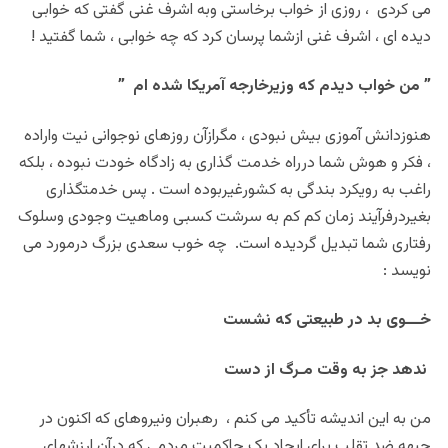
می کردی ، روزی از خواب برخاستی وبه اشرف غنی گفتی که خوابی
دیده ای ، اشرف غنی ازشما پرسان کرد که چه خوابی ، شما گفتید !
” من خواب دیدم که وزیرخارجه آمریکا شده ام ”
هنوزدانش آموزی بیش نبودی ، مگرازآن روزهای نوجوانی نیت واراده
، فکر و هوش شما درراه خدمت گذاری به زادگاه خودت نبوده ، بلکه
راغب به رویکرد بندگی به کشورغیربوده است . پس خدمتگذاری
بغیردرفرآیند زمان کم کم به سرشت کسبی وماهیت وجودی وسلوک
رفتاری شما تبدیل گردیده است. چه خوب سعدی بزرگ درمورد می
نویسد :
خـــوی بد در طبیعتی که نشست
ندهد جز به وقت مـرگ از دست
من به این اندیشه تأکید می کنم ، رهبران ونیروهای که اکنون در
جبهه ضد تقلب برای ایجاد یک حاکمیت مردمی که درآن ارزشهای