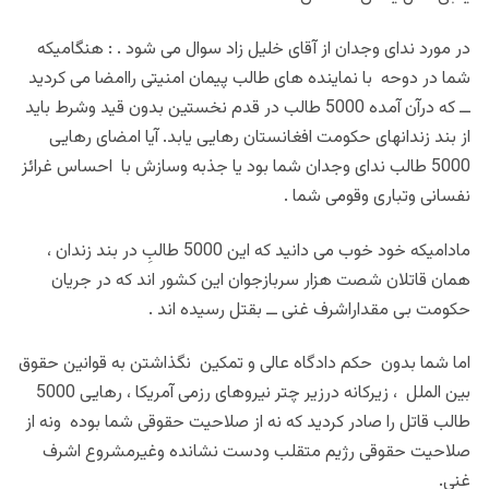
در مورد ندای وجدان از آقای خلیل زاد سوال می شود . : هنگامیکه
شما در دوحه با نماینده های طالب پیمان امنیتی راامضا می کردید
ــ که درآن آمده 5000 طالب در قدم نخستین بدون قید وشرط باید
از بند زندانهای حکومت افغانستان رهایی یابد. آیا امضای رهایی
5000 طالب ندای وجدان شما بود یا جذبه وسازش با احساس غرائز
نفسانی وتباری وقومی شما .
مادامیکه خود خوب می دانید که این 5000 طالبِ در بند زندان ،
همان قاتلان شصت هزار سربازجوان این کشور اند که در جریان
حکومت بی مقداراشرف غنی ــ بقتل رسیده اند .
اما شما بدون حکم دادگاه عالی و تمکین نگذاشتن به قوانین حقوق
بین الملل ، زیرکانه درزیر چتر نیروهای رزمی آمریکا ، رهایی 5000
طالب قاتل را صادر کردید که نه از صلاحیت حقوقی شما بوده ونه از
صلاحیت حقوقی رژیم متقلب ودست نشانده وغیرمشروع اشرف
غنی.