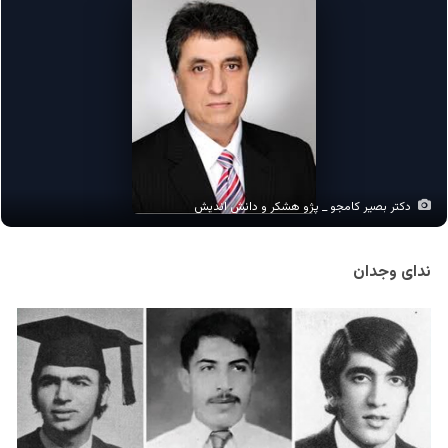
دکتر بصیر کامجو _ پژو هشکر و دانش اندیش
ندای وجدان