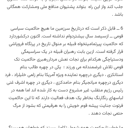
جلب کند واز این راه بتواند پشتیوان منافع ملی ومشارکت همگانی
باشد .
6 ــ قابل ذکر است که درتاریخ سرزمین ما هیچ حاکمیت سیاسی
قومی ــ ازسیصد سال بیشتردوام نداشته است. اکنون درکشوردارد
که حاکمیت پیرتمامیتخواه قبیله بر منوال تاریخ در پرتگاه فروپاشی
قرار گرفته است. ازین بابت رهبران قبیله در یک سراسیمگی
ودستپاچگی هرکدام برای نجات نعش مرداررهبری حاکمیت تک
قومی تلاش غرضمندانه می ورزند ؛ یکی در چهره طالب بنام
استانکزی ، دیگری درچهره نماینده ویژه آمریکا بنام زلمی خلیلزاد ، فرد
دیگری درچهره میانجیگر بنام حامدکزی ، دیگری در چهره اشرف غنی
رئیس رژیم متقلب غیر مشروع دست به کار شده اند اما همه در
لباسهای رنگارنگ بخاطر یک هدف فعالیت دارند که تا این حاکمیت
فرتوت جنایت پیشه قوم خویش را به هرقیمتی که بشود از مرگ
حتمی نجات دهند .
ما خواستارحکومت همه شمول تکامل پسند که خواهان همبستگی