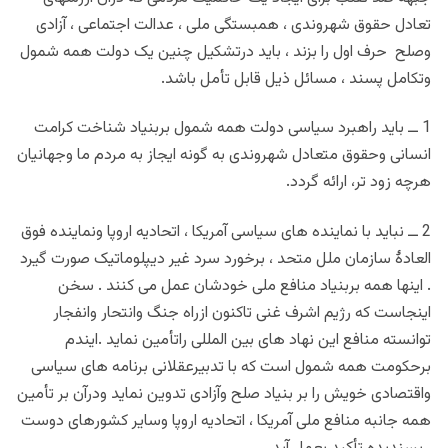
تعادل حقوق شهروندی ، همبستگی ملی ، عدالت اجتماعی ، آزادی
وصلح حرف اول را بزند ، باید درتشکیل چنین یک دولت همه شمول
وتکامل پسند ، مسائل ذیل قابل تأمل باشد.
1 ــ باید راهبرد سیاسی دولت همه شمول بربنیاد شناخت کرامت
انسانی وحقوق متعادل شهروندی به گونه ایجاز به مردم ما وجهانیان
هرچه زود تر، ارائه گردد.
2 ــ نباید با نماینده های سیاسی آمریکا ، اتحادیه اروپا ونماینده فوق
العادۀ سازمان ملل متحد ، برخورد سرد غیر دیپلوماتیک صورت گیرد
. اینها همه بربنیاد منافع ملی خودشان عمل می کنند . سخن
اینجاست که رژیم اشرف غنی تاکنون ازراه جنگ وانتحار وانفجار
توانسته منافع این نهاد های بین المللی راتأمین نماید .ایندم
برحکومت همه شمول است که با تدبیرعقلانی برنامه های سیاسی
واقتصادی خویش را بر بنیاد صلح وآزادی تدوین نماید ودرآن بر تأمین
همه جانبه منافع ملی آمریکا ، اتحادیه اروپا وسایر کشورهای دوست