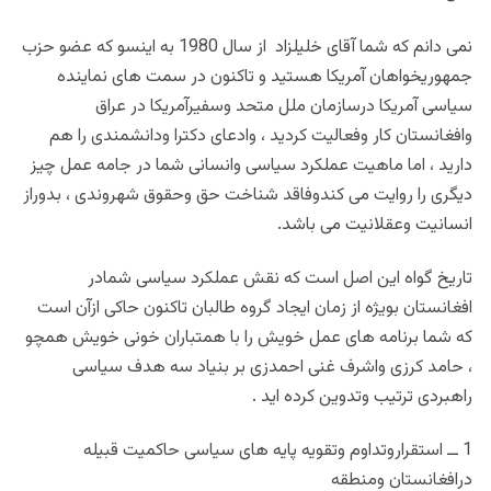
نمی دانم که شما آقای خلیلزاد از سال 1980 به اینسو که عضو حزب
جمهوریخواهان آمریکا هستید و تاکنون در سمت های نماینده
سیاسی آمریکا درسازمان ملل متحد وسفیرآمریکا در عراق
وافغانستان کار وفعالیت کردید ، وادعای دکترا ودانشمندی را هم
دارید ، اما ماهیت عملکرد سیاسی وانسانی شما در جامه عمل چیز
دیگری را روایت می کندوفاقد شناخت حق وحقوق شهروندی ، بدوراز
انسانیت وعقلانیت می باشد.
تاریخ گواه این اصل است که نقش عملکرد سیاسی شمادر
افغانستان بویژه از زمان ایجاد گروه طالبان تاکنون حاکی ازآن است
که شما برنامه های عمل خویش را با همتباران خونی خویش همچو
، حامد کرزی واشرف غنی احمدزی بر بنیاد سه هدف سیاسی
راهبردی ترتیب وتدوین کرده اید .
1 ــ استقراروتداوم وتقویه پایه های سیاسی حاکمیت قبیله
درافغانستان ومنطقه