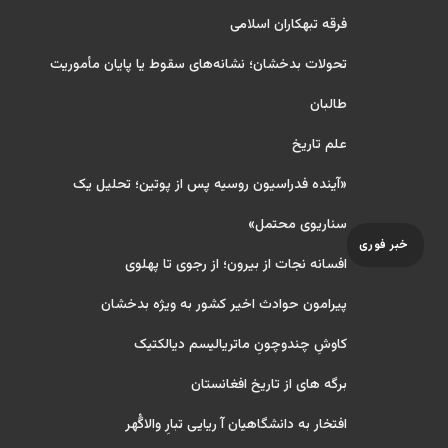
فرقه تبهکاران اسلامی
تحولات بدخشان؛ نشانه‌های سقوط یا پایان مأموریت
طالبان
علم تاریخ
«آینده فدراسیون روسیه پس از پوتین؛ تحلیل یک
سناریوی محتمل»
خبر فوری
افسانه نجات از بیرون؛ از رجوی تا پهلوی
پیرامون حوادث اخیر کشور به ویژه بدخشان
کاوشِ چندو‌چونِ ماتریالیسم دیالکتیک
برگه های از تاریخ افغانستان
افتخار به دانشگاهیان آ ریایی تبارِ والاگُهر