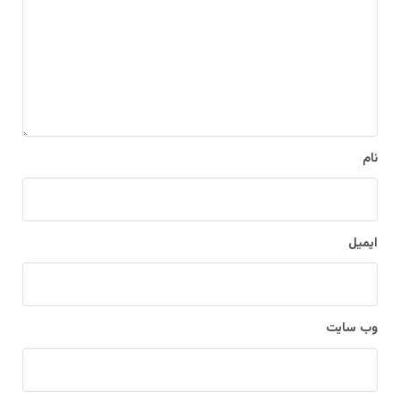
د
گ
ا
ه
*
نام
ایمیل
وب‌ سایت