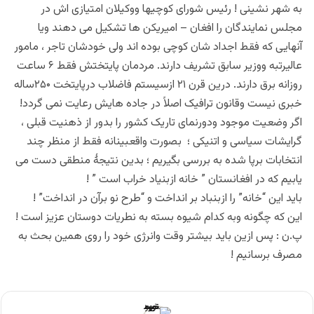
به شهر نشینی ! رئیس شورای کوچیها ووکیلان امتیازی اش در
مجلس نمایندگان را افغان – امیریکن ها تشکیل می دهند ویا
آنهایی که فقط اجداد شان کوچی بوده اند ولی خودشان تاجر ، مامور
عالیرتبه ووزیر سابق تشریف دارند. مردمان پایتختش فقط ۶ ساعت
روزانه برق دارند. درین قرن ۲۱ ازسیستم فاضلاب درپایتخت ۲۵۰ساله
خبری نیست وقانون ترافیک اصلاً در جاده هایش رعایت نمی گردد!
اگر وضعیت موجود ودورنمای تاریک کشور را بدور از ذهنیت قبلی ،
گرایشات سیاسی و اتنیکی ؛ بصورت واقعبینانه فقط از منظر چند
انتخابات برپا شده به بررسی بگیریم ؛ بدین نتیجهٔ منطقی دست می
یابیم که در افغانستان ” خانه ازبنیاد خراب است ” !
باید این “خانه” را ازبنباد بر انداخت و “طرح نو برآن در انداخت” !
این که چگونه وبه کدام شیوه بسته به نطریات دوستان عزیز است !
پ.ن : پس ازین باید بیشتر وقت وانرژی خود را روی همین بحث به
مصرف برسانیم !