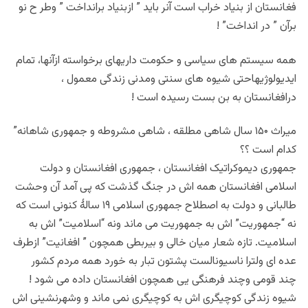
فغانستان از بنیاد خراب است آنر باید ” ازبنیاد برانداخت ” وطر ح نو
برآن ” در انداخت” !
همه سیستم های سیاسی و حکومت داریهای برخواسته ازآنها، تمام
ایدیولوژیهاحتی شیوه های سنتی ومدنی زندگی معمول ،
درافغانستان به بن بست رسیده است !
میراث ۱۵۰ سال شاهی مطلقه ، شاهی مشروطه و جمهوری شاهانه”
کدام است ؟؟
جمهوری دیموکراتیک افغانستان ، جمهوری افغانستان و دولت
اسلامی افغانستان همه اش در جنگ گذشت که پی آمد آن وحشت
طالبانی و دولت به اصطلاح جمهوری اسلامی ۱۹ سالهٔ کنونی است که
نه “جمهوریت” اش به جمهوریت می ماند ونه “اسلامیت” اش به
اسلامیت. تازه شعار میان خالی و بیربطی همچون ” افغانیت” ازطرف
عده ای ولترا ناسیونالست پشتون تبار به خورد همه مردم کشور
چند قومی وچند فرهنگی یی همچون افغانستان داده می شود !
شیوه زندگی کوچیگری اش به کوچیگری نمی ماند و وشهرنشینی اش