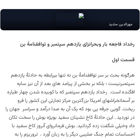
مهرالدین مشید
رخداد فاجعه بار وبحرانزای یازدهم سپتمبر و توافقنامۀ بن
قسمت اول
هرګونه بحث بر سر توافقنامۀ بن نه تنها بیرابطه به حادثۀ یازدهم
سپتمبرنیست ؛ بلکه بر بخشی از پیامد های بعد از آن نیز سایه
افگنده است. رخداد یازدهم سپتمبر که با کوبیده شدن چهار طیاره
بر آسمانخراشهای امریکا بزرگترین مرکز تجارتی این کشور را فرو
ریخت. گویی جرقه یی بود که یک آن به صدا درآمد و سراسر جهان را
در نوردید . این حادثۀ کاخ نشینان سفید بویژه بوش را سخت تکان
داد وخیلی شگفت زده گردانید. بوش فرمانروای آنروز کاخ سفید با
احساسات تمام جنگ صلیبی دیگر را به زبان آورد ، تروریزم را به