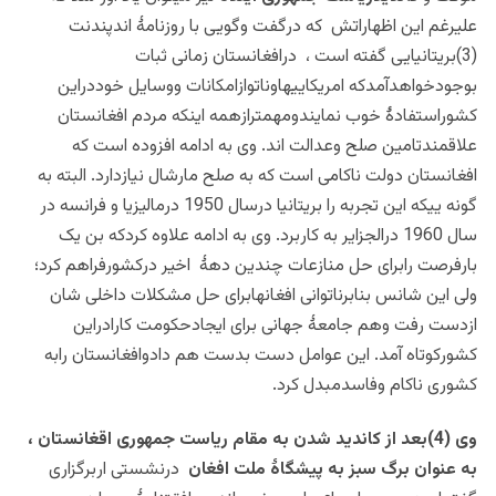
علیرغم این اظهاراتش که درگفت وگویی با روزنامۀ اندپندنت
(3)بریتانیایی گفته است ، درافغانستان زمانی ثبات
بوجودخواهدآمدکه امریکاییهاوناتوازامکانات ووسایل خوددراین
کشوراستفادۀ خوب نمایندومهمترازهمه اینکه مردم افغانستان
علاقمندتامین صلح وعدالت اند. وی به ادامه افزوده است که
افغانستان دولت ناکامی است که به صلح مارشال نیازدارد. البته به
گونه ییکه این تجربه را بریتانیا درسال 1950 درمالیزیا و فرانسه در
سال 1960 درالجزایر به کاربرد. وی به ادامه علاوه کردکه بن یک
بارفرصت رابرای حل منازعات چندین دهۀ اخیر درکشورفراهم کرد؛
ولی این شانس بنابرناتوانی افغانهابرای حل مشکلات داخلی شان
ازدست رفت وهم جامعۀ جهانی برای ایجادحکومت کارادراین
کشورکوتاه آمد. این عوامل دست بدست هم دادوافغانستان رابه
کشوری ناکام وفاسدمبدل ک
رد.
وی (4)بعد از کاندید شدن به مقام ریاست جمهوری اقغانستان ،
به عنوان برگ سبز به پیشگاۀ ملت افغان
درنشستی اربرگزاری