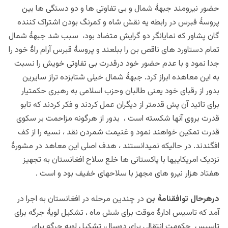
حضور نیرومند جبهۀ شمال و بی تفاوتی ها و دو دستگی ها بین
پروسۀ قبرس در رابطه یه نقش شاه و کمرنگ بودن اشتراک کننده
گان پشاور که نمایانگر دو گرایش متضاد بود، سبب شد جبهۀ شمال
تمام دستاورد های ناقص بن را ببلعند و پروسۀ قبرس آرام راۀ خود را
جدا نمود و با عدم حضور خود درقدرت بی تفاوتی خویش را نسبت
به این معاهده ابراز کرد. جبهۀ شمال خیلی شتابزده تراز سایرین
بدور از رقبای خود یعنی طالبان وحزب اسلامی به رهبری حکمتیار
برای تائید آن پش قدمتر از دیگران عمل کردند و فکر کردند که تابو
قدرت بروی آنها شکسته است ، بدور از هرگونه مزاحمت بر سکوی
قدرت تمکین خواهند نمود و غنیمت شمردن نقد ، نسیه را از کف
افگندند. در حالیکه نمیدانستند ، هدف اصلی این معاهد در مشورۀ
نزدیک امریکاییها با پاکستانی ها خلع سلاح افغانستان به تجهیز
هفتاد هزار نیرو های مجهز با سلاحهای خفیف بود و است .
درهرحال توافقنامۀ بن
در چندین مرحله در افغانستان به اجرا در
آمد که تاسیس ادارۀ موقت برای شش ماه ، تشکیل لویۀ جرگه برای
تاسیس حکومت انتقالی برای دوسال، تشکیل لویه جرگه برای