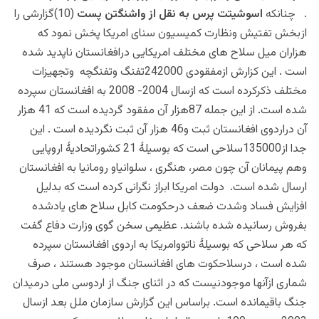
. چنانکه
اسوشیتت پرس به نقل از واشنگتن پست
(10)گزارشی را
ازبخش تفتیش ونظارت کمیسیون سنای امریکا پخش نمود که
هزاران میل سلاح های مختلف امریکایی درافغانستان ناپدید شده
است . این کزارش ازمفقودی 242000تفنگ وتفنگچه وتجهیزات
مختلف ذکرکرده است که ازسال 2004- 2008 به افغانستان سپرده
شده است. از این جمله 87هزار آن مفقود گردیده است که 41 هزار
آن دراردوی افغانستان ثبت و46 هزار آن ثبت نگردیده است . این
جدا از135000سلاحی است که بوسیلۀ 21 کشوراتحادیۀ اروپایی
وهم پیمانان آن چون مصر، هنگری ، سلوانیاو رومانیا به افغانستان
ارسال شده است. دولت امریکا ابراز نگرانی کرده است که بدلیل
افزایش فساد وشدت ضعف درحکومت کابل سلاح های یادشده
بفروش رسانیده شده باشند. عظیمی سخن گوی وزارت دفاع گفت
که هر سلاحی که بوسیلۀ ناتووامریکا به اردوی افغانستان سپرده
شده است ، درسلاحکوت های افغانستان موجود هستند ، صرف
شماری ازآنها موجودنیست که در اثنای جنگ از اردوسی ملی درمیدان
جنگ باقیمانده است. براساس این گزارش سازمان ملل بعد ازسال