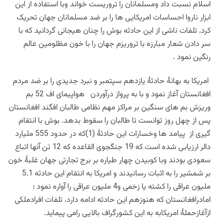
اسلام نسبت داد ومسلمانان را تروریست خواند وبا استفاده از این
ابزار ناروا احساسات امریکایی ها را بر ضد مسلمانان جهان تحریک
کرد. تلفات ناشی از این حادثه بوش را چنان هیجانی گردانید که با
سر دادن شعار مبارزه با تروریزم جهان را با خون مظلومین عالم
رنگین نمود .
امریکا به بهانۀ حادثۀ یازدهم سپتمبر و نبرد جدیدی را بر ضد مردم
افغانستان آغاز نمود و با به پرواز درآوردن هواپیمای اف 52 بم
وریزش بم های سنگین بر مراکز مهم نظامی طالبان افگند افغانستان
پس از چهل روز توانست تا طالبان را سقوط بدهد. بوش با انتقام
گیری از پیامد ها وخسارات این حادثۀ (1)که در حدود 555 ملیارد
دالر ارزیابی شده است که 19 جنگجوی القاعده که 12 تن آنها اتباع
سعودی بودند وبا کوبیدن چهار طیاره بر برج تجارتی جهان غلبۀ خون
بر شمشیر را به اثبات رسانیدند و امریکا به انتقام این حادثه 5.1
ملیون عراقی را کشته یا زخمی و4 ملیون عراقی را آواره نمود ؛
امادرافغانستان که هنوزهم این حادثه ادامه دارد، تلفات افرادملکی
ازآغازحملۀ امریکابه به این کشورگراف بالایی رامی پیماید.