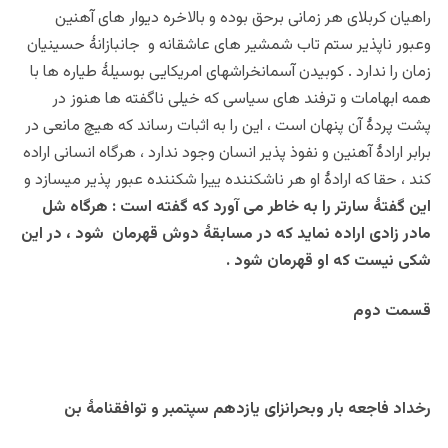
راهیان کربلای هر زمانی برحق بوده و بالاخره دیوار های آهنین
وعبور ناپذیر ستم تاب شمشیر های عاشقانه و جانبازانۀ حسینیان
زمان را ندارد . کوبیدن آسمانخراشهای امریکایی بوسیلۀ طیاره ها با
همه ابهامات و ترفند های سیاسی که خیلی ناگفته ها هنوز در
پشت پردۀ آن پنهان است ، این را به اثبات رساند که هیچ مانعی در
برابر ارادۀ آهنین و نفوذ پذیر انسان وجود ندارد ، هرگاه انسانی اراده
کند ، حقا که ارادۀ او هر ناشکننده ییرا شکننده عبور پذیر میسازد و
این گفتۀ سارتر را به خاطر می آورد که گفته است : هرگاه شل
مادر زادی اراده نماید که در مسابقۀ دوش قهرمان شود ، در این
شکی نیست که او قهرمان شود .
قسمت دوم
رخداد فاجعه بار وبحرانزای یازدهم سپتمبر و توافقنامۀ بن