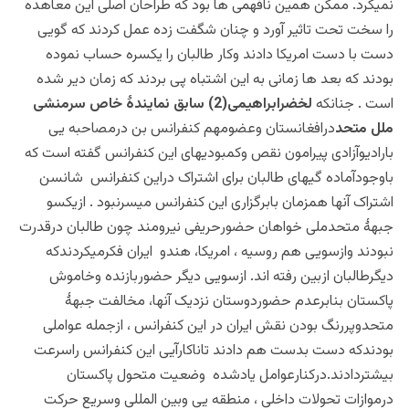
نمیکرد. ممکن همین نافهمی ها بود که طراحان اصلی این معاهده
را سخت تحت تاثیر آورد و چنان شگفت زده عمل کردند که گویی
دست با دست امریکا دادند وکار طالبان را یکسره حساب نموده
بودند که بعد ها زمانی به این اشتباه پی بردند که زمان دیر شده
است . جنانک
ه
لخضرابراهیمی(2) سابق نمایندۀ خاص سرمنشی
ملل متحد
درافغانستان وعضومهم کنفرانس بن درمصاحبه یی
بارادیوآزادی پیرامون نقص وکمبودیهای این کنفرانس گفته است که
باوجودآماده گیهای طالبان برای اشتراک دراین کنفرانس شانسن
اشتراک آنها همزمان بابرگزاری این کنفرانس میسرنبود . ازیکسو
جبهۀ متحدملی خواهان حضورحریفی نیرومند چون طالبان درقدرت
نبودند وازسویی هم روسیه ، امریکا، هندو ایران فکرمیکردندکه
دیگرطالبان ازبین رفته اند. ازسویی دیگر حضوربازنده وخاموش
پاکستان بنابرعدم حضوردوستان نزدیک آنها، مخالفت جبهۀ
متحدوپررنگ بودن نقش ایران در این کنفرانس ، ازجمله عواملی
بودندکه دست بدست هم دادند تاناکارآیی این کنفرانس راسرعت
بیشتردادند.درکنارعوامل یادشده وضعیت متحول پاکستان
درموازات تحولات داخلی ، منطقه یی وبین المللی وسریع حرکت