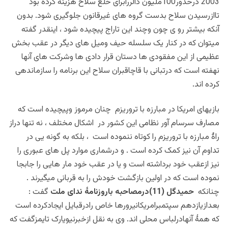
2003 درحدور100ملیون دالررابرای خلع سلاح هزینه کرده بود
تاازرسیدن سلاح بدست گروه های غیرقانون جلوگیری شود.
بدون
آنکه بیشتر رو ی چون وچند این تاراج پیچیده شود ، اینقدر گفته
میتوان که در کنار یک سلسله حیف ومیل های دیگر در عقب بخش
عظیمی از این مفقودی ها دستان قرار دادی ها وشرکت های آنها
نهفته است که درتبانی با قاچاقبران سلاح این برنامه را سازماندهی
کرده اند.
بازیهای امریکا در مبارزه با تروریزم چنان مرموز وپیچیده است که
مصارف سرسام آور نظامی این کشور در اشکال مختلف ، نه تنها دراز
راۀ مبارزه با تروریزم را کوتاه ننموده است ، بلکه به گونه یی در
تداوم آن نیز کمک کرده است . و درشماری موارد پل های عبوری را
نیز ازعقب خود برداشته است و یا در عقب خود مار هایی را جابجا
نموده است که در اولین بازگشت خودش را به قربانی میگیرند .
چنانکه
حمیدگل (11)درمصاحبه باروزنامۀ ندای ملت
گفت :
بعدازیازدهم سپتمبرامریکانیرورها خاص رادرقبایل ایجادکرده است
که همۀ آنهادرلباس محلی اند. وی به نقل ازخبرنیویارک تایمزگفت که