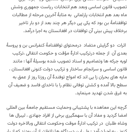
تصویب قانون اساسی وبعد هم انتخابات ریاست جمهوری وشش
ماه بعد هم انتخابات پارلمانی به مثابۀ آخرین مرحله از مطالبات
توافقنامۀ بن بود که یکی پی دیگر هر چند بعد از دو بار تاخیر
برخلاف پیش بینی آن توافقات در افغانستان به اجرا درآمد.
اثرات دو گرایش متضاد درمحتوای توافقنامۀ کنفرانس بن و پروسۀ
بعدی آن از جمله درترکیب ادارۀ مؤقت و حکومت انتقالی ،ترکیب
لویه جرکه ها وتصامیم و اسناد تصویب شده بوسیلۀ آنها ؛ مانند
قانون اساسی و سرانجام ساختار و ترکیب دولت کنونی افغانستان ،
مایه های بحران زا یی اند که امواج توفندۀ آن روزتا روز از عمق به
سطح بالا آمده و کشتی توفانی نظام را با ناخدای فاسد و ضعیف آن
به غرق شدن تهدید مینماید.
گرچه این معاهده با پشتیبانی وحمایت مستقیم جامعۀ بین المللی
امضا گردید و مفاد آن با سهمگیری برخی از افراد جهادی ، لیبرال ها
وشاه طلبان در ترکیب ادارۀ موقت وحکومت انتقالی وبالاخره دولت
کنونی به اجرا درآمد ؛ ولی این دستگاه ها ناتوانتر از آن بودند که از بار