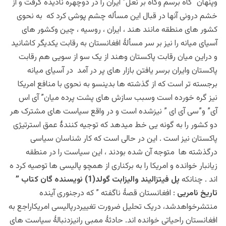
وپنهان “گاه برسم وگاه بر نعل” ایران را در دوچهره نادیده گرفت و از
خشم درونی آنها در قبال این مسأله چشم پوشی کرد که به نحوی
کشور های منطقه مانند هند ، ایران ، روسیه ، چین وکشور های
آسیای میانه را نیز بر سر مسألۀ افغانستان به رقابت یکدیگر کاشانید
و دراین میان رقابت پاکستان وهند از یک سو از سویی هم رقابت
پاکستان وایران برسر یافتن بازار های پر در آمد در آسیای میانه
برجسته تر است که از گذشته ها بدینسو به نحوی با منافع امریکا
نیز گره خورده است وسبب سازش های پشت پرده میان” آی اس
آی” و”سی آی ای ” نیزشده است و در واقع سیاست های مشترک هر
دو کشور را به گونه یی خط میدهد که توجیه کنندۀ عمق استرتیژی
پاکستان نیز است . این در حالی است که کار شناسان سیاسی
درگذشته ها متوجه آن شده بودند ، این سیاست را در منطقه
زیانبار خوانده و امریکا را به برکناری از همچو پالیسی ها توصیه کرد ه
اند . چنانک
ه
پل فیتزالیند والیزابت گولد(1) نویسنده گان کتاب ”
تاریخ نامریی
: افغانستان قصۀ ناگفته ” که درجنوری آینده
منتشرخواهدشد، دریک تحلیل ضرورت تغییردرپالیسی امریکاراجع به
افغانستان راحیاتی خوانده اند. حادثۀ ممبی رانیزدنبالۀ سیاست های