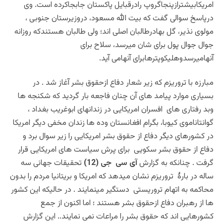
امریکابیشترازپنجاگروپ رادرقبایل پاکستان جابجاکرده است. وی
درپاسخ سوالی گفت که بیت الله مسعود، دروزیرستان جنوبی ،
مولوی نذیر، گل بهادرطالبان اصلی اند؛ ولی طالبان هستندکه روزانه
جوال جوال پول برای شان میرسد، سلاح برای
آنهامیرسدوهلیکوپترهابرای آنهامی آید
.
مبارزه با تروریزم که زیر شعار دفاع ازحقوق بشر آغاز شد . در
بسیاری موارد پیامد های آن چنان فاجعه بار گردید که شکنجه ها
وبد رفتاری های افسران امریکایی در زندانهای ابوغریب بغداد ،
گوانتاناموی کیوبا، بگرام افغانستان وده ها زندان مخفی دیگر امریکا
در کشورهای دیگر دفاع از حقوق بشر امریکایی را زیر سوال برد و
دفاع از حقوق بشر سکویی برای پرش سیاست های امریکایی قرار
گرفت . چنانکه به گزارش
آی سی جی (12)
تحقیقات جهانی سه
ساله در بارۀ تروریزم نشان میدهد که امریکا و بریتانیا مردم را بدون
محاکمه به اتهام تروریستی دستگیر مینمایند . در حالیکه این کشور
ها از رهبران دفاع ازحقوق بشر هستند ؛ اما اکنون از جمع
کشورهایی اند که حقوق بشر را مراعات نمی نمایند..
این گزارش