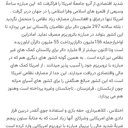
شدید اقتصادی از آنرو جامعۀ امریکا را فراگرفت که این مبارزه ساحۀ
وسیعی از قلمرو های اسلامی وفرا اسلامی را در جهان دربر گرفت .
امریکا تنها درعراق و افغانستان مصارف زیاد نظامی را متحمل نگردید
؛ بلکه سالانه 297 ملیون دالر برای نظامیان پاکستانی نیز می پردازد تا
این کشور بتواند در مبارزه باتروریزم مصرف نماید. امادراین
اواخرازجمله 156ملیون دالرازپرداخت 55 ملیون دالرآن اباورزیده
است وتا اکنون بیشتر از 8 ملیارد دالر برای پاکستان کمک های غیر
نظامی نیز کرده است . به همین گونه کشور های دیگری هم که در
مبارزه با تروبریزم خود را آسیب پذیر میدانند ، از امریکا کمک های
مالی واقتصادی دریافت میدارند. این جدا از مصارف نظامی امریکا
است که این کشور مبالغ هنگفتی را برای کشور های آسیای میانه
چون ازبکستان ، قرغزستان ، تاجکستان وغیره پرداخته است وهنوز
هم می پردازد.
اختلاس ، کلاهبرداری، حقه بازی و استفاده جوی آنقدر دربین قرار
دادی های امریکایی وشرکای آنها زیاد است که به مثابۀ ستون پنجم
ضربۀ شدید مالی را برپیکر مبارزه با تروریزم امریکایی وارد کرده است