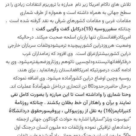
تلاش های ناکام امریکا زیر نام مبارزه با تروریزم انتقادات زیادی را در
سطح جهانی به همراه داشته است و همواره از طرف شماری
مقامات غربی و مقامات کشورهای شرقی به نقد گرفته شده است .
چنانکه
سفیرروسیه (15)درکابل گفت وگویی گفت :
امریکادرافغانستان تنها بازبان اسلحه صحبت میکند. درحالیکه
وضعیت هرروزدراین کشورپیچیده ترمیشودوتلفات سربازان خارجی
دراین کشوربیشترازعراق است. وی افزود که زمامداران غرب
درفکرافغانهانیستندودلچسپی ناتوهم روزتاروزضعیفترمیشود. وی به
ادامه گفت درصورتیکه امریکاافغانستان رارهانماید ، برای هند،
روسیه وچین اوضاع دراین کشورآماده میشود. وی اضافه نمودکه
درحال حاضردرحدود80 تن انتحاری درداخل شهرآمادۀ عملیات اند.
وحتا شماری را واداشته است تا این مبارزه را بصورت کامل نفی
نمایند و برآن و راهکار آن خط بطلان بکشند . چنانکه
روزنامۀ
کنبراتایمز(16) به نقل از روزبیوکلی ، پروفیسورحقوق دردانشگاۀ
“نیوسوت ویلز”استرالیا اشاره به حوادث گوناگون جهانی ازجمله
زخدادهای ترافیکی نموده وازتلفات ده ملیون انسان درجنگ اول
و50 ملیون انسان درجنگ دوم جهانی یاد آورشده واین تلفات