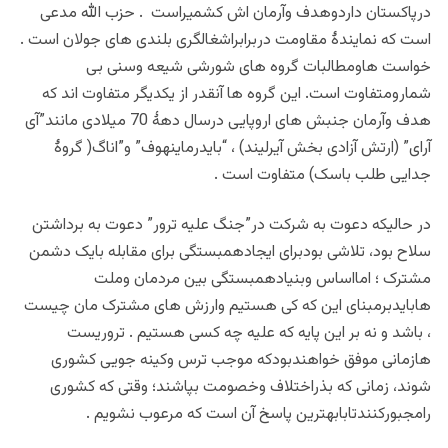
درپاکستان داردوهدف وآرمان اش کشمیراست . حزب الله مدعی
است که نمایندۀ مقاومت دربرابراشغالگری بلندی های جولان است .
خواست هاومطالبات گروه های شورشی شیعه وسنی بی
شمارومتفاوت است. این گروه ها آنقدر از یکدیگر متفاوت اند که
هدف وآرمان جنبش های اروپایی درسال دهۀ 70 میلادی مانند”آی
آرای” (ارتش آزادی بخش آیرلیند) ، “بایدرماینهوف” و”اناگ( گروۀ
جدایی طلب باسک) متفاوت است .
در حالیکه دعوت به شرکت در”جنگ علیه ترور” دعوت به برداشتن
سلاح بود، تلاشی بودبرای ایجادهمبستگی برای مقابله بایک دشمن
مشترک ؛ امااساس وبنیادهمبستگی بین مردمان وملت
هابایدبرمبنای این که کی هستیم وارزش های مشترک مان چیست
، باشد و نه بر این پایه که علیه چه کسی هستیم . تروریست
هازمانی موفق خواهندبودکه موجب ترس وکینه جویی کشوری
شوند، زمانی که بذراختلاف وخصومت بپاشند؛ وقتی که کشوری
رامجبورکنندتابابهترین پاسخ آن است که مرعوب نشویم .