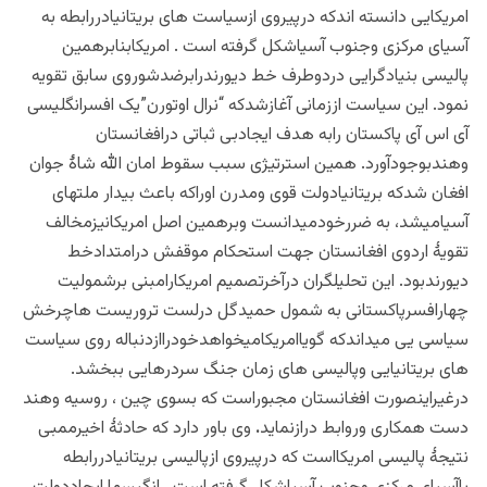
امریکایی دانسته اندکه درپیروی ازسیاست های بریتانیادررابطه به
آسیای مرکزی وجنوب آسیاشکل گرفته است . امریکابنابرهمین
پالیسی بنیادگرایی دردوطرف خط دیورندرابرضدشوروی سابق تقویه
نمود. این سیاست اززمانی آغازشدکه “نرال اوتورن”یک افسرانگلیسی
آی اس آی پاکستان رابه هدف ایجادبی ثباتی درافغانستان
وهندبوجودآورد. همین استرتیژی سبب سقوط امان الله شاۀ جوان
افغان شدکه بریتانیادولت قوی ومدرن اوراکه باعث بیدار ملتهای
آسیامیشد، به ضررخودمیدانست وبرهمین اصل امریکانیزمخالف
تقویۀ اردوی افغانستان جهت استحکام موقفش درامتدادخط
دیورندبود. این تحلیلگران درآخرتصمیم امریکارامبنی برشمولیت
چهارافسرپاکستانی به شمول حمیدگل درلست تروریست هاچرخش
سیاسی یی میداندکه گویاامریکامیخواهدخودراازدنباله روی سیاست
های بریتانیایی وپالیسی های زمان جنگ سردرهایی ببخشد.
درغیراینصورت افغانستان مجبوراست که بسوی چین ، روسیه وهند
دست همکاری وروابط درازنماید
.
وی باور دارد که حادثۀ اخیرممبی
نتیجۀ پالیسی امریکااست که درپیروی ازپالیسی بریتانیادررابطه