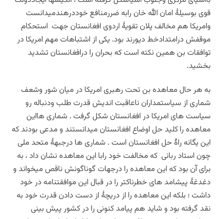
باآسیای مرکزی وجنوب آسیاشکل گرفته است ، انگیسها ایجاددولت
قوی بوسیلۀ امان الله خان رابه ضررمنافع خوددرهندمیدانست
وامریکا هم مخالف پلان تقویۀ اردوی افغانستان جهت استحکام
موقفش درامتدادخط دیورند بود. یکی از اشتباهات مهم امریکا در
توافقات بن همین نکته است که بحران را درافغانستان تشدید
بخشید.
به هر حال معاهده بن تحت رهبری امریکا در میان شور وشعف
شماری از سیاستمداران ناعاقبت اندیش قدرت طلب ودنباله رو
سیاست های امریکا در افغانستان شکل گرفت . شماری هااین
معاهده را کلید حل اوضاع افغانستان میدانستند و مدعی بودند که
این یگانه راۀ حل افغانستان است . شماری ها درجبهۀ متحد ملی
چون استاد ربانی که مخالفت خود رابا این معاهده نشان داد ، به
برای آن بود که این معاهده را درجهات گوناگونش ناقص میخواند و
دغدغۀ پیشامد های خطرناکتر را در قبال این موافقتنامه در خود
داشت ؛ بلکه این معاهده را از دریچۀ از دست دادن قدرت خود به
نقد گرفته بود و شاید هم پیامد کنونی را در کشور پیش بینی