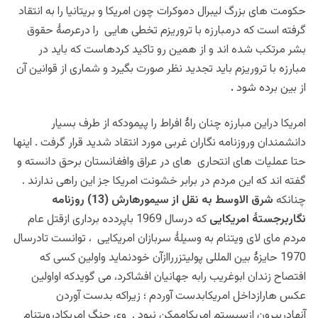
حکومت های بزرگ لیبرال دموکرات چون امریکا و بریتانیا را به انتقاد
گرفته است که درمبارزه با تروریزم تخطی هایی را درعرصۀ حقوق
بشر مرتکب شده اند و از همین رو تاکید کردهاست که باید در
مبارزه با تروریزم باید تجدید نظر صورت بگیرد و شماری از قوانین آن
از بین برده شود
.
امریکا دراین مبارزه چنان راۀ افراط را پیمودکه از طرف بسیار
دانشمندان وروزنامه نگاران غربی مورد انتقاد شدید قرار گرفت . اینها
حتا عملیات های انتحاری های در عراق وافغانستان برحق دانسته و
گفته اند که این مردم در برابر خشونت امریکا جز این راهی ندارند .
چنانکه
شرق الاوسط به نقل از سیمورهارش (13) روزنامه
نگاربرجستۀ امریکایی
که درسال 1969 باپردده برداری ازقتل عام
مردم مای لای ویتنام به وسیلۀ سربازان امریکایی ، توانست تادرسال
1970 حایزۀ بین المللی پولیتزرراازآن خودنماید واولین کسی که
افتصاح زندان ابوغریب رابه جهانیان افشاکرد، می گویدکه اواولین
عکس هارازداخل امریکابدست آوردم ؛ زیراکه بدست آوردن
آنهادربیرون ازسیستم امریکاممکن نبود . وی جنگ امریکادرویتنام