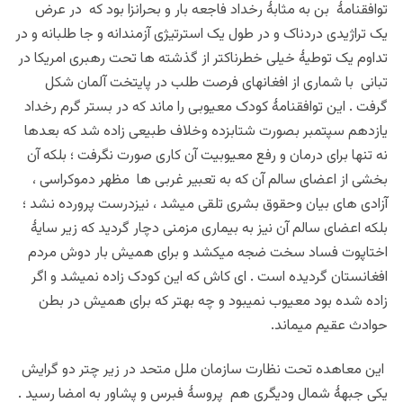
توافقنامۀ بن به مثابۀ رخداد فاجعه بار و بحرانزا بود که در عرض
یک تراژیدی دردناک و در طول یک استرتیژی آزمندانه و جا طلبانه و در
تداوم یک توطیۀ خیلی خطرناکتر از گذشته ها تحت رهبری امریکا در
تبانی با شماری از افغانهای فرصت طلب در پایتخت آلمان شکل
گرفت . این توافقنامۀ کودک معیوبی را ماند که در بستر گرم رخداد
یازدهم سپتمبر بصورت شتابزده وخلاف طبیعی زاده شد که بعدها
نه تنها برای درمان و رفع معیوبیت آن کاری صورت نگرفت ؛ بلکه آن
بخشی از اعضای سالم آن که به تعبیر غربی ها مظهر دموکراسی ،
آزادی های بیان وحقوق بشری تلقی میشد ، نیزدرست پرورده نشد ؛
بلکه اعضای سالم آن نیز به بیماری مزمنی دچار گردید که زیر سایۀ
اختاپوت فساد سخت ضجه میکشد و برای همیش بار دوش مردم
افغانستان گردیده است . ای کاش که این کودک زاده نمیشد و اگر
زاده شده بود معیوب نمیبود و چه بهتر که برای همیش در بطن
حوادث عقیم میماند.
این معاهده تحت نظارت سازمان ملل متحد در زیر چتر دو گرایش
یکی جبهۀ شمال ودیگری هم پروسۀ فبرس و پشاور به امضا رسید .