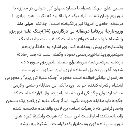
تخطی های امریکا همراه با بمباردمانهای کور هوایی در مبارزه با
تروریزم چنان تلفات افراد بیگناه را بالا برد که نگرانی های زیادی را
درسطح حامیان امریکا نیز برانگیخته است . چنانکه
میلی بند
وزیرخارجۀ بریتانیا درمقاله یی درگاردین (14)جنگ علیه تروریزم
رااشتباه
خوانده است وافزوده است که غرب نمیتواندباجنگ
وکشتارهای پیش رومقابله کند. وی اشاره به حادثۀ یازدهم
سپتمبرورویداداخیردرممبی نموده وگفته است که بعدازحادثۀ
یازدهم سپتمبرهمه نیروهابرای مقابله باتروریزم سوق داده
شدودرآخرین تحلیل استفاده اززوررابرای سرکوبی تروریست
هاراسوال برانگیزخوانده است مفهوم “جنگ علیۀ تروریزم” رامفهومی
اشتباه وگمراه کننده خواند. وی باآنکه این مقابله راحتمی ولازمی
میشمارد؛ ولی چگونگی این مقابله راموردسوال قرارداده است که
چگونه بایدمقابله صورت بگیرد. ایدۀ جنگ علیه ترورتصوریک دشمن
واحدوفراملی که درهیآت اسامه بن لادن والقاعده متجسم شده
راایجادمیکند؛ اماواقعیت این است که هویت وانگیزۀ گروه های
تروریستی ناهمگون ومتمایزازیکدیگراست . لشکرطیبه ریشه