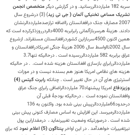
سربه 182 ملیارددالررسانید
. و در گزارشی دیگر
متخصص انجمن
تشریک مساعی تخنیکی آلمان ( جی تی زید
) (3)
درشروع سال
2007 مصارف جنک درافغانستان رااضافه ترازصدملیارددالرنشان
دادند. هزینۀ هرسربازآلمانی رابرابربه 4000دالردرروزذکرکرده است که
همین اکنون 4500سربازاین کشوردرافغانستان مستقراند. ازشروع
سال 2002تااواسط سال 2006 هزینۀ جنگی امریکادرافغانستان و
عراق برابربه 582 ملیارددالررسیده است . درحالیکه تنها3.7
ملیارددالررابرای بازسازی افغانستان هزینه شده است.
. در حالیکه
هزینه های نظامی امریکا هنوز هم بسنده نیست و در موزات
استرتیژی های آن در حال تغییر است . چنانکه
رابرت گیتس (4)
وزیزدفاع
امریکا پیشنهاد70 ملیارددالراضافی رابرای جنگ عراق
وافغانستان نموده است . درحالیکه بودجۀ قبلی آن
درحدود66ملیارددالرپیش بینی شده بود. واکنون به 136
ملیارددالرمیرسد. این افزایش به اساس مصارف کنونی پیش بینی
شده است . درصورتیکه وضعیت تغییرنماید ، درمقداراین پول
نیزتغییرات خواهدآمد
. در این اواخر
پنتاگون (5) اعلام نمود
که برای