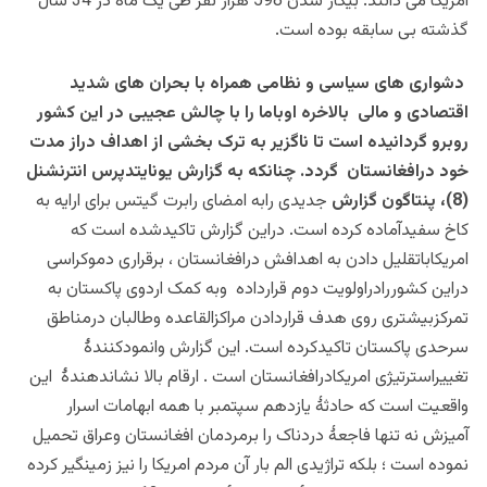
آمریکا می دانند. بیکار شدن 598 هزار نفر طی یک ماه در 34 سال
گذشته بی سابقه بوده است.
دشواری های سیاسی و نظامی همراه با بحران های شدید
اقتصادی و مالی بالاخره اوباما را با چالش عجیبی در این کشور
روبرو گردانیده است تا ناگزیر به ترک بخشی از اهداف دراز مدت
خود درافغانستان گردد.
چنانکه به گزارش یونایتدپرس انترنشنل
(8)، پنتاگون گزارش
جدیدی رابه امضای رابرت گیتس برای ارایه به
کاخ سفیدآماده کرده است. دراین گزارش تاکیدشده است که
امریکاباتقلیل دادن به اهدافش درافغانستان ، برقراری دموکراسی
دراین کشوررادراولویت دوم قرارداده وبه کمک اردوی پاکستان به
تمرکزبیشتری روی هدف قراردادن مراکزالقاعده وطالبان درمناطق
سرحدی پاکستان تاکیدکرده است. این گزارش وانمودکنندۀ
تغییراسترتیژی امریکادرافغانستان است . ارقام بالا نشاندهندۀ این
واقعیت است که حادثۀ یازدهم سپتمبر با همه ابهامات اسرار
آمیزش نه تنها فاجعۀ دردناک را برمردمان افغانستان وعراق تحمیل
نموده است ؛ بلکه تراژیدی الم بار آن مردم امریکا را نیز زمینگیر کرده