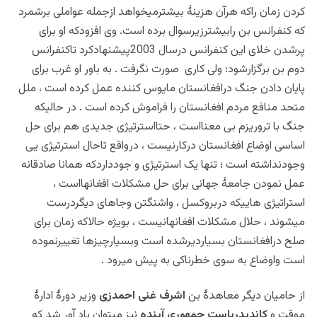
کردن زمان راکه هرآن هزینۀ بیشترمیخواهد ازجمله عواملی برشمرد
که کنفرانس بن رابیشترزیرسوال برده است. وی افزودکه او برای
پرشدن خلای این کنفرانس درسال 2003پیشنهادکرد تاکنفرانس
دوم بن برگزارشود؛ ولی کاری صورت نگرفت . به باور او غرب برای
پایان دادن جنگ درافغانستان مایوس کننده عمل کرده است ، ملل
متحد منافع مردم افغانستان را فراموش کرده است . در حالیکه
جنگ با تروریزم بی معنااست ، حتااسترتیژی جدیدی هم برای حل
اساسی اوضاع افغانستان درکارنیست ، درواقع تاحال استرتیژی یی
وجودنداشته است ؛ تنها یک استرتیژی و جودداردکه همانا صادقانه
عمل نمودن جامعۀ جهانی برای حل مشکلات افغانهااست ،
استراتیژی هاییکه دربروکسل ، واشنگتن وجاهای دیگردرست
میشوند ، حلال مشکلات افغانهانیست ، بویژه حالاکه زمان برای
صلح درافغانستان بسیاردیرشده است وبسیارچیزها تغییرنموده
است واوضاع به سوی خطرناکی به پیش میرود .
از حامیان دیگر معاهدۀ بن
اشرف غنی احمدزی
وزیر دورۀ ادارۀ
موقت و
کاندیدریاست جمهوری آینده
نیز میتوان یاد آور شد که