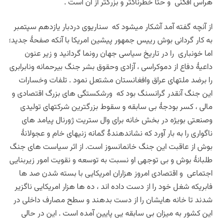
هراس افگنی و حتا خطرناکتر و بزرگتر از آن است .
از آنچه گفته آمد آشکار میشود که سناریوی دردبار یازدهم سپتمبر
به کار گردانی بوش رییس جمهور پیشین امریکا با آنکه صفحۀ جدید؛
اما خونباری را در تاریخ سیاسی جهان رونما گردانید و زیر عنون
داعیۀ دفاع از دموکراسی ، آزادی وحقوق بشر جنگ بیرحمانه ونابرابری
را برضد ملتهای عراق وافغانستان مشتعل نمود . تلفات وخسارات
این جنگ آنقدر گرانسنگ بود که ورشکستگی های بزرگ اقتصادی و
مالی ، کسر بودجۀ بی سابقه و سقوط بزرگترین شرکتهای تولیدی
وصنعتی بویژه در بخش خانه برای وال ستریت ژورنال پیامد های
ناگواری را به بار آورد که نشاندهندۀ گمانه زنیهای خام و عجولانۀ
بوش از عاقبت این جنگ خانمانسوز است. از اثر سیاست های جنگ
طلبانۀ بوش و بی توجهی او نسبت به توسعه و نقویت امور زیربنایی
اجتماعی و اقتصادی امروز هزاران امریکایی با بسته شدن صد ها
فابریکه شغل خود را از دست داده اند ، ده ها هزار امریکایی ناگزیر
شدند تا خانه هایشان را از دست بدهند و سطح مصارف داخلی در
این کشور به میزان بی سابقه یی پایین آمده است . این در حالی