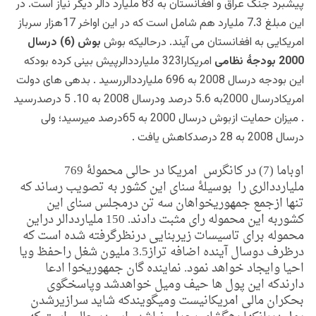
پیشبرد جنگ عراق و افغانستان به 83 ملیارد دالر دیگر نیاز است. در
این مبلغ 7.3 ملیارد هم شامل است که در این اواخر 17هزار سرباز
امریکایی به افغانستان می آیند.
درحالیکه بوش
بوش (6) درسال
2000 بودجۀ نظامی
امریکارا323 ملیارددالرپیش بینی کرده بودکه
این بودجه درسال 2008 به 696 ملیارددالررسید . بدهی های دولت
امریکادرسال 2000به 5.6 درصد ودرسال 2008 به 10. 5 درصدرسید
. میزان حمایت ازبوش درسال 2000 به 65درصد میرسید؛ ولی
درسال 2008 به 28 درصدکاهش یافت .
اوباما (7) در کانگرس امریکا در حالی محمولۀ 769
ملیارددالری را بوسیلۀ سنای این کشور به تصویب رساند که
تنها ازجمع جمهوریخواهان سه تن درمجلس سنای این
کشوربه این محموله رای مثبت دادند. 150 ملیارددالر دراین
محموله برای تاسیسات زیربنایی درنظرگرفته شده است که
درظرف دوسال آینده اضافه تراز3.5 ملیون شغل راحفظ ویا
احیا وایجاد خواهد نمود. نماینده گان جمهوریخوا ادعا
دارندکه این پول ها حیف ومیل خواهدشد وپاسخگوی
بحکران مالی امریکانیست ومیگویندکه شاید سرازیرشدن