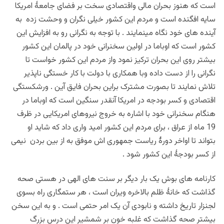
است که هنوز بحران مالی واقتصادی سخت بر فضای جامعۀ امریکا
سایه افگنده است و مردم این کشور خیلی نگران و وحشت زده به
آینده های خود نگاه مینمایند . با توجه به نگرانی رو به افزایش این
کشور است که اوباما در اولین سخنرانی خود در پالمان این کشور
بیشتر روی این بحران ترکیز نمود واز مردم این کشور خواست تا
نگرانی را از دست داده وبا همکاری با دولت با کار خستگی ناپذیر
تلاش نمایند تا بصورت مشترک براین بحران فایق آین . ورشکستگی
اقتصادی و کسر بودجه در امریکا آنقدر سنگین است که اوباما در
هنگام سخنرانی خود با اشاره به خروج نیروهای امریکایی در ظرف
19 ماه از عراق ، برای مردم این کشور امید واری داد که شاید او
بتواند تا اواخر دورۀ ریاست جمهوری اش موفق به از بین بردن نیمی
از کسر بودجۀ این کشور شود .
کارنامه های بوش یک بار دیگر بر سنت های الهی در هستی صحه
گذاشت که خانۀ ظلم بالاخره ویران است ، هر ستمگاری راه بسوی
لجنزار تاریخ داشته و نابودی آن یک امر حتمی است . و به این سخن
بیشتر صحه گذاشت که غلبه خون بر شمشیر این درس بزرگ