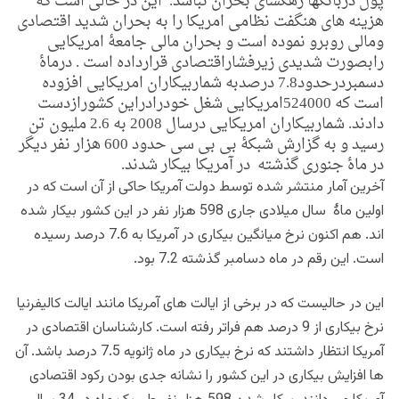
پول دربانکها رهگشای بحران نباشد. این در حالی است که
هزینه های هنگفت نظامی امریکا را به بحران شدید اقتصادی
ومالی روبرو نموده است و بحران مالی جامعۀ امریکایی
رابصورت شدیدی زیرفشاراقتصادی قرارداده است . درماۀ
دسمبردرحدود7.8 درصدبه شماربیکاران امریکایی افزوده
است که 524000امریکایی شغل خودرادراین کشورازدست
دادند. شماربیکاران امریکایی درسال 2008 به 2.6 ملیون تن
رسید و به گزارش شبکۀ بی بی سی
حدود 600 هزار نفر دیگر
در ماۀ جنوری گذشته در آمریکا بیکار شدند.
آخرین آمار منتشر شده توسط دولت آمریکا حاکی از آن است که در
اولین ماۀ سال میلادی جاری 598 هزار نفر در این کشور بیکار شده
اند. هم اکنون نرخ میانگین بیکاری در آمریکا به 7.6 درصد رسیده
است. این رقم در ماه دسامبر گذشته 7.2 بود.
این در حالیست که در برخی از ایالت های آمریکا مانند ایالت کالیفرنیا
نرخ بیکاری از 9 درصد هم فراتر رفته است. کارشناسان اقتصادی در
آمریکا انتظار داشتند که نرخ بیکاری در ماه ژانویه 7.5 درصد باشد. آن
ها افزایش بیکاری در این کشور را نشانه جدی بودن رکود اقتصادی