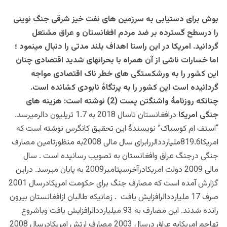
بوش برای دستیابی به سرزمین های نفت خیز شرقی جنگ نوینی
را درسطح گسترده بر ضد مردم افغانستان و عراق مشتعل
گردانید. امریکا در این راستا اهداف بلند مدتی را دنبال مینمود ؛
اما خسارات ناشی از آن همراه با بحرانهای شدید اقتصادی چنان
این کشور را به ورشکستگی های خطر ناک اقتصادی مواجه
گردانیده است این کشور را به پرتگاۀ نابودی کشانده است.
چنانکه
روزنامۀ واشنگتن پست (2) نوشته است: هزینه های
جنگی امریک
ا
درافغانستان تاسال 2018 به 1.7 تریلیون دالرمیرسد.
“استف ام کوسیاک” نویسندۀ این تحقیق کانگرس نوشته است که
امریکا819.6ملیارددالررابرای سال مالی 2008به منظورتامین مصارف
جنگی درجنگ عراق وافغانستان به تصویب رسانیده است . سال
مالی 2009 دولت امریکادرآخرسپتامبر2009 به پایان میرسد. دراین
گزارش آمده است که مصارف جنگ برای حکومت امریکادرسال 2001
صرف 17 ملیارددالرافزایش یافت . زمانیکه طالبان ازافغانستان بیرون
رانده شدند. این مصارف به 93 میلیارددالرافزایش یافت وباشروع
تهاجم امریکابه عراق درسال 2003 مصارف ارتش امریکادرسال 2008