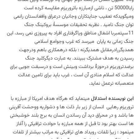
رابا50000 تن ، ناشی ازمبارزه باتروریزم مقایسه کرده است
ومیگویدکه تعقیب جنایتکاران وجانیان درعراق وافغانستان رانمی
توان جنگ نامید . نظربه تحقیقات موسسۀ بروکینگ جنگ
11سپتمبربا اشغال مناطق ویاگرفتاری افراد به پیروزی نمی رسد، این
جنگ زمانی به پایان میرسد که غرب وجوامع اسلامی
همدیگررادرمقابل همدیگرنه ؛ بلکه درهمکاری باهم ودرجهت
رسیدن به هدف مشترک ببینند. به عبارت دیگرکلید جنگ
برضدتروریزم درحوزۀ برداشت وبینش است و درسبقت جویی برای
عدالت که اسلام منادی آن است ، غرب باید برای تامین عدالت
متعصبانه ترعمل نماید
.
این نویسنده استدلال
مینماید که هرگاه هدف امریکا از مبارزه با
تروریزم رهایی انسان از زیر بار ذلت ها و دشواریه ووحشت آفرینی
ها باشد و در محراق دید آن رساندن انسان به برج بلند خوشبختی
ها است بهتر بود تا قبل از همه مبارزه با حوادث ترافیکی را آغاز
مینمود ؛ زیرا تلفات رویداد های ترافیکی به مراتب بیشتر از تلفات