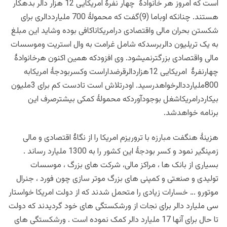
است که امروز هر خانوادۀ چهار نفرۀ امریکایی 12 هزار دالر بدهکار
هستند. چنانکه اوباما (9)گفت که محمولۀ 700 ملیارددالری برای
شکستن بحران مالی واقتصادی درامریکاناکافی بوده وشاید این مبلغ
به یک تریلیون دالربرسدکه شامل غرامت به وال استریت وموسسات
مالی واقتصادی بزرگترنمیشود. وی افزودکه همین اکنون هرخانوادۀ
چهارنفرۀ امریکایی 12هزاردالرقرضداراست وکسربودجۀ امریکابه
800ملیارددالرخواهدرسید. اودرتلاش است تادست کم برای 3ملیون
بیکاردرامریکاشغل بوجودآوردکه محمولۀ کمکی بیشترصرف این
برنامه خواهدشد.
هزینۀ هنگفت مبارزه با تروریزم امریکا را از نگاۀ اقتصادی و مالی
زمینگیر نمود و کسر بودجۀ این کشور را به 1300 ملیارد رساند .
بسیاری از بانک ها ، مراکز مالی، شرکت های بزرگ ، موسسات
تولیدی و صنعتی و کمپنی های بزرگ موتر سازی چون فورد ، جنرال
موتورو … خسارات زیادی را متحمل شدند که از دولت امریکا خواستار
سی ملیارد دالر برای نجات از ورشکستگی های خود گردیدند که دولت
تا حال برای آنها 17 ملیارد دالر کمک نموده است . ورشکستگی های