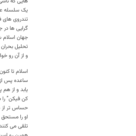
هایی که ناشی 
یک سلسله عوا
تندروی های ف
گرایی ها در 
جهان اسلام ش
تحلیل بحران 
و از آن رو خو
اسلام تا کنو
ساعده پس از ر
یابد و از هم
کن فیکن” را 
حساس تر از دق
او را مستحق 
تلقی می کنند
همین رو است