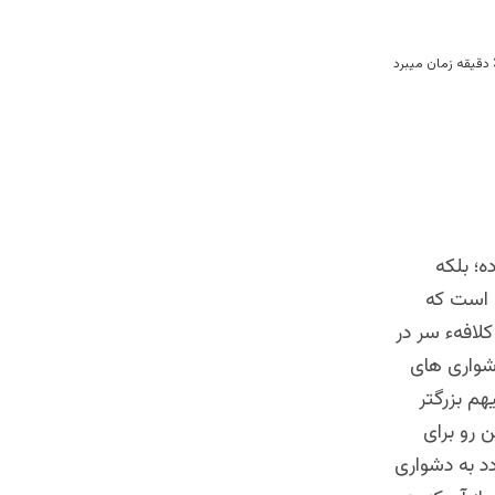
ه؛ بلکه
ه است که
لافهء سر در
شواری های
م بزرگتر
 رو برای
د به دشواری