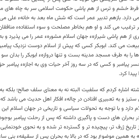
 فرط خشم و ترس از هم پاشی حکومت اسلامی سر به چاه های مد
رمی دارد. بازهم تدبیر عمر است که شش ماه بعد به خانهء علی می رو
کر ترغیب می کند و او هم بخاطر مصلحت و سوء استفادهء منافقان
ی از هم پاشی شیرازهء جهان اسلام مشورهء عمر را می پذیرد و به ا
بیعت می کند. ابوبکر کسی که پیش از اسلام دوست نزدیک پیامبر ب
ها را به طرف مسجد مدینه بست و تنها دروازهء ابوبکر را بدان سو
سر پیامبر و کسی که در سه روز آخر حیات وی به اجازهء پیامبر ح
پیدا کرد.
 اشاره کردم که سلفیت البته نه به معنای سلف صالح؛ بلکه به 
ستیز و به تعبیری افتادن در چالهء افکار اهل حدیث می باشد که
ام دارد و با توجه به تحولات سیاسی و تاریخی در جهان اسلام این
ر بحران های دست و پاگیری داشته که پس از رحلت پیامبر بوجود 
 تاریخ ژرف تر، پیچیده تر و گسترده تر شده و به نحوی خودنمایی
ه به همین موضوع بود که در بالا به بحران پس از سقیفهء بنی ساع