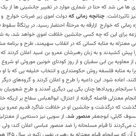
ی ها می شد که حتا در شماری موارد در تغییر جانشینی ها از یک خ
نیز تاثیرداشت.
چنانچه زمانی که
دولت اموی زیر ضربات خوارج و 
ژه زمانی که خوارج ازارقه به مرحلۀ احتضار رسید، در پرتگاۀ سقوط 
عه برای این که چه کسی جانشین خلافت اموی خواهد شد، به شور
 معتزله به مثابه کسانی که در انقلاب سهیمند، طرح و برنامه
 پیش کشیدند و به زبان رهبرشان عمرو بن عبید اعلان کردند که
ز معاویه بن ابی سفیان و از روز کودتای خونین موروثی او شروع 
 به مثابه فلسفه روش حکومتداری و انتخاب خلیفه‌ یی که با او ب
ند، اعاده شود. این داعیه را طرح و اعلان کردند و گروه‌های دیگر ر
ا سرانجام رویدادها چنان یکی پی دیگری آمدند و طرح شعوبیان ب
انجام معتزلی فاصله گرفته از اعتزال، ابوالعباس سفاح بر اریکه خ
گذشت که درگذشت و جانشین او در خلافت شاگرد قدیم عمرو بن 
سوف کابلی، ابوجعفر
منصور شد.
از سویی نیز دسته‌یی از معتزلی
 می‌کردند تا قیام مسلحانه را ضد منصور عباسی اعلان کند؛ ولی 
مخالفت کرد تا آن ک