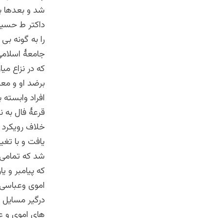
شد و بعدها ب
داکتر ط حسین 
را به گونه بی
جامعۀ اسلامی
که در نزاع می
برضد او و معا
افراد وابسته
قرعۀ فال به ن
خلاف رویکرد 
یافت و با تغی
شد که تمامی 
که پیامبر و ی
اموی وعباسی 
درگیر مسایل 
های اموی و عب