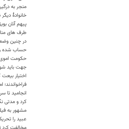
منجر به درگیر
خانوادۀ دیگر 
پیهم آنان بوی
طرف های مناز
در چنین وضعی
حساب شده‌ را
حکومت اموی ا
جهت باید شورا
اختیار بیعت کن
فراخواندند؛
ام
انجامید تا سر
کرد و مدتی ن
مشهور به فیل
عبید را تحریک