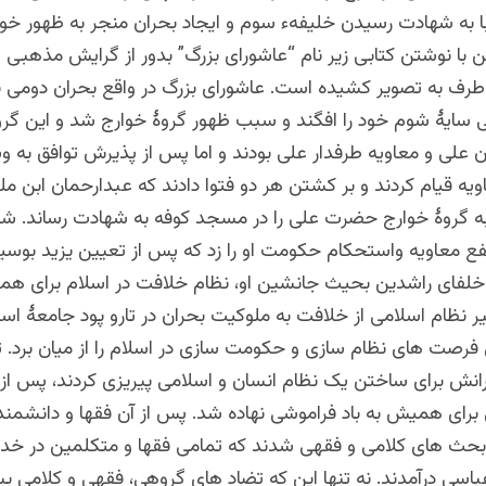
ا به شهادت رسیدن خلیفهء سوم و ایجاد بحران منجر به ظهور خو
با نوشتن کتابی زیر نام “عاشورای بزرگ” بدور از گرایش مذهبی و
 طرف به تصویر کشیده است. عاشورای بزرگ در واقع بحران دومی بو
 سایۀ شوم خود را افگند و سبب ظهور گروۀ خوارج شد و این گروه
ان علی و معاویه طرفدار علی بودند و اما پس از پذیرش توافق به 
ویه قیام کردند و بر کشتن هر دو فتوا دادند که عبدارحمان ابن مل
 به گروۀ خوارج حضرت علی را در مسجد کوفه به شهادت رساند. ش
فع معاویه واستحکام حکومت او را زد که پس از تعیین یزید بوسیل
خلفای راشدین بحیث جانشین او، نظام خلافت در اسلام برای هم
یر نظام اسلامی از خلافت به ملوکیت بحران در تارو پود جامعۀ اس
فرصت های نظام سازی و حکومت سازی در اسلام را از میان برد. تج
ارانش برای ساختن یک نظام انسان و اسلامی پیریزی کردند، پس از
برای همیش به باد فراموشی نهاده شد. پس از آن فقها و دانشمند
بحث های کلامی و فقهی شدند که تمامی فقها و متکلمین در خ
اسی درآمدند. نه تنها این که تضاد های گروهی، فقهی و کلامی ب