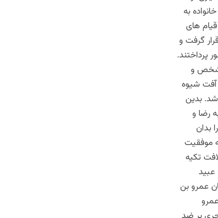
انواده به
قیام های
قرار گرفت و
 پرداختند.
 مشخص و
 آفت شیوه
شد. بدین
ه رضا و
ا بدان
ه موفقیت
لافت تکیه
عبید
ان عمرو بن
عمرو
ه سرانجام قیام معتزله به رهبری نفس زکیه در سال ۱۴۵ هجری بر ضد