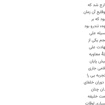
ارج شد که
قایع آن زمان
د که بر
ء تندرو بود
وسیله علی
جم یکی از
هادت علی
ۀ معاویه
یش پایان
لامی جاری
ربه یی را
 دوران خلفای
ان چنان
دمت خلیفه
سیاری اوقات