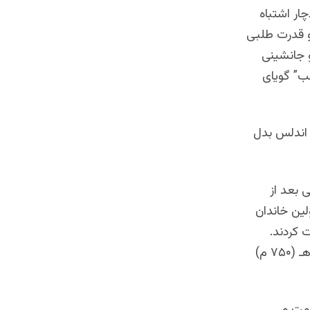
ار اشتباه
و قدرت طلبی
و جانشینی
ب” گویای
 اندلس بدل
 بعد از
لین خاندان
 کردند.
بود و آغاز کار این دولت در تاریخ ۴۱ هـ (۶۶۲ م) بود و در ۱۳۲ هـ (۷۵۰ م)
ومت می