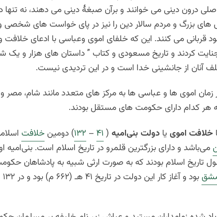
صلی درون دینی می خوانند و برآن صبغۀ دینی می دهند، نه تنها دچ
زش های بزرگ و مردم سالار دین را نیز در پای خواست های شخصی 
د قربانی می کنند. این که خلفای اموی وعباسی با ادعای خلافت 
جنایت کردند و تاریخ مسعودی و کتاب ” داستان های هزار و یک ش
لف آنان از جانشینی خدا است و در این تردیدی نیست.
 زمان اموی ها و عباسی ها به مرکز های متعدد مانند شام، مصر و
هر کدام دارای حکومت های مستقل بودند.
خلافت اموی
یا
دولت بنی‌امیه
(
۴۱
–
۱۳۲
) دومین
خلافت
اسلامی
ن
می‌باشد و دارای بزرگترین قلمرو در تاریخ اسلام است. بنی‌امیه او
ل تاریخ اسلام بودند که به صورت ارثی شبیه به پادشاهان حکومت
شق
اد شده زمامداران مستبد و عیاش زیر نام خلیفه بر مسلمان حک