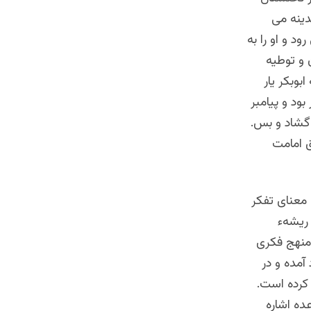
ینه می
د و او را به
 و توطیه
بوبکر یار
ود و پیامبر
 گشاد و بس.
ق امامت
معنای تفکر
 ریشهء
 منهج فکری
آمده و در
 کرده است.
ده اشاره