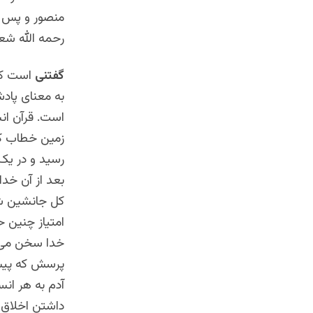
منصور و پس ا
رحمه الله شعل
گفتنی
است که 
به معنای پاد
است. قرآن انس
زمین خطاب کر
رسید و در یک 
بعد از آن خد
کل جانشین شد
امتیاز چنین ح
خدا سخن می گ
پرسش که پیش ا
آدم به هر انس
داشتن اخلاق ب