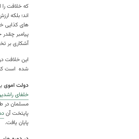
که خلافت را ا
اند؛ بلکه ار
های کذایی خو
پیامبر چقدر 
آشکاری بر تخ
این خلافت در
شده است که 
دولت
اموی
یا
خلفای راشدی
مسلمان در طو
پایتخت آن
دم
پایان یافت.
در دوره
های ی