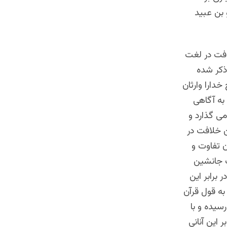
 بن عبید
افت در لغت
ذکر شده
دارا وارثان
به آگاهی
ی گذارد و
ن خلافت در
 تفاوت و
ث جانشین
برابر این
به قول قرآن
سیده و با
 این آنانی