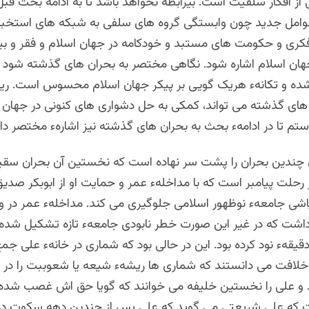
از افکار سلفیت است. بیرابطه نخواهد باشد تا به ادامۀ بحث قبل 
مل جدید چون وابستگی گروه های سلفی به شبکه های استخبار
کری و حکومت های مستبد و خودکامه در جهان اسلام و فقر و بیک
جهان اسلام اشاره شود. نگاهی مختصر به بحران های گذشته شود ک
ده و تکانهء هریک گویی بر پیکر جهان اسلام محسوس است. ریش
های گذشته می تواند، کمکی به حل دشواری های کنونی در جهان ا
استم تا در ادامهء بحث به بحران های گذشته نیز اشارهء مختصر دا
ن چندین بحران را پشت سر نهاده است که نخستین آن بحران سقی
حلت پیامبر است که با مداخلهء عمر و حمایت او از ابوبکر صدیق
 پاشی جامعهء نوظهور اسلامی جلوگیری می کند. مداخلهء عمر در و
داشت که در غیر این صورت خطر نابودی جامعهء تازه تشکیل شدهء
یقهء نود کرده بود. این در حالی بود که شماری در خانهء علی جم
خلافت می دانستند که شماری ها ریشهء شیعه یا شعوببت را در 
 و علی را نخستین خلیفه می خوانند که گویا حق اش غصب شده 
 که علی شریعتی می گوید که علی پس از چندین دهه سکوت در