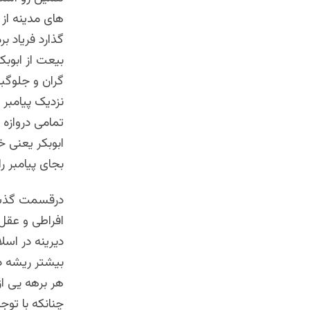
های مدینه از
گذارد فریاد ب
بیعت از ابوب
گران و جلوگبر
نزدیک پیامبر 
تمامی دروازه 
ابوبکر یعنی خ
بجای پیامبر را 
درقسمت گذشته
افراطی و عقل 
دیرینه در اسل
بیشتر ریشه د
هر برهه یی از
چنانکه با توج