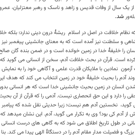
ز یک سال از وفات قدیس و زاهد و ناسک و رهبر معتزلیان، عمرو
ه‌ور
شد.
نظام خلافت در اصل در اسلام ریشۀ درون دینی ندارد؛ بلکه خل
شاهی و سلطنت نیز آمده است که به معنای جانشینی پیغمبر نیز 
ان را خلیفۀ خدا در زمین خوانده است و در ضمن بنده گان صالح خ
ده است. قرآن در بحث خلافت آدم، سخن از انسانی می گوید که 
آزمون نمادین با ملایکان قدرت علمی و آگاهی خود را به نمایش م
اوند آدم را بحیث خلیفۀ خود در زمین انتخاب می کند که هدف ای
ن انسان در زمین بحیث جانشینی خدا است که هر انسانی بدون
قی را دارد و این حق انحصاری نیست. آدمی را که قرآن از آن بحی
وید، نخستین آدم هم نیست؛ زیرا حدیثی نقل شده که پیامبر در 
ز آدم کی بود؟ وی به تکرار می گوید، آدم. این نشان میدهد که 
انی در طول تاریخ اطلاق می شود که به گاهی های درست انسانی ر
زرگ و فضیلت مدار مقام آدم را در دستگاۀ الهی پیدا می کند. بنا بر