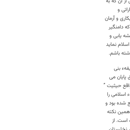
از آن که به
اتی و
اری و آرمان
ه دامنگیر
ه یابی و
سلام نماید
شته باشم.
فهء بنی
 پایان می
اقع حیثیت ”
 اسلامی را
ع شده بود و
همین نکته
است. از
 نخلستان