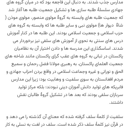
مدارس جذب شدند. به دنبال این فاجعه بود که در میان گروه های
جهادی سلسلۀ طلبه سازی ها و تشکیل جمعیت طلبه ها آغاز شد
که جمعیت طلبه های وابسته به گروۀ مولوی منصور، مولوی موذن (
شاۀ دیوار ها) مولوی نبی و سایر طلبه ها که وابسته به گروه های
حزب اسلامی و جمعیت اسلامی بودند. این طلبه ها در کنار آموزش
درس های سنتی به نحوی از آموزش های سلفی نیز برخوردار می
شدند. اساسگذاری این مدرسه ها و دادن اختیار آن به نظامیان
پاکستان در تبانی به گروه های عقب گرای پاکستان مانند شاخه های
جمعیت العلمای پاکستان، به رهبری مولانا فضل رحمان و سمیع
الحق و نورانی و غیره وجماعت اسلامی در واقع بردن احزاب جهادی و
مردم افغانستان به سوی سلفیت و وهابیت بود؛ زیرا این مدارس
فابریکه های تولید دانش آموزان دینی نبودند؛ بلکه مرکز تولید
سربازان سلفی بودند که بعد ها در تشکیل گروۀ طالبان نقش
داشتند.
سلفیت از کلمۀ سلف گرفته شده که معنای آن گذشته را می دهد و
در قرآن نیز کلمۀ سلف ذکر شده است. سلف در لغت به نسلی به کار