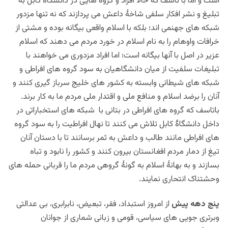
است و اما با تاسف که حالا افراد و گروه هایی در دانشگاۀ کابل به
تبلیغ و نشر افکار سلفی شاخۀ داعش می پردازند که نه تنها مزدور
شبکه های جهنمی اند؛ بلکه با اسلام واقعی بیگانه بوده و مشتی از
خرافات واوهام را به نام اسلام در خورد مردم می دهند که اسلام
عزیر در اصل با آنها بیگانه است؛ اما افراد مزدوری می خواهند با
تبلیغات سلفیت از میان دانشگاهیان به سود گروه های افراطی و
شبکه های شیطانی وابسته به کشور های خلیج سرباز گیری کنند و
آنان را برضد اسلام و منافع ملی و اقتدار ملی مردم ما به کار برند.
باتاسف که گروه های افراطی در بتانی با شبکه های استخباراتی در
داخل دانشگاۀ کابل تلاش می کنند تا نهال افراطیت را به سود گروه
های افراطی مانند طالب و داعش به ثمر برسانند تا با دستان آنان
تیغ از دمار مردم افغانستان بیرون کنند و کشور را نابود و تباه
بسازند و به بهانۀ اسلام به گونۀ گروهی مردم ما را قربانی حمله های
وحشتناک انتحاری نمایند.
پنج دهه پیش
از امروز استبداد، فقر، تبعیض، نابرابری، بی عدالتی
وبرتری جویی های سیاسی، قومی و زبانی شماری از جوانان