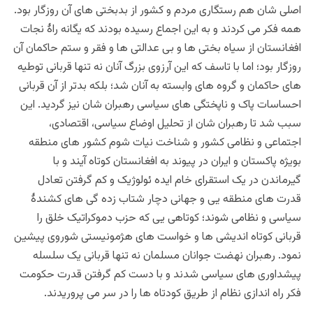
اصلی شان هم رستگاری مردم و کشور از بدبختی های آن روزگار بود.
همه فکر می کردند و به این اجماع رسیده بودند که یگانه راۀ نجات
افغانستان از سیاه بختی ها و بی عدالتی ها و فقر و ستم حاکمان آن
روزگار بود؛ اما با تاسف که این آرزوی بزرگ آنان نه تنها قربانی توطیه
های حاکمان و گروه های وابسته به آنان شد؛ بلکه بدتر از آن قربانی
احساسات پاک و ناپختگی های سیاسی رهبران شان نیز گردید. این
سبب شد تا رهبران شان از تحلیل اوضاع سیاسی، اقتصادی،
اجتماعی و نظامی کشور و شناخت نیات شوم کشور های منطقه
بویژه پاکستان و ایران در پیوند به افغانستان کوتاه آیند و با
گیرماندن در یک استقرای خام ایده ئولوژیک و کم گرفتن تعادل
قدرت های منطقه یی و جهانی دچار شتاب زده گی های کشندۀ
سیاسی و نظامی شوند؛ کوتاهی یی که حزب دموکراتیک خلق را
قربانی کوتاه اندیشی ها و خواست های هژمونیستی شوروی پیشین
نمود. رهبران نهضت جوانان مسلمان نه تنها قربانی یک سلسله
پیشداوری های سیاسی شدند و با دست کم گرفتن قدرت حکومت
فکر راه اندازی نظام از طریق کودتاه ها را در سر می پروریدند.