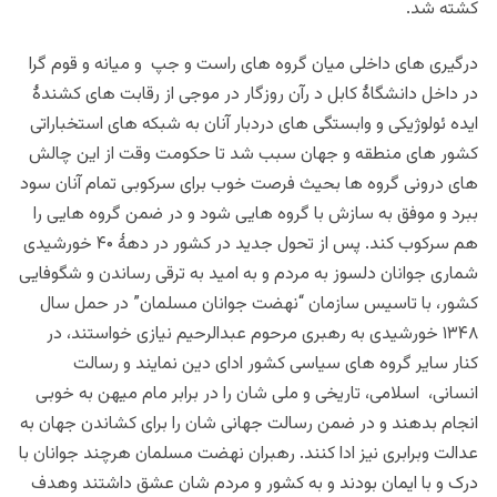
کشته شد.
درگیری های داخلی میان گروه های راست و جپ و میانه و قوم گرا
در داخل دانشگاۀ کابل د رآن روزگار در موجی از رقابت های کشندۀ
ایده ئولوژیکی و وابستگی های دردبار آنان به شبکه های استخباراتی
کشور های منطقه و جهان سبب شد تا حکومت وقت از این چالش
های درونی گروه ها بحیث فرصت خوب برای سرکوبی تمام آنان سود
ببرد و موفق به سازش با گروه هایی شود و در ضمن گروه هایی را
هم سرکوب کند. پس از تحول جدید در کشور در دهۀ ۴۰ خورشیدی
شماری جوانان دلسوز به مردم و به امید به ترقی رساندن و شگوفایی
کشور، با تاسیس سازمان “نهضت جوانان مسلمان” در حمل سال
۱۳۴۸ خورشیدی به رهبری مرحوم عبدالرحیم نیازی خواستند، در
کنار سایر گروه های سیاسی کشور ادای دین نمایند و رسالت
انسانی، اسلامی، تاریخی و ملی شان را در برابر مام میهن به خوبی
انجام بدهند و در ضمن رسالت جهانی شان را برای کشاندن جهان به
عدالت وبرابری نیز ادا کنند. رهبران نهضت مسلمان هرچند جوانان با
درک و با ایمان بودند و به کشور و مردم شان عشق داشتند وهدف