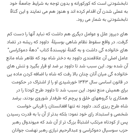
نابخشودنی است که کورکورانه و بدون توجه به شرایط جامعۀ خود
به عملی شدن آن اقدام کرده اند و هنوز هم می نمایند و این گناۀ
نابخشودنی به شمار می رود.
های دیروز علل و عوامل دیگری هم داشت که نباید آنها را دست کم
گرفت. در واقع سقوط نظام شاهی بوسیلۀ داوود که ریشه در تضاد
های خانواده گی داشت و به گفتۀ نویسندۀ کتاب “دهۀ دموکراسی”
عامل اصلی آن علاقمندی داوود به دختر شاه بود که ظاهر شاه مانع
آن شده بود. این سبب شد تا داوود بر ضد او قرار بگیرد و تنش های
خانواده گی میان آنان چنان بالا رفت که شاه با اضافه کردن ماده یی
در قانون اساسی سال ۱۳۴۳ خورشیدی او را از اشتراک در حکومت
برای همیش منع نمود. این سبب شد تا داوود طرح کودتا را در
همکاری با گروههای خلق و پرچم که طرفدار شوروی بودند، برضد
شاه طرح ریزی کند. داوود نه تنها افغانستان را قربانی خواست
شخصی و استبداد رای خود نمود؛ بلکه بدتر از آن با به قدرت رسیدن
پس از کودتاه مرتکب اشتباۀ بزرگ تر از آن شد که میوندوال رهبر
حزب سوسیال دموکراسی و عبدالرحیم نیازی رهبر نهضت جوانان