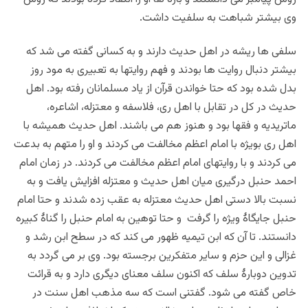
وی بیشتر شباهت به سلفیت داشت.
سلفی ها ریشه در اهل حدیث دارند و به کسانی گفته می شد که
بیشتر دنبال روایت ها بودند و فهم روایتها به تعبیری به مود روز
بدل شده بود که حتا خواندن قرآن از یاد مسلمانان رفته بود. اهل
حدیث در کل در تقابل با اهل ری، فلاسفه و معتزله، اشاعره،
ماتریدیه و فقها بود و هنوز هم می باشند.
اهل حدیث
همیشه با
اهل ری بویژه با امام اعظم مخالفت می کردند و او را متهم به بدعت
می کردند و با روایتهای امام اعظم مخالفت می کردند. در زمان امام
احمد حنبل درگیری میان اهل حدیث و معتزله افزایش یافت و به
نسبت بالا دستی اهل حدیث معتزله به عقب زده شدند و حتا امام
حنبل جایگاۀ ویژه را گرفت و حتا توهین به امام حنبل را گناۀ کبیره
دانستند. تا آن که ابن تیمیه ظهور می کند که در سطح ابن رشد و
غزالی و این حزم و سایر متفکرین برجسته بود. وی بر می گردد به
تدوین دوبارۀ سلف که اکنون سلف معنای دیگری دارد و به قرائت
خاص گفته می شود. گفتنی است که سه مذهب اهل سنت در