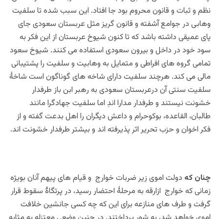
نظم و ثبات و قانون محروم بود جا افتاد. این سبب شده تا سلفیت
وهابی در جوامع آشفته و قانون گریز مثل عربستان سعودی جای
پای عمیقی داشته باشد که تا کنون شیوخ عربستان از این فکر به
سود خود در داخل و بیرون سعودی استفاده می کنند. شیوخ سعود
تمامی گروه های افراطی و متمایل به وهابیت و سلفیت را پشتیبانی
مالی می کند. هرچند سلفیت دارای شاخه های گوناگون است شاخۀ
سلفیت سنتی آن درعربستان سعودی به رهبر ابن باز طرفدار
خشونت نیستند و طرفدار مدارا اندِ
اما
سلفیت جهادگرا مانند
طالبان، القاعده، بوکوحرام و داعش دیگران را اهل بدعت گفته و از
فکر اخوان و حزب تحریر اثر پذیرفته اند و بیشتر طرفدار خشونت اند.
چنان که
دولت اموی زیر ضربات خوارج و قیام های پیهم آنان بویژه
زمانی که خوارج ازارقه به مرحلۀ احتضار رسید، در پرتگاۀ سقوط قرار
گرفت و طرف های منازعه برای این که چه کسی جانشین خلافت
اموی خواهد شد، به شور پرداختند.
در چنین وضعی معتزله به مثابه