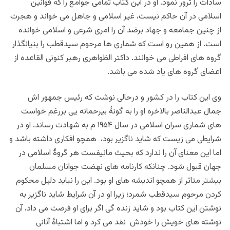
سادات را ترور نمود. او در این کتاب تمامی جوامع را که قوانین
اسلامی در آن حاکم نیست، غیر اسلامی و جاهل می خواند و هجرت
از چنین جمامعه و جهاد برضد آن را امری شرعی و اسلامی خوانده
است. از همین رو است که شماری ها مرحوم سیدقطب را بنیانگذار
گروه های افراطی می خوانند. داکتر الظواهری رهبر کنونی القاعده از
اعضای گروه های یاد شده می باشد.
وی این کتاب را در کشور و درحالی نوشت که رئیس جمهور اش
جمال عبدالناصر بالاخره او را به گونۀ بیرحمانه یی بررغم خواست
های شماری سران اسلامی در سال ۱۹۵۴ م به شهادت رساند. او در
شرایطی می زیست که شاید ناگزیر بود، همچو افکاری داشته باشد و
اما این معنای آن را ندارد که بحیث مانیفست هر گروۀ اسلامی در
جهان قبول شود. چنانکه کارنامه های نهضت جوانان مسلمان
بیشتر متاثر از همچو اندیشه های او بود. این را نباید دلیل محکوم
کردن مرحوم سیدقطب شمرد؛ زیرا او در آن شرایط شاید ناگزیر به
نوشتن این کتاب بود و شاید زنده گی اگر برای او فرصت می داد، آن
نوشته های خویش را خودش نقد می کرد و اما اشتباۀ آنانی