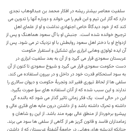
سلفیت
معاصر بیشتر ریشه در افکار محمد بن عبدالوهاب نجدی
دارد که آثار ابن تیم و ابن قیم را می خواند و دوباره آنها را تدوین می
کند که از خود دیدگاۀ خاص اجتهادی نداشت و او از علمای اهل
ترجیح خوانده شده است. جنبش او با آل سعود هماهنگ و پس از
ازدواج او با دختر اهل سعود روابطش با او نزدیک تر می شود. پس از
آن ایده ئولوژی وهابی ابزاری برای تشکیل و استقرار حکومت
عربستان سعودی قرار می گیرد و از آن به بعد سلفیت ابزاری در
دست حکومت سعودی قرار می گیرد و شیوخ سعودی تا کنون از آن
به سود استحکام قدرت خود در داخل و در بیرون استفاده می کند.
سلفی ها از لحاظ تیوری فقیر اند و
تجربۀ حکومت و دیوان سالاری را
ندارند و این سبب شده که از آنان استفاده های سؤ صورت بگیرد.
این در حالی است
یک
فکر زمانی تاثیر گذار می شود که بالنده گی
داشته و تحرک داشته باشد و از داشتن درون مایه های فکری عالی و
پیشرو برخورداز از منطق عالی بهره مند باشد. از این رو شاهان و
زمامداران فاسد و قانون گریز هر از گاهی از سلفی ها سود می برند.
چنانکه
اندیشه
های وهابی در جامعۀ آشفتۀ عربستان که از داشتن