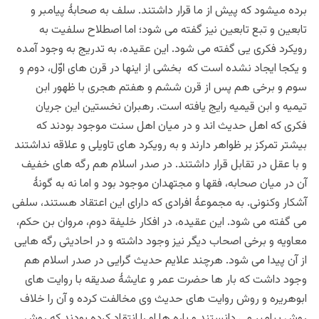
برده میشود که پیش از ما قرار داشتند. سلف به صحابۀ پیامبر و
تابعین و تبع تابعین نیز گفته می شود؛ اما اصطلاح سلفیت به
رویکرد فکری یی گفته می شود. این عقیده، به تدریج به وجود آمده
و یکجا ایجاد نشده است که بخشی از اینها در قرن های اوّل، دوم و
سوم و برخی هم پس از قرن ششم و هفتم هجری با ظهور ابن
تیمیه و ابن قیمیه رایج یافته است. رهبران نخستین این جریان
فکری که اهل حدیث اند و در میان اهل سنت موجود بودند که
بیشتر تمرکز بر ظواهر دارند و به رویکرد های تاویلی و علاقه نداشتند
و با عقل در تقابل قرار داشتند. در صدر اسلام هم رگه های خفیف
آن در میان صحابه، فقها و مجتهدان موجود بود و اما نه به گونۀ
آشکار وکنونی. به مجموعۀ افرادی که دارای این اعتقاد هستند، سلفی
می گفته می شود. این عقیده، در افکار خلیفة دوم، مروان بن حکم،
معاویه و برخی اصحاب دیگر نیز وجود داشته و در احادیثی رگه هایی
از آن پیدا می شود.
هرچند
علایم حدیث گرایی در صدر اسلام هم
وجود داشت که بار ها حضرت عمر و عایشۀ صدیقه با روایت های
ابوهریره و روش روایت های حدیث وی مخالفت کرده و آن را خلاف
روش پیامبر می دانستند و باره ها او را انتقاد کرده
بودند که روش