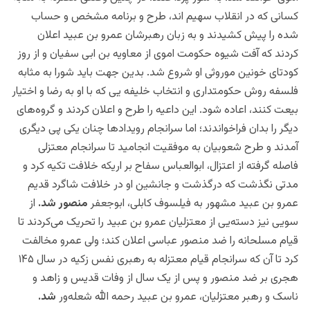
کسانی که در انقلاب سهیم اند، طرح و برنامه مشخص و حساب
شده‌ را پیش کشیدند و به زبان رهبرشان عمرو بن عبید اعلان
کردند که آفت شیوه حکومت اموی از معاویه بن ابی سفیان و از روز
کودتای خونین موروثی او شروع شد. بدین جهت باید شورا به مثابه
فلسفه روش حکومتداری و انتخاب خلیفه‌ یی که با او به رضا و اختیار
بیعت کنند، اعاده شود. این داعیه را طرح و اعلان کردند و گروه‌های
دیگر را بدان فراخواندند؛
اما سرانجام رویدادها چنان یکی پی دیگری
آمدند و طرح شعوبیان به موفقیت انجامید تا سرانجام معتزلی
فاصله گرفته از اعتزال، ابوالعباس سفاح بر اریکه خلافت تکیه کرد و
مدتی نگذشت که درگذشت و جانشین او در خلافت شاگرد قدیم
عمرو بن عبید مشهور به فیلسوف کابلی، ابوجعفر
منصور شد.
از
سویی نیز دسته‌یی از معتزلیان عمرو بن عبید را تحریک می‌کردند تا
قیام مسلحانه را ضد منصور عباسی اعلان کند؛ ولی عمرو مخالفت
کرد تا آن که سرانجام قیام معتزله به رهبری نفس زکیه در سال ۱۴۵
هجری بر ضد منصور و پس از یک سال از وفات قدیس و زاهد و
ناسک و رهبر معتزلیان، عمرو بن عبید رحمه الله شعله‌ور
شد.