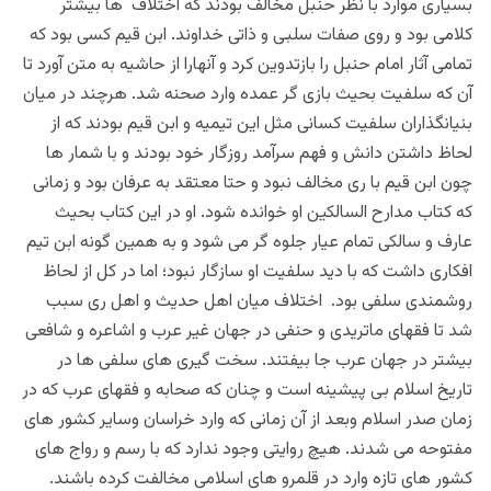
بسیاری موارد با نظر حنبل مخالف بودند که اختلاف ها بیشتر
کلامی بود و روی صفات سلبی و ذاتی خداوند. ابن قیم کسی بود که
تمامی آثار امام حنبل را بازتدوین کرد و آنهارا از حاشیه به متن آورد تا
آن که سلفیت بحیث بازی گر عمده وارد صحنه شد. هرچند در میان
بنیانگذاران سلفیت کسانی مثل این تیمیه و ابن قیم بودند که از
لحاظ داشتن دانش و فهم سرآمد روزگار خود بودند و با شمار ها
چون ابن قیم با ری مخالف نبود و حتا معتقد به عرفان بود و زمانی
که کتاب مدارح السالکین او خوانده شود. او در این کتاب بحیث
عارف و سالکی تمام عیار جلوه گر می شود و به همین گونه ابن تیم
افکاری داشت که با دید سلفیت او سازگار نبود؛ اما در کل از لحاظ
روشمندی سلفی بود. اختلاف میان اهل حدیث و اهل ری سبب
شد تا فقهای ماتریدی و حنفی در جهان غیر عرب و اشاعره و شافعی
بیشتر در جهان عرب جا بیفتند. سخت گیری های سلفی ها در
تاریخ اسلام بی پیشینه است و چنان که صحابه و فقهای عرب که در
زمان صدر اسلام وبعد از آن زمانی که وارد خراسان وسایر کشور های
مفتوحه می شدند. هیچ روایتی وجود ندارد که با رسم و رواج های
کشور های تازه وارد در قلمرو های اسلامی مخالفت کرده باشند.