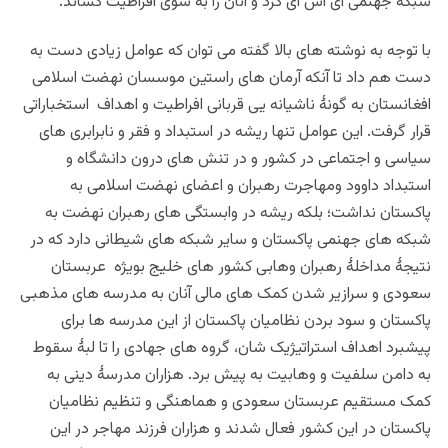
شبکۀ جهنمی آی اس آی کرد و آنان را به سوی افراطیت کشاند.
با توجه به نوشته های بالا گفته می توان که عوامل زیادی دست به
دست هم داد تا آنکه آرمان های راستین موسسان نهضت اسلامی
افغانستان به گونۀ ناشیانه یی قربانی افراطیت و اهداف استخباراتی
قرار گرفت. این عوامل تنها ریشه در استبداد و فقر و نابرابری های
سیاسی و اجتماعی در کشور و در تنش های درون دانشگاه و
استبداد داوود ومهاجرت رهبران و اعضای نهضت اسلامی به
پاکستان نداشت؛ بلکه ریشه در وابستگی های رهبران نهضت به
شبکه های جهنمی پاکستان و سایر شبکه های شیطانی دارد که در
نتیجۀ مداخلۀ رهبران وهابی کشور های خلیج بویژه عربستان
سعودی و سرازیر شدن کمک های مالی آنان به مدرسه های مذهبی
پاکستان و سود بردن نظامیان پاکستان از این مدرسه ها برای
پیشبرد اهداف استراتیژیک شان، گروه های جهادی را تا لبۀ سقوط
به دامن سلفیت و وهابیت به پیش برد. هزاران مدرسۀ دینی به
کمک مستقیم عربستان سعودی و هماهنگی و تنظیم نظامیان
پاکستان در این کشور فعال شدند و هزاران فرزند مهاجر در این