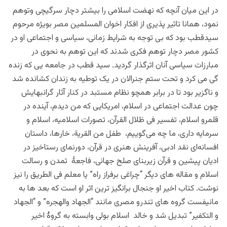
در این میان آنچه که نهضت اسلامی را بیشتر دچار سرگیچی وتوهم
نمود، همانا تاثیر پذیری از افکار اخوان المسلمین مصر بویژه مرحوم
سیدقطب بود که بی توجه به شرایط زمانی، سیاسی و اجتماعی او در
کشور مصر دچار توهم فکری شدند که این توهم به نحوی در
مبارزات سیاسی آنان اثرگذار گردید. سید قطب در جامعه یی که زنده
گی می کرد و تحت ستم جنرالان در یک توطیه به زندان کشانده شد
و ناگزیر بود تا در برابر همچو نظام مستبد در کنار آثار گرانبهایش
چون عدالت اجتماعی در اسلام، امریکایی که من دیدم، آینده در
قلمرو اسلام، تفسیر فی ظلال القرآن، تصورات اسلامیه،
اسلام و
سرمایه داری، ما چه می‌گوییم، طفل من القریة، خارها، داستان
افسانه‌ای نقد ادبی، آفرینش هنری در قرآن، دورنمای رستاخیز در
ادیان پیشین و قرآن زیربنای صلح جهانی
، فاجعۀ تمدن و رسالت
اسلام و مقاله های دیگر “چراغی برفراز راه” یا معلم فی الطریق را نیز
نوشت. کتاب اخیر او جنجال برانگیز ترین اثر او است که بعد ها به
مانیفست گروه های تندرو مصری مانند “الجهاد والهجره” و “الجهاد
و التکفیر” تبدیل شد و خالد اسلام بولی وابسته به گروۀ اخیر