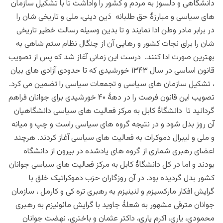
دانشگاهی و دلسوز به مردم و کشور را واداشت تا با تشکیل سازمان
های سیاسی و مبارزۀ حق طلبانه دَین دینی، ملی و تاریخی شان را
در برابر مادر وطن ادا نمایند و تا بدین وسیله رسالت خطیر تاریخی
شان را برای نجات کشور و رهایی آن از چنگال نظام ستم شاهی به
بهترین صورت ادا کنند. درست این زمانی آغاز شد که پس از تصویب
قانون اساسی در سال ۱۳۴۳ خورشیدی که تا حدودی آزادی های بیان
، تشکیل سازمان های سیاسی و تجمعات سیاسی را تضمین می کرد.
تصویب این قانون فرصت را در دهۀ ۴۰ خورشیدی برای جوانان فراهم
گردانید تا دانشگاۀ کابل به مرکز فعالیت های سیاسی دانشگاهیان
آن روز بدل شود و در نتیجه گروه های سیاسی راست و چپ و میانه
و ملی و لیبرال دموکرات به فعالیت های سیاسی آغاز کردند. هرچند
اعضای رهبری شماری از گروه های یادشده در بیرون از دانشگاه
بودند و اما در کل دانشگاۀ کابل به مرکز فعالیت های سیاسی جوانان
کشور بدل گردیده بود. در آن روزگاران حزب دموکراتیک خلق با
گرایش افکار مارکسیزم و لنینیزم به رهبری تره کی و کارمل ، سازمان
جوانان مترقی مشهور به شعلۀ جاوید با گرایش مائوئیزم به رهبری
محمودی، یاری، اکرم یاری، داکتر عثمان و باختری، نهضت جوانان