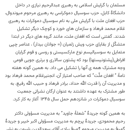
مسلمان با گرایش اسلامی به رهبری عبدالرحیم نیازی در داخل
دانشگاۀ کابل، حزب سوسیال دموکراسی به رهبری مرحوم میوندوال،
حزب افغان ملت با گرایش ملی به نام سوسیال دموکرات به رهبری
غلام محمد فرهاد و سازمان های خورد و کوچک دیگر تشکیل
شدند.
گفتنی است که افغان ملت، مانند گروه های دیگر در ابتدا
متشکّل از بقایای حزب ویش زلمیان (= جوانان بیدار) ، عناصر چپی
متمایل به سوسیالیسم نوع مارکسیستی و روسی و قوم گرایان
افراطی(پشتونیستها) بود که پشتون سالاری و برتری جویی قومی
وجه مشترک همه ی آنها را تشکیل می داد. به همین گونه هفته
نامۀ ” افغان ملّت” که صاحب امتیاز آن، انجنیرغلام محمد فرهاد بود
و مدیریت آن را قدرت الله حداد، برادر فرهاد و حبیب الله رفیع، به
طور مشترک به عهده داشتند به عنوان ارگان نشراتی جمعیت
سوسیال دموکرات در شانزدهم حمل سال ۱۳۴۵ آغاز به کار کرد.
به همین گونه جریدۀ “شعلۀ جاوید” به مدیریت مسؤولی داکتر
رحیم محمودی، جریدۀ پرچم به مدیریت مسؤولی اکبر خیبر و جریدۀ
گهیځ به مدیریت مرحوم ګهیځ برادی آقای سعدالدین شپون به نشر