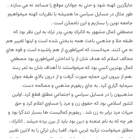
جايگزين كهنه شود و حتي به جوانان موقع را مساعد نه مي سازند .
طور مثال در مسايل سياسي ما هميشه با نظريات كهنه ميخواهيم
جامعه نوين را بسازيم و اين ناممكن است .
مصطفي كمال مشهور به اتاترك يعني پدر ترك به اين نظر بود كه
طبقه ملا و مذهبي باعث همه بدبختي شده است و اينها تغيير هم
نه مي كنند. ميدانست كه امپراطوري از هم پاشيده است و قوه هاي
مخالف اسلام كه هدف شان از پا انداختن امپراطوري بود مصطفي
كمال بهترين كسي بود كه ميخواستند تا أهداف شان به ثمر رسد
.هم از بيرون اين حمايه صورت گرفت و از درون بالاي طبقه جوان
سرمايه گزاري كرد. به جاي ريفورم مذهبي و مصالحه دست
مذهبيون را در مسايل سياسي و اجتماعي مطلق قطع كرد. اولين
كشور اسلامي بود كه حقوق زن و مرد را مساوي اعلام كرد و حق
ميراث مرد برابر به زن شد . ريفورم كماليست ها بسيار تندگرا بود و
هر چه كه به نام عنعنه و دين بود بايد از بين برده ميشد . اتاترك ،
مطلق ميخواست تركيه غربي شود. الفبا زبان تركي را به لاتين تغيير