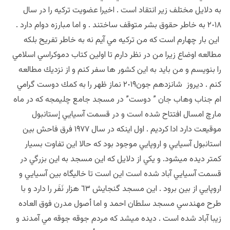
به دلايل مختلف زير انتقاد است . اخيرا عضويت تركيه را در سال
٢٠١٨ به خاطر حقوق بشر متوقف ساختند . و اما مبارزه دوام دارد .
اين بار چهارم است كه من تركيه مي آيم نه به خاطر تفريح بلكه
مطالعه اوضاع زيرا من در نظر دارم تا اولين كتاب دموكراسي اسلامي
را بنويسم و من بايد به اين كشور ها سفر كنم و از نزديك مطالعه
كنم . ديروز شانزدهم جون٢٠١٩ نماز ظهر را به كمك دوست گرامي
ام جناب وهاب جان ” دوست” در مسجد جامع چليمجه كه در ماه
مارچ امسال افتتاح شده است و در قسمت آسيايي إستانبول
موقيعت دارد ادا كرديم . اول اينكه در سال ١٩٧٧ فرق فاحش بين
استانبول آسيايي و اروپايي موجود بود كه حالا اين تفاوت بسيار
كمتر ديده ميشود. و يكي از دلايل كه اين مسجد به اين بزرگي در
قسمت آسيايي آباد شده است اين است تا خاليگاه بين آسيايي و
اروپايي از بين برود . اين مسجد گنجايش ٦٣ هزار نَفَر را دارد و با
طرح مهندسي مسجد سلطان احمد و اما أصول مدرن فوق العاده
زيبا آباد شده است . ديده ميشد كه مردم جوقه جوقه مي آمدند و