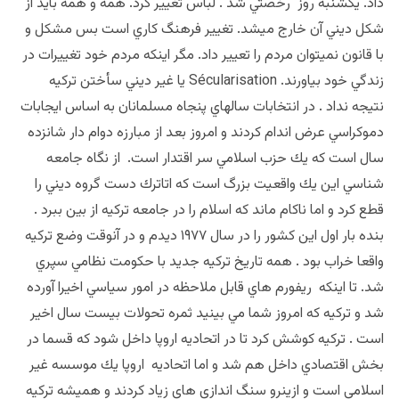
داد. يكشنبه روز رخصتي شد . لباس تغيير كرد. همه و همه بايد از
شكل ديني آن خارج ميشد. تغيير فرهنگ كاري است بس مشكل و
با قانون نميتوان مردم را تعيير داد. مگر اينكه مردم خود تغييرات در
زندگي خود بياورند. Sécularisation يا غير ديني سأختن تركيه
نتيجه نداد . در انتخابات سالهاي پنجاه مسلمانان به اساس ايجابات
دموكراسي عرض اندام كردند و امروز بعد از مبارزه دوام دار شانزده
سال است كه يك حزب اسلامي سر اقتدار است. از نگاه جامعه
شناسي اين يك واقعيت بزرگ است كه اتاترك دست گروه ديني را
قطع كرد و اما ناكام ماند كه اسلام را در جامعه تركيه از بين ببرد .
بنده بار اول اين كشور را در سال ١٩٧٧ ديدم و در آنوقت وضع تركيه
واقعا خراب بود . همه تاريخ تركيه جديد با حكومت نظامي سپري
شد. تا اينكه ريفورم هاي قابل ملاحظه در امور سياسي اخيرا آورده
شد و تركيه كه امروز شما مي بينيد ثمره تحولات بيست سال اخير
است . تركيه كوشش كرد تا در اتحاديه اروپا داخل شود كه قسما در
بخش اقتصادي داخل هم شد و اما اتحاديه اروپا يك موسسه غير
اسلامي است و ازينرو سنگ اندازي هاي زياد كردند و هميشه تركيه