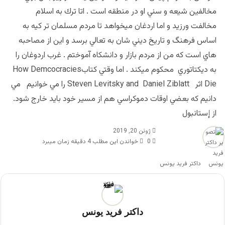
مخالفين شيعه و سني او در منطقه است . اتا ترك به اسلام
مخالفت ورزيد و اما اردغان ميخواهد تا مردم مسلمان تر كيه به
اساس فرهنگ و تاريخ ديني شان به تعالي برسد و اين از مصاحبه
هاي است كه من از مردم بازار و دانشكاه آموختم . غرب اردوغان را
به ديكتاتوري محكوم ميكند . اما وقتي كتابHow Demcocracies
Dieاثر Steven Levitsky and Daniel Ziblatt را مي خوانيم مي
دانيم كه بعضي اوقات دموكراسي هم از مسير خود بايد خارج شود.
از إستانبول
ژوئن 20, 2019
0
خواندن این مطلب 4 دقیقه زمان میبرد
داکتر فرید یونس
داکتر فرید یونس