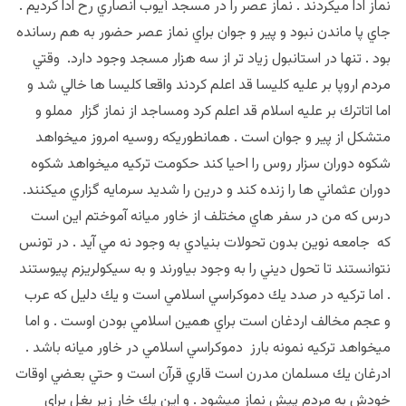
نماز ادا ميكردند . نماز عصر را در مسجد أيوب انصاري رح ادا كرديم .
جاي پا ماندن نبود و پير و جوان براي نماز عصر حضور به هم رسانده
بود . تنها در استانبول زياد تر از سه هزار مسجد وجود دارد. وقتي
مردم اروپا بر عليه كليسا قد اعلم كردند واقعا كليسا ها خالي شد و
اما اتاترك بر عليه اسلام قد اعلم كرد ومساجد از نماز گزار مملو و
متشكل از پير و جوان است . همانطوريكه روسيه امروز ميخواهد
شكوه دوران سزار روس را احيا كند حكومت تركيه ميخواهد شكوه
دوران عثماني ها را زنده كند و درين را شديد سرمايه گزاري ميكنند.
درس كه من در سفر هاي مختلف از خاور ميانه آموختم اين است
كه جامعه نوين بدون تحولات بنيادي به وجود نه مي آيد . در تونس
نتوانستند تا تحول ديني را به وجود بياورند و به سيكولريزم پيوستند
. اما تركيه در صدد يك دموكراسي اسلامي است و يك دليل كه عرب
و عجم مخالف اردغان است براي همين اسلامي بودن اوست . و اما
ميخواهد تركيه نمونه بارز دموكراسي اسلامي در خاور ميانه باشد .
ادرغان يك مسلمان مدرن است قاري قرآن است و حتي بعضي اوقات
خودش به مردم پيش نماز ميشود . و اين يك خار زير بغل براي