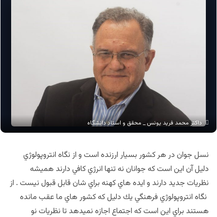
داکتر محمد فرید یونس _ محقق و استاد دانشگاه
نسل جوان در هر كشور بسيار ارزنده است و از نگاه انتروپولوژي
دليل آن اين است كه جوانان نه تنها انرژي كافي دارند هميشه
نظريات جديد دارند و ايده هاي كهنه براي شان قابل قبول نيست . از
نگاه انتروپولوژي فرهنگي يك دليل كه كشور هاي ما عقب مانده
هستند براي اين است كه اجتماع اجازه نميدهد تا نظريات نو