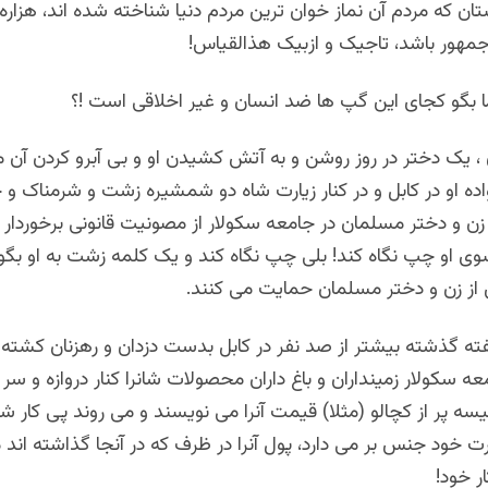
تان که مردم آن نماز خوان ترین مردم دنیا شناخته شده اند، هزاره
جمهور باشد، تاجیک و ازبیک هذالقیاس!
ا بگو کجای این گپ ها ضد انسان و غیر اخلاقی است !؟
 یک دختر در روز روشن و به آتش کشیدن او و بی آبرو کردن آن 
ده او در کابل و در کنار زیارت شاه دو شمشیره زشت و شرمناک و 
زن و دختر مسلمان در جامعه سکولار از مصونیت قانونی برخوردار 
 او چپ نگاه کند! بلی چپ نگاه کند و یک کلمه زشت به او بگویی
 از زن و دختر مسلمان حمایت می کنند.
ته گذشته بیشتر از صد نفر در کابل بدست دزدان و رهزنان کشته ش
عه سکولار زمینداران و باغ داران محصولات شانرا کنار دروازه و س
یسه پر از کچالو (مثلا) قیمت آنرا می نویسند و می روند پی کار شا
رت خود جنس بر می دارد، پول آنرا در ظرف که در آنجا گذاشته اند 
ر خود!