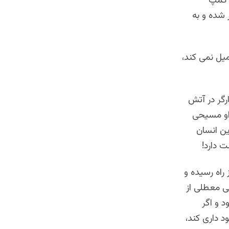
ر کمپ
 شده و به
میل نمی کند،
رگر در آتش
 او مسیحی
ین انسان
 دارد!
راه رسیده و
ی معطلی از
 و اگر
د داری کند،