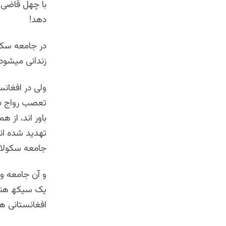
با چهل قاضی ک
دهد!
در جامعه سکول
زندانی میشود
ولی در افغانس
تعصب رواج دار
باور اند، از 
تهدید شده ان
جامعه سکولار 
و آن جامعه و 
یک سیکھ هندو
افغانستانی هر