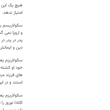
هیچ یک این گ
امتیاز ندهد.
سکولاریسم یع
و اروپا نمی گ
پدر در پدر در 
دین و ایمانش
سکولاریزم یع
خود او کشته ش
های فرزند مرد
استند و در این
سکولاریزم یع
کانادا نوروز 