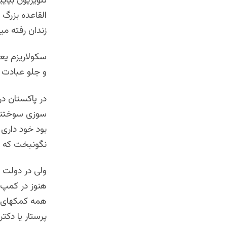
تلویزیون بیای
القاعده بزرگ 
زندان رفته میل
سکولاریزم یعن
و جلو عبادت م
در پاکستان در
سوزی سوختند، 
بود خود داری 
نگونبخت که 
ولی در دولت 
هنوز در کمپ 
همه کمکهای ک
پرستار یا دکت