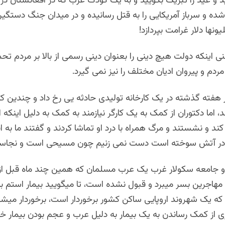
ید و عید را تبریک بگویید و به یک کودک عرب که در افغانستان د
شده و سرباز آمریکایی را به قتل رسانیده و در میدان جنگ دستگیر
یونها دلار غرامت بپردازد!
ی اینکه دولت هیچ دینی را بعنوان دینی رسمی از بالا بر مردم تح
ردم و پیروان ادیان مختلف را نیز نمی گیرد.
 هفته گذشته در یک کارخانه تولیدی حادثه یی رخ داد و چندین کا
اما دکتوران از کمک به یک کارگر نیازمند به کمک به دلیل اینکه
کند و نشستند و مرگ همراه با درد او تماشا کردند و گفتند ما به ا
در آتش سوخته است دست نمی زنیم چون مسیحی است و نجاست
و جامعه سکولار غرب یک عرب مسلمان که همین چند ماه قبل از 
مهاجرین بسر میبرد و قبول نشده است، تا میگویید بیمار استم ب
ه یک شهروند اروپایی ساکن کشور برخوردار است، برخوردار میشود
ری از کمک رساندن به یک بیمار به دلیل عرب و عجم بودن بیمار خو