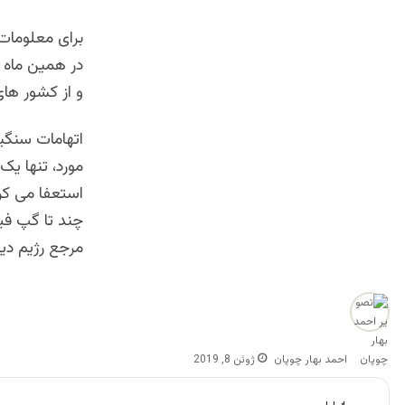
برای معلومات 
در همین ماه ر
و از کشور های
اتهامات سنگی
مورد، تنها یک
استعفا می کرد
چند تا گپ فیس
مرجع رژیم دی
احمد بهار چوپان
ژوئن 8, 2019