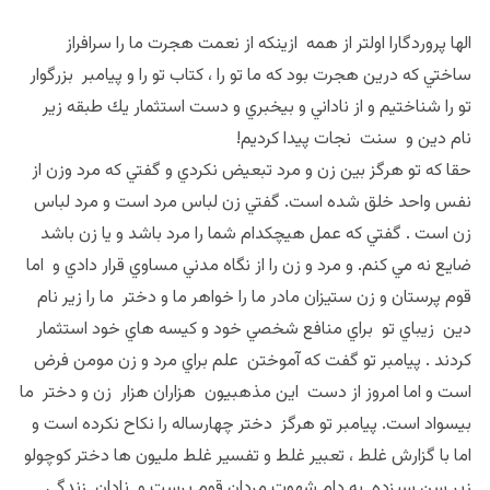
الها پروردگارا اولتر از همه ازينكه از نعمت هجرت ما را سرافراز
ساختي كه درين هجرت بود كه ما تو را ، كتاب تو را و پيامبر بزرگوار
تو را شناختيم و از ناداني و بيخبري و دست استثمار يك طبقه زير
نام دين و سنت نجات پيدا كرديم!
حقا كه تو هرگز بين زن و مرد تبعيض نكردي و گفتي كه مرد وزن از
نفس واحد خلق شده است. گفتي زن لباس مرد است و مرد لباس
زن است . گفتي كه عمل هيچكدام شما را مرد باشد و يا زن باشد
ضايع نه مي كنم. و مرد و زن را از نگاه مدني مساوي قرار دادي و اما
قوم پرستان و زن ستيزان مادر ما را خواهر ما و دختر ما را زير نام
دين زيباي تو براي منافع شخصي خود و كيسه هاي خود استثمار
كردند . پيامبر تو گفت كه آموختن علم براي مرد و زن مومن فرض
است و اما امروز از دست اين مذهبيون هزاران هزار زن و دختر ما
بيسواد است. پيامبر تو هرگز دختر چهارساله را نكاح نكرده است و
اما با گزارش غلط ، تعبير غلط و تفسير غلط مليون ها دختر كوچولو
زير سن سيزده به دام شهوت مردان قوم پرست و نادان زندگي