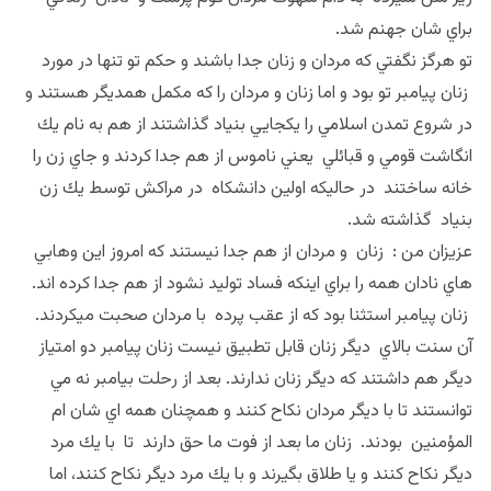
براي شان جهنم شد.
تو هرگز نگفتي كه مردان و زنان جدا باشند و حكم تو تنها در مورد
زنان پيامبر تو بود و اما زنان و مردان را كه مكمل همديگر هستند و
در شروع تمدن اسلامي را يكجايي بنياد گذاشتند از هم به نام يك
انگاشت قومي و قبائلي يعني ناموس از هم جدا كردند و جاي زن را
خانه ساختند در حاليكه اولين دانشكاه در مراكش توسط يك زن
بنياد گذاشته شد.
عزيزان من : زنان و مردان از هم جدا نيستند كه امروز اين وهابي
هاي نادان همه را براي اينكه فساد توليد نشود از هم جدا كرده اند.
زنان پيامبر استثنا بود كه از عقب پرده با مردان صحبت ميكردند.
آن سنت بالاي ديگر زنان قابل تطبيق نيست زنان پيامبر دو امتياز
ديگر هم داشتند كه ديگر زنان ندارند. بعد از رحلت بيامبر نه مي
توانستند تا با ديگر مردان نكاح كنند و همچنان همه اي شان ام
المؤمنين بودند. زنان ما بعد از فوت ما حق دارند تا با يك مرد
ديگر نكاح كنند و يا طلاق بگيرند و با يك مرد ديگر نكاح كنند، اما