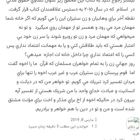
بيشتر رجوع كنيد به كتاب اين محقق زير عنوان تساوي حقوق مدني
در اسلام كه در سال ٢٠١٥ به دسترس علاقمندان كتاب قرار گرفت.
نقطه آخر براي وهابيان و زن ستيزان اين را مي گويم كه اگر خانه شما
مهمان مرد مي رود و همسر تو از مهمان روي ميگيرد و تو نه
ميخواهي كه مهمان مرد و زن تو روبرو شوند يا سر زن خود بي
اعتبار هستي كه بايد طلاقش كني و يا به مهمانت اعتماد نداري پس
كسي را كه اعتماد نداري چرا داخل خانه ات اجازه ميدهي؟
روز جهاني زن را به تمام خواهران مسلمان كه قرآن ما را اخوه گفت
اما قوم پرستان و زن ستيزان عرب و غير عرب اخوه را تنها براي
مردان تفسير كرد تبريك مي گويم. تو خواهر من كه در ديانت و
انسانيت و عبادت خداي واحد با من شريك هستي از تفسير آيه
بيرون كرد در حاليكه اخوه از اخ براي مذكر و اخت براي مؤنث مشتق
شده است و من و تو در دين با هم خواهر و برادريم.
مارس 8, 2019
1
خواندن این مطلب 3 دقیقه زمان میبرد