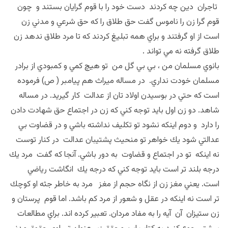
تاجران دين چه كردند دست خود را با قوم گرايان بستند و چون
قوم گرا زن را ناموس گفت حق طلاق را كه حق شرعي و مدني زن
است از او گرفتند و براي همه تبليغ كردند كه تا مرد طلاق ندهد زن
طلاق گرفته نه مي تواند .
بانوي مسلمان من ، بي بي گل من تو هيچ كمي و كمبودي از برادر
مسلمان خودت نداري. در مساله ميراث هم پيامبر ( ص) فرموده
است كه حتي در بوسيدن اولاد تان از عدالت كار گيريد. در مساله
شاهد. دو زن اول بايد توجه كني كه زن در اجتماع حق شهادت دادن
را دارد و دوم اينكه نشود تو تكليف نداشته باشي و در قضاوت بي
عدالتي شود يك خواهر تو منحيث پشتيبان عدالت در كنار توست
نه اينكه تو در اجتماع و قضاوت به دور باشي. آنجا كه گفت مرد يك
درجه بلند تر است بايد توجه كني كه درجه يك انگاشت رياضي
است. يعني مغز زن از نگاه حجم از مغز مرد به خاطر جثه او كوچك
تر است نه اينكه در عقل و شعور از مرد كم باشد. اما قوم پرستان و
زن ستيزان آن آيه را به مفاد مردان. تعبير كرده اند. براي مطالعات