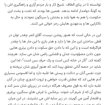
توانسته تا در پنای الطاف شیخ کار و بار مردم آزاری و راهگیری اش را
به گونۀ دوامدار ادامه بدهد. همین ها بودند که تخت و بخت این
حکومت را هم به هوا بلند و بختش را سرنگون نمودند و حال به
ناکارایی ها و بدعهدی هایش رجز خوانی می کنند.
این در حالی است که هنوز روشن نیست، آقای اتمر چقدر توان در
قطی ساختن این مار ها را دارد و هنر بازی با این مار ها را چقدر
فراگرفته است و یا این که با دادن حق سکوت و دادن برتری هایی
جون دادن مصؤونیت عدلی و قضایی راضی شان می سازد. هرچند
گفته اند، “اگر در خانه کس است و یک حرف بس است”؛ اما این
شاید در حصه آنانی تحقق پیدا کند که هنوز آبروی شان نریخته و
عزت نفس آنان بر دنائت و پستی ها غلبه دارد و اما افسوس بسیاری
آدم هایی اند که عطش قدرت خواهی و ثروت اندوزی چنان در آنان
غلبه دارد که به قول معروف هرگاه درخت در زیرپای شان سبز کند و
بجای آن که از شرم آب شوند، برعکس با غرش های سنگین، پرغرور
و افتخار آمیز می گویند، در زیر سایه اش می نشینند. در ابن میان
دلم به حزب و حمعیت به مثابۀ دو پیکر یک خانواده نهضت اسلامی