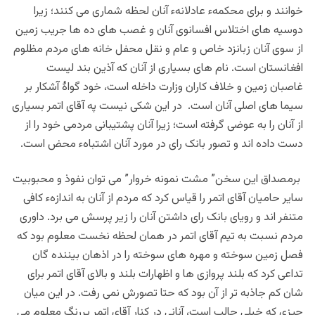
خوانند و برای محکمهء عادلانهء آنان لحظه شماری می کنند؛
زیرا
دوسیه های اختلاس افسانوی آنان و غصب های ده ها جریب زمین
از سوی آنان زبانزد خاص و عام و نقل محفل خانه های مردم مظلوم
افغانستان
است.
نام های بسیاری از آنان که آذین بند لیست
غاصبان زمین و خلاف کاران وزارت داخله است، خود گواۀ آشکار بر
سیما های اصلی آنان است.
در این شکی نیست په آقای اتمر بسیاری
از آنان را به عوضی گرفته است؛ زیرا آنان پشتیبانی مردمی خود را از
دست داده اند و تصور بانک رای در مورد آنان اشتباهء محض است.
برمصداق این سخن” مشت نمونه خروار” می توان نفوذ و محبوبیت
سایر حامیان آقای اتمر را قیاس کرد که مردم از آنان به اندازهء کافی
متنفر اند و رویای بانک رای داشتن آنان را زیر پرسش می برد. داوری
مردم نسبت به تیم آقای اتمر در همان لحظه نخست معلوم بود که
فصل زمین سوخته و مهره های سوخته را در اذهان بیننده گان
تداعی کرد که بلند پروازی ها و اظهارات بلند و بالای آقای اتمر برای
شان کم جاذبه تر از آن بود که حتا تصورش نمی رفت. در این میان
چیزی که خیلی جالب است، آنانی در کنار آقای اتمر پررنگ معلوم می