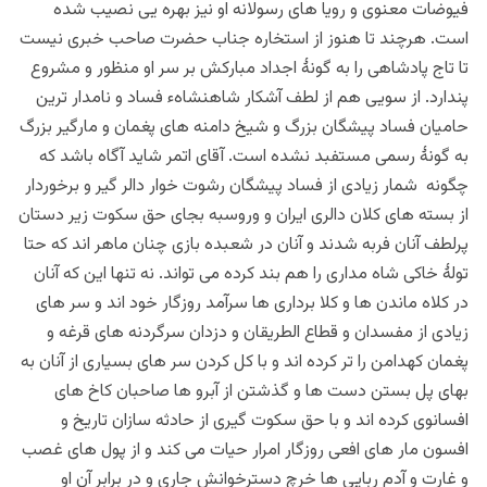
فیوضات معنوی و رویا های رسولانه او نیز بهره یی نصیب شده
است. هرچند تا هنوز از استخاره جناب حضرت صاحب خبری نیست
تا تاج پادشاهی را به گونۀ اجداد مبارکش بر سر او منظور و مشروع
پندارد. از سویی هم از لطف آشکار شاهنشاهء فساد و نامدار ترین
حامیان فساد پیشگان بزرگ و شیخ دامنه های پغمان و مارگیر بزرگ
به گونۀ رسمی مستفبد نشده است. آقای اتمر شاید آگاه باشد که
چگونه شمار زیادی از فساد پیشگان رشوت خوار دالر گیر و برخوردار
از بسته های کلان دالری ایران و وروسبه بجای حق سکوت زیر دستان
پرلطف آنان فربه شدند و آنان در شعبده بازی چنان ماهر اند که حتا
تولۀ خاکی شاه مداری را هم بند کرده می تواند. نه تنها این که آنان
در کلاه ماندن ها و کلا برداری ها سرآمد روزگار خود اند و سر های
زیادی از مفسدان و قطاع الطریقان و دزدان سرگردنه های قرغه و
پغمان کهدامن را تر کرده اند و با کل کردن سر های بسیاری از آنان به
بهای پل بستن دست ها و گذشتن از آبرو ها صاحبان کاخ های
افسانوی کرده اند و با حق سکوت گیری از حادثه سازان تاریخ و
افسون مار های افعی روزگار امرار حیات می کند و از پول های غصب
و غارت و آدم ربایی ها خرچ دسترخوانش جاری و در برابر آن او