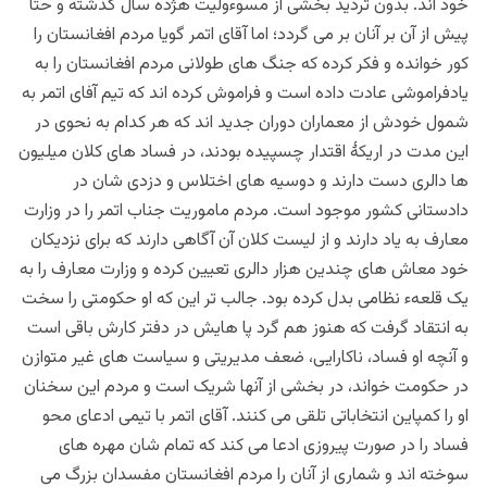
خود اند. بدون تردید بخشی از مسوءولیت هژده سال گذشته و حتا
پیش از آن بر آنان بر می گردد؛ اما آقای اتمر گویا مردم افغانستان را
کور خوانده و فکر کرده که جنگ های طولانی مردم افغانستان را به
یادفراموشی عادت داده است و فراموش کرده اند که تیم آفای اتمر به
شمول خودش از معماران دوران جدید اند که هر کدام به نحوی در
این مدت در اریکۀ اقتدار چسپیده بودند، در فساد های کلان میلیون
ها دالری دست دارند و دوسیه های اختلاس و دزدی شان در
دادستانی کشور موجود است. مردم ماموریت جناب اتمر را در وزارت
معارف به یاد دارند و از لیست کلان آن آگاهی دارند که برای نزدیکان
خود معاش های چندین هزار دالری تعیین کرده و وزارت معارف را به
یک قلعهء نظامی بدل کرده بود. جالب تر این که او حکومتی را سخت
به انتقاد گرفت که هنوز هم گرد پا هایش در دفتر کارش باقی است
و آنچه او فساد، ناکارایی، ضعف مدیریتی و سیاست های غیر متوازن
در حکومت خواند، در بخشی از آنها شریک است و مردم این سخنان
او را کمپاین انتخاباتی تلقی می کنند. آقای اتمر با تیمی ادعای محو
فساد را در صورت پیروزی ادعا می کند که تمام شان مهره های
سوخته اند و شماری از آنان را مردم افغانستان مفسدان بزرگ می