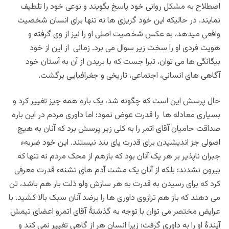
اصطلاح به مشکل روانی خود پاسخ بگویند و نوعی خود را تلطیف
نمایند. در حالیکه این خود گریزی ها نه تنها برای انسان شخصیت
واقعی میدهد، به عکس شخصیت اصلی او را نیز از وی گرفته و
هویت فردی او را سخت زیر سوال می برد. زمانی از این از خود
بیگانگی ها می توان، تبرا جست که با بریدن از آن به آستان خود
آگاهی های انسانی، اجتماعی، تاریخی و جغرافیایی برگشت.
حال پرسش این است که چگونه شد، یک باره همه چیز تغییر کرد و
بسیاری معادله ها را قدرت
عوض نمود
؛ اما داوری مردم در این باره
صداقت حامیان آقای اتمر را به کلی زیر پرسش برد که آنان به هیچ
اصولی جز اندیشیدن برای قدرت پای بند نیستند. این خود ضربهء
جبران ناپذیر بر هر یک آنان بود که بازهم از محک مردم نه تنها که
بیرون نشدند؛ بلکه از آنان یک مشت آدم های تشنهء قدرت معرفی
کرد که برای رسیدن به قدرت به هر سازش ولو ذلت بار هم باشد، تن
می دهند که باز هم ترازوی داوری ها را برضد آنان سبک بالا کشید. با
عرایض مختصر می توان با توجه به گذشتۀ آقای اتمرو اعضای تیمش
آیندۀ او را به داوری گرفت؛ زیرا انسان هر از گاهی تغییر نمی کند و