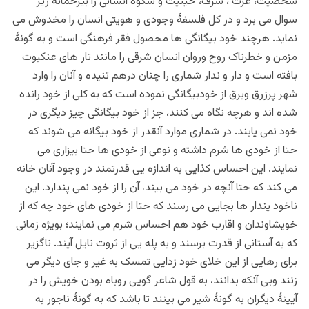
شخصیت، عزت ، شرف، حیثیت و شکوۀ انسانی را بیرحمانه زیر
سوال می برد و در کل فلسفۀ وجودی و هویتی انسان را مخدوش می
نماید. هرچند خود بیگانگی ها محصول فقر فرهنگی است و به گونۀ
مزمن و خطرناک روح وروان انسان شرقی را مانند تار های عنکبوت
بافته است و دار و ندار شماری را چنان درهم تنیده و آنان را وارد
شهر پرزرق وبرق از خودبیگانگی نموده است که به کلی از خود رانده
شده اند و هرچه نگاه می کنند، جز از خود بیگانگی چیز دیگری در
خود نمی یابند. در شماری موارد آنقدر از خود بیگانه می شوند که
حتا از خودی ها شرم داشته و نوعی از خودی ها حتا بیزاری می
نمایند. این احساس کذایی به اندازه یی قدرتمند در وجود آنان خانه
می کند که حتا آنچه در خود می بیند، آن را از خود نمی پندارد. این
ناخود پندار ها بجایی می رسند که حتا از خودی های خود چه که از
خویشاوندان و اقارب خود هم احساس شرم می نمایند؛ بویژه زمانی
که به آستانی از قدرت برسند و به پله یی از ثروت نایل آیند. ناگزیر
برای رهایی از این خلای خود زدایی تمسک به غیر و جای دیگر می
زنند وبی آنکه بدانند، به قول شاعر گویی روباه بودن خویش را در
آیینۀ دیگران به گونۀ شیر می بینند تا باشد که به گونۀ ناجور به