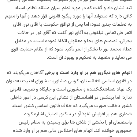
تند نشان داد و گفت كه در مورد تمام سران منتقد نظام، اسناد
كافى دارد كه ميتواند آنها را مورد پيگرد قانونى قرار دهد و آنها را متهم
به تخلفات جدى نمود؛ اما پس از توافق حکومت با آقای نور، آقای
اتمر طى تماس تيلفونى به آقای نور گفت كه آقاى نور در حالات
بحرانى، تصميم هاى بجا و معقولى اتخاذ نموده است. در مقابل
عطاء محمد نور با تشكر از اتمر تأكيد نمود كه از نظام حمايت قوى
مى نمايد و متعهد به تحكيم و بهبود آن است.
اتهام های دیگری هم بر او وارد است و برخی
آگاهان می‌گویند که
در قانون اساسی افغانستان، کرسی مشاوریت شورای امنیت به‌عنوان
یک نهاد هماهنگ‌کننده و مشورتی است و جایگاه و تعریف قانونی
ندارد؛ اما برعکس در افغانستان از نشانی این کرسی در امور داخلی
کشور دخالت صورت می‌گیرد که خلاف قانون اساسی کشور است.
شماری
هم بر افزایش نفوذ آو در سکتور امنیتی اشاره کرده
واستعفای او را بخشی از تلاش ها برای رسیدن به مقام رئیس
جمهوری خوانده اند. اتهام های اختلاس مالی هم بر او وارد شده