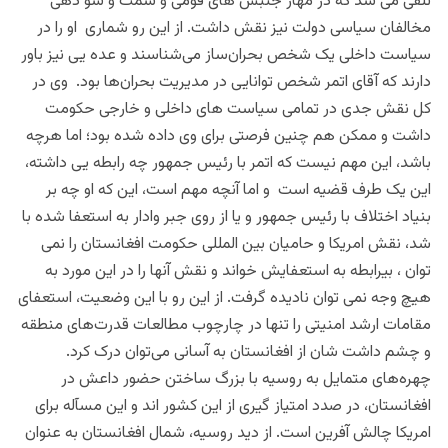
تلقی می شد که در مهار جنبش های قومی و سمت و سو دهی
مخالفان سیاسی دولت نیز نقش داشت.
از این رو شماری او را در
سیاست داخلی یک شخص بحران‌ساز می‌شناسند و عده‌ یی نیز باور
دارند که آقای اتمر شخص توانایی در مدیریت بحران‌ها بود.
وی در
کل نقش جدی در تمامی سیاست های داخلی و خارجی حکومت
داشت و ممکن هم چنین فرصتی برای وی داده شده بود؛ اما هرچه
باشد، این مهم نیست که اتمر با رئیس جمهور چه رابطه یی داشته،
این یک طرف قضیه است و اما آنچه مهم است، این که او چه بر
بنیاد اختلاف با رئیس جمهور و یا از روی جبر وادار به استعفا شده با
شد، نقش امریکا و حامیان بین المللی حکومت افغانستان را نمی
توان ، بیرابطه به استعفایش خواند و نقش آنها را در این مورد به
هیچ وجه نمی توان نادیده گرفت. از این رو
با این وضعیت، استعفای
مقامات ارشد امنیتی را تنها در چارچوب مطالعات قدرت‌های منطقه
و چشم ‌داشت شان از افغانستان به آسانی می‌توان درک کرد.
چهره‌های متمایل به روسیه با بزرگ ساختن حضور داعش در
افغانستان، در صدد امتیاز گیری از این کشور اند و این مسآله برای
امریکا چالش آفرین است. از دید روسیه، شمال افغانستان به عنوان