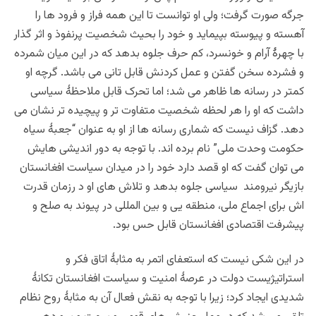
جرگه صورت گرفت؛ ولی او توانست تا این همه فراز و فرود ها را
آهسته و پیوسته بپیماید و خود را بحیث شخصیت پرنفوذ و اثر گذار
با چهرۀ آرام و خونسرد، کم حرف جلوه بدهد که در این میان شمرده
و فشرده سخن گفتن و عمل کردنش قابل تانی می باشد. گرچه او
کمتر در رسانه ها ظاهر می شد؛ اما تحرک قابل ملاحظۀ سیاسی
داشت که او را هر لحظه شخصیت متفاوت تر و پیچیده تر نشان می
دهد. گزاف نیست که شماری رسانه ها از او به عنوان “جعبۀ سیاه
حکومت وحدت ملی” نام برده اند. با توجه به دور اندیشی هایش
می توان گفت که او قصد دارد خود را در میدان سیاست افغانستان
بازیگر نیرومند سیاسی جلوه بدهد و تلاش های او د رزمان قدرت
اش برای اجماع ملی، منطقه یی و بین المللی در پیوند به صلح و
پیشرفت اقتصادی افغانستان قابل حس بود.
در این شکی نیست که استعفای اتمر به مثابۀ اتاق فکر و
استراتیژیست دولت در عرصۀ امنیت و سیاست افغانستان تکانۀ
شدیدی ایجاد کرد؛ زیرا با توجه به نقش فعال آن به مثابۀ روح نظام