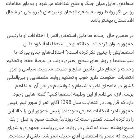
منطقه‌ی حایل میان جنگ و صلح شناخته می‌شود و به باور مقامات
روسی اگر روابط روسیه به فرماندهان و نیروهای غیررسمی در شمال
افغانستان بیشتر باشد.
در همین حال رسانه ها دلیل استعفای اتمر را اختلافات او با رئیس
جمهور عنوان کرده اند. چنانکه او در استعفا نامۀ خود دلیل
استعفایش را چنین ذکر کرده است:”
اختلاف‌های جدی ‌یی‌ که با
سیاست‌ها و روش‌های سطح رهبری دولت در عرصۀ حفظ و تحکیم
وحدت و اجماع ملی، تأمین صلح و امنیت، مدیریت سیاسی و امور
انتخابات، حکومت داری خوب و تحکیم روابط منطقه‌یی و بین‌المللی
کشور در ماه‌های اخیر داشته‌ام و نتوانستم در حل آن به تفاهم
برسم، لازم می‌دانم از این وظیفه استعفا کنم.”
گفته هایی وجود
دارد که قراربود، در انتخابات سال 1398 آقای اتمر از سوی تیم رئیس
جمهور نامزد انتخابات معرفی شود؛ اما رئیس جمهور این را حالا این
را رد کرده است. گفتنی است که روزنامۀ هشت صبح به نقل از یک
منبع نوشته است
که تنش در روابط میان ریاست جمهوری و شورای
امنیت که منجر به استعفای آقای حنیف اتمر شد، ناشی از سماجت