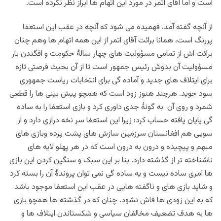
است و اما آقای اتمر در مورد این اتهام ها ابراز نظر نکرده است.
از آنچه گفته آمد، فهمیده می شود که آنچه در عقب این استعفا
پررنگ است، همانا برائت آقای اتمر از این همه اتهام ها وهم چنان
برائت اش از تمامی مسؤولیت های چهار سالۀ حکومت و افگندن بار
مسؤولیت آن بدوش رئیس جمهور است تا از آن بحیث فرصتی تازه
برای ایتلاف های جدید و آماده گی برای انتخابات ریاست جمهوری
سود جوید. هرچند هنوز زود است که همچو پیش بینی ها را قطعی
شمرد و روی آن به گونۀ جدی داوری کرد و بازی استعفا را به ساده
گی پایان یافته حساب کرد؛ زیرا این استعفا سر نخه درازی دارد و از
سویی هم افغانستان سرزمین سازش های پشت پرده وبازی های
مبهم و پیچیده و درون به درون است که در هر پهلو لایه های
ناشناخته تر از گذشته دارد. بنا بر این سبک و سنگین کردن این بازی
ها امری ساده نیست و یه ساده گی نمی توان پروندۀ آن را بسته کرد
و شاید بازی های و ناگفته هایی در عقب این استعفا موجود باشد
که به این زودی ها فاش نشود. چنان که در گذشته ها همچو بازی
ها به هدف تضعیف مخالفان سیاسی و شکستاندن ایتلاف ها و