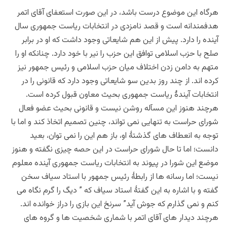
هرگاه این موضوع درست باشد، در این صورت استعفای آقای اتمر
هدفمندانه است و قصد نامزدی در انتخابات ریاست جمهوری سال
آینده را دارد. پیش از این هم شایعاتی وجود داشت که او در برابر
صلح با حزب اسلامی توافق این حزب را نیر با خود دارد. چنانکه او را
متهم به دامن زدن اختلاف میان حزب اسلامی و رئیس جمهور نیز
کرده اند. از چند روز بدین سو شایعاتی وجود دارد که قانونی را در
انتخابات آیندۀ ریاست جمهوری بحیث معاون قبول کرده است.
هرچند هنوز این مسآله روشن نیست و قانونی بحیث عضو فعال
شورای حراست به تنهایی نمی تواند، چنین تصمیم اتخاذ کند و اما با
توجه به انعطاف های گذشتۀ او، باز هم این را نمی توان، بعید
دانست؛ اما تا حال شورای حراست در این حصه چیزی نگفته و هنوز
موضع این شورا در پیوند به انتخابات ریاست جمهوری آینده معلوم
نیست؛ اما رسانه ها از رابطۀ رئیس جمهور با استاد سیاف سخن
گفته و با اشاره به این گفتۀ استاد سیاف که ” دیگ را گرم نگاه می
کنم و نمی گذارم که جوش آید” سرنخ این بازی را دراز خوانده اند.
هرچند دیدار های آقای اتمر با شماری شخصیت ها و گروه های