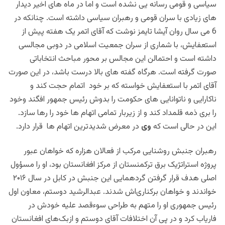
سیاسی و قومی رسانه یی نشده است و اما در ماه های اخیر دیدار
های زیادی با سران قومی و رهبران سیاسی داشته است. چنانکه
در
6 می سال روان آیشا تایمز نوشت که آقای اتمر یک هفته پیش از
استعفایش، با شماری از سران جمعیت اسلامی در دوبی مجالسی
داشته است و احتمالن این مجالس بر محور مباحث انتخاباتی
صورت گرفته است.
هرگاه گفته های بالا درست باشد، در این صورت
آقای اتمر با استعفایش خواسته که بر خود اتمام حجت کند و
ناکارایی و ناتوانایی های حکومت را بدوش رئیس جمهور افگند وخود
را بری ذمه قلمداد کند و از زیربار تمامی اتهام ها خود را رها سازد.
این در حالی است که
وی
در معرض شدیدترین اتهام ها قرار دارد.
رهبران جنبش روشنایی مرکب از فعالان هزاره که خواهان عبور
پروژه استراتژیک برق ترکمنستان از مرکز افغانستان بود، او را مسؤول
اصلی هدف قرار گرفتن گردهمایی این جنبش در کابل در سال ۲۰۱۶
خواندند و خواهان برکناری‌اش شدند. عبدالرشید دوستم، معاون اول
رئیس جمهوری او را متهم به طراحی سوءقصد علیه خودش در
فاریاب کرد و در پی آن اختلافات آقای دوستم و ازبک‌های افغانستان