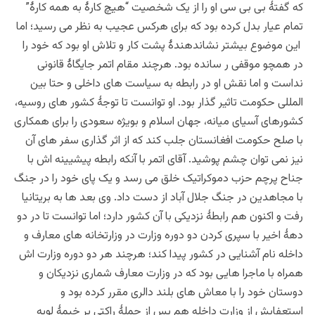
که گفتۀ بی بی سی او را از یک شخصیت “هیچ کارۀ به همه کارۀ”
تمام عیار بدل کرده بود که برای هرکس عجیب به نظر می رسید؛ اما
این موضوع بیشتر نشاندهندۀ پشت کار و تلاش او بود که خود را
در همچو موقفی ر سانده بود. هرچند مقام اتمر جایگاۀ قانونی
نداست و اما نقش او در رابطه به سیاست های داخلی و حتا بین
المللی حکومت تاثیر گذار بود. او توانست تا توجۀ کشور های روسیه،
کشورهای آسیای میانه، جهان اسلام و بویژه سعودی را برای همکاری
با صلح حکومت افغانستان جلب کند که از اثر گذاری سفر های آن
نیز نمی توان چشم پوشید. آقای اتمر با آنکه رابطه پیشیینه اش با
جناح پرچم حزب دموکراتیک خلق می رسد و یک پای خود را در جنگ
با مجاهدین در جنگ جلال آباد از دست داد. وی بعد ها به بریتانیا
رفت و اکنون هم رابطۀ نزدیکی با آن کشور دارد؛ اما توانست تا در دو
دهۀ اخیر با سپری کردن دو دوره وزارت در وزارتخانه های معارف و
داخله نام آشنایی در کشور پیدا کند؛ هرچند هر دو دوره وزارت اش
همراه با ماجرا هایی بود که در وزارت معارف شماری نزدیکان و
دوستان خود را با معاش های بلند دالری مقرر کرده بود و
استعفایش از وزارت داخله هم پس از حملۀ راکتی بر خیمۀ لویه