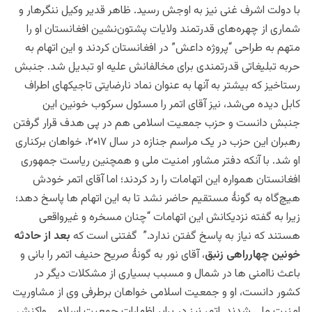
با دولت اشرف غنی نیز به اوجش رسید. ظاهر قدیر وکیل ننگرهار و
شماری از چهره‌های قدرتمند ولایات پشتون‌نشین افغانستان او را
متهم به طراحی “پروژه داعش” در افغانستان کردند و این اتهام به
حربه تبلیغاتی قدرتمندی برای مخالفانش علیه او تبدیل شد. جنبش
رستاخیز که بیشتر به آنها به عنوان نماد نارضایتی تاجیکهای اطراف
کابل دیده می‌شد، نیز آقای اتمر را مسئول سرکوب خونین این
جنبش دانست و حزب جمعیت اسلامی هم در پی هدف قرار گرفتن
رهبران این حزب در یک مراسم جنازه در سال ۲۰۱۷، خواهان برکناری
او شد. با آنکه دفتر مشاور امنیت ملی و همچنین ریاست جمهوری
افغانستان همواره این اتهامات را رد کردند؛ اما آقای اتمر خودش
هیچ‌گاه به گونۀ مستقیم حاضر نشد تا به این اتهام ها پاسخ دهد؛
زیرا به گفته نزدیکانش این اتهامات “چنان مسخره و غیرواقعی
هستند که نیاز به پاسخ گفتن ندارد.” گفتنی است که
بعد از حادثه
خونين چهارراهى زنبق
، آقاى نور به گونۀ صریح حنيف اتمر را بانى و
باعث ناامنى ها در شمال و مسبب بسيارى از مشكلات ديگر در
كشور دانست، او و جمعيت اسلامى خواهان برطرفى وى از مشاوريت
امنيت ملى شدند. اتمر نيز در برابر اظهارات جمعیت اسلامی واکنش