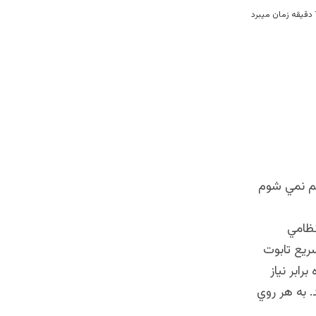
احم نمي شوم
 طياره هاي نظامي
سريع تابوت
ابر نياز
 به هر روي