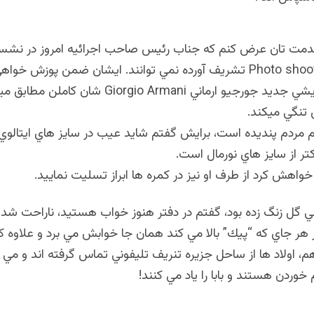
خدمت تان عرض كنم که جناب رئيس صاحب اجرائيه امروز در نشس
شوتينگ Photo shooting تشريف آورده نمي توانند. ايشان ضمن پوزش خواه
داشتند كه دريشي جديد جورجيو ارماني iorgio Armani
 تنگي ميكند.​
م مردم پنديده است، برايش گفتم شايد عيب در سايز هاي ايتالوي
 از سايز هاي نورمال است.​
 خواهش كرد از طرف او نيز در كمره ها ابراز تسليت نماييد.
 گل زنگ زده بود، گفتم در دفتر هنوز خواب هستيد، ناراحت شد
ر هر جاي كه “پيك” بالا مي كند همان جا خوابش مي برد و علاوه كر
م، اولاد ها از ساحل جزيره تنريف تليفوني تماس گرفته اند و مي 
وردن هستند و بابا را ياد مي كنند
!