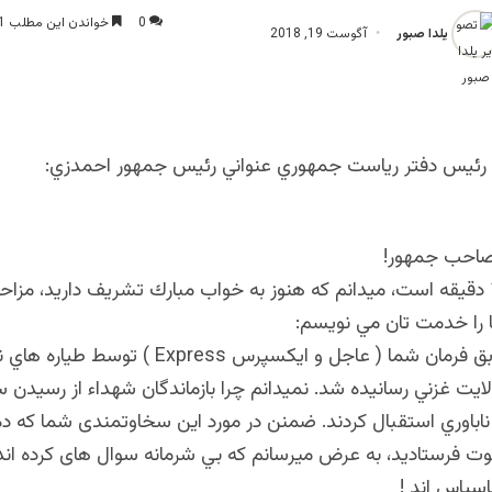
0
خواندن این مطلب 1 دقیقه زمان میبرد
یلدا صبور
آگوست 19, 2018
رئيس دفتر رياست جمهوري عنواني رئيس جمهور احمدزي:​
احب جمهور!​
ساعت 12:15 دقيقه است، ميدانم كه هنوز به خواب مبارك تشريف داريد، مز
 را خدمت تان مي نويسم:
تابوت ها مطابق فرمان شما ( عاجل و ايكسپرس Express ) توسط
لايت غزني رسانيده شد. نميدانم چرا بازماندگان شهداء از رسيدن 
ناباوري استقبال كردند. ضمنن در مورد این سخاوتمندی شما که ده بر
وت فرستاديد، به عرض میرسانم که بي شرمانه سوال های كرده اند.
سپاس اند !​