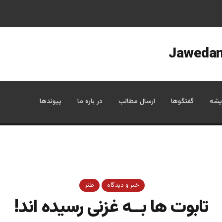
یشه
گفتگوها
ارسال مطالب
در باره ما
پیوندها
خبر و دیدگاه
طنز
تابوت ها بــه غزنی رسيده اند!