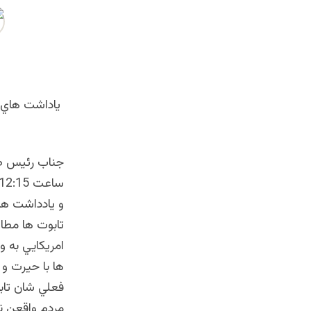
ياداشت هاي 
جناب رئيس ص
و يادداشت ها
امريكايي به و
ها با حيرت و 
فعلي شان تاب
مردم واقعن نا