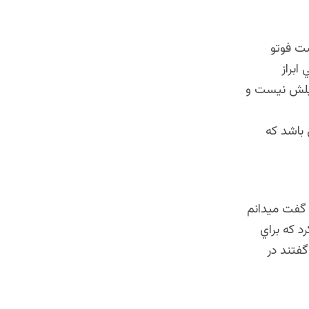
ت فوتو
ي ابراز
G شان كاملن مطابق ميلش نيست و
 باشد كه
 گفت ميدانم
د كه براي
گفتند در