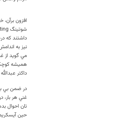
افزون برآن، 
نيز به اندامش
مي گويد از غ
هميشه كوچكتر
داكتر عبدالله
در ضمن بي بي
غني هر بار، د
تان احوال بده
حين آيسكريم خ