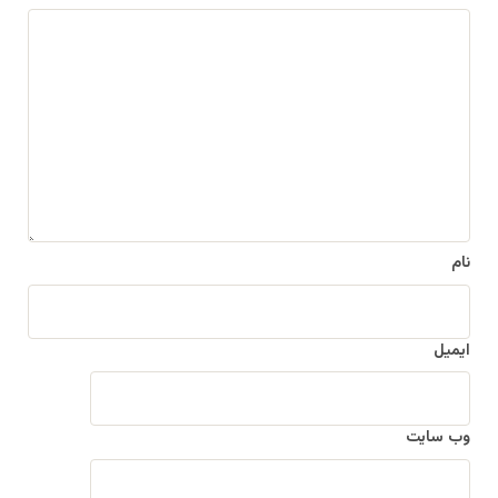
د
ی
د
گ
ا
ه
*
نام
ایمیل
وب‌ سایت