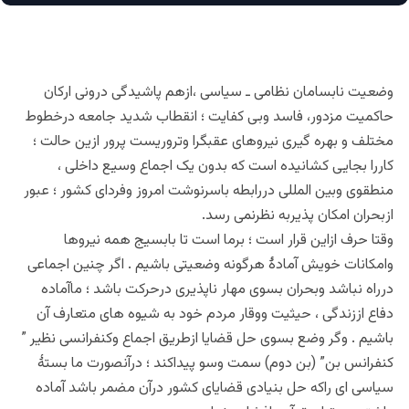
وضعیت نابسامان نظامی ـ سیاسی ،ازهم پاشیدگی درونی ارکان
حاکمیت مزدور، فاسد وبی کفایت ؛ انقطاب شدید جامعه درخطوط
مختلف و بهره گیری نیروهای عقبگرا وتروریست پرور ازین حالت ؛
کاررا بجایی کشانیده است که بدون یک اجماع وسیع داخلی ،
منطقوی وبین المللی دررابطه باسرنوشت امروز وفردای کشور ؛ عبور
ازبحران امکان پذیربه نظرنمی رسد.
وقتا حرف ازاین قرار است ؛ برما است تا بابسیج همه نیروها
وامکانات خویش آمادهٔ هرگونه وضعیتی باشیم . اگر چنین اجماعی
درراه نباشد وبحران بسوی مهار ناپذیری درحرکت باشد ؛ ماآماده
دفاع اززندگی ، حیثیت ووقار مردم خود به شیوه های متعارف آن
باشیم . وگر وضع بسوی حل قضایا ازطریق اجماع وکنفرانسی نظیر ”
کنفرانس بن” (بن دوم) سمت وسو پیداکند ؛ درآنصورت ما بستهٔ
سیاسی ای راکه حل بنیادی قضایای کشور درآن مضمر باشد آماده