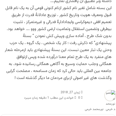
داشته وبر تطبیق آن پافشاری نماییم….
این بسته شامل تغیر نام کشور ازنام کنونی قومی آن به یک نام قابل
قبول ومعرف هویت وتاریخ کشور ، توزیع عادلانهٔ قدرت از طریق
تعمیم افقی دیموکراسی وایجادادارهٔ فدرالی و غیرمتمرکز ، تثبیت
بیطرفی وتضمین استقلال وتمامیت ارضی کشور ووو …. خواهد بود.
بدون شک طرح ، آماده سازی وپیش کش نمودن ” بستهٔ
پیشنهادی” که ذکرش رفت ؛ کار یک شخص ، یک گروه ، یک حزب
وحتی یک تبار معین نبست. این بستهٔ پیشنهادی باید ازمرحله شعار
های منفرد به یک طرح تمام معنا درآورده شده وپس ازتوافق
همگانی وجلب حمایت وسیع به آگاهی همگانی رسانیده شود. به
جامعه بین المللی باید حالی کرد که زمان مسامحه ، مصلحت گرایی
وگذشت های غیر اصولی ازبرای مردمان ما دیگر گذشته است !
ژوئن 27, 2018
0
خواندن این مطلب 1 دقیقه زمان میبرد
نورمحمد خرمی