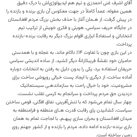
آقای اشرف غنی احمدزی و تیم هم ایدیولوژی‌اش با درک دقیق
همین مقوله، عمداً کاملاً در جهت معکوس آن بازی برنده و بازنده را
در پیش گرفت، از هـمان آغاز با حذف بخش بزرگ مردم افغانستان
در جایگاه حریف سیاسی، هویتی و فکری خویش از ترکیب تیم
انتخاباتی و استفادۀ ابزارى اقوام بزرگ دیگر به رقابت برنده-بازنده
پرداخت.
در این بازی چون با تفاوت ۱۴٪ ناکام ماند، به عجله و با همدستی
حامیان خود نقشۀ فریبکارانۀ دیگر کشید، از ساده اندیشی سیاسی
حریفان استفاده برد، یکی را بدون دلیل به رفتن به انتخابات دوباره
آماده ساخت، از دیگری با ایجاد پست خیالی روپوشی ساخت برای
مشروعیت، خود با خیال راحت به سازماندهـى سیستماتیک
دزدیدن حق مردم پرداخت و سرانجام به کرسی تقلب نشست.
چهار سال تمام می‌شود که با تنش‌آفرینى، نفاق افگنی، قومی ساختن
سیاست، کشانیدن پاى رقابت قدرت هـاى منطقه و فرامنطقه‌ به
میدان افغانستان و بحران سازی پیهـم، با لجاجت تمام به همان
بازی برنده-بازنده ادامه داده، مردم را بازنده و از کشور جهنم روی
زمین ساخته است.