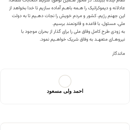
نظام آینده ببینند. در محور هـمین توافق، شرایط انتخابات شفاف،
عادلانه و دیموکراتیک را هـمه باهـم آماده سازیم تا خدا بخواهد از
این جهنم رژیم، کشور و مردم خویش را نجات دهـیم تا به دولت
ملی، مسئول، با قاعده و قانونمند برسیم.
به زودى طرح کامل وفاق ملى را براى گذار از بحران موجود با
نیروهـاى متعهـد به وفاق شریک خواهـیم نمود.
ماندگار
احمد ولی مسعود