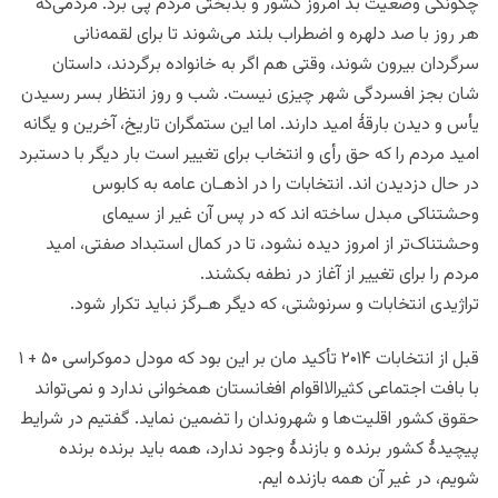
چگونگى وضعیت بد امروز کشور و بدبختی مردم پی برد. مردمی‌که
هر روز با صد دلهره و اضطراب بلند می‌شوند تا برای لقمه‌نانی
سرگردان بیرون شوند، وقتی هم اگر به خانواده برگردند، داستان
شان بجز افسردگی شهر چیزی نیست. شب و روز انتظار بسر رسیدن
یأس و دیدن بارقۀ امید دارند. اما این ستمگران تاریخ، آخرین و یگانه
امید مردم را که حق رأی و انتخاب براى تغییر است بار دیگر با دستبرد
در حال دزدیدن اند. انتخابات را در اذهـان عامه به کابوس
وحشتناکى مبدل ساخته اند که در پس آن غیر از سیمای
وحشتناک‌تر از امروز دیده نشود، تا در کمال استبداد صفتى، امید
مردم را برای تغییر از آغاز در نطفه بکشند.
تراژیدى انتخابات و سرنوشتى، که دیگر هـرگز نباید تکرار شود.
قبل از انتخابات ۲۰۱۴ تأکید مان بر این بود که مودل دموکراسی ۵۰ + ۱
با بافت اجتماعی کثیرالااقوام افغانستان همخوانی ندارد و نمی‌تواند
حقوق کشور اقلیت‌ها و شهروندان را تضمین نماید. گفتیم در شرایط
پیچیدۀ کشور برنده و بازندۀ وجود ندارد، همه باید برنده برنده
شویم، در غیر آن همه بازنده ایم.