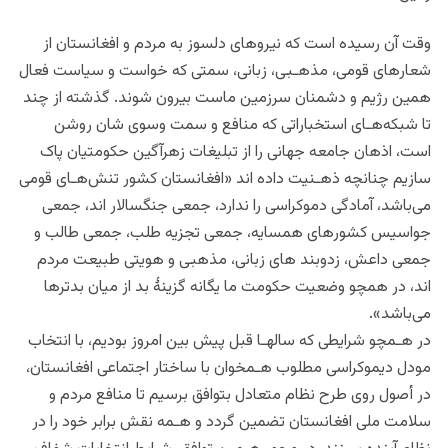
وقت آن رسیده است که نیروهای دلسوز به مردم و افغانستان از
شعارهای قومی، مذهـبى، زبانی، سمتی که خواست و سیاست فعال
همین رژیم و دشمنان سرزمین ماست بیرون شوند. گذشته از چند
تا شبکه‌هـاى استخباراتی که منافع و سمت وسوى شان روشن
است، اذهان جامعه جهانی را از تبلیغات زهرآگین حکومتیان پاک
سازیم چنانچه ذهـنیت داده اند «افغانستان کشور تنش‌هـاى قومی
می‌باشد، آمادگى دموکراسی را ندارد، جمعی جنگسالار اند، جمعى
جواسیس کشورهای همسایه، جمعى تجزیه طلب، جمعی طالب و
جمعی داعش، زدوبند های زبانى، مذهبی و هویتی طبیعت مردم
اند، در همچو وضعیت حکومت ما یگانه گزینۀ بد از میان بدترها
می‌باشد».
در هـمچو شرایطى که سالهـا قبل پیش بین امروز بودیم، با انتخاب
مودل دیموکراسی مطلوب هـمخوان با ساختار اجتماعی افغانستان،
در أصول روی طرح نظام متعادل بتوافق برسیم تا منافع مردم و
سلامت ملی افغانستان تضمین گردد و هـمه نقش برابر خود را در