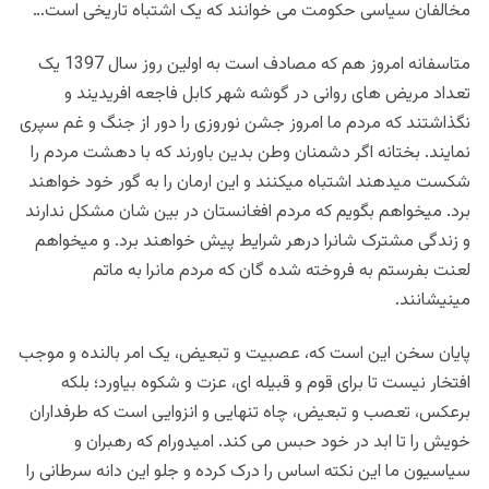
مخالفان سیاسی حکومت می خوانند که یک اشتباه تاریخی است…
متاسفانه امروز هم که مصادف است به اولین روز سال 1397 یک
تعداد مریض های روانی در گوشه شهر کابل فاجعه افریدیند و
نگذاشتند که مردم ما امروز جشن نوروزی را دور از جنگ و غم سپری
نمایند. بختانه اگر دشمنان وطن بدین باورند که با دهشت مردم را
شکست میدهند اشتباه میکنند و این ارمان را به گور خود خواهند
برد. میخواهم بگویم که مردم افغانستان در بین شان مشکل ندارند
و زندگی مشترک شانرا درهر شرایط پیش خواهند برد. و میخواهم
لعنت بفرستم به فروخته شده گان که مردم مانرا به ماتم
مینیشانند.
پایان سخن این است که، عصبیت و تبعیض، یک امر بالنده و موجب
افتخار نیست تا برای قوم و قبیله ای، عزت و شکوه بیاورد؛ بلکه
برعکس، تعصب و تبعیض، چاه تنهایی و انزوایی است که طرفداران
خویش را تا ابد در خود حبس می کند. امیدورام که رهبران و
سیاسیون ما این نکته اساس را درک کرده و جلو این دانه سرطانی را