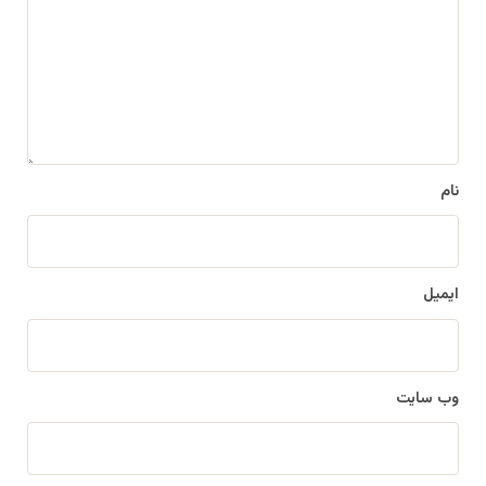
د
گ
ا
ه
*
نام
ایمیل
وب‌ سایت