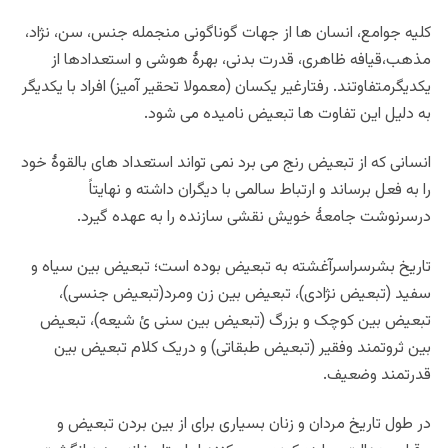
کلیه جوامع، انسان ها از جهات گوناگونی منجمله جنس، سن، نژاد،
مذهب،قیافه ظاهری، قدرت بدنی، بهرۀ هوشى و استعدادها از
یکدیگرمتفاوتند. رفتارغیر یکسان (معمولا تحقیر آمیز) افراد با یکدیگر
به دلیل این تفاوت ها تبعیض نامیده می شود.
انسانى که از تبعیض رنج مى ‏برد نمى ‏تواند استعداد هاى بالقوۀ خود
را به فعل برساند و ارتباط سالمى با دیگران داشته و نهایتاً
درسرنوشت جامعۀ خویش نقشى سازنده را به‏ عهده گیرد.
تاریخ بشرسراسرآغشته به تبعیض بوده است؛ تبعیض بین سیاه و
سفید (تبعیض نژادی)، تبعیض بین زن ومرد(تبعیض جنسی)،
تبعیض بین کوچک و بزرگ (تبعیض بین سنی ئ شیعه)، تبعیض
بین ثروتمند وفقیر (تبعیض طبقاتی) و دریک کلام تبعیض بین
قدرتمند وضعیف.
در طول تاریخ مردان و زنان بسیارى براى از بین بردن تبعیض و