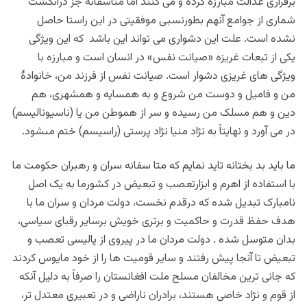
برقرارى عدالت مبارزه کرده و مى‏ کنند اما متاسفانه جز درانگشت
شماری از جوامع آنهم بطورنسبی موفقیتی در این راستا حاصل
نشده است. علت این دشواری می تواند این باشد که این ویژگی
یکی از تبعات غریزه «صیانت نفس» در انسان است و مبارزه با
ویژگی های غریزی دشوار است. صیانت نفس از فرزند من، خانوادۀ
من و فامیل و دوست من شروع و به همسایه و همشهرى، هم‏
دین و هم‏ مسلک من رسیده و سر از هموطن من یا (ناسیونالیسم)
در مى ‏آورد و نهایتاً به نژاد منیا نژاد پرستى (راسیسم) ختم مى‏شود.
ما باید بد بختانه تاید نمایم که متا سفانه سران و رهبران حکومت ما
با استفاده از اهرم و ابزارتعصب و تبعیض در کشورما به یک اصل
نامبارک تبدیل شده که درقدم نخست، دولت مردان و سران ما با
هدف حفظ قدرت و حاکمیت و برتری خویش برسایر رقبای سیاسی،
بدان متوسل شده . دولت مردان ما در پیروی از پالیسی تعصب و
تبعیض تا آنجا پیش رفتند و سایر قومیت ها را از خود مایوس کردند
که جانی ترین مخالفان مسلح ملت افغانستان را صرفاً به دلیل آنکه
از قوم و نژاد خاصی هستند، برادران ناراضی و در تعبیری معتدل تر،