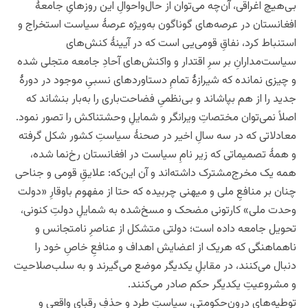
بی‌هیچ اغراقی، آن‌چه می‌توان از حال‌واحوالِ این روزهایِ جامعۀ
افغانستان در عرصه‌های گوناگون به‌ویژه عرصۀ سیاست استخراج و
استنباط کرد، نفاقِ قومی‌یی است که در آیینۀ کنش‌های
سیاست‌مدارانِ بر سرِ اقتدار و واکنش‌های آحادِ جامعه متجلی شده
و چیزی نمانده که شیرازۀ تمامِ دستاوردهای نسبیِ موجود در دورۀ
جدید را از هم بپاشاند و بی‌نظمیِ فضاحت‌باری را به‌بار بنشاند که
اصلاً نمی‌توان مختصاتِ ویرانگر و شمایلِ وحشتناکش را تصور نمود.
معادلاتی که در ‌سه سالِ اخیر در صحنۀ سیاستِ کشور شکل گرفته
و همۀ تصمیماتی که زیر نامِ سیاست در افغانستان رخ‌نما شده،
همه یک مخرج‌مشترک داشته‌اند و آن این‌که: علایقِ قومی و جناحی
چنان بر منافعِ ملی و میهنی چربیده که حتا از مفهوم باوقارِ «دولت
وحدت ملی» کارتونی مضحک و مسخ‌شده به شمایلِ دولتِ کنونی،
تحویل جامعه داده است؛ دولتی متشکل از عناصرِ نامتجانس و
ناهماهنگی که هریک از اعضایش اهداف و منافعِ خاصِ خود را
دنبال می‌کنند، در مقابلِ یکدیگر موضع می‌گیرند و به سلب‌صلاحیت
و مشروعیتِ یکدیگر حکم صادر می‌کنند.
توطیه‌های درون‌حکومتی، سیاستِ طرد و‌ حذفِ رقبای واقعی و