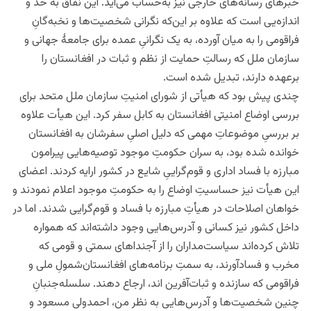
خبرهای رسانه‌های خارجی نیز به‌حساب می‌آید. این نفاق به حد و
اندازه‌یی است که علاوه بر این‌که نگرانی شخصیت‌ها و نخبه‌گانِ
فراقومی را به میان آورده، به یک نگرانیِ عمده برای جامعۀ جهانی و
سازمان ملل که رسالتِ حمایت از نظم و ثبات در افغانستان را
برعهده دارند، تبدیل شده است.
چندی پیش بود که هیأتی از شورای امنیتِ سازمان ملل متحد برای
بررسی اوضاع امنیتی افغانستان به کابل سفر کرد. این هیأت علاوه
بر بررسیِ موضوعاتِ مهمی که دلیل اصلیِ سفرشان به افغانستان
خوانده شده بود، به سران حکومتِ موجود توصیه‌هایی پیرامون
مبارزه با فساد اداری و قوم‌گراییِ شایع در کشور ارایه کردند. اعضای
این هیأت نیز حساسیتِ اوضاع را به حکومتِ موجود اعلام نمودند و
خواهان اصلاحات در هیأتِ مبارزه با فساد و قوم‌گرایی شدند. اما در
داخل کشور نیز کسانی و آدرس‌هایی وجود داشته‌اند که همواره
تلاش کرده‌اند سیاست‌مداران را از آجنداهای سمتی و قومی که
مخرب و فسادآورند، به سمتِ برنامه‌های افغانستان‌شمولِ ملی و
فراقومی که سازنده و ثبات‌آفرین اند، ارجاع دهند. سلسله‌جنبانِ
چنین شخصیت‌ها و آدرس‌هایی به نظر من، احمدولی مسعود و