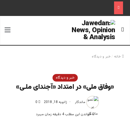
جستجو برای
منو
خانه
/
خبر و دیدگاه
خبر و دیدگاه
«وفاق ملی» در امتداد «آجندای ملـی»
ماندگار
ژانویه 18, 2018
0
خواندن این مطلب 4 دقیقه زمان میبرد