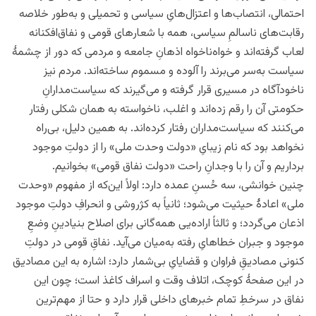
احتمالی، انتصاب‌ها و اعتزال‌هایِ سیاسی و تحمیلی و به‌طور خلاصه
رقابت‌های ناسالمِ سیاسی، همه با شعارهای قومی و نفاق‌افکنانه
لعاب گرفته‌اند و خواه‌ناخواه اذهانِ جامعه و مردمی که دور از چشمۀ
سیاست به‌سر می‌برند را آلوده و مسموم ساخته‌اند. مردم نیز
ناخودآگاه در مسیری قرار گرفته و می‌گیرند که سیاست‌مدارانِ
حکومتی آن را رقم زده‌اند و اغلب، ناخواسته به همان شکلی رفتار
می‌کنند که سیاست‌مداران رفتار کرده‌اند. به همین دلیل، بی‌راه
نخواهد بود که نام زیبایِ «دولت وحدت ملی» را از دولتِ موجود
برداریم و آن را با وجدانِ راحت «دولت نفاق قومی» بخوانیم.
چنین خوانشی، سه حُسنِ عمده دارد: اولاً این‌که از مفهوم «وحدت
ملی» اعادۀ حیثیت می‌شود؛ ثانیاً به کژروشی و انحرافِ دولتِ موجود
اذعان می‌گردد؛ و ثالثاً اراده‌یی همه‌گانی برای اصلاح بنیادینِ وضعِ
موجود و جبران خطاهایِ رفته به‌میان می‌آید. نفاقِ قومی در دولتِ
کنونی مصادیقِ فراوان و قضایایِ بی‌شمار دارد؛ اشاره به این‌ مصادیق
در این صفحۀ کوچک، اتلاف وقت و اسراف کاغذ است؛ چون این
نفاق در سرخطِ تمام خبرهای داخلی قرار دارد و حتا از مهم‌ترین