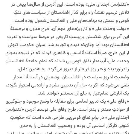
«کنفرانس آجندای ملی» بوده است. این آدرس از سال‌ها پیش در
تلاش ترسیم نقشۀ راه برای گذار افغانستان از سیاست‌های تنگِ
قومی و سمتی به برنامه‌های ملی و افغانستان‌شمول بوده است.
«دولت وحدت ملی» و کارویژه‌های مهم آن، طرح مدون و برجستۀ
این آدرس برای شکستن بن‌بستِ تاریخی در عرصۀ سیاست و قدرتِ
افغانستان بود؛ اما چنان‌که دیده و تجربه شد، سرانِ حکومتِ کنونی
از این طرح، صرفاً استفادۀ اسمی و ظاهری کردند که در نتیجه به‌جای
وحدت ملی، آیینه‌دارِ نفاقِ قومی‌یی شدند که تمام جامعۀ افغانستان
را درنوردیده و هر روز فربه‌تر از دیروز می‌گردد. به همین دلیل،
وضعیتِ امروزِ سیاست در افغانستان، وضعیتی در آستانۀ انفجار
تلقی می‌شود که اگر به حالِ آن تدبیری نشود و اراده‌یی استوار نگردد،
یک آنارشی تمام‌عیار به‌جای آن مستقر خواهد شد.
«وفاق ملی» یک تدبیرِ اساسی برای مقابله با وضعِ موجود و جلوگیری
از حوادثِ بعدتر و بدتر است. طرح وفاق ملی توسط آدرس «کنفرانس
آجندای ملی» در برابرِ نفاق قومی‌یی طراحی شده است که حکومتِ
کنونی کارگزار اساسیِ آن بوده و وضعیتِ افغانستان را به‌حدی
نگران‌کننده ساخته که ذهنِ هیأت شورای امنیتِ سازمان ملل را نیز