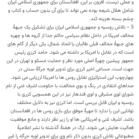
و عملی نیست. افزون بر این، افغانستان برای جمهوری اسلامی ایران
شامل هلال شیعه بوده نمی تواند تا برای آن بدون حساب و کتاب و
چشم بسته هزینه کند.
5 – تلاش روسیه و جمهوری اسلامی ایران برای تشکیل یک جبهۀ
مخالف امریکا در داخل نظام سیاسی حاکم جدا از گروه ها و چهره
های جبهۀ مخالف قبلی طالبان یا اتحاد شمال، یکی دیگر از گام های
است که در تقابل با امریکا بر داشته می شود. حامد کرزی رئیس
جمهور پیشین چهرۀ اصلی مورد نظر و حمایت مسکو و تهران در این
جهت است. مساعی اخیر کرزی برای تدویر لویه جرگۀ سنتی در
چهارچوب این استراتیژی تقابل روس ها با امریکا ارزیابی می شود.
صداهای انتقادی در رنگ و بوی مخالفت با حکومت اشرف غنی از نام
شورای لوی مشرقی و لوی قندهار نیز در این همسویی کزری با
روسیه و ایران قابل بررسی است. اما کرزی نیز به دلایل مختلف
توانایی این را ندارد تا مهرۀ موفق برای بازی روس ها در افغانستان
باشد. اشرف غنی و امریکایی ها او را زیر نظر دارند و مانع موفقیت
فعالیت هایش می شوند. ارگ در هفتۀ گذشته با نشر اعلامیۀ
مطبوعاتی تلاش کرزی بدون ذکر نام وی برای تدویر لویه جرگه را غیر