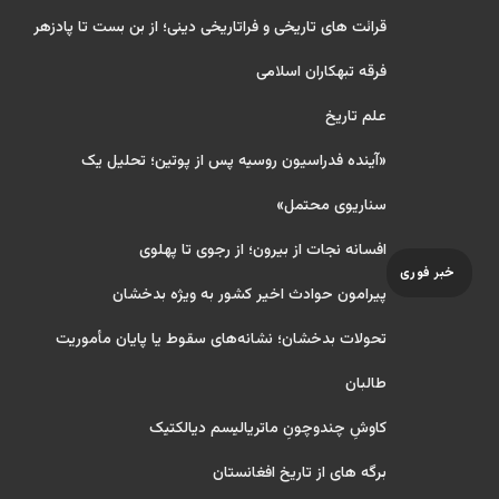
قرائت های تاریخی و فراتاریخی دینی؛ از بن بست تا پادزهر
فرقه تبهکاران اسلامی
علم تاریخ
«آینده فدراسیون روسیه پس از پوتین؛ تحلیل یک
سناریوی محتمل»
افسانه نجات از بیرون؛ از رجوی تا پهلوی
خبر فوری
پیرامون حوادث اخیر کشور به ویژه بدخشان
تحولات بدخشان؛ نشانه‌های سقوط یا پایان مأموریت
طالبان
کاوشِ چندو‌چونِ ماتریالیسم دیالکتیک
برگه های از تاریخ افغانستان