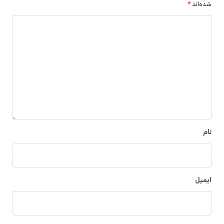
شده‌اند
*
د
ی
د
گ
ا
ه
*
نام
ایمیل