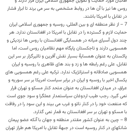
طالبان مورد حمایت و تمویل جمهوری اسلامی ایران قرار دارند و
روس ها نیز با آن ها در روابط مشخصی به سر می برند تا ابزار فشار
در تقابل با امریکا باشند.
7 – از نظر منطقه ای و بین المللی، روسیه و جمهوری اسلامی ایران
حمایت لازم و گسترده را در تقابل با امریکا در افغانستان ندارد. هر
چند دول آسیای میانه در همسایگی افغانستان با روس ها نزدیکی و
همسویی دارند و تاجکستان پایگاه مهم نظامیان روس است، اما
پاکستان به عنوان همسایۀ بسیار نقش آفرین و تاثیرگزار بر سر این
تقابل، علی رغم رابطه ها و زد و بند های ظاهری با روسیه و ایران
همسویی صادقانه و استراتژیک ندارد. ترکیه علی رغم همسویی های
یکسال اخیر با روسیه و ایران در برابر سیاست امریکا بر سر سوریه و
عراق، در میدان افغانستان به عنوان متحد کنار مسکو و تهران قرار
نمی گیرد. رجب طیب اردوغان سیاستمدار عملگرا و سود جوی است
که منفعت خود را در کنار ناتو و غرب می بیند و این سود را در رفاقت
با مسکو و تهران بر سر افغانستان به قمار نمی گذارد.
8 – چین به عنوان کشور مقتدر منطقه و جهان با آنکه عضو پیمان
شانکهای در کنار روسیه است در جبهۀ تقابل با امریکا هم طراز تهران