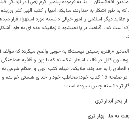
تدین افغانستان! بنا به فرموده پیامبر اکرم (ص) در نزدیکی قی
ه به طور آشکار به خداوند، ملایکه، انبیا و کتب الهی کفر ورزیده 
عقاید دیگر اسلامی را امور خیالی دانسته مورد استهزاء قرار میده
 است که …قیامت بر پا نمیشود تا زمانیکه عده ای به طور آشکار ب
.
ر الحادی «رفتن، رسیدن نیست!» به خوبی واضح میگردد که مؤلف آ
وهنتون کابل در قالب اشعار شکسته که با وزن و قافیه هماهنگی 
الحادی را به خداوند، ملایکه، انبیاء، کتب الهی و احکام شرعی به کا
است. چنانچه در صفحه 15 کتاب خود؛ مخاطب خود را خدای هستی خوانده و ا
گار تر دانسته چنین سروده است:
 از بحر آبدار تری
یعت به ما، بهار تری