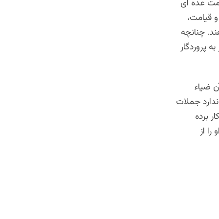
امت عده ای
و قیامت،
ند. چنانچه
ه پروردگار
ن ضیاء
ندارد جملات
ر برده
و را از