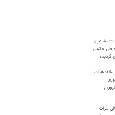
ده، شاعر و
اده طی حکمی
 گردیده
ساله: هرات
وری
رون و
العلوم عالی هرات