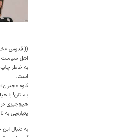
(( قدوس «خطی
اهل سیاست از
به خاطر چاپ 
است.
کاوه «جبران» 
باستان! با ه
هیچ‌چیزی در 
پتیاره‌یی به 