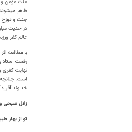
ملت مؤمن و م
ظاهر میشوند ک
جنت و دوزخ و 
در حدیث مبارک
عالم کفر ورزند
با مطالعه اث
رفعت استاد پ
نهایت کفری و 
خداوند آفرید
زلال صبحی و
تو از بهار طب