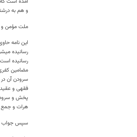
آمده است که
و هم به درشت
ملت مؤمن و م
این نامه حاو
رسانیده میشود
رسانیده است، 
مضامین کفری 
سرودن آن در ش
فقهی و عقیدو
پخش و سرودن 
هرات و جمع ک
سپس جواب دا