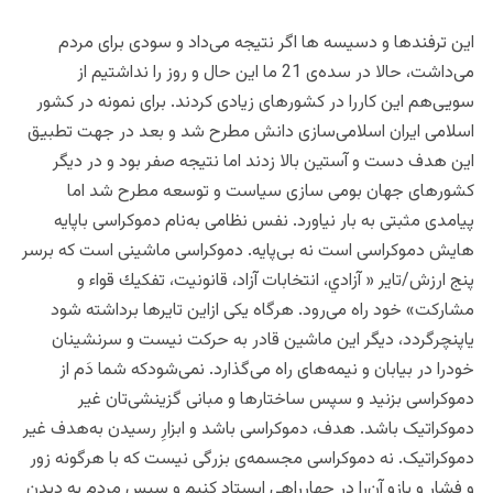
این ترفندها و دسیسه ها اگر نتیجه می‌داد و سودی برای مردم
می‌داشت، حالا در سده‌ی 21 ما این حال و روز را نداشتیم از
سویی‌هم این کاررا در کشورهای زیادی کردند. برای نمونه در کشور
اسلامی ایران اسلامی‌سازی دانش مطرح شد و بعد در جهت تطبیق
این هدف دست و آستین بالا زدند اما نتیجه صفر بود و در دیگر
کشورهای جهان بومی سازی سیاست و توسعه مطرح شد اما
پیامدی مثبتی به بار نیاورد. نفس نظامی به‌نام دموکراسی باپایه
هایش دموکراسی است نه بی‌پایه. دموکراسی ماشینی است که برسر
پنج ارزش/تایر «
آزادي، انتخابات آزاد
،
قانونیت
،
تفكيك قواء
و
مشاركت
» خود راه می‌رود. هرگاه یکی ازاین تایرها برداشته شود
یاپنچرگردد، دیگر این ماشین قادر به حرکت نیست و سرنشینان
خودرا در بیابان و نیمه‌های راه می‌گذارد. نمی‌شودکه شما دَم از
دموکراسی بزنید و سپس ساختارها و مبانی گزینشی‌تان غیر
دموکراتیک باشد. هدف، دموکراسی باشد و ابزارِ رسیدن به‌هدف غیر
دموکراتیک. نه دموکراسی مجسمه‌ی بزرگی نیست که با هرگونه زور
و فشار و بازو آن‌را در چهارراهی ایستاد کنیم و سپس مردم به دیدن