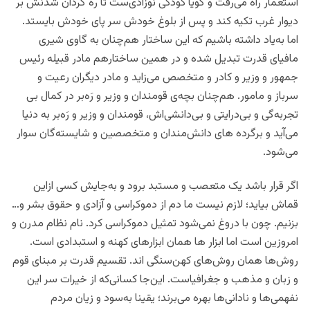
استعمار راه می‌رفت و گویا کودکی نوزادی‌ست تا ره گردان شدنش بر
دیوار غرب تکیه کند و پس از بلوغ خودش سر پای خودش بایستد.
اما به‌یاد داشته باشیم که این ساختار هم‌چنان به گاوی شیری
مافیای قدرت تبدیل شده و در همین ساختارهم مادر قبیله رئیس
جمهور و وزیر و کادر و متخصص می‌زاید و مادر دیگران رعیت و
سرباز و مامور. هم‌چنان بچه‌ی قومندان و وزیر و رَه‌بر در کمال بی
تجربه‌گی و بی‌درایتی و بی‌دانشی‌اش، قومندان و وزیر و رَه‌بر به دنیا
می‌آید و برگرده های دانش‌مندان و متخصصین و شایسته‌گان سوار
می‌شود.
اگر قرار باشد یک متعصب و مستبد برود و به‌جایش کسی ازاین
قماش بیاید؛ لازم نیست ما دم از دموکراسی و آزادی و حقوق بشر و…
بزنیم. چون با دروغ نمی‌شود تمثیل دموکراسی کرد. نام نظام مدرن و
امروزین است اما ابزار ها همان‌ ابزارهای کهنه و استبدادی است.
روش‌ها همان روش‌های کهن‌سنگی اند. تقسیم قدرت بر مبنای قوم
و زبان و مذهب و جغرافیاست. این‌جا کسانی‌که از خیرات سر این
نفهمی‌ها و نادانی‌ها بهره می‌برند؛ یقینا به‌سود و زیان مردم