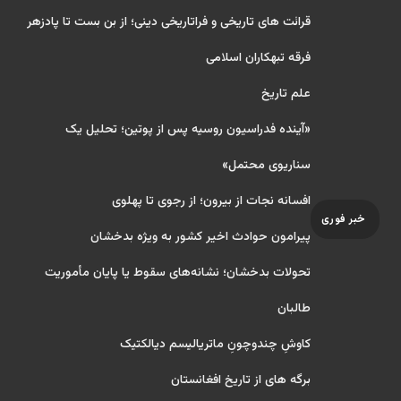
قرائت های تاریخی و فراتاریخی دینی؛ از بن بست تا پادزهر
فرقه تبهکاران اسلامی
علم تاریخ
«آینده فدراسیون روسیه پس از پوتین؛ تحلیل یک
سناریوی محتمل»
افسانه نجات از بیرون؛ از رجوی تا پهلوی
خبر فوری
پیرامون حوادث اخیر کشور به ویژه بدخشان
تحولات بدخشان؛ نشانه‌های سقوط یا پایان مأموریت
طالبان
کاوشِ چندو‌چونِ ماتریالیسم دیالکتیک
برگه های از تاریخ افغانستان