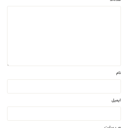
شده‌اند
*
د
ی
د
گ
ا
ه
*
نام
ایمیل
وب‌ سایت