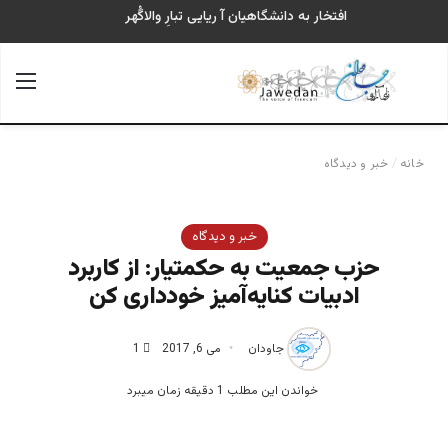
افتخار به دانشگاهیان آ ریایی تبارِ والاگُهر
جستجو برای
منو
خانه
/
خبر و دیدگاه
خبر و دیدگاه
حزب جمعیت به حکمتیار: از کاربرد
ادبیات کنایه‌آمیز خودداری کن
جاودان
می 6, 2017
1
خواندن این مطلب 1 دقیقه زمان میبرد