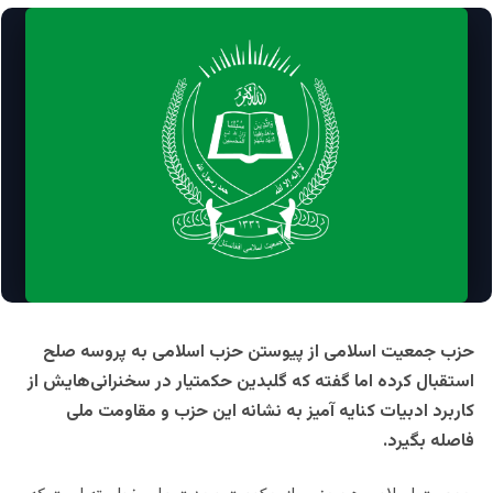
حزب جمعیت اسلامی از پیوستن حزب اسلامی به پروسه صلح
استقبال کرده اما گفته که گلبدین حکمتیار در سخنرانی‌هایش از
کاربرد ادبیات کنایه آمیز به نشانه این حزب و مقاومت ملی
فاصله بگیرد.